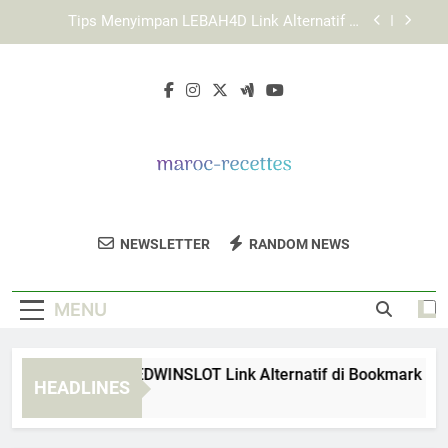
Skip
Cara Mengatasi Tampilan Kosong pada Halaman
to
KAYA787 Alternatif
content
Cara Menyimpan Halaman KAYA787 Alternatif
secara Aman di Browser
Tips Menyimpan EDWINSLOT Link Alternatif di
Bookmark Browser secara Aman dan Teratur
Tips Menyimpan LEBAH4D Link Alternatif di
Bookmark Browser secara Aman dan Teratur
Cara Mengatasi Tampilan Kosong pada Halaman
KAYA787 Alternatif
Maroc Recettes
Temukan Resep Tradisional Maroko Yang
Cara Menyimpan Halaman KAYA787 Alternatif
NEWSLETTER
RANDOM NEWS
secara Aman di Browser
Lezat Di Maroc Recettes.
MENU
ps Menyimpan EDWINSLOT Link Alternatif di Bookmark Browse
HEADLINES
Weeks Ago