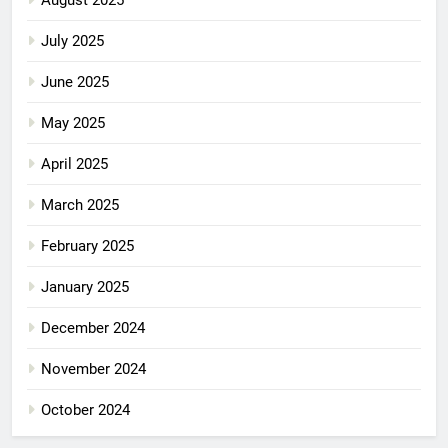
July 2025
June 2025
May 2025
April 2025
March 2025
February 2025
January 2025
December 2024
November 2024
October 2024