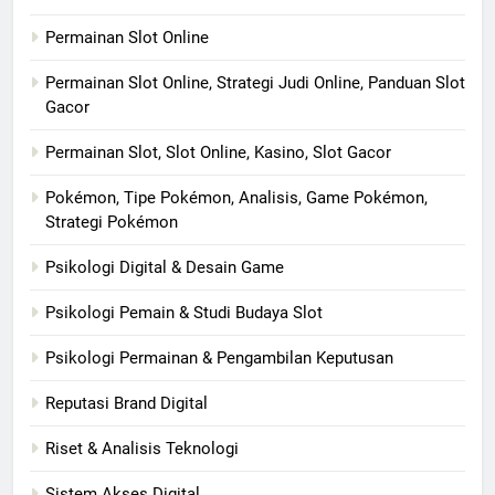
Permainan Slot Online
Permainan Slot Online, Strategi Judi Online, Panduan Slot
Gacor
Permainan Slot, Slot Online, Kasino, Slot Gacor
Pokémon, Tipe Pokémon, Analisis, Game Pokémon,
Strategi Pokémon
Psikologi Digital & Desain Game
Psikologi Pemain & Studi Budaya Slot
Psikologi Permainan & Pengambilan Keputusan
Reputasi Brand Digital
Riset & Analisis Teknologi
Sistem Akses Digital