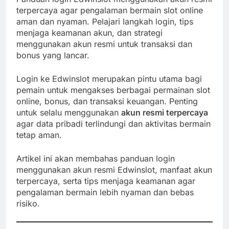
terpercaya agar pengalaman bermain slot online
aman dan nyaman. Pelajari langkah login, tips
menjaga keamanan akun, dan strategi
menggunakan akun resmi untuk transaksi dan
bonus yang lancar.
Login ke Edwinslot merupakan pintu utama bagi
pemain untuk mengakses berbagai permainan slot
online, bonus, dan transaksi keuangan. Penting
untuk selalu menggunakan
akun resmi terpercaya
agar data pribadi terlindungi dan aktivitas bermain
tetap aman.
Artikel ini akan membahas panduan login
menggunakan akun resmi Edwinslot, manfaat akun
terpercaya, serta tips menjaga keamanan agar
pengalaman bermain lebih nyaman dan bebas
risiko.