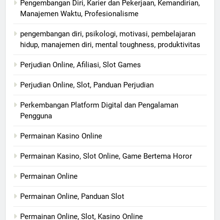
Pengembangan Diri, Karier dan Pekerjaan, Kemandirian,
Manajemen Waktu, Profesionalisme
pengembangan diri, psikologi, motivasi, pembelajaran
hidup, manajemen diri, mental toughness, produktivitas
Perjudian Online, Afiliasi, Slot Games
Perjudian Online, Slot, Panduan Perjudian
Perkembangan Platform Digital dan Pengalaman
Pengguna
Permainan Kasino Online
Permainan Kasino, Slot Online, Game Bertema Horor
Permainan Online
Permainan Online, Panduan Slot
Permainan Online, Slot, Kasino Online