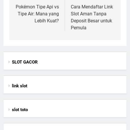
navigation
Pokémon Tipe Api vs
Cara Mendaftar Link
Tipe Air: Mana yang
Slot Aman Tanpa
Lebih Kuat?
Deposit Besar untuk
Pemula
SLOT GACOR
link slot
slot toto