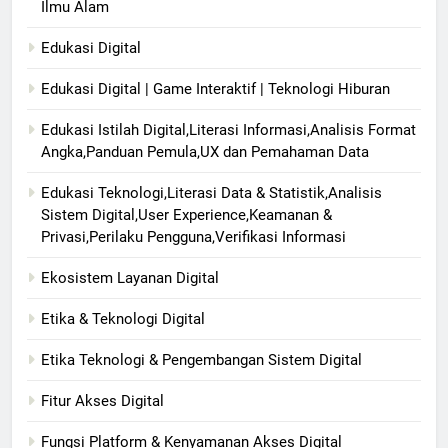
Ilmu Alam
Edukasi Digital
Edukasi Digital | Game Interaktif | Teknologi Hiburan
Edukasi Istilah Digital,Literasi Informasi,Analisis Format
Angka,Panduan Pemula,UX dan Pemahaman Data
Edukasi Teknologi,Literasi Data & Statistik,Analisis
Sistem Digital,User Experience,Keamanan &
Privasi,Perilaku Pengguna,Verifikasi Informasi
Ekosistem Layanan Digital
Etika & Teknologi Digital
Etika Teknologi & Pengembangan Sistem Digital
Fitur Akses Digital
Fungsi Platform & Kenyamanan Akses Digital