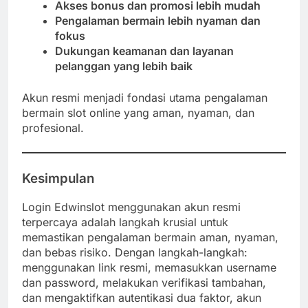
Akses bonus dan promosi lebih mudah
Pengalaman bermain lebih nyaman dan
fokus
Dukungan keamanan dan layanan
pelanggan yang lebih baik
Akun resmi menjadi fondasi utama pengalaman
bermain slot online yang aman, nyaman, dan
profesional.
Kesimpulan
Login Edwinslot menggunakan akun resmi
terpercaya adalah langkah krusial untuk
memastikan pengalaman bermain aman, nyaman,
dan bebas risiko. Dengan langkah-langkah:
menggunakan link resmi, memasukkan username
dan password, melakukan verifikasi tambahan,
dan mengaktifkan autentikasi dua faktor, akun