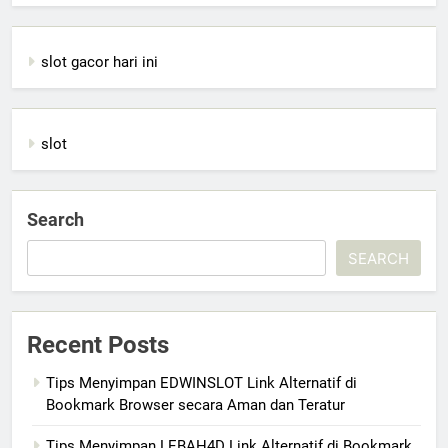
slot gacor hari ini
slot
Search
SEARCH
Recent Posts
Tips Menyimpan EDWINSLOT Link Alternatif di
Bookmark Browser secara Aman dan Teratur
Tips Menyimpan LEBAH4D Link Alternatif di Bookmark