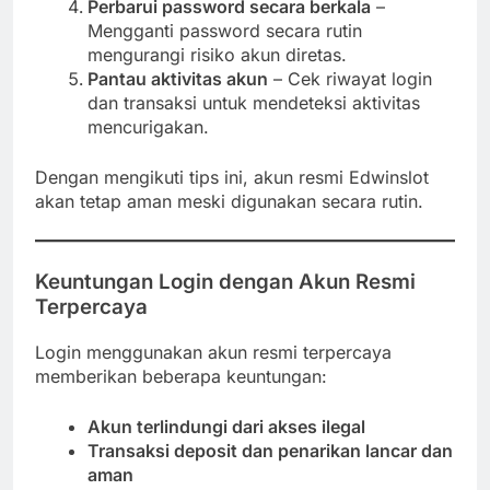
Perbarui password secara berkala
–
Mengganti password secara rutin
mengurangi risiko akun diretas.
Pantau aktivitas akun
– Cek riwayat login
dan transaksi untuk mendeteksi aktivitas
mencurigakan.
Dengan mengikuti tips ini, akun resmi Edwinslot
akan tetap aman meski digunakan secara rutin.
Keuntungan Login dengan Akun Resmi
Terpercaya
Login menggunakan akun resmi terpercaya
memberikan beberapa keuntungan:
Akun terlindungi dari akses ilegal
Transaksi deposit dan penarikan lancar dan
aman