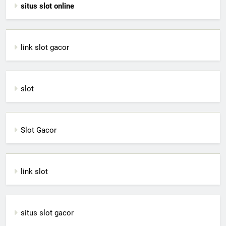
situs slot online
link slot gacor
slot
Slot Gacor
link slot
situs slot gacor