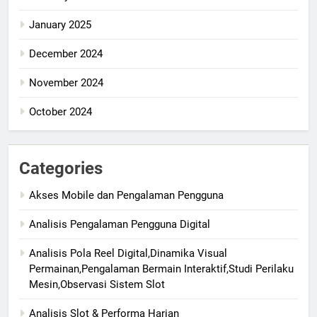
January 2025
December 2024
November 2024
October 2024
Categories
Akses Mobile dan Pengalaman Pengguna
Analisis Pengalaman Pengguna Digital
Analisis Pola Reel Digital,Dinamika Visual
Permainan,Pengalaman Bermain Interaktif,Studi Perilaku
Mesin,Observasi Sistem Slot
Analisis Slot & Performa Harian