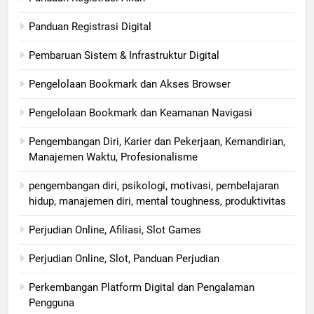
Panduan Registrasi Digital
Pembaruan Sistem & Infrastruktur Digital
Pengelolaan Bookmark dan Akses Browser
Pengelolaan Bookmark dan Keamanan Navigasi
Pengembangan Diri, Karier dan Pekerjaan, Kemandirian,
Manajemen Waktu, Profesionalisme
pengembangan diri, psikologi, motivasi, pembelajaran
hidup, manajemen diri, mental toughness, produktivitas
Perjudian Online, Afiliasi, Slot Games
Perjudian Online, Slot, Panduan Perjudian
Perkembangan Platform Digital dan Pengalaman
Pengguna