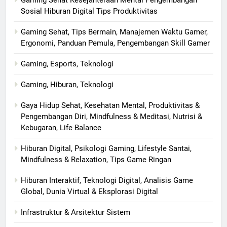
Gaming Sehat Kesejahteraan Mental Pengembangan
Sosial Hiburan Digital Tips Produktivitas
Gaming Sehat, Tips Bermain, Manajemen Waktu Gamer,
Ergonomi, Panduan Pemula, Pengembangan Skill Gamer
Gaming, Esports, Teknologi
Gaming, Hiburan, Teknologi
Gaya Hidup Sehat, Kesehatan Mental, Produktivitas &
Pengembangan Diri, Mindfulness & Meditasi, Nutrisi &
Kebugaran, Life Balance
Hiburan Digital, Psikologi Gaming, Lifestyle Santai,
Mindfulness & Relaxation, Tips Game Ringan
Hiburan Interaktif, Teknologi Digital, Analisis Game
Global, Dunia Virtual & Eksplorasi Digital
Infrastruktur & Arsitektur Sistem