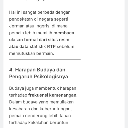
Hal ini sangat berbeda dengan
pendekatan di negara seperti
Jerman atau Inggris, di mana
pemain lebih memilih
membaca
ulasan formal dari situs resmi
atau data statistik RTP
sebelum
memutuskan bermain.
4. Harapan Budaya dan
Pengaruh Psikologisnya
Budaya juga membentuk harapan
terhadap
frekuensi kemenangan
.
Dalam budaya yang memuliakan
kesabaran dan keberuntungan,
pemain cenderung lebih tahan
terhadap kekalahan beruntun