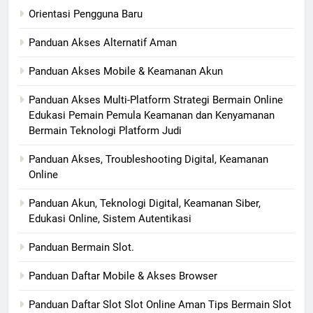
Orientasi Pengguna Baru
Panduan Akses Alternatif Aman
Panduan Akses Mobile & Keamanan Akun
Panduan Akses Multi-Platform Strategi Bermain Online
Edukasi Pemain Pemula Keamanan dan Kenyamanan
Bermain Teknologi Platform Judi
Panduan Akses, Troubleshooting Digital, Keamanan
Online
Panduan Akun, Teknologi Digital, Keamanan Siber,
Edukasi Online, Sistem Autentikasi
Panduan Bermain Slot.
Panduan Daftar Mobile & Akses Browser
Panduan Daftar Slot Slot Online Aman Tips Bermain Slot