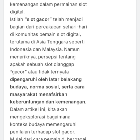
kemenangan dalam permainan slot
digital.
Istilah
“slot gacor”
telah menjadi
bagian dari percakapan sehari-hari
di komunitas pemain slot digital,
terutama di Asia Tenggara seperti
Indonesia dan Malaysia. Namun
menariknya, persepsi tentang
apakah sebuah slot dianggap
“gacor” atau tidak ternyata
dipengaruhi oleh latar belakang
budaya, norma sosial, serta cara
masyarakat menafsirkan
keberuntungan dan kemenangan
.
Dalam artikel ini, kita akan
mengeksplorasi bagaimana
konteks budaya memengaruhi
penilaian terhadap slot gacor.
Mulai dari cara pemain di berbagai