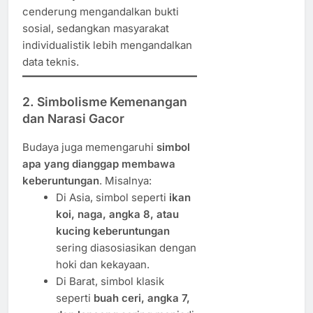
cenderung mengandalkan bukti
sosial, sedangkan masyarakat
individualistik lebih mengandalkan
data teknis.
2. Simbolisme Kemenangan
dan Narasi Gacor
Budaya juga memengaruhi
simbol
apa yang dianggap membawa
keberuntungan
. Misalnya:
Di Asia, simbol seperti
ikan
koi, naga, angka 8, atau
kucing keberuntungan
sering diasosiasikan dengan
hoki dan kekayaan.
Di Barat, simbol klasik
seperti
buah ceri, angka 7,