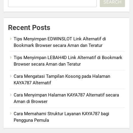
SEARCH
Recent Posts
Tips Menyimpan EDWINSLOT Link Alternatif di
Bookmark Browser secara Aman dan Teratur
Tips Menyimpan LEBAH4D Link Alternatif di Bookmark
Browser secara Aman dan Teratur
Cara Mengatasi Tampilan Kosong pada Halaman
KAYA787 Alternatif
Cara Menyimpan Halaman KAYA787 Alternatif secara
Aman di Browser
Cara Memahami Struktur Layanan KAYA787 bagi
Pengguna Pemula