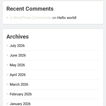
Recent Comments
A WordPress Commenter
on
Hello world!
Archives
July 2026
June 2026
May 2026
April 2026
March 2026
February 2026
January 2026