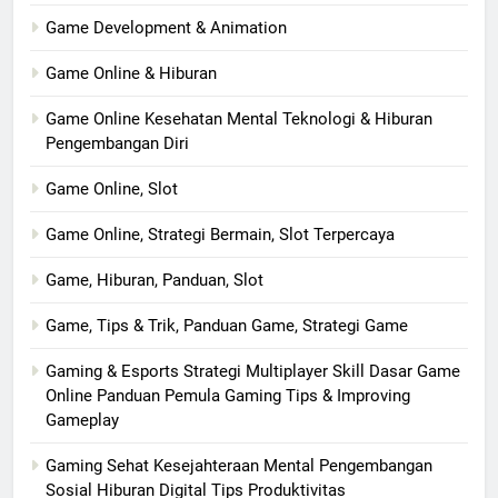
Game Development & Animation
Game Online & Hiburan
Game Online Kesehatan Mental Teknologi & Hiburan
Pengembangan Diri
Game Online, Slot
Game Online, Strategi Bermain, Slot Terpercaya
Game, Hiburan, Panduan, Slot
Game, Tips & Trik, Panduan Game, Strategi Game
Gaming & Esports Strategi Multiplayer Skill Dasar Game
Online Panduan Pemula Gaming Tips & Improving
Gameplay
Gaming Sehat Kesejahteraan Mental Pengembangan
Sosial Hiburan Digital Tips Produktivitas