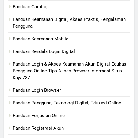
Panduan Gaming
Panduan Keamanan Digital, Akses Praktis, Pengalaman
Pengguna
Panduan Keamanan Mobile
Panduan Kendala Login Digital
Panduan Login & Akses Keamanan Akun Digital Edukasi
Pengguna Online Tips Akses Browser Informasi Situs
Kaya787
Panduan Login Browser
Panduan Pengguna, Teknologi Digital, Edukasi Online
Panduan Perjudian Online
Panduan Registrasi Akun