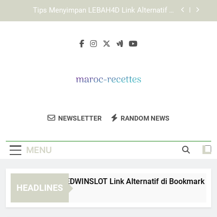
Skip
Cara Mengatasi Tampilan Kosong pada Halaman
to
KAYA787 Alternatif
content
Cara Menyimpan Halaman KAYA787 Alternatif
secara Aman di Browser
Tips Menyimpan EDWINSLOT Link Alternatif di
Bookmark Browser secara Aman dan Teratur
Tips Menyimpan LEBAH4D Link Alternatif di
Bookmark Browser secara Aman dan Teratur
Cara Mengatasi Tampilan Kosong pada Halaman
KAYA787 Alternatif
Maroc Recettes
Temukan Resep Tradisional Maroko Yang
Cara Menyimpan Halaman KAYA787 Alternatif
NEWSLETTER
RANDOM NEWS
secara Aman di Browser
Lezat Di Maroc Recettes.
MENU
ps Menyimpan EDWINSLOT Link Alternatif di Bookmark Browse
HEADLINES
eeks Ago