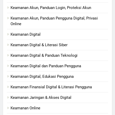
Keamanan Akun, Panduan Login, Proteksi Akun
Keamanan Akun, Panduan Pengguna Digital, Privasi
Online
Keamanan Digital
Keamanan Digital & Literasi Siber
Keamanan Digital & Panduan Teknologi
Keamanan Digital dan Panduan Pengguna
Keamanan Digital, Edukasi Pengguna
Keamanan Finansial Digital & Literasi Pengguna
Keamanan Jaringan & Akses Digital
Keamanan Online