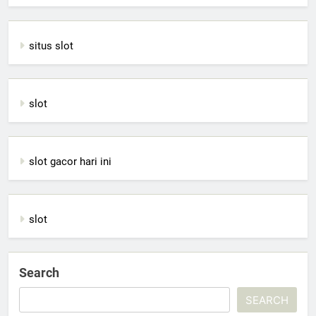
situs slot
slot
slot gacor hari ini
slot
Search
SEARCH