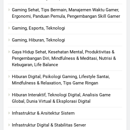
Gaming Sehat, Tips Bermain, Manajemen Waktu Gamer,
Ergonomi, Panduan Pemula, Pengembangan Skill Gamer
Gaming, Esports, Teknologi
Gaming, Hiburan, Teknologi
Gaya Hidup Sehat, Kesehatan Mental, Produktivitas &
Pengembangan Diri, Mindfulness & Meditasi, Nutrisi &
Kebugaran, Life Balance
Hiburan Digital, Psikologi Gaming, Lifestyle Santai,
Mindfulness & Relaxation, Tips Game Ringan
Hiburan Interaktif, Teknologi Digital, Analisis Game
Global, Dunia Virtual & Eksplorasi Digital
Infrastruktur & Arsitektur Sistem
Infrastruktur Digital & Stabilitas Server