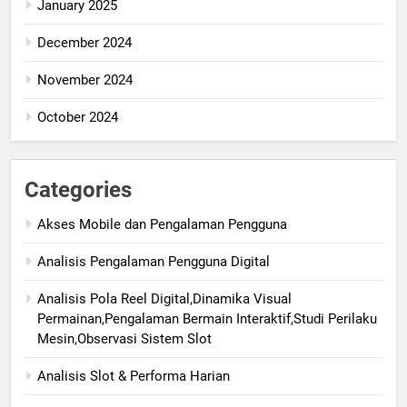
January 2025
December 2024
November 2024
October 2024
Categories
Akses Mobile dan Pengalaman Pengguna
Analisis Pengalaman Pengguna Digital
Analisis Pola Reel Digital,Dinamika Visual
Permainan,Pengalaman Bermain Interaktif,Studi Perilaku
Mesin,Observasi Sistem Slot
Analisis Slot & Performa Harian