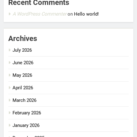
Recent Comments
A WordPress Commenter
on
Hello world!
Archives
July 2026
June 2026
May 2026
April 2026
March 2026
February 2026
January 2026