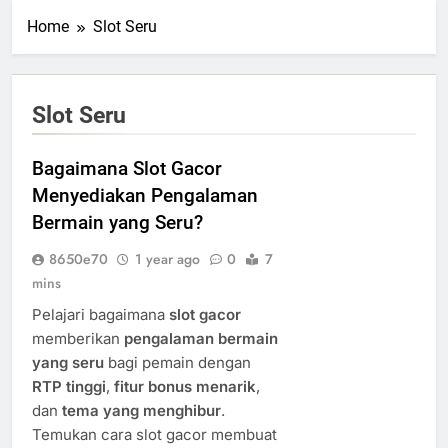
Home
Slot Seru
Slot Seru
Bagaimana Slot Gacor
Menyediakan Pengalaman
Bermain yang Seru?
8650e70
1 year ago
0
7
mins
Pelajari bagaimana
slot gacor
memberikan
pengalaman bermain
yang seru
bagi pemain dengan
RTP tinggi
,
fitur bonus menarik
,
dan
tema yang menghibur
.
Temukan cara slot gacor membuat