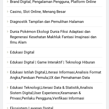
Brand Digital, Pengalaman Pengguna, Platform Online
Casino, Slot Online, Menang Besar
Diagnostik Tampilan dan Pemulihan Halaman
Dunia Pokémon Ekologi Dunia Fiksi Adaptasi dan
Regenerasi Kesehatan Makhluk Fantasi Imajinasi dan
Ilmu Alam
Edukasi Digital
Edukasi Digital | Game Interaktif | Teknologi Hiburan
Edukasi Istilah Digital,Literasi Informasi,Analisis Format
Angka,Panduan Pemula,UX dan Pemahaman Data
Edukasi Teknologi,Literasi Data & Statistik,Analisis
Sistem Digital,User Experience,Keamanan &
Privasi,Perilaku Pengguna,Verifikasi Informasi
Ekosistem Layanan Digital