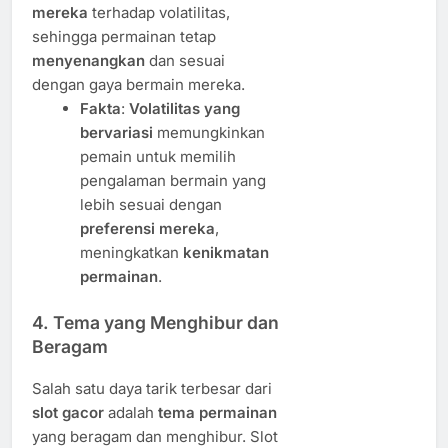
mereka
terhadap volatilitas,
sehingga permainan tetap
menyenangkan
dan sesuai
dengan gaya bermain mereka.
Fakta
:
Volatilitas yang
bervariasi
memungkinkan
pemain untuk memilih
pengalaman bermain yang
lebih sesuai dengan
preferensi mereka
,
meningkatkan
kenikmatan
permainan
.
4.
Tema yang Menghibur dan
Beragam
Salah satu daya tarik terbesar dari
slot gacor
adalah
tema permainan
yang beragam dan menghibur. Slot