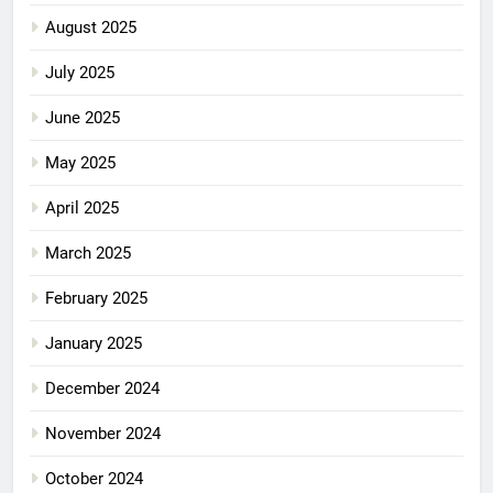
August 2025
July 2025
June 2025
May 2025
April 2025
March 2025
February 2025
January 2025
December 2024
November 2024
October 2024