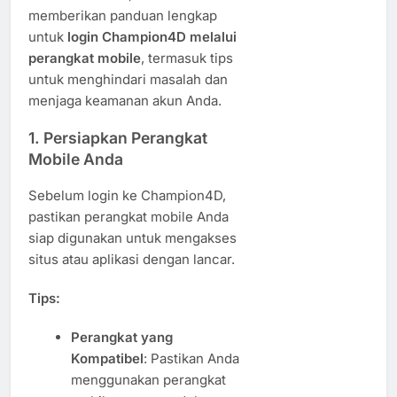
memberikan panduan lengkap
untuk
login Champion4D melalui
perangkat mobile
, termasuk tips
untuk menghindari masalah dan
menjaga keamanan akun Anda.
1.
Persiapkan Perangkat
Mobile Anda
Sebelum login ke Champion4D,
pastikan perangkat mobile Anda
siap digunakan untuk mengakses
situs atau aplikasi dengan lancar.
Tips:
Perangkat yang
Kompatibel
: Pastikan Anda
menggunakan perangkat