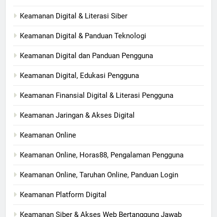
Keamanan Digital & Literasi Siber
Keamanan Digital & Panduan Teknologi
Keamanan Digital dan Panduan Pengguna
Keamanan Digital, Edukasi Pengguna
Keamanan Finansial Digital & Literasi Pengguna
Keamanan Jaringan & Akses Digital
Keamanan Online
Keamanan Online, Horas88, Pengalaman Pengguna
Keamanan Online, Taruhan Online, Panduan Login
Keamanan Platform Digital
Keamanan Siber & Akses Web Bertanggung Jawab