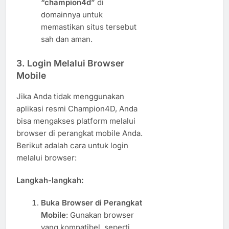
“champion4d”
di
domainnya untuk
memastikan situs tersebut
sah dan aman.
3.
Login Melalui Browser
Mobile
Jika Anda tidak menggunakan
aplikasi resmi Champion4D, Anda
bisa mengakses platform melalui
browser di perangkat mobile Anda.
Berikut adalah cara untuk login
melalui browser:
Langkah-langkah:
Buka Browser di Perangkat
Mobile
: Gunakan browser
yang kompatibel, seperti