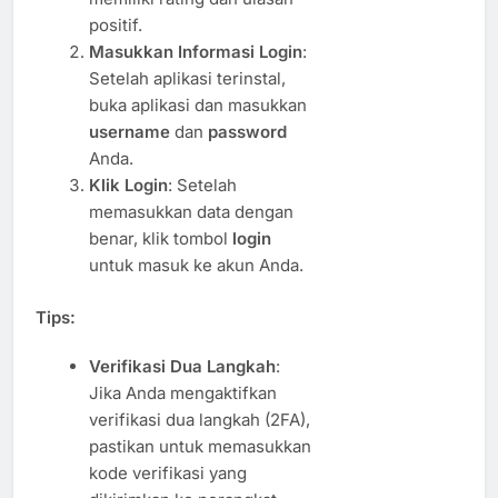
positif.
Masukkan Informasi Login
:
Setelah aplikasi terinstal,
buka aplikasi dan masukkan
username
dan
password
Anda.
Klik Login
: Setelah
memasukkan data dengan
benar, klik tombol
login
untuk masuk ke akun Anda.
Tips:
Verifikasi Dua Langkah
:
Jika Anda mengaktifkan
verifikasi dua langkah (2FA),
pastikan untuk memasukkan
kode verifikasi yang