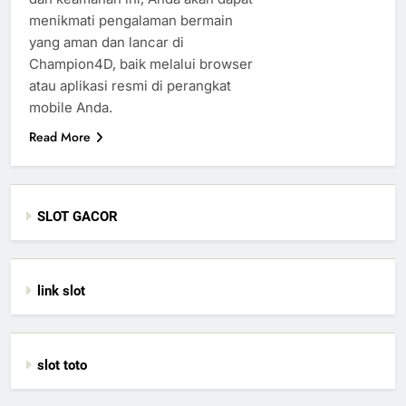
menikmati pengalaman bermain
yang aman dan lancar di
Champion4D, baik melalui browser
atau aplikasi resmi di perangkat
mobile Anda.
Read More
SLOT GACOR
link slot
slot toto