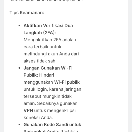
Tips Keamanan:
Aktifkan Verifikasi Dua
Langkah (2FA)
:
Mengaktifkan 2FA adalah
cara terbaik untuk
melindungi akun Anda dari
akses tidak sah.
Jangan Gunakan Wi-Fi
Publik
: Hindari
menggunakan
Wi-Fi publik
untuk login, karena jaringan
tersebut mungkin tidak
aman. Sebaiknya gunakan
VPN
untuk mengenkripsi
koneksi Anda.
Gunakan Kode Sandi untuk
Perangkat Anda
: Pastikan