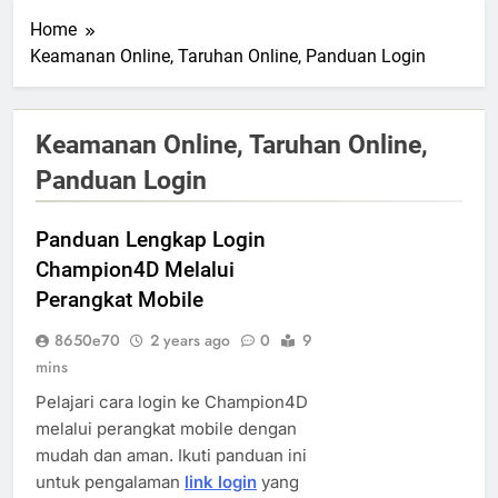
Home
Keamanan Online, Taruhan Online, Panduan Login
Keamanan Online, Taruhan Online,
Panduan Login
Panduan Lengkap Login
Champion4D Melalui
Perangkat Mobile
8650e70
2 years ago
0
9
mins
Pelajari cara login ke Champion4D
melalui perangkat mobile dengan
mudah dan aman. Ikuti panduan ini
untuk pengalaman
link login
yang