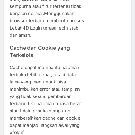
sempurna atau fitur tertentu tidak
berjalan normal.Menggunakan
browser terbaru membantu proses
Lebah4D Login terasa lebih stabil
dan aman.
Cache dan Cookie yang
Terkelola
Cache dapat membantu halaman
terbuka lebih cepat, tetapi data
lama yang menumpuk bisa
menimbulkan error atau tampilan
yang tidak sesuai pembaruan
terbaru.Jika halaman terasa berat
atau tidak terbuka sempurna,
membersihkan cache dan cookie
dapat menjadi langkah awal yang
efektif.