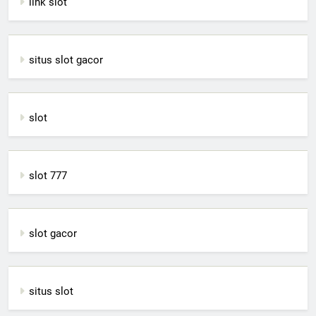
link slot
situs slot gacor
slot
slot 777
slot gacor
situs slot