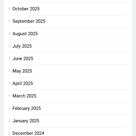
October 2025
September 2025
August 2025
July 2025
June 2025
May 2025
April 2025
March 2025
February 2025
January 2025
December 2024