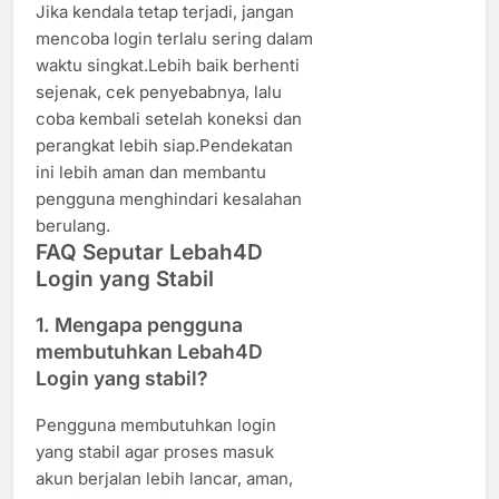
Jika kendala tetap terjadi, jangan
mencoba login terlalu sering dalam
waktu singkat.Lebih baik berhenti
sejenak, cek penyebabnya, lalu
coba kembali setelah koneksi dan
perangkat lebih siap.Pendekatan
ini lebih aman dan membantu
pengguna menghindari kesalahan
berulang.
FAQ Seputar Lebah4D
Login yang Stabil
1. Mengapa pengguna
membutuhkan Lebah4D
Login yang stabil?
Pengguna membutuhkan login
yang stabil agar proses masuk
akun berjalan lebih lancar, aman,