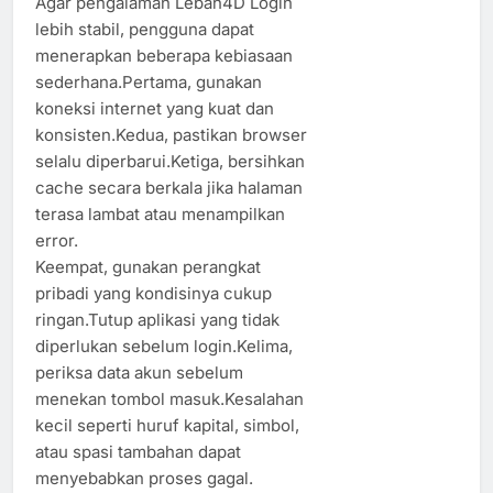
Agar pengalaman Lebah4D Login
lebih stabil, pengguna dapat
menerapkan beberapa kebiasaan
sederhana.Pertama, gunakan
koneksi internet yang kuat dan
konsisten.Kedua, pastikan browser
selalu diperbarui.Ketiga, bersihkan
cache secara berkala jika halaman
terasa lambat atau menampilkan
error.
Keempat, gunakan perangkat
pribadi yang kondisinya cukup
ringan.Tutup aplikasi yang tidak
diperlukan sebelum login.Kelima,
periksa data akun sebelum
menekan tombol masuk.Kesalahan
kecil seperti huruf kapital, simbol,
atau spasi tambahan dapat
menyebabkan proses gagal.