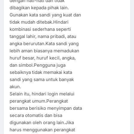
dengan hati-hati dan tidak
dibagikan kepada pihak lain.
Gunakan kata sandi yang kuat dan
tidak mudah ditebak.Hindari
kombinasi sederhana seperti
tanggal lahir, nama pribadi, atau
angka berurutan.Kata sandi yang
lebih aman biasanya memadukan
huruf besar, huruf kecil, angka,
dan simbol.Pengguna juga
sebaiknya tidak memakai kata
sandi yang sama untuk banyak
akun.
Selain itu, hindari login melalui
perangkat umum.Perangkat
bersama berisiko menyimpan data
secara otomatis dan bisa
digunakan oleh orang lain.Jika
harus menggunakan perangkat