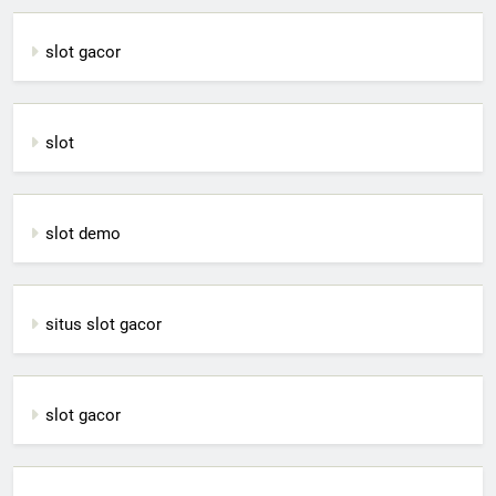
slot gacor
slot
slot demo
situs slot gacor
slot gacor