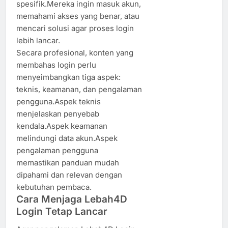
spesifik.Mereka ingin masuk akun,
memahami akses yang benar, atau
mencari solusi agar proses login
lebih lancar.
Secara profesional, konten yang
membahas login perlu
menyeimbangkan tiga aspek:
teknis, keamanan, dan pengalaman
pengguna.Aspek teknis
menjelaskan penyebab
kendala.Aspek keamanan
melindungi data akun.Aspek
pengalaman pengguna
memastikan panduan mudah
dipahami dan relevan dengan
kebutuhan pembaca.
Cara Menjaga Lebah4D
Login Tetap Lancar