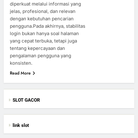
diperkuat melalui informasi yang
jelas, profesional, dan relevan
dengan kebutuhan pencarian
pengguna.Pada akhirnya, stabilitas
login bukan hanya soal halaman
yang cepat terbuka, tetapi juga
tentang kepercayaan dan
pengalaman pengguna yang
konsisten.
Read More
SLOT GACOR
link slot