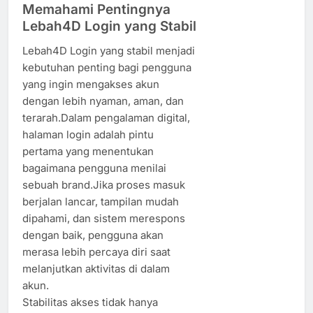
Memahami Pentingnya
Lebah4D Login yang Stabil
Lebah4D Login yang stabil menjadi
kebutuhan penting bagi pengguna
yang ingin mengakses akun
dengan lebih nyaman, aman, dan
terarah.Dalam pengalaman digital,
halaman login adalah pintu
pertama yang menentukan
bagaimana pengguna menilai
sebuah brand.Jika proses masuk
berjalan lancar, tampilan mudah
dipahami, dan sistem merespons
dengan baik, pengguna akan
merasa lebih percaya diri saat
melanjutkan aktivitas di dalam
akun.
Stabilitas akses tidak hanya