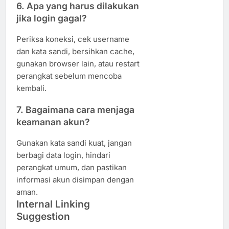
6. Apa yang harus dilakukan
jika login gagal?
Periksa koneksi, cek username
dan kata sandi, bersihkan cache,
gunakan browser lain, atau restart
perangkat sebelum mencoba
kembali.
7. Bagaimana cara menjaga
keamanan akun?
Gunakan kata sandi kuat, jangan
berbagi data login, hindari
perangkat umum, dan pastikan
informasi akun disimpan dengan
aman.
Internal Linking
Suggestion