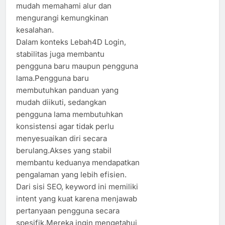
mudah memahami alur dan
mengurangi kemungkinan
kesalahan.
Dalam konteks Lebah4D Login,
stabilitas juga membantu
pengguna baru maupun pengguna
lama.Pengguna baru
membutuhkan panduan yang
mudah diikuti, sedangkan
pengguna lama membutuhkan
konsistensi agar tidak perlu
menyesuaikan diri secara
berulang.Akses yang stabil
membantu keduanya mendapatkan
pengalaman yang lebih efisien.
Dari sisi SEO, keyword ini memiliki
intent yang kuat karena menjawab
pertanyaan pengguna secara
spesifik.Mereka ingin mengetahui