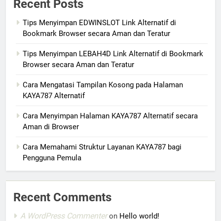
Recent Posts
Tips Menyimpan EDWINSLOT Link Alternatif di
Bookmark Browser secara Aman dan Teratur
Tips Menyimpan LEBAH4D Link Alternatif di Bookmark
Browser secara Aman dan Teratur
Cara Mengatasi Tampilan Kosong pada Halaman
KAYA787 Alternatif
Cara Menyimpan Halaman KAYA787 Alternatif secara
Aman di Browser
Cara Memahami Struktur Layanan KAYA787 bagi
Pengguna Pemula
Recent Comments
A WordPress Commenter
on
Hello world!