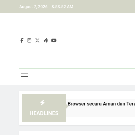
Skip
August 7, 2026
8:53:53 AM
to
content
Mar
Temukan R
ternatif di Bookmark Browser secara Aman dan Teratur
HEADLINES