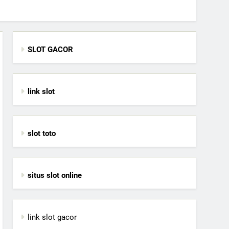
SLOT GACOR
link slot
slot toto
situs slot online
link slot gacor