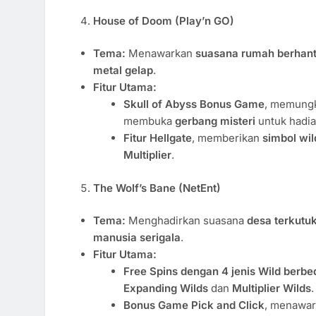
House of Doom (Play’n GO)
Tema:
Menawarkan
suasana rumah berhan
metal gelap
.
Fitur Utama:
Skull of Abyss Bonus Game
, memung
membuka
gerbang misteri
untuk hadia
Fitur Hellgate
, memberikan
simbol wi
Multiplier
.
The Wolf’s Bane (NetEnt)
Tema:
Menghadirkan suasana
desa terkutu
manusia serigala
.
Fitur Utama:
Free Spins dengan 4 jenis Wild berbe
Expanding Wilds
dan
Multiplier Wilds
.
Bonus Game Pick and Click
, menawa