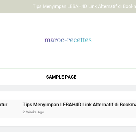
Tips Menyimpan LEBAH4D Link Alternatif di Book
Cara Mengatasi Tampilan Kos
Cara Menyimpan Halaman KAYA78
Tips Menyimpan EDWINSLOT Link Alternatif di Bookm
oc Recettes
Tips Menyimpan LEBAH4D Link Alternatif di Book
esep Tradisional Maroko Yang Lezat Di Maroc Recettes.
Cara Mengatasi Tampilan Kos
SAMPLE PAGE
Cara Menyimpan Halaman KAYA78
Tips Menyimpan LEBAH4D Link Alternatif di Bookmark Brow
2 Weeks Ago