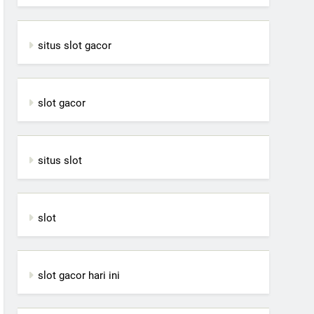
situs slot gacor
slot gacor
situs slot
slot
slot gacor hari ini