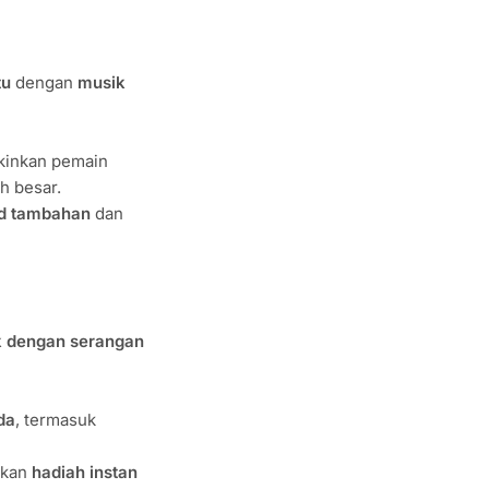
tu
dengan
musik
kinkan pemain
h besar.
ld tambahan
dan
k dengan serangan
da
, termasuk
rkan
hadiah instan