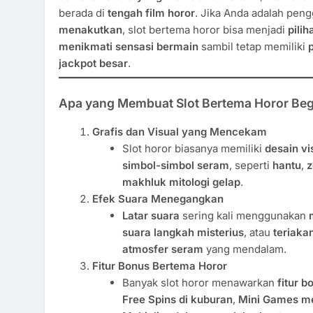
berada di
tengah film horor
. Jika Anda adalah pe
menakutkan
, slot bertema horor bisa menjadi
pili
menikmati sensasi bermain
sambil tetap memiliki
jackpot besar
.
Apa yang Membuat Slot Bertema Horor Beg
Grafis dan Visual yang Mencekam
Slot horor biasanya memiliki
desain vi
simbol-simbol seram
, seperti
hantu
,
z
makhluk mitologi gelap
.
Efek Suara Menegangkan
Latar suara
sering kali menggunakan
suara langkah misterius
, atau
teriaka
atmosfer seram
yang mendalam.
Fitur Bonus Bertema Horor
Banyak slot horor menawarkan
fitur b
Free Spins di kuburan
,
Mini Games m