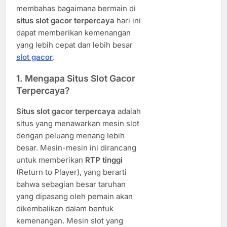
membahas bagaimana bermain di
situs slot gacor terpercaya
hari ini
dapat memberikan kemenangan
yang lebih cepat dan lebih besar
slot gacor
.
1.
Mengapa Situs Slot Gacor
Terpercaya?
Situs slot gacor terpercaya
adalah
situs yang menawarkan mesin slot
dengan peluang menang lebih
besar. Mesin-mesin ini dirancang
untuk memberikan
RTP tinggi
(Return to Player), yang berarti
bahwa sebagian besar taruhan
yang dipasang oleh pemain akan
dikembalikan dalam bentuk
kemenangan. Mesin slot yang