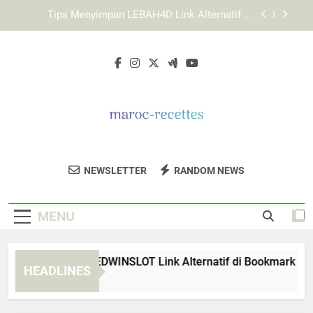
Skip
Cara Mengatasi Tampilan Kosong pada Halaman
to
KAYA787 Alternatif
content
Cara Menyimpan Halaman KAYA787 Alternatif
secara Aman di Browser
Tips Menyimpan EDWINSLOT Link Alternatif di
Bookmark Browser secara Aman dan Teratur
Tips Menyimpan LEBAH4D Link Alternatif di
Bookmark Browser secara Aman dan Teratur
Cara Mengatasi Tampilan Kosong pada Halaman
KAYA787 Alternatif
Maroc Recettes
Temukan Resep Tradisional Maroko Yang
Cara Menyimpan Halaman KAYA787 Alternatif
NEWSLETTER
RANDOM NEWS
secara Aman di Browser
Lezat Di Maroc Recettes.
MENU
ps Menyimpan EDWINSLOT Link Alternatif di Bookmark Browse
HEADLINES
eeks Ago