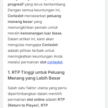
progresif
yang terus berkembang.
Dengan semua keuntungan ini,
Corlaslot
menawarkan
peluang
menang besar
yang
memungkinkan pemain untuk
meraih
kemenangan luar biasa
.
Dalam artikel ini, kami akan
mengulas mengapa
Corlaslot
adalah pilihan terbaik untuk
meningkatkan keuntungan Anda
melalui permainan
slot
corlaslot
.
1.
RTP Tinggi untuk Peluang
Menang yang Lebih Besar
Salah satu faktor utama yang perlu
dipertimbangkan dalam memilih
permainan
slot online
adalah
RTP
(Return to Player)
.
RTP