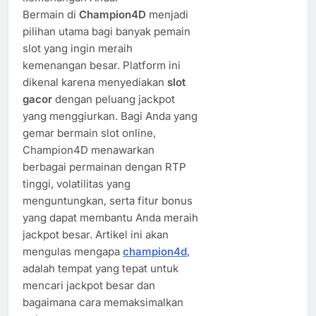
Bermain di
Champion4D
menjadi
pilihan utama bagi banyak pemain
slot yang ingin meraih
kemenangan besar. Platform ini
dikenal karena menyediakan
slot
gacor
dengan peluang jackpot
yang menggiurkan. Bagi Anda yang
gemar bermain slot online,
Champion4D menawarkan
berbagai permainan dengan RTP
tinggi, volatilitas yang
menguntungkan, serta fitur bonus
yang dapat membantu Anda meraih
jackpot besar. Artikel ini akan
mengulas mengapa
champion4d
,
adalah tempat yang tepat untuk
mencari jackpot besar dan
bagaimana cara memaksimalkan