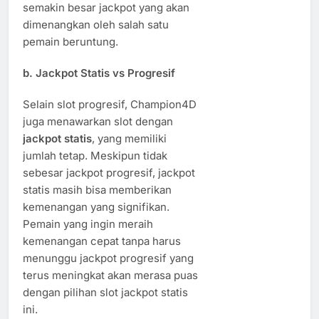
semakin besar jackpot yang akan
dimenangkan oleh salah satu
pemain beruntung.
b.
Jackpot Statis vs Progresif
Selain slot progresif, Champion4D
juga menawarkan slot dengan
jackpot statis
, yang memiliki
jumlah tetap. Meskipun tidak
sebesar jackpot progresif, jackpot
statis masih bisa memberikan
kemenangan yang signifikan.
Pemain yang ingin meraih
kemenangan cepat tanpa harus
menunggu jackpot progresif yang
terus meningkat akan merasa puas
dengan pilihan slot jackpot statis
ini.