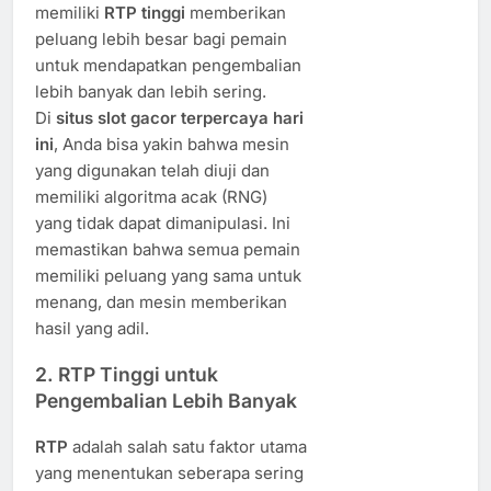
memiliki
RTP tinggi
memberikan
peluang lebih besar bagi pemain
untuk mendapatkan pengembalian
lebih banyak dan lebih sering.
Di
situs slot gacor terpercaya hari
ini
, Anda bisa yakin bahwa mesin
yang digunakan telah diuji dan
memiliki algoritma acak (RNG)
yang tidak dapat dimanipulasi. Ini
memastikan bahwa semua pemain
memiliki peluang yang sama untuk
menang, dan mesin memberikan
hasil yang adil.
2.
RTP Tinggi untuk
Pengembalian Lebih Banyak
RTP
adalah salah satu faktor utama
yang menentukan seberapa sering