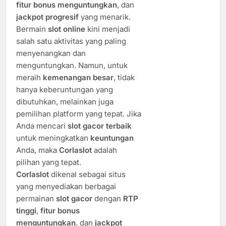
fitur bonus menguntungkan
, dan
jackpot progresif
yang menarik.
Bermain
slot online
kini menjadi
salah satu aktivitas yang paling
menyenangkan dan
menguntungkan. Namun, untuk
meraih
kemenangan besar
, tidak
hanya keberuntungan yang
dibutuhkan, melainkan juga
pemilihan platform yang tepat. Jika
Anda mencari
slot gacor terbaik
untuk meningkatkan
keuntungan
Anda, maka
Corlaslot
adalah
pilihan yang tepat.
Corlaslot
dikenal sebagai situs
yang menyediakan berbagai
permainan
slot gacor
dengan
RTP
tinggi
,
fitur bonus
menguntungkan
, dan
jackpot