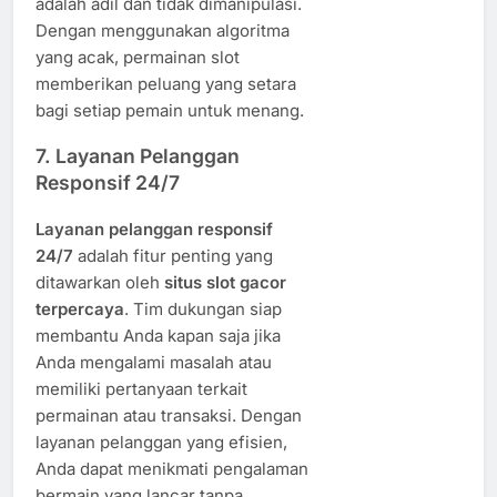
adalah adil dan tidak dimanipulasi.
Dengan menggunakan algoritma
yang acak, permainan slot
memberikan peluang yang setara
bagi setiap pemain untuk menang.
7.
Layanan Pelanggan
Responsif 24/7
Layanan pelanggan responsif
24/7
adalah fitur penting yang
ditawarkan oleh
situs slot gacor
terpercaya
. Tim dukungan siap
membantu Anda kapan saja jika
Anda mengalami masalah atau
memiliki pertanyaan terkait
permainan atau transaksi. Dengan
layanan pelanggan yang efisien,
Anda dapat menikmati pengalaman
bermain yang lancar tanpa