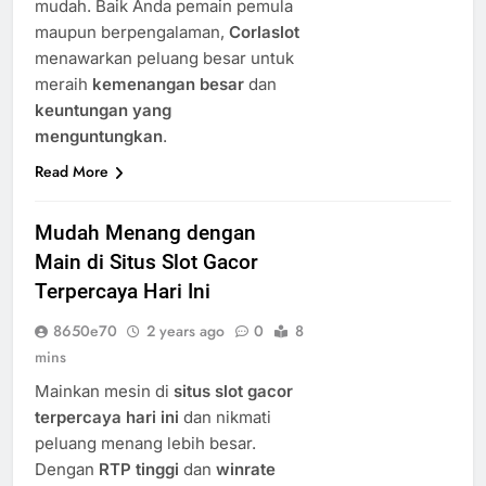
mudah. Baik Anda pemain pemula
maupun berpengalaman,
Corlaslot
menawarkan peluang besar untuk
meraih
kemenangan besar
dan
keuntungan yang
menguntungkan
.
Read More
Mudah Menang dengan
Main di Situs Slot Gacor
Terpercaya Hari Ini
8650e70
2 years ago
0
8
mins
Mainkan mesin di
situs slot gacor
terpercaya hari ini
dan nikmati
peluang menang lebih besar.
Dengan
RTP tinggi
dan
winrate