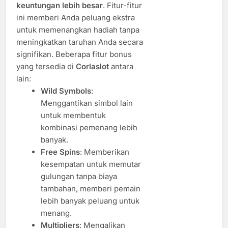
keuntungan lebih besar
. Fitur-fitur
ini memberi Anda peluang ekstra
untuk memenangkan hadiah tanpa
meningkatkan taruhan Anda secara
signifikan. Beberapa fitur bonus
yang tersedia di
Corlaslot
antara
lain:
Wild Symbols
:
Menggantikan simbol lain
untuk membentuk
kombinasi pemenang lebih
banyak.
Free Spins
: Memberikan
kesempatan untuk memutar
gulungan tanpa biaya
tambahan, memberi pemain
lebih banyak peluang untuk
menang.
Multipliers
: Mengalikan