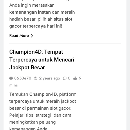
Anda ingin merasakan
kemenangan instan
dan meraih
hadiah besar, pilihlah
situs slot
gacor terpercaya
hari ini!
Read More
Champion4D: Tempat
Terpercaya untuk Mencari
Jackpot Besar
8650e70
2 years ago
0
9
mins
Temukan
Champion4D
, platform
terpercaya untuk meraih jackpot
besar di permainan slot gacor.
Pelajari tips, strategi, dan cara
meningkatkan peluang
kemenangan Anda.