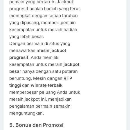
pemain yang bertaruh. Jackpot
progresif adalah hadiah yang terus
meningkat dengan setiap taruhan
yang dipasang, memberi pemain
kesempatan untuk meraih hadiah
yang lebih besar.
Dengan bermain di situs yang
menawarkan
mesin jackpot
progresif
, Anda memiliki
kesempatan untuk meraih
jackpot
besar
hanya dengan satu putaran
beruntung. Mesin dengan
RTP
tinggi
dan
winrate terbaik
memperbesar peluang Anda untuk
meraih jackpot ini, menjadikan
pengalaman bermain semakin
menguntungkan.
5.
Bonus dan Promosi