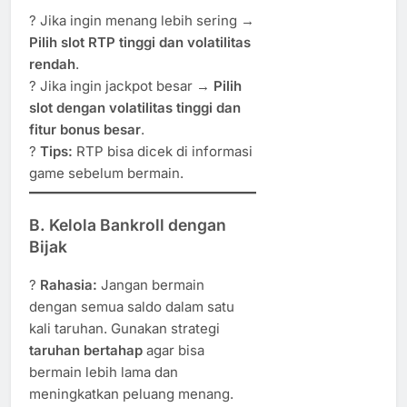
? Jika ingin menang lebih sering →
Pilih slot RTP tinggi dan volatilitas
rendah
.
? Jika ingin jackpot besar →
Pilih
slot dengan volatilitas tinggi dan
fitur bonus besar
.
?
Tips:
RTP bisa dicek di informasi
game sebelum bermain.
B. Kelola Bankroll dengan
Bijak
?
Rahasia:
Jangan bermain
dengan semua saldo dalam satu
kali taruhan. Gunakan strategi
taruhan bertahap
agar bisa
bermain lebih lama dan
meningkatkan peluang menang.