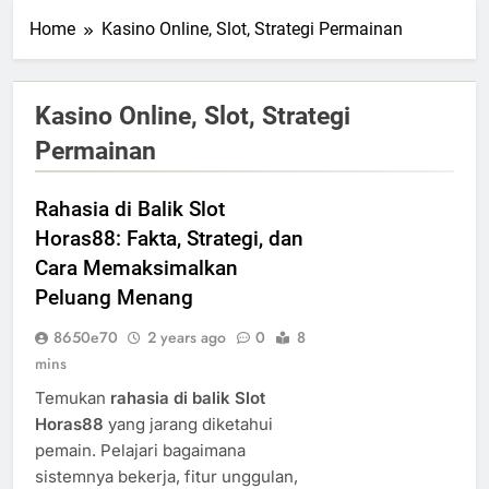
Home
Kasino Online, Slot, Strategi Permainan
Kasino Online, Slot, Strategi
Permainan
Rahasia di Balik Slot
Horas88: Fakta, Strategi, dan
Cara Memaksimalkan
Peluang Menang
8650e70
2 years ago
0
8
mins
Temukan
rahasia di balik Slot
Horas88
yang jarang diketahui
pemain. Pelajari bagaimana
sistemnya bekerja, fitur unggulan,