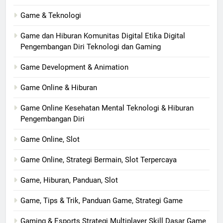
Game & Teknologi
Game dan Hiburan Komunitas Digital Etika Digital
Pengembangan Diri Teknologi dan Gaming
Game Development & Animation
Game Online & Hiburan
Game Online Kesehatan Mental Teknologi & Hiburan
Pengembangan Diri
Game Online, Slot
Game Online, Strategi Bermain, Slot Terpercaya
Game, Hiburan, Panduan, Slot
Game, Tips & Trik, Panduan Game, Strategi Game
Gaming & Esports Strategi Multiplayer Skill Dasar Game