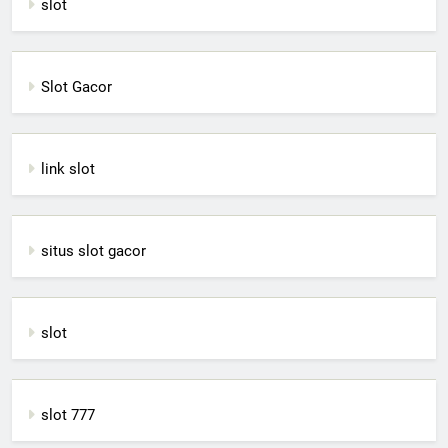
slot
Slot Gacor
link slot
situs slot gacor
slot
slot 777