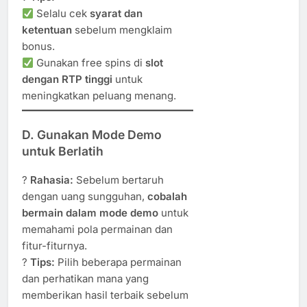
Selalu cek
syarat dan
ketentuan
sebelum mengklaim
bonus.
Gunakan free spins di
slot
dengan RTP tinggi
untuk
meningkatkan peluang menang.
D. Gunakan Mode Demo
untuk Berlatih
?
Rahasia:
Sebelum bertaruh
dengan uang sungguhan,
cobalah
bermain dalam mode demo
untuk
memahami pola permainan dan
fitur-fiturnya.
?
Tips:
Pilih beberapa permainan
dan perhatikan mana yang
memberikan hasil terbaik sebelum