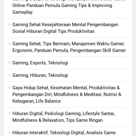
Online Panduan Pemula Gaming Tips & Improving
Gameplay
Gaming Sehat Kesejahteraan Mental Pengembangan
Sosial Hiburan Digital Tips Produktivitas
Gaming Sehat, Tips Bermain, Manajemen Waktu Gamer,
Ergonomi, Panduan Pemula, Pengembangan Skill Gamer
Gaming, Esports, Teknologi
Gaming, Hiburan, Teknologi
Gaya Hidup Sehat, Kesehatan Mental, Produktivitas &
Pengembangan Diri, Mindfulness & Meditasi, Nutrisi &
Kebugaran, Life Balance
Hiburan Digital, Psikologi Gaming, Lifestyle Santai,
Mindfulness & Relaxation, Tips Game Ringan
Hiburan Interaktif, Teknologi Digital, Analisis Game