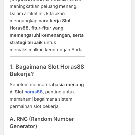
meningkatkan peluang menang.
Dalam artikel ini, kita akan
mengungkap
cara kerja Slot
Horas88, fitur-fitur yang
memengaruhi kemenangan, serta
strategi terbaik
untuk
memaksimalkan keuntungan Anda.
1. Bagaimana Slot Horas88
Bekerja?
Sebelum mencari
rahasia menang
di Slot
horas88
, penting untuk
memahami bagaimana sistem
permainan slot bekerja.
A. RNG (Random Number
Generator)