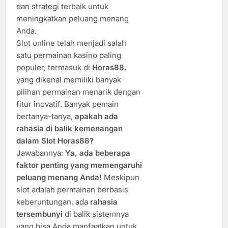
dan strategi terbaik untuk
meningkatkan peluang menang
Anda.
Slot online telah menjadi salah
satu permainan kasino paling
populer, termasuk di
Horas88
,
yang dikenal memiliki banyak
pilihan permainan menarik dengan
fitur inovatif. Banyak pemain
bertanya-tanya,
apakah ada
rahasia di balik kemenangan
dalam Slot Horas88?
Jawabannya:
Ya, ada beberapa
faktor penting yang memengaruhi
peluang menang Anda!
Meskipun
slot adalah permainan berbasis
keberuntungan, ada
rahasia
tersembunyi
di balik sistemnya
yang bisa Anda manfaatkan untuk