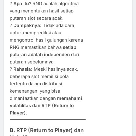
?
Apa itu?
RNG adalah algoritma
yang menentukan hasil setiap
putaran slot secara acak.
?
Dampaknya:
Tidak ada cara
untuk memprediksi atau
mengontrol hasil gulungan karena
RNG memastikan bahwa
setiap
putaran adalah independen
dari
putaran sebelumnya.
?
Rahasia:
Meski hasilnya acak,
beberapa slot memiliki pola
tertentu dalam distribusi
kemenangan, yang bisa
dimanfaatkan dengan
memahami
volatilitas dan RTP (Return to
Player)
.
B. RTP (Return to Player) dan