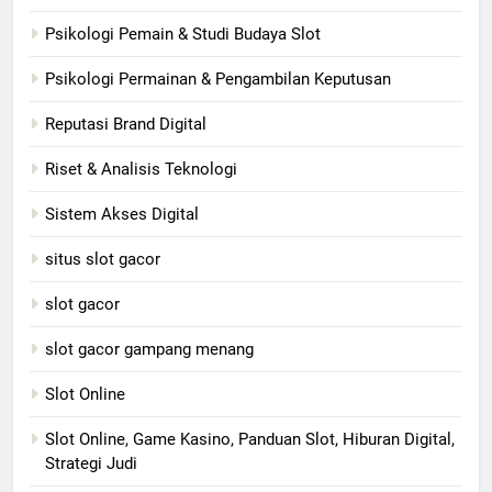
Psikologi Pemain & Studi Budaya Slot
Psikologi Permainan & Pengambilan Keputusan
Reputasi Brand Digital
Riset & Analisis Teknologi
Sistem Akses Digital
situs slot gacor
slot gacor
slot gacor gampang menang
Slot Online
Slot Online, Game Kasino, Panduan Slot, Hiburan Digital,
Strategi Judi