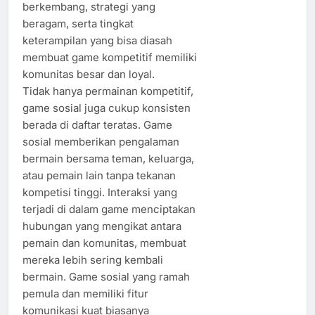
berkembang, strategi yang
beragam, serta tingkat
keterampilan yang bisa diasah
membuat game kompetitif memiliki
komunitas besar dan loyal.
Tidak hanya permainan kompetitif,
game sosial juga cukup konsisten
berada di daftar teratas. Game
sosial memberikan pengalaman
bermain bersama teman, keluarga,
atau pemain lain tanpa tekanan
kompetisi tinggi. Interaksi yang
terjadi di dalam game menciptakan
hubungan yang mengikat antara
pemain dan komunitas, membuat
mereka lebih sering kembali
bermain. Game sosial yang ramah
pemula dan memiliki fitur
komunikasi kuat biasanya