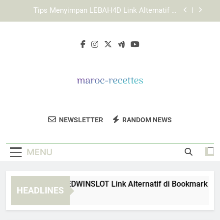
Skip
Cara Mengatasi Tampilan Kosong pada Halaman
to
KAYA787 Alternatif
content
Cara Menyimpan Halaman KAYA787 Alternatif
secara Aman di Browser
Tips Menyimpan EDWINSLOT Link Alternatif di
Bookmark Browser secara Aman dan Teratur
Tips Menyimpan LEBAH4D Link Alternatif di
Bookmark Browser secara Aman dan Teratur
Cara Mengatasi Tampilan Kosong pada Halaman
KAYA787 Alternatif
Maroc Recettes
Temukan Resep Tradisional Maroko Yang
Cara Menyimpan Halaman KAYA787 Alternatif
NEWSLETTER
RANDOM NEWS
secara Aman di Browser
Lezat Di Maroc Recettes.
MENU
ps Menyimpan EDWINSLOT Link Alternatif di Bookmark Browse
HEADLINES
eeks Ago