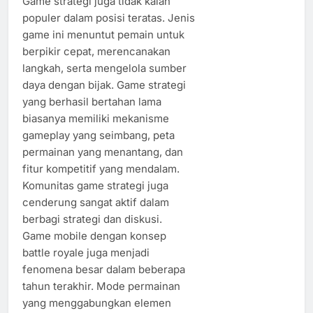
Game strategi juga tidak kalah
populer dalam posisi teratas. Jenis
game ini menuntut pemain untuk
berpikir cepat, merencanakan
langkah, serta mengelola sumber
daya dengan bijak. Game strategi
yang berhasil bertahan lama
biasanya memiliki mekanisme
gameplay yang seimbang, peta
permainan yang menantang, dan
fitur kompetitif yang mendalam.
Komunitas game strategi juga
cenderung sangat aktif dalam
berbagi strategi dan diskusi.
Game mobile dengan konsep
battle royale juga menjadi
fenomena besar dalam beberapa
tahun terakhir. Mode permainan
yang menggabungkan elemen