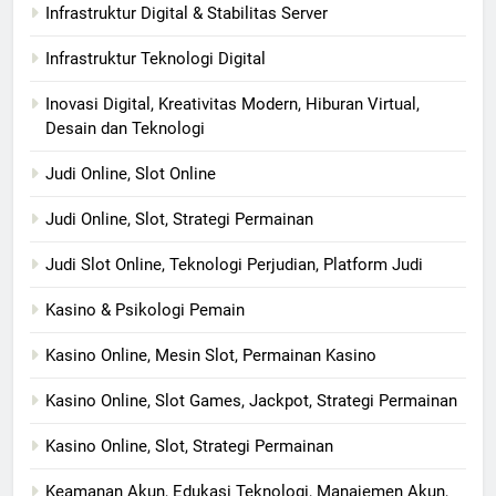
Infrastruktur Digital & Stabilitas Server
Infrastruktur Teknologi Digital
Inovasi Digital, Kreativitas Modern, Hiburan Virtual,
Desain dan Teknologi
Judi Online, Slot Online
Judi Online, Slot, Strategi Permainan
Judi Slot Online, Teknologi Perjudian, Platform Judi
Kasino & Psikologi Pemain
Kasino Online, Mesin Slot, Permainan Kasino
Kasino Online, Slot Games, Jackpot, Strategi Permainan
Kasino Online, Slot, Strategi Permainan
Keamanan Akun, Edukasi Teknologi, Manajemen Akun,