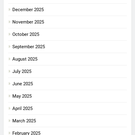
December 2025
November 2025
October 2025
September 2025
August 2025
July 2025
June 2025
May 2025
April 2025
March 2025
February 2025