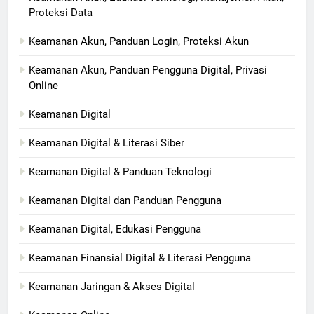
Proteksi Data
Keamanan Akun, Panduan Login, Proteksi Akun
Keamanan Akun, Panduan Pengguna Digital, Privasi
Online
Keamanan Digital
Keamanan Digital & Literasi Siber
Keamanan Digital & Panduan Teknologi
Keamanan Digital dan Panduan Pengguna
Keamanan Digital, Edukasi Pengguna
Keamanan Finansial Digital & Literasi Pengguna
Keamanan Jaringan & Akses Digital