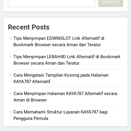
SEARCH
Recent Posts
Tips Menyimpan EDWINSLOT Link Alternatif di
Bookmark Browser secara Aman dan Teratur
Tips Menyimpan LEBAH4D Link Alternatif di Bookmark
Browser secara Aman dan Teratur
Cara Mengatasi Tampilan Kosong pada Halaman
KAYA787 Alternatif
Cara Menyimpan Halaman KAYA787 Alternatif secara
Aman di Browser
Cara Memahami Struktur Layanan KAYA787 bagi
Pengguna Pemula