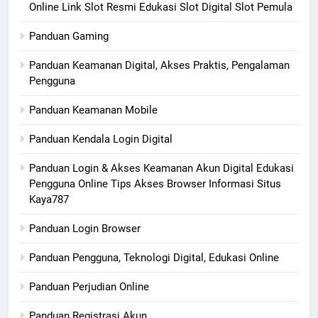
Online Link Slot Resmi Edukasi Slot Digital Slot Pemula
Panduan Gaming
Panduan Keamanan Digital, Akses Praktis, Pengalaman
Pengguna
Panduan Keamanan Mobile
Panduan Kendala Login Digital
Panduan Login & Akses Keamanan Akun Digital Edukasi
Pengguna Online Tips Akses Browser Informasi Situs
Kaya787
Panduan Login Browser
Panduan Pengguna, Teknologi Digital, Edukasi Online
Panduan Perjudian Online
Panduan Registrasi Akun