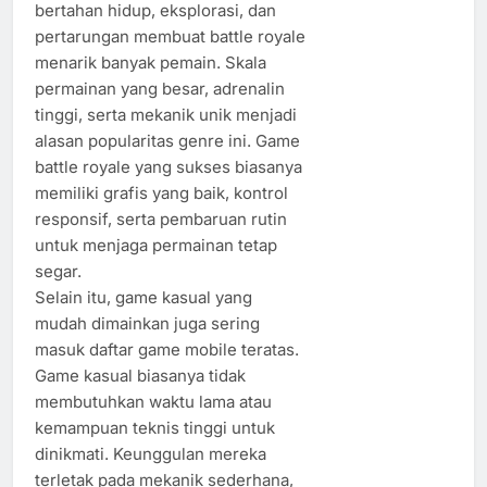
bertahan hidup, eksplorasi, dan
pertarungan membuat battle royale
menarik banyak pemain. Skala
permainan yang besar, adrenalin
tinggi, serta mekanik unik menjadi
alasan popularitas genre ini. Game
battle royale yang sukses biasanya
memiliki grafis yang baik, kontrol
responsif, serta pembaruan rutin
untuk menjaga permainan tetap
segar.
Selain itu, game kasual yang
mudah dimainkan juga sering
masuk daftar game mobile teratas.
Game kasual biasanya tidak
membutuhkan waktu lama atau
kemampuan teknis tinggi untuk
dinikmati. Keunggulan mereka
terletak pada mekanik sederhana,