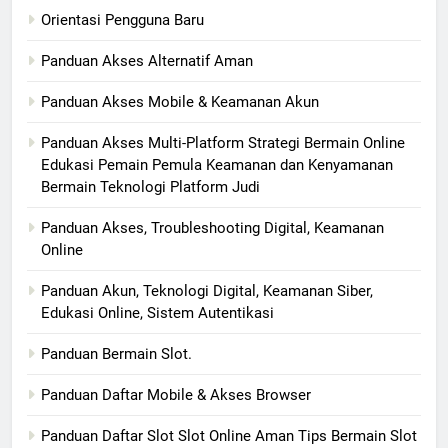
Orientasi Pengguna Baru
Panduan Akses Alternatif Aman
Panduan Akses Mobile & Keamanan Akun
Panduan Akses Multi-Platform Strategi Bermain Online
Edukasi Pemain Pemula Keamanan dan Kenyamanan
Bermain Teknologi Platform Judi
Panduan Akses, Troubleshooting Digital, Keamanan
Online
Panduan Akun, Teknologi Digital, Keamanan Siber,
Edukasi Online, Sistem Autentikasi
Panduan Bermain Slot.
Panduan Daftar Mobile & Akses Browser
Panduan Daftar Slot Slot Online Aman Tips Bermain Slot