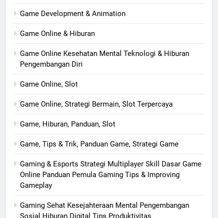
Game Development & Animation
Game Online & Hiburan
Game Online Kesehatan Mental Teknologi & Hiburan
Pengembangan Diri
Game Online, Slot
Game Online, Strategi Bermain, Slot Terpercaya
Game, Hiburan, Panduan, Slot
Game, Tips & Trik, Panduan Game, Strategi Game
Gaming & Esports Strategi Multiplayer Skill Dasar Game
Online Panduan Pemula Gaming Tips & Improving
Gameplay
Gaming Sehat Kesejahteraan Mental Pengembangan
Sosial Hiburan Digital Tips Produktivitas