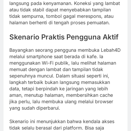
langsung pada kenyamanan. Koneksi yang lambat
atau tidak stabil dapat menyebabkan tampilan
tidak sempurna, tombol gagal merespons, atau
halaman berhenti di tengah proses pemuatan.
Skenario Praktis Pengguna Aktif
Bayangkan seorang pengguna membuka Lebah4D
melalui smartphone saat berada di kafe. Ia
menggunakan Wi-Fi publik, lalu melihat halaman
memuat dengan lambat dan tampilan tidak
sepenuhnya muncul. Dalam situasi seperti ini,
langkah terbaik bukan langsung memasukkan
data, tetapi berpindah ke jaringan yang lebih
aman, menutup halaman, membersihkan cache
jika perlu, lalu membuka ulang melalui browser
yang sudah diperbarui.
Skenario ini menunjukkan bahwa kendala akses
tidak selalu berasal dari platform. Bisa saja