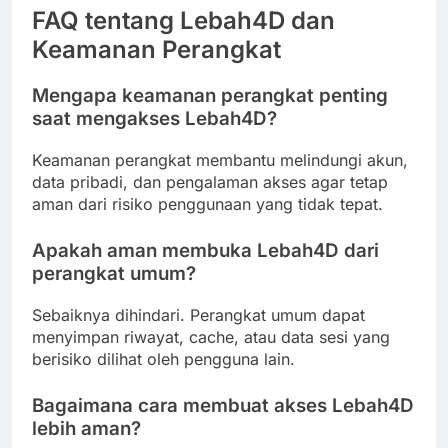
FAQ tentang Lebah4D dan
Keamanan Perangkat
Mengapa keamanan perangkat penting
saat mengakses Lebah4D?
Keamanan perangkat membantu melindungi akun,
data pribadi, dan pengalaman akses agar tetap
aman dari risiko penggunaan yang tidak tepat.
Apakah aman membuka Lebah4D dari
perangkat umum?
Sebaiknya dihindari. Perangkat umum dapat
menyimpan riwayat, cache, atau data sesi yang
berisiko dilihat oleh pengguna lain.
Bagaimana cara membuat akses Lebah4D
lebih aman?