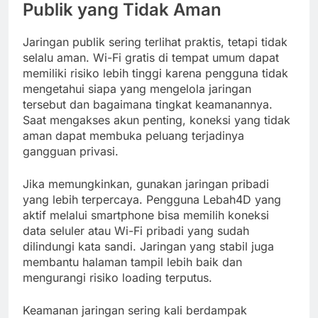
Publik yang Tidak Aman
Jaringan publik sering terlihat praktis, tetapi tidak
selalu aman. Wi-Fi gratis di tempat umum dapat
memiliki risiko lebih tinggi karena pengguna tidak
mengetahui siapa yang mengelola jaringan
tersebut dan bagaimana tingkat keamanannya.
Saat mengakses akun penting, koneksi yang tidak
aman dapat membuka peluang terjadinya
gangguan privasi.
Jika memungkinkan, gunakan jaringan pribadi
yang lebih terpercaya. Pengguna Lebah4D yang
aktif melalui smartphone bisa memilih koneksi
data seluler atau Wi-Fi pribadi yang sudah
dilindungi kata sandi. Jaringan yang stabil juga
membantu halaman tampil lebih baik dan
mengurangi risiko loading terputus.
Keamanan jaringan sering kali berdampak