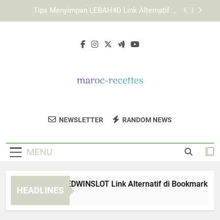
Skip
Cara Mengatasi Tampilan Kosong pada Halaman
to
KAYA787 Alternatif
content
Cara Menyimpan Halaman KAYA787 Alternatif
secara Aman di Browser
Tips Menyimpan EDWINSLOT Link Alternatif di
Bookmark Browser secara Aman dan Teratur
Tips Menyimpan LEBAH4D Link Alternatif di
Bookmark Browser secara Aman dan Teratur
Cara Mengatasi Tampilan Kosong pada Halaman
KAYA787 Alternatif
Maroc Recettes
Temukan Resep Tradisional Maroko Yang
Cara Menyimpan Halaman KAYA787 Alternatif
NEWSLETTER
RANDOM NEWS
secara Aman di Browser
Lezat Di Maroc Recettes.
MENU
ps Menyimpan EDWINSLOT Link Alternatif di Bookmark Browse
HEADLINES
eeks Ago