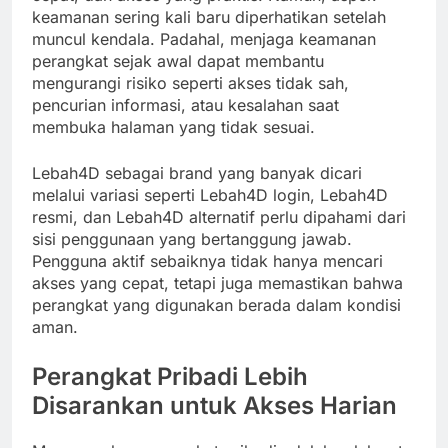
keamanan sering kali baru diperhatikan setelah
muncul kendala. Padahal, menjaga keamanan
perangkat sejak awal dapat membantu
mengurangi risiko seperti akses tidak sah,
pencurian informasi, atau kesalahan saat
membuka halaman yang tidak sesuai.
Lebah4D sebagai brand yang banyak dicari
melalui variasi seperti Lebah4D login, Lebah4D
resmi, dan Lebah4D alternatif perlu dipahami dari
sisi penggunaan yang bertanggung jawab.
Pengguna aktif sebaiknya tidak hanya mencari
akses yang cepat, tetapi juga memastikan bahwa
perangkat yang digunakan berada dalam kondisi
aman.
Perangkat Pribadi Lebih
Disarankan untuk Akses Harian