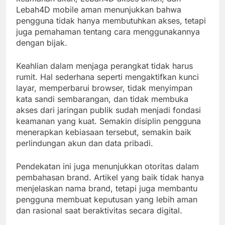
Lebah4D mobile aman menunjukkan bahwa
pengguna tidak hanya membutuhkan akses, tetapi
juga pemahaman tentang cara menggunakannya
dengan bijak.
Keahlian dalam menjaga perangkat tidak harus
rumit. Hal sederhana seperti mengaktifkan kunci
layar, memperbarui browser, tidak menyimpan
kata sandi sembarangan, dan tidak membuka
akses dari jaringan publik sudah menjadi fondasi
keamanan yang kuat. Semakin disiplin pengguna
menerapkan kebiasaan tersebut, semakin baik
perlindungan akun dan data pribadi.
Pendekatan ini juga menunjukkan otoritas dalam
pembahasan brand. Artikel yang baik tidak hanya
menjelaskan nama brand, tetapi juga membantu
pengguna membuat keputusan yang lebih aman
dan rasional saat beraktivitas secara digital.