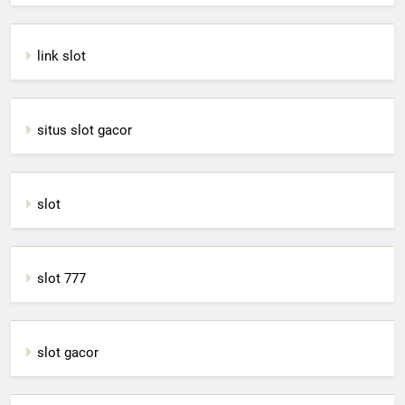
link slot
situs slot gacor
slot
slot 777
slot gacor