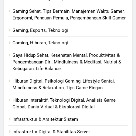
Gaming Sehat, Tips Bermain, Manajemen Waktu Gamer,
Ergonomi, Panduan Pemula, Pengembangan Skill Gamer
Gaming, Esports, Teknologi
Gaming, Hiburan, Teknologi
Gaya Hidup Sehat, Kesehatan Mental, Produktivitas &
Pengembangan Diri, Mindfulness & Meditasi, Nutrisi &
Kebugaran, Life Balance
Hiburan Digital, Psikologi Gaming, Lifestyle Santai,
Mindfulness & Relaxation, Tips Game Ringan
Hiburan Interaktif, Teknologi Digital, Analisis Game
Global, Dunia Virtual & Eksplorasi Digital
Infrastruktur & Arsitektur Sistem
Infrastruktur Digital & Stabilitas Server