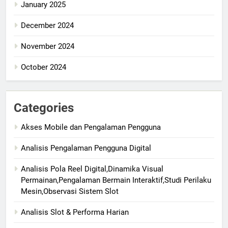
January 2025
December 2024
November 2024
October 2024
Categories
Akses Mobile dan Pengalaman Pengguna
Analisis Pengalaman Pengguna Digital
Analisis Pola Reel Digital,Dinamika Visual
Permainan,Pengalaman Bermain Interaktif,Studi Perilaku
Mesin,Observasi Sistem Slot
Analisis Slot & Performa Harian