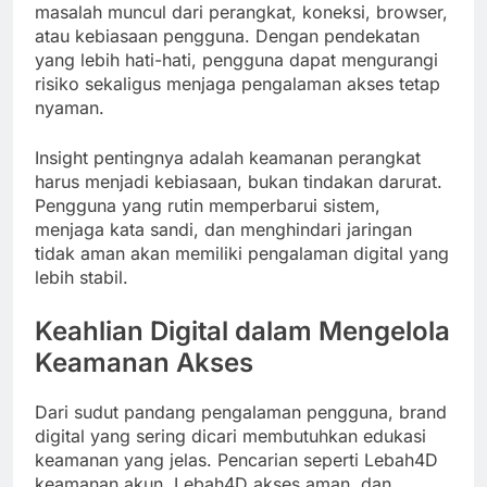
masalah muncul dari perangkat, koneksi, browser,
atau kebiasaan pengguna. Dengan pendekatan
yang lebih hati-hati, pengguna dapat mengurangi
risiko sekaligus menjaga pengalaman akses tetap
nyaman.
Insight pentingnya adalah keamanan perangkat
harus menjadi kebiasaan, bukan tindakan darurat.
Pengguna yang rutin memperbarui sistem,
menjaga kata sandi, dan menghindari jaringan
tidak aman akan memiliki pengalaman digital yang
lebih stabil.
Keahlian Digital dalam Mengelola
Keamanan Akses
Dari sudut pandang pengalaman pengguna, brand
digital yang sering dicari membutuhkan edukasi
keamanan yang jelas. Pencarian seperti Lebah4D
keamanan akun, Lebah4D akses aman, dan