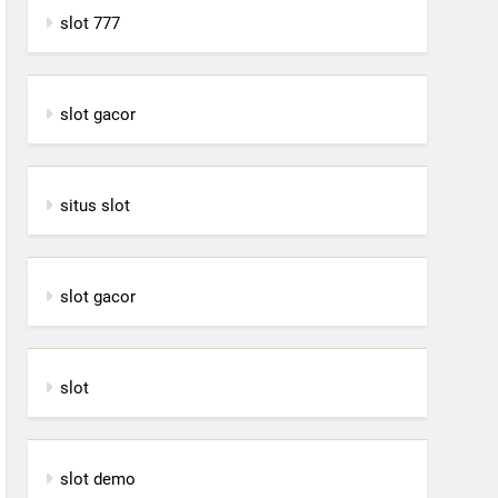
slot 777
slot gacor
situs slot
slot gacor
slot
slot demo