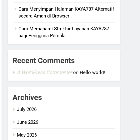
Cara Menyimpan Halaman KAYA787 Alternatif
secara Aman di Browser
Cara Memahami Struktur Layanan KAYA787
bagi Pengguna Pemula
Recent Comments
A WordPress Commenter
on
Hello world!
Archives
July 2026
June 2026
May 2026