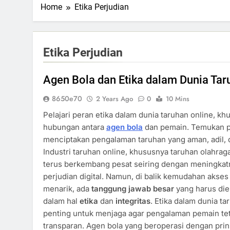
Home
Etika Perjudian
Etika Perjudian
Agen Bola dan Etika dalam Dunia Tar
8650e70
2 Years Ago
0
10 Mins
Pelajari peran etika dalam dunia taruhan online, k
hubungan antara
agen bola
dan pemain. Temukan pe
menciptakan pengalaman taruhan yang aman, adil, d
Industri taruhan online, khususnya taruhan olahraga
terus berkembang pesat seiring dengan meningkatn
perjudian digital. Namun, di balik kemudahan akse
menarik, ada
tanggung jawab besar
yang harus die
dalam hal
etika
dan
integritas
. Etika dalam dunia ta
penting untuk menjaga agar pengalaman pemain tet
transparan. Agen bola yang beroperasi dengan prins