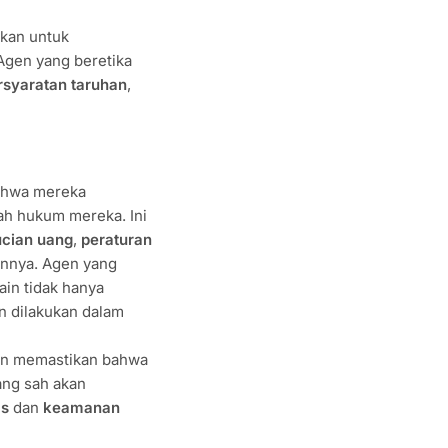
kan untuk
Agen yang beretika
rsyaratan taruhan
,
bahwa mereka
ah hukum mereka. Ini
ucian uang
,
peraturan
innya. Agen yang
in tidak hanya
an dilakukan dalam
n memastikan bahwa
ang sah akan
as
dan
keamanan