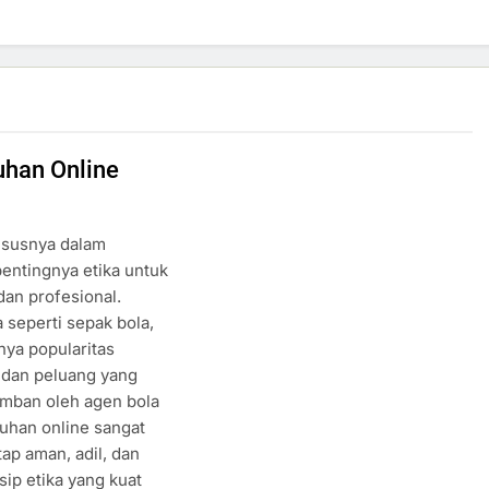
uhan Online
hususnya dalam
ntingnya etika untuk
an profesional.
 seperti sepak bola,
ya popularitas
s dan peluang yang
mban oleh agen bola
ruhan online sangat
ap aman, adil, dan
ip etika yang kuat