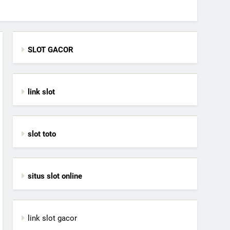
SLOT GACOR
link slot
slot toto
situs slot online
link slot gacor