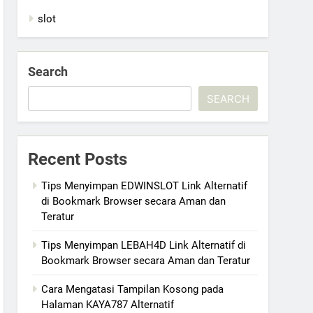
slot
Search
SEARCH
Recent Posts
Tips Menyimpan EDWINSLOT Link Alternatif
di Bookmark Browser secara Aman dan
Teratur
Tips Menyimpan LEBAH4D Link Alternatif di
Bookmark Browser secara Aman dan Teratur
Cara Mengatasi Tampilan Kosong pada
Halaman KAYA787 Alternatif