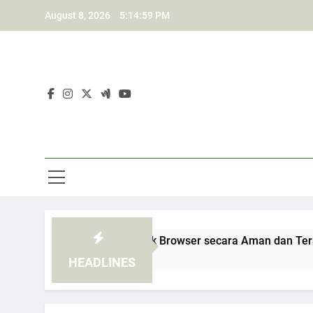
Skip
August 8, 2026
5:15:00 PM
to
content
Mar
Temukan R
natif di Bookmark Browser secara Aman dan Teratur
Ti
2 
HEADLINES