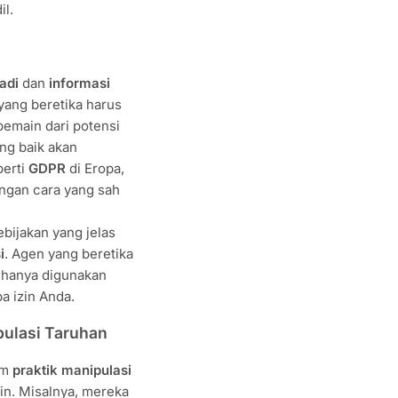
il.
adi
dan
informasi
yang beretika harus
pemain dari potensi
ng baik akan
perti
GDPR
di Eropa,
ngan cara yang sah
ebijakan yang jelas
i
. Agen yang beretika
 hanya digunakan
a izin Anda.
pulasi Taruhan
am
praktik manipulasi
n. Misalnya, mereka