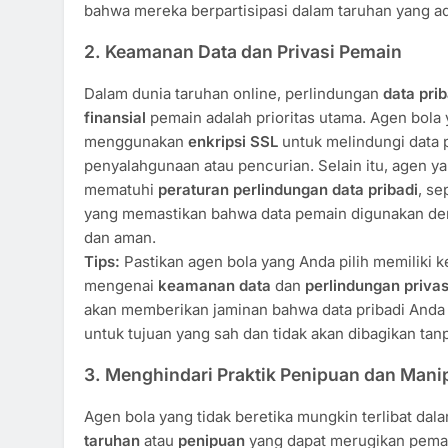
bahwa mereka berpartisipasi dalam taruhan yang ad
2.
Keamanan Data dan Privasi Pemain
Dalam dunia taruhan online, perlindungan
data prib
finansial
pemain adalah prioritas utama. Agen bola 
menggunakan
enkripsi SSL
untuk melindungi data 
penyalahgunaan atau pencurian. Selain itu, agen ya
mematuhi
peraturan perlindungan data pribadi
, se
yang memastikan bahwa data pemain digunakan de
dan aman.
Tips:
Pastikan agen bola yang Anda pilih memiliki k
mengenai
keamanan data
dan
perlindungan privas
akan memberikan jaminan bahwa data pribadi Anda
untuk tujuan yang sah dan tidak akan dibagikan tanp
3.
Menghindari Praktik Penipuan dan Mani
Agen bola yang tidak beretika mungkin terlibat dal
taruhan
atau
penipuan
yang dapat merugikan pemai