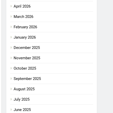
April 2026
March 2026
February 2026
January 2026
December 2025
November 2025
October 2025
September 2025
August 2025
July 2025
June 2025