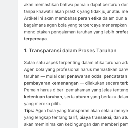
akan memastikan bahwa pemain dapat bertaruh den
tanpa khawatir akan praktik yang tidak jujur atau m
Artikel ini akan membahas
peran etika
dalam dunia 
bagaimana agen bola yang terpercaya menerapkan p
menciptakan pengalaman taruhan yang lebih
profe
terpercaya
.
1.
Transparansi dalam Proses Taruhan
Salah satu aspek terpenting dalam etika taruhan ad
Agen bola yang profesional harus memastikan bah
taruhan — mulai dari
penawaran odds
,
pencatatan
pembayaran kemenangan
— dilakukan secara
ter
Pemain harus diberi pemahaman yang jelas tentan
ketentuan taruhan
, serta
aturan
yang berlaku dalam
yang mereka pilih.
Tips:
Agen bola yang transparan akan selalu menye
yang lengkap tentang
tarif
,
biaya transaksi
, dan
at
akan meminimalkan kebingungan dan memberi pem