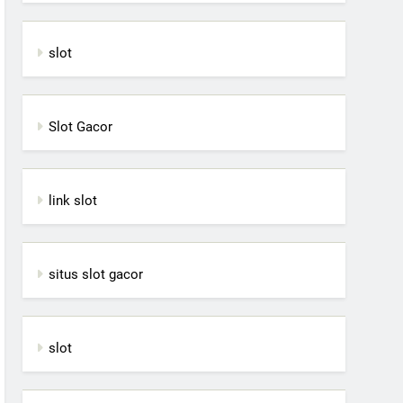
slot
Slot Gacor
link slot
situs slot gacor
slot