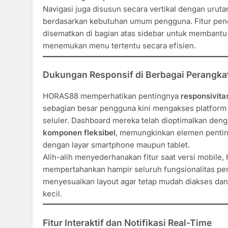
Navigasi juga disusun secara vertikal dengan urutan
berdasarkan kebutuhan umum pengguna. Fitur penc
disematkan di bagian atas sidebar untuk membant
menemukan menu tertentu secara efisien.
Dukungan Responsif di Berbagai Perangka
HORAS88 memperhatikan pentingnya
responsivita
sebagian besar pengguna kini mengakses platform 
seluler. Dashboard mereka telah dioptimalkan den
komponen fleksibel
, memungkinkan elemen pentin
dengan layar smartphone maupun tablet.
Alih-alih menyederhanakan fitur saat versi mobile
mempertahankan hampir seluruh fungsionalitas pen
menyesuaikan layout agar tetap mudah diakses dan 
kecil.
Fitur Interaktif dan Notifikasi Real-Time