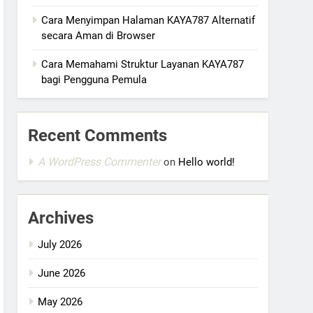
Cara Menyimpan Halaman KAYA787 Alternatif
secara Aman di Browser
Cara Memahami Struktur Layanan KAYA787
bagi Pengguna Pemula
Recent Comments
A WordPress Commenter
on
Hello world!
Archives
July 2026
June 2026
May 2026