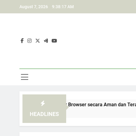
Skip
August 7, 2026
9:38:18 AM
to
content
Mar
Temukan R
natif di Bookmark Browser secara Aman dan Teratur
T
2
HEADLINES