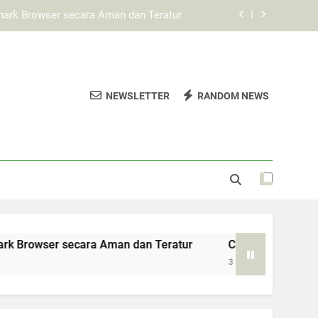
mark Browser secara Aman dan Teratur
ong pada Halaman KAYA787 Alternatif
7 Alternatif secara Aman di Browser
NEWSLETTER
RANDOM NEWS
ark Browser secara Aman dan Teratur
mark Browser secara Aman dan Teratur
ong pada Halaman KAYA787 Alternatif
7 Alternatif secara Aman di Browser
 secara Aman dan Teratur
Cara Mengatasi Tampilan Ko
3 Weeks Ago