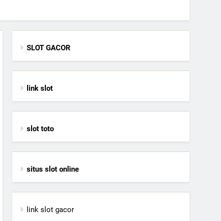
SLOT GACOR
link slot
slot toto
situs slot online
link slot gacor