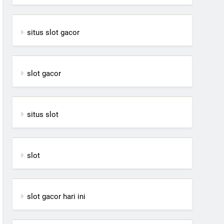
situs slot gacor
slot gacor
situs slot
slot
slot gacor hari ini