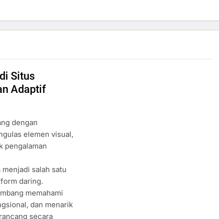
i Situs
n Adaptif
ang dengan
ngulas elemen visual,
uk pengalaman
a menjadi salah satu
tform daring.
rkembang memahami
ngsional, dan menarik
irancang secara