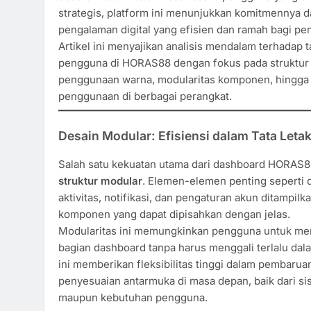
strategis, platform ini menunjukkan komitmennya 
pengalaman digital yang efisien dan ramah bagi p
Artikel ini menyajikan analisis mendalam terhadap 
pengguna di HORAS88 dengan fokus pada struktur 
penggunaan warna, modularitas komponen, hingg
penggunaan di berbagai perangkat.
Desain Modular: Efisiensi dalam Tata Leta
Salah satu kekuatan utama dari dashboard HORAS88
struktur modular
. Elemen-elemen penting seperti da
aktivitas, notifikasi, dan pengaturan akun ditampil
komponen yang dapat dipisahkan dengan jelas.
Modularitas ini memungkinkan pengguna untuk me
bagian dashboard tanpa harus menggali terlalu dalam
ini memberikan fleksibilitas tinggi dalam pembarua
penyesuaian antarmuka di masa depan, baik dari s
maupun kebutuhan pengguna.