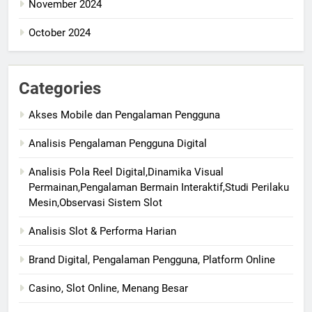
November 2024
October 2024
Categories
Akses Mobile dan Pengalaman Pengguna
Analisis Pengalaman Pengguna Digital
Analisis Pola Reel Digital,Dinamika Visual
Permainan,Pengalaman Bermain Interaktif,Studi Perilaku
Mesin,Observasi Sistem Slot
Analisis Slot & Performa Harian
Brand Digital, Pengalaman Pengguna, Platform Online
Casino, Slot Online, Menang Besar