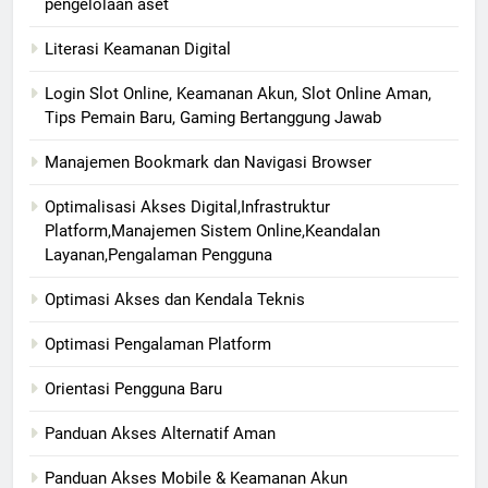
pengelolaan aset
Literasi Keamanan Digital
Login Slot Online, Keamanan Akun, Slot Online Aman,
Tips Pemain Baru, Gaming Bertanggung Jawab
Manajemen Bookmark dan Navigasi Browser
Optimalisasi Akses Digital,Infrastruktur
Platform,Manajemen Sistem Online,Keandalan
Layanan,Pengalaman Pengguna
Optimasi Akses dan Kendala Teknis
Optimasi Pengalaman Platform
Orientasi Pengguna Baru
Panduan Akses Alternatif Aman
Panduan Akses Mobile & Keamanan Akun