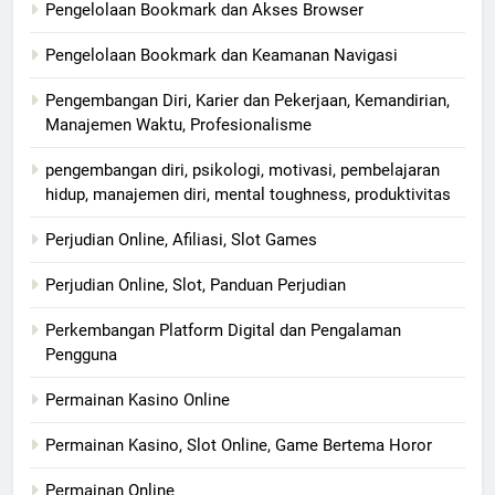
Pengelolaan Bookmark dan Akses Browser
Pengelolaan Bookmark dan Keamanan Navigasi
Pengembangan Diri, Karier dan Pekerjaan, Kemandirian,
Manajemen Waktu, Profesionalisme
pengembangan diri, psikologi, motivasi, pembelajaran
hidup, manajemen diri, mental toughness, produktivitas
Perjudian Online, Afiliasi, Slot Games
Perjudian Online, Slot, Panduan Perjudian
Perkembangan Platform Digital dan Pengalaman
Pengguna
Permainan Kasino Online
Permainan Kasino, Slot Online, Game Bertema Horor
Permainan Online