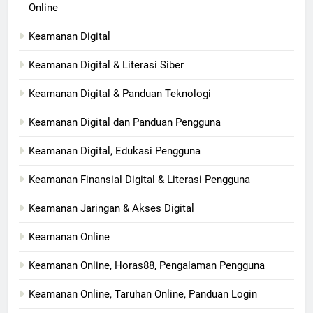
Online
Keamanan Digital
Keamanan Digital & Literasi Siber
Keamanan Digital & Panduan Teknologi
Keamanan Digital dan Panduan Pengguna
Keamanan Digital, Edukasi Pengguna
Keamanan Finansial Digital & Literasi Pengguna
Keamanan Jaringan & Akses Digital
Keamanan Online
Keamanan Online, Horas88, Pengalaman Pengguna
Keamanan Online, Taruhan Online, Panduan Login