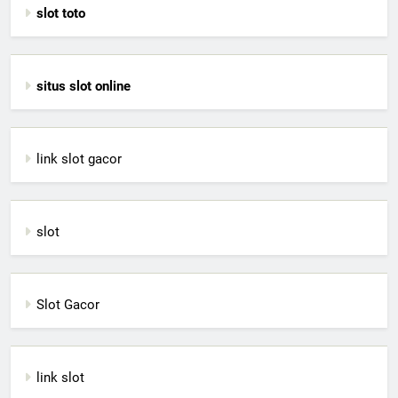
slot toto
situs slot online
link slot gacor
slot
Slot Gacor
link slot