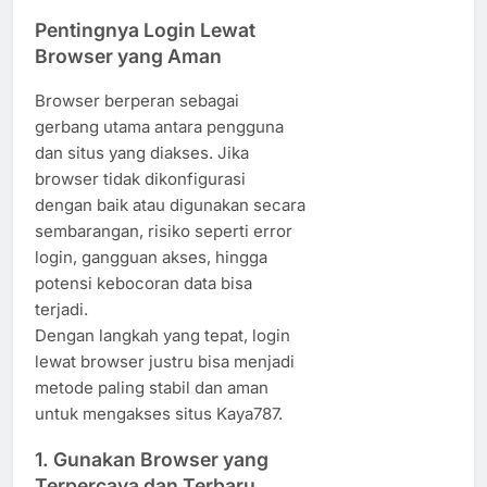
Pentingnya Login Lewat
Browser yang Aman
Browser berperan sebagai
gerbang utama antara pengguna
dan situs yang diakses. Jika
browser tidak dikonfigurasi
dengan baik atau digunakan secara
sembarangan, risiko seperti error
login, gangguan akses, hingga
potensi kebocoran data bisa
terjadi.
Dengan langkah yang tepat, login
lewat browser justru bisa menjadi
metode paling stabil dan aman
untuk mengakses situs Kaya787.
1. Gunakan Browser yang
Terpercaya dan Terbaru