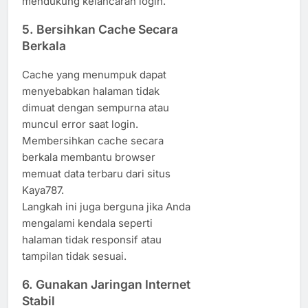
mendukung kelancaran login.
5. Bersihkan Cache Secara
Berkala
Cache yang menumpuk dapat
menyebabkan halaman tidak
dimuat dengan sempurna atau
muncul error saat login.
Membersihkan cache secara
berkala membantu browser
memuat data terbaru dari situs
Kaya787.
Langkah ini juga berguna jika Anda
mengalami kendala seperti
halaman tidak responsif atau
tampilan tidak sesuai.
6. Gunakan Jaringan Internet
Stabil