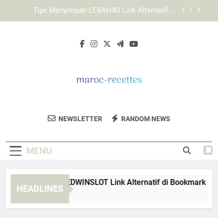
Skip
Cara Mengatasi Tampilan Kosong pada Halaman
to
KAYA787 Alternatif
content
Cara Menyimpan Halaman KAYA787 Alternatif
secara Aman di Browser
Tips Menyimpan EDWINSLOT Link Alternatif di
Bookmark Browser secara Aman dan Teratur
Tips Menyimpan LEBAH4D Link Alternatif di
Bookmark Browser secara Aman dan Teratur
Cara Mengatasi Tampilan Kosong pada Halaman
KAYA787 Alternatif
Maroc Recettes
Temukan Resep Tradisional Maroko Yang
Cara Menyimpan Halaman KAYA787 Alternatif
NEWSLETTER
RANDOM NEWS
secara Aman di Browser
Lezat Di Maroc Recettes.
MENU
ps Menyimpan EDWINSLOT Link Alternatif di Bookmark Browse
HEADLINES
Weeks Ago