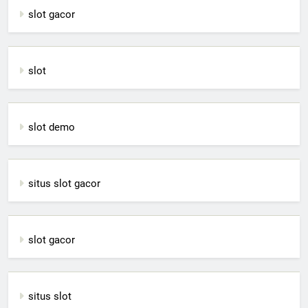
slot gacor
slot
slot demo
situs slot gacor
slot gacor
situs slot