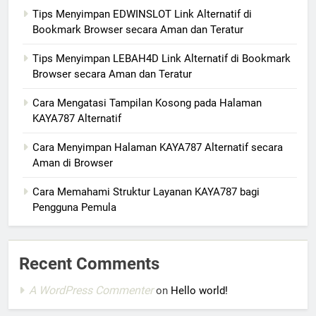
Tips Menyimpan EDWINSLOT Link Alternatif di
Bookmark Browser secara Aman dan Teratur
Tips Menyimpan LEBAH4D Link Alternatif di Bookmark
Browser secara Aman dan Teratur
Cara Mengatasi Tampilan Kosong pada Halaman
KAYA787 Alternatif
Cara Menyimpan Halaman KAYA787 Alternatif secara
Aman di Browser
Cara Memahami Struktur Layanan KAYA787 bagi
Pengguna Pemula
Recent Comments
A WordPress Commenter
on
Hello world!