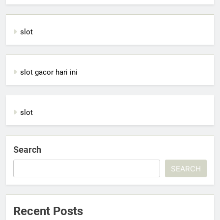
slot
slot gacor hari ini
slot
Search
SEARCH
Recent Posts