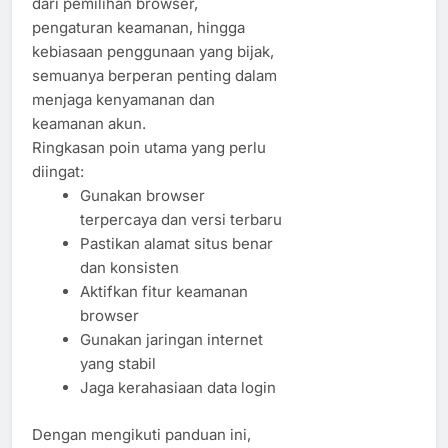
dari pemilihan browser,
pengaturan keamanan, hingga
kebiasaan penggunaan yang bijak,
semuanya berperan penting dalam
menjaga kenyamanan dan
keamanan akun.
Ringkasan poin utama yang perlu
diingat:
Gunakan browser
terpercaya dan versi terbaru
Pastikan alamat situs benar
dan konsisten
Aktifkan fitur keamanan
browser
Gunakan jaringan internet
yang stabil
Jaga kerahasiaan data login
Dengan mengikuti panduan ini,