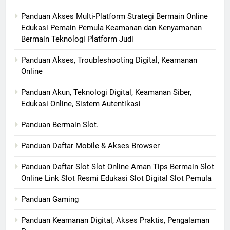
Panduan Akses Multi-Platform Strategi Bermain Online
Edukasi Pemain Pemula Keamanan dan Kenyamanan
Bermain Teknologi Platform Judi
Panduan Akses, Troubleshooting Digital, Keamanan
Online
Panduan Akun, Teknologi Digital, Keamanan Siber,
Edukasi Online, Sistem Autentikasi
Panduan Bermain Slot.
Panduan Daftar Mobile & Akses Browser
Panduan Daftar Slot Slot Online Aman Tips Bermain Slot
Online Link Slot Resmi Edukasi Slot Digital Slot Pemula
Panduan Gaming
Panduan Keamanan Digital, Akses Praktis, Pengalaman