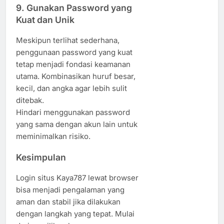
9. Gunakan Password yang
Kuat dan Unik
Meskipun terlihat sederhana,
penggunaan password yang kuat
tetap menjadi fondasi keamanan
utama. Kombinasikan huruf besar,
kecil, dan angka agar lebih sulit
ditebak.
Hindari menggunakan password
yang sama dengan akun lain untuk
meminimalkan risiko.
Kesimpulan
Login situs Kaya787 lewat browser
bisa menjadi pengalaman yang
aman dan stabil jika dilakukan
dengan langkah yang tepat. Mulai