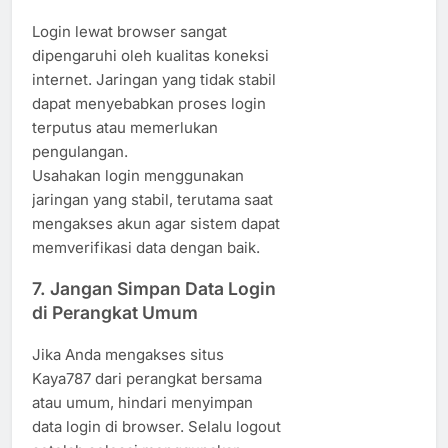
Login lewat browser sangat
dipengaruhi oleh kualitas koneksi
internet. Jaringan yang tidak stabil
dapat menyebabkan proses login
terputus atau memerlukan
pengulangan.
Usahakan login menggunakan
jaringan yang stabil, terutama saat
mengakses akun agar sistem dapat
memverifikasi data dengan baik.
7. Jangan Simpan Data Login
di Perangkat Umum
Jika Anda mengakses situs
Kaya787 dari perangkat bersama
atau umum, hindari menyimpan
data login di browser. Selalu logout