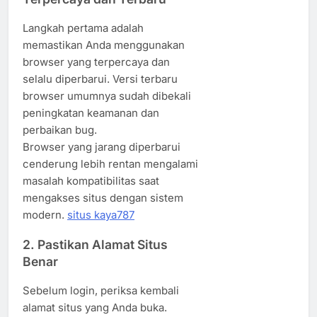
Langkah pertama adalah
memastikan Anda menggunakan
browser yang terpercaya dan
selalu diperbarui. Versi terbaru
browser umumnya sudah dibekali
peningkatan keamanan dan
perbaikan bug.
Browser yang jarang diperbarui
cenderung lebih rentan mengalami
masalah kompatibilitas saat
mengakses situs dengan sistem
modern.
situs kaya787
2. Pastikan Alamat Situs
Benar
Sebelum login, periksa kembali
alamat situs yang Anda buka.