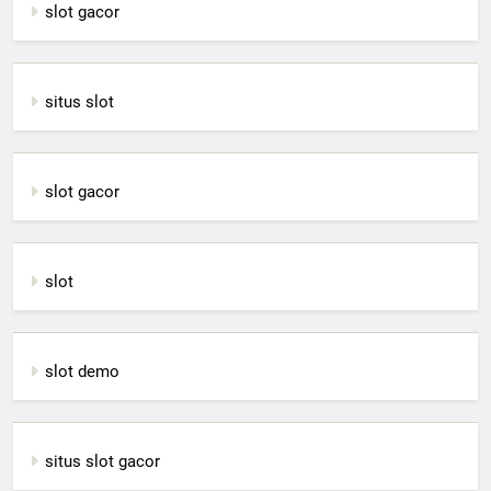
slot gacor
situs slot
slot gacor
slot
slot demo
situs slot gacor