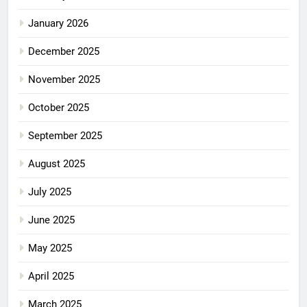
January 2026
December 2025
November 2025
October 2025
September 2025
August 2025
July 2025
June 2025
May 2025
April 2025
March 2025