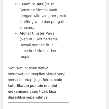
Jammin’ Jars
(Push
Gaming): Simbol buah
dengan wild yang bergerak
(shifting wild) dan pengali
dinamis.
Aloha! Cluster Pays
(NetEnt): Slot bertema
Hawaii dengan fitur
substitusi simbol dan
respin.
Slot-slot ini tidak hanya
menawarkan tampilan visual yang
menarik, tetapi juga
fokus pada
keterlibatan pemain melalui
mekanisme yang tidak bisa
diprediksi sepenuhnya
.