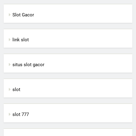
Slot Gacor
link slot
situs slot gacor
slot
slot 777