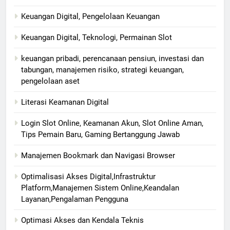
Keuangan Digital, Pengelolaan Keuangan
Keuangan Digital, Teknologi, Permainan Slot
keuangan pribadi, perencanaan pensiun, investasi dan
tabungan, manajemen risiko, strategi keuangan,
pengelolaan aset
Literasi Keamanan Digital
Login Slot Online, Keamanan Akun, Slot Online Aman,
Tips Pemain Baru, Gaming Bertanggung Jawab
Manajemen Bookmark dan Navigasi Browser
Optimalisasi Akses Digital,Infrastruktur
Platform,Manajemen Sistem Online,Keandalan
Layanan,Pengalaman Pengguna
Optimasi Akses dan Kendala Teknis