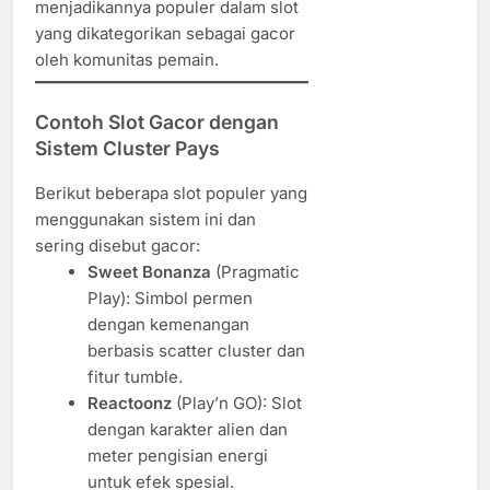
menjadikannya populer dalam slot
yang dikategorikan sebagai gacor
oleh komunitas pemain.
Contoh Slot Gacor dengan
Sistem Cluster Pays
Berikut beberapa slot populer yang
menggunakan sistem ini dan
sering disebut gacor:
Sweet Bonanza
(Pragmatic
Play): Simbol permen
dengan kemenangan
berbasis scatter cluster dan
fitur tumble.
Reactoonz
(Play’n GO): Slot
dengan karakter alien dan
meter pengisian energi
untuk efek spesial.