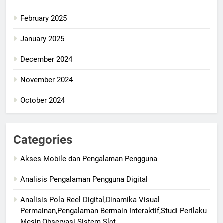
February 2025
January 2025
December 2024
November 2024
October 2024
Categories
Akses Mobile dan Pengalaman Pengguna
Analisis Pengalaman Pengguna Digital
Analisis Pola Reel Digital,Dinamika Visual
Permainan,Pengalaman Bermain Interaktif,Studi Perilaku
Mesin,Observasi Sistem Slot