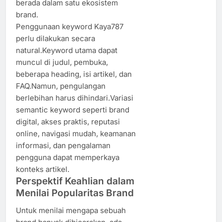
berada dalam satu ekosistem
brand.
Penggunaan keyword Kaya787
perlu dilakukan secara
natural.Keyword utama dapat
muncul di judul, pembuka,
beberapa heading, isi artikel, dan
FAQ.Namun, pengulangan
berlebihan harus dihindari.Variasi
semantic keyword seperti brand
digital, akses praktis, reputasi
online, navigasi mudah, keamanan
informasi, dan pengalaman
pengguna dapat memperkaya
konteks artikel.
Perspektif Keahlian dalam
Menilai Popularitas Brand
Untuk menilai mengapa sebuah