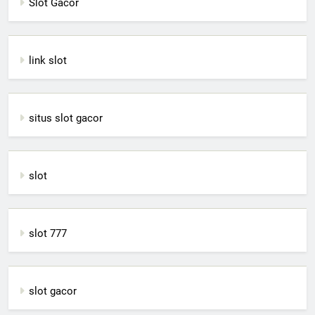
Slot Gacor
link slot
situs slot gacor
slot
slot 777
slot gacor