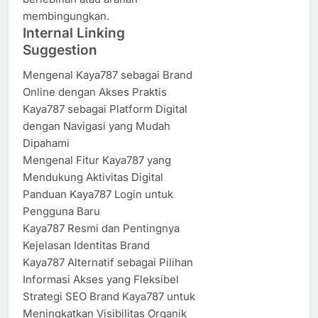
membingungkan.
Internal Linking
Suggestion
Mengenal Kaya787 sebagai Brand
Online dengan Akses Praktis
Kaya787 sebagai Platform Digital
dengan Navigasi yang Mudah
Dipahami
Mengenal Fitur Kaya787 yang
Mendukung Aktivitas Digital
Panduan Kaya787 Login untuk
Pengguna Baru
Kaya787 Resmi dan Pentingnya
Kejelasan Identitas Brand
Kaya787 Alternatif sebagai Pilihan
Informasi Akses yang Fleksibel
Strategi SEO Brand Kaya787 untuk
Meningkatkan Visibilitas Organik