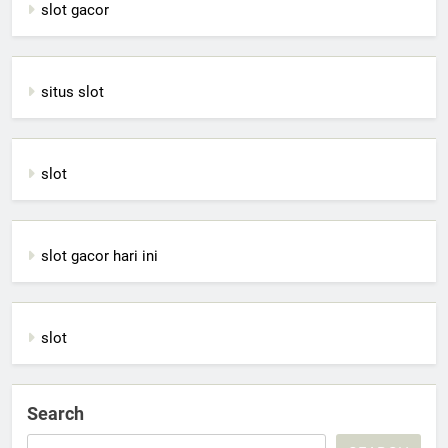
slot gacor
situs slot
slot
slot gacor hari ini
slot
Search