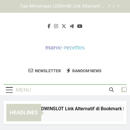
Skip
Cara Mengatasi Tampilan Kosong pada Halaman
to
KAYA787 Alternatif
content
Cara Menyimpan Halaman KAYA787 Alternatif
secara Aman di Browser
Tips Menyimpan EDWINSLOT Link Alternatif di
Bookmark Browser secara Aman dan Teratur
Tips Menyimpan LEBAH4D Link Alternatif di
Bookmark Browser secara Aman dan Teratur
Cara Mengatasi Tampilan Kosong pada Halaman
KAYA787 Alternatif
Maroc Recettes
Temukan Resep Tradisional Maroko Yang
Cara Menyimpan Halaman KAYA787 Alternatif
NEWSLETTER
RANDOM NEWS
secara Aman di Browser
Lezat Di Maroc Recettes.
MENU
ps Menyimpan EDWINSLOT Link Alternatif di Bookmark Browse
HEADLINES
eeks Ago