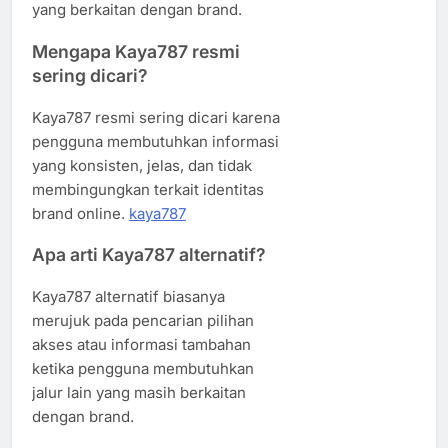
yang berkaitan dengan brand.
Mengapa Kaya787 resmi
sering dicari?
Kaya787 resmi sering dicari karena
pengguna membutuhkan informasi
yang konsisten, jelas, dan tidak
membingungkan terkait identitas
brand online.
kaya787
Apa arti Kaya787 alternatif?
Kaya787 alternatif biasanya
merujuk pada pencarian pilihan
akses atau informasi tambahan
ketika pengguna membutuhkan
jalur lain yang masih berkaitan
dengan brand.