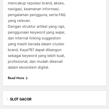
mencakup reputasi brand, akses,
navigasi, keamanan informasi,
pengalaman pengguna, serta FAQ
yang relevan.
Dengan struktur artikel yang rapi,
penggunaan keyword yang wajar,
dan internal linking suggestion
yang masih berada dalam cluster
brand, Kaya787 dapat dibangun
sebagai keyword yang lebih kuat,
profesional, dan mudah dikenali
dalam ekosistem digital.
Read More
SLOT GACOR