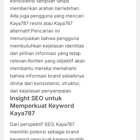
konsistensi tampilan tanpa
memberikan arahan berlebihan.
Ada juga pengguna yang mencari
Kaya787 resmi atau Kaya787
alternatif.Pencarian ini
menunjukkan bahwa pengguna
membutuhkan kejelasan identitas
dan pilihan informasi yang tetap
relevan.Konten yang objektif akan
membantu mereka memahami
bahwa informasi brand sebaiknya
dinilai dari konsistensi, struktur,
dan kejelasan penyampaian.
Insight SEO untuk
Memperkuat Keyword
Kaya787
Dari perspektif SEO, Kaya787
memiliki potensi sebagai brand
keyword yang kuat karena mudah