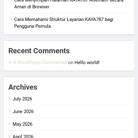
Cara Menyimpan Halaman KAYA787 Alternatif secara
Aman di Browser
Cara Memahami Struktur Layanan KAYA787 bagi
Pengguna Pemula
Recent Comments
A WordPress Commenter
on
Hello world!
Archives
July 2026
June 2026
May 2026
April 2026