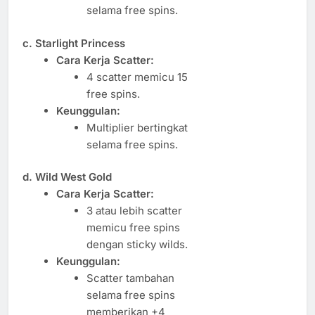
selama free spins.
c. Starlight Princess
Cara Kerja Scatter:
4 scatter memicu 15
free spins.
Keunggulan:
Multiplier bertingkat
selama free spins.
d. Wild West Gold
Cara Kerja Scatter:
3 atau lebih scatter
memicu free spins
dengan sticky wilds.
Keunggulan:
Scatter tambahan
selama free spins
memberikan +4