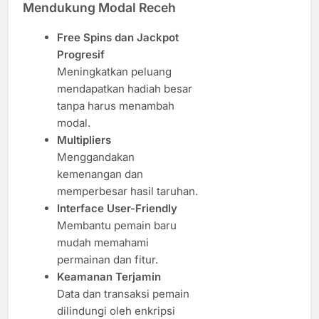
Mendukung Modal Receh
Free Spins dan Jackpot
Progresif
Meningkatkan peluang
mendapatkan hadiah besar
tanpa harus menambah
modal.
Multipliers
Menggandakan
kemenangan dan
memperbesar hasil taruhan.
Interface User-Friendly
Membantu pemain baru
mudah memahami
permainan dan fitur.
Keamanan Terjamin
Data dan transaksi pemain
dilindungi oleh enkripsi