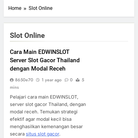
Home
Slot Online
Slot Online
Cara Main EDWINSLOT
Server Slot Gacor Thailand
dengan Modal Receh
8650e70
1 year ago
0
5
mins
Pelajari cara main EDWINSLOT,
server slot gacor Thailand, dengan
modal receh. Temukan strategi
efektif agar modal kecil bisa
menghasilkan kemenangan besar
secara
situs slot gacor
.