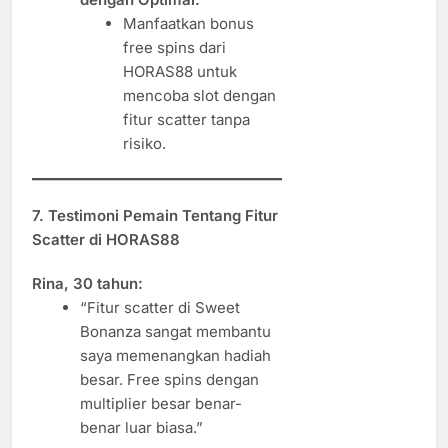
Manfaatkan bonus
free spins dari
HORAS88 untuk
mencoba slot dengan
fitur scatter tanpa
risiko.
7. Testimoni Pemain Tentang Fitur
Scatter di HORAS88
Rina, 30 tahun:
“Fitur scatter di Sweet
Bonanza sangat membantu
saya memenangkan hadiah
besar. Free spins dengan
multiplier besar benar-
benar luar biasa.”