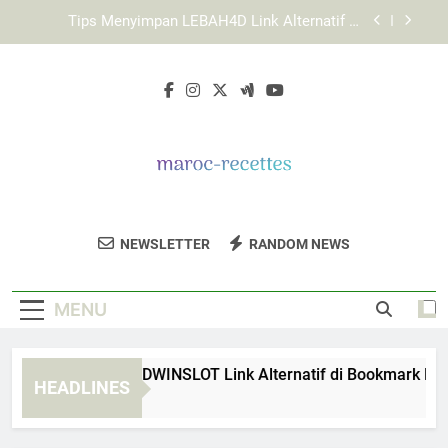
Skip
Cara Mengatasi Tampilan Kosong pada Halaman
to
KAYA787 Alternatif
content
Cara Menyimpan Halaman KAYA787 Alternatif
secara Aman di Browser
Tips Menyimpan EDWINSLOT Link Alternatif di
Bookmark Browser secara Aman dan Teratur
Tips Menyimpan LEBAH4D Link Alternatif di
Bookmark Browser secara Aman dan Teratur
Cara Mengatasi Tampilan Kosong pada Halaman
KAYA787 Alternatif
Maroc Recettes
Temukan Resep Tradisional Maroko Yang
Cara Menyimpan Halaman KAYA787 Alternatif
NEWSLETTER
RANDOM NEWS
secara Aman di Browser
Lezat Di Maroc Recettes.
MENU
ps Menyimpan EDWINSLOT Link Alternatif di Bookmark Browse
HEADLINES
eeks Ago