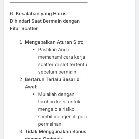
6. Kesalahan yang Harus
Dihindari Saat Bermain dengan
Fitur Scatter
Mengabaikan Aturan Slot:
Pastikan Anda
memahami cara kerja
scatter di slot tertentu
sebelum bermain.
Bertaruh Terlalu Besar di
Awal:
Mulailah dengan
taruhan kecil untuk
mengelola risiko
sambil mengenali pola
permainan.
Tidak Menggunakan Bonus
dengan Optimal: