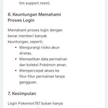
tim support resmi.
6. Keuntungan Memahami
Proses Login
Memahami proses login dengan
benar memberi banyak
keuntungan, seperti:
Mengurangi risiko akun
diretas.
Memastikan data permainan
dan koleksi Pokémon aman.
Mempercepat akses ke
fitur-fitur permainan tanpa
gangguan.
7. Kesimpulan
Login Pokemon787 bukan hanya