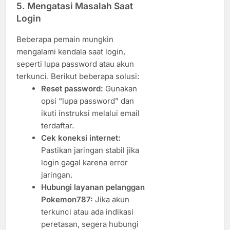
5. Mengatasi Masalah Saat
Login
Beberapa pemain mungkin
mengalami kendala saat login,
seperti lupa password atau akun
terkunci. Berikut beberapa solusi:
Reset password:
Gunakan
opsi “lupa password” dan
ikuti instruksi melalui email
terdaftar.
Cek koneksi internet:
Pastikan jaringan stabil jika
login gagal karena error
jaringan.
Hubungi layanan pelanggan
Pokemon787:
Jika akun
terkunci atau ada indikasi
peretasan, segera hubungi