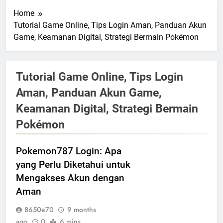
Home
Tutorial Game Online, Tips Login Aman, Panduan Akun
Game, Keamanan Digital, Strategi Bermain Pokémon
Tutorial Game Online, Tips Login
Aman, Panduan Akun Game,
Keamanan Digital, Strategi Bermain
Pokémon
Pokemon787 Login: Apa
yang Perlu Diketahui untuk
Mengakses Akun dengan
Aman
8650e70
9 months
ago
0
6 mins