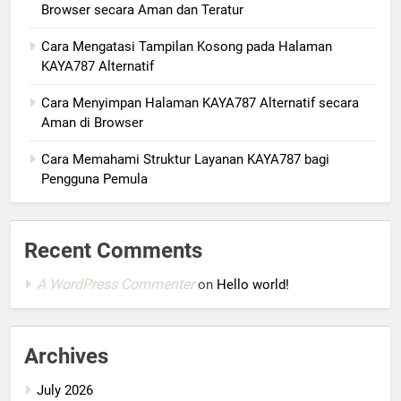
Browser secara Aman dan Teratur
Cara Mengatasi Tampilan Kosong pada Halaman
KAYA787 Alternatif
Cara Menyimpan Halaman KAYA787 Alternatif secara
Aman di Browser
Cara Memahami Struktur Layanan KAYA787 bagi
Pengguna Pemula
Recent Comments
A WordPress Commenter
on
Hello world!
Archives
July 2026