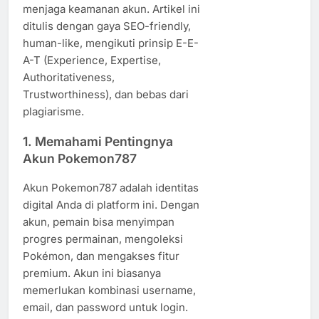
menjaga keamanan akun. Artikel ini
ditulis dengan gaya SEO-friendly,
human-like, mengikuti prinsip E-E-
A-T (Experience, Expertise,
Authoritativeness,
Trustworthiness), dan bebas dari
plagiarisme.
1. Memahami Pentingnya
Akun Pokemon787
Akun Pokemon787 adalah identitas
digital Anda di platform ini. Dengan
akun, pemain bisa menyimpan
progres permainan, mengoleksi
Pokémon, dan mengakses fitur
premium. Akun ini biasanya
memerlukan kombinasi username,
email, dan password untuk login.