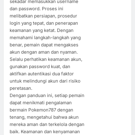
sekadar memasukkan username
dan password. Proses ini
melibatkan persiapan, prosedur
login yang tepat, dan penerapan
keamanan yang ketat. Dengan
memahami langkah-langkah yang
benar, pemain dapat mengakses
akun dengan aman dan nyaman.
Selalu perhatikan keamanan akun,
gunakan password kuat, dan
aktifkan autentikasi dua faktor
untuk melindungi akun dari risiko
peretasan.
Dengan panduan ini, setiap pemain
dapat menikmati pengalaman
bermain Pokemon787 dengan
tenang, mengetahui bahwa akun
mereka aman dan terkelola dengan
baik. Keamanan dan kenyamanan