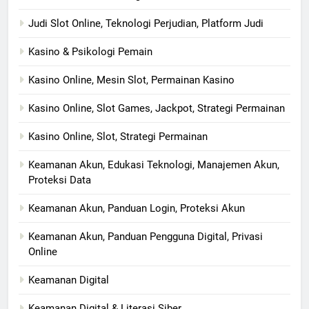
Judi Slot Online, Teknologi Perjudian, Platform Judi
Kasino & Psikologi Pemain
Kasino Online, Mesin Slot, Permainan Kasino
Kasino Online, Slot Games, Jackpot, Strategi Permainan
Kasino Online, Slot, Strategi Permainan
Keamanan Akun, Edukasi Teknologi, Manajemen Akun,
Proteksi Data
Keamanan Akun, Panduan Login, Proteksi Akun
Keamanan Akun, Panduan Pengguna Digital, Privasi
Online
Keamanan Digital
Keamanan Digital & Literasi Siber