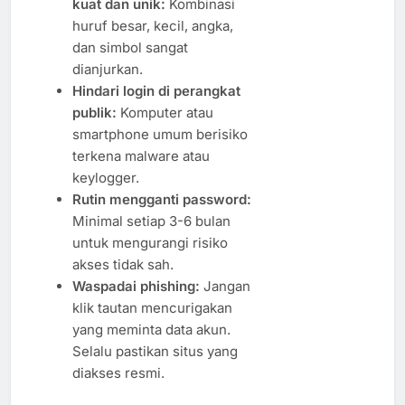
kuat dan unik:
Kombinasi
huruf besar, kecil, angka,
dan simbol sangat
dianjurkan.
Hindari login di perangkat
publik:
Komputer atau
smartphone umum berisiko
terkena malware atau
keylogger.
Rutin mengganti password:
Minimal setiap 3-6 bulan
untuk mengurangi risiko
akses tidak sah.
Waspadai phishing:
Jangan
klik tautan mencurigakan
yang meminta data akun.
Selalu pastikan situs yang
diakses resmi.