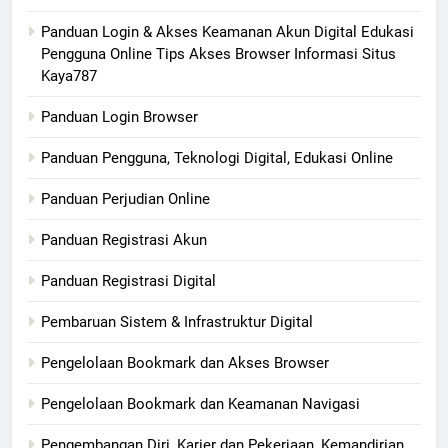
Panduan Login & Akses Keamanan Akun Digital Edukasi
Pengguna Online Tips Akses Browser Informasi Situs
Kaya787
Panduan Login Browser
Panduan Pengguna, Teknologi Digital, Edukasi Online
Panduan Perjudian Online
Panduan Registrasi Akun
Panduan Registrasi Digital
Pembaruan Sistem & Infrastruktur Digital
Pengelolaan Bookmark dan Akses Browser
Pengelolaan Bookmark dan Keamanan Navigasi
Pengembangan Diri, Karier dan Pekerjaan, Kemandirian,