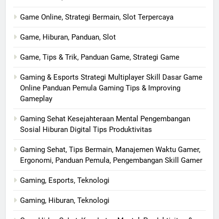
Game Online, Strategi Bermain, Slot Terpercaya
Game, Hiburan, Panduan, Slot
Game, Tips & Trik, Panduan Game, Strategi Game
Gaming & Esports Strategi Multiplayer Skill Dasar Game
Online Panduan Pemula Gaming Tips & Improving
Gameplay
Gaming Sehat Kesejahteraan Mental Pengembangan
Sosial Hiburan Digital Tips Produktivitas
Gaming Sehat, Tips Bermain, Manajemen Waktu Gamer,
Ergonomi, Panduan Pemula, Pengembangan Skill Gamer
Gaming, Esports, Teknologi
Gaming, Hiburan, Teknologi