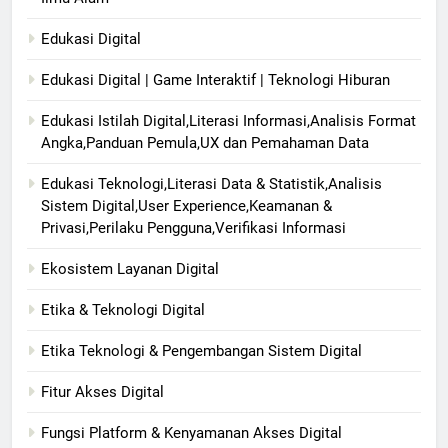
Edukasi Digital
Edukasi Digital | Game Interaktif | Teknologi Hiburan
Edukasi Istilah Digital,Literasi Informasi,Analisis Format
Angka,Panduan Pemula,UX dan Pemahaman Data
Edukasi Teknologi,Literasi Data & Statistik,Analisis
Sistem Digital,User Experience,Keamanan &
Privasi,Perilaku Pengguna,Verifikasi Informasi
Ekosistem Layanan Digital
Etika & Teknologi Digital
Etika Teknologi & Pengembangan Sistem Digital
Fitur Akses Digital
Fungsi Platform & Kenyamanan Akses Digital