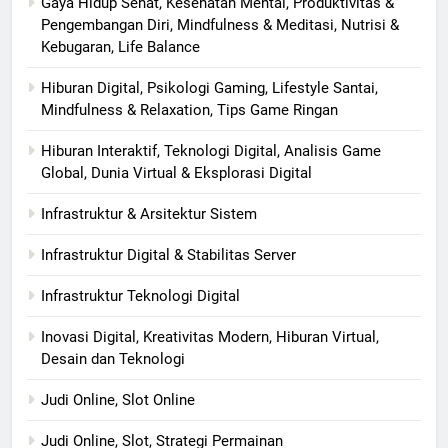
Gaya Hidup Sehat, Kesehatan Mental, Produktivitas &
Pengembangan Diri, Mindfulness & Meditasi, Nutrisi &
Kebugaran, Life Balance
Hiburan Digital, Psikologi Gaming, Lifestyle Santai,
Mindfulness & Relaxation, Tips Game Ringan
Hiburan Interaktif, Teknologi Digital, Analisis Game
Global, Dunia Virtual & Eksplorasi Digital
Infrastruktur & Arsitektur Sistem
Infrastruktur Digital & Stabilitas Server
Infrastruktur Teknologi Digital
Inovasi Digital, Kreativitas Modern, Hiburan Virtual,
Desain dan Teknologi
Judi Online, Slot Online
Judi Online, Slot, Strategi Permainan