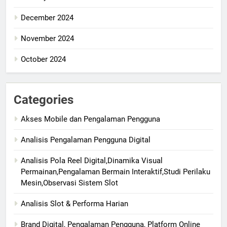
December 2024
November 2024
October 2024
Categories
Akses Mobile dan Pengalaman Pengguna
Analisis Pengalaman Pengguna Digital
Analisis Pola Reel Digital,Dinamika Visual
Permainan,Pengalaman Bermain Interaktif,Studi Perilaku
Mesin,Observasi Sistem Slot
Analisis Slot & Performa Harian
Brand Digital, Pengalaman Pengguna, Platform Online