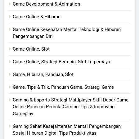
Game Development & Animation
Game Online & Hiburan
Game Online Kesehatan Mental Teknologi & Hiburan
Pengembangan Diri
Game Online, Slot
Game Online, Strategi Bermain, Slot Terpercaya
Game, Hiburan, Panduan, Slot
Game, Tips & Trik, Panduan Game, Strategi Game
Gaming & Esports Strategi Multiplayer Skill Dasar Game
Online Panduan Pemula Gaming Tips & Improving
Gameplay
Gaming Sehat Kesejahteraan Mental Pengembangan
Sosial Hiburan Digital Tips Produktivitas