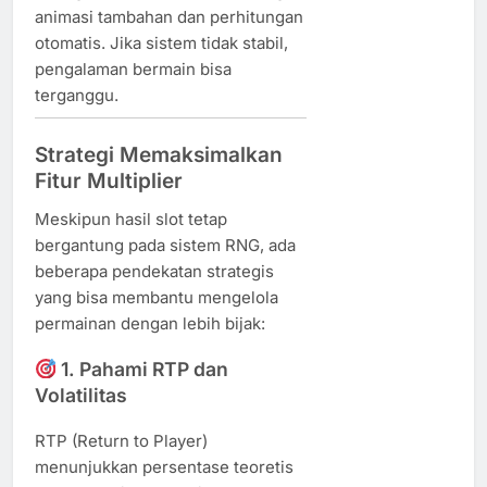
animasi tambahan dan perhitungan
otomatis. Jika sistem tidak stabil,
pengalaman bermain bisa
terganggu.
Strategi Memaksimalkan
Fitur Multiplier
Meskipun hasil slot tetap
bergantung pada sistem RNG, ada
beberapa pendekatan strategis
yang bisa membantu mengelola
permainan dengan lebih bijak:
1. Pahami RTP dan
Volatilitas
RTP (Return to Player)
menunjukkan persentase teoretis