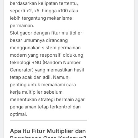
berdasarkan kelipatan tertentu,
seperti x2, x5, hingga x100 atau
lebih tergantung mekanisme
permainan.
Slot gacor dengan fitur multiplier
besar umumnya dirancang
menggunakan sistem permainan
modern yang responsif, didukung
teknologi RNG (Random Number
Generator) yang memastikan hasil
tetap acak dan adil. Namun,
penting untuk memahami cara
kerja multiplier sebelum
menentukan strategi bermain agar
pengalaman tetap terkontrol dan
optimal.
Apa Itu Fitur Multiplier dan