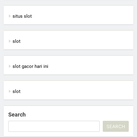
situs slot
slot
slot gacor hari ini
slot
Search
SEARCH