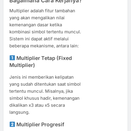
Bagaimana Cara Kerjanya?
Multiplier adalah fitur tambahan
yang akan mengalikan nilai
kemenangan dasar ketika
kombinasi simbol tertentu muncul.
Sistem ini dapat aktif melalui
beberapa mekanisme, antara lain:
Multiplier Tetap (Fixed
Multiplier)
Jenis ini memberikan kelipatan
yang sudah ditentukan saat simbol
tertentu muncul. Misalnya, jika
simbol khusus hadir, kemenangan
dikalikan x3 atau x5 secara
langsung.
Multiplier Progresif