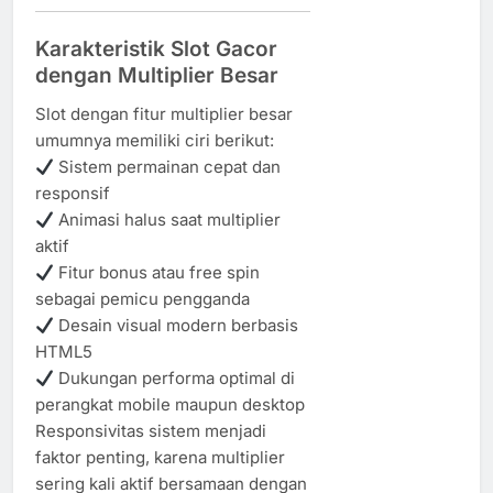
Karakteristik Slot Gacor
dengan Multiplier Besar
Slot dengan fitur multiplier besar
umumnya memiliki ciri berikut:
Sistem permainan cepat dan
responsif
Animasi halus saat multiplier
aktif
Fitur bonus atau free spin
sebagai pemicu pengganda
Desain visual modern berbasis
HTML5
Dukungan performa optimal di
perangkat mobile maupun desktop
Responsivitas sistem menjadi
faktor penting, karena multiplier
sering kali aktif bersamaan dengan