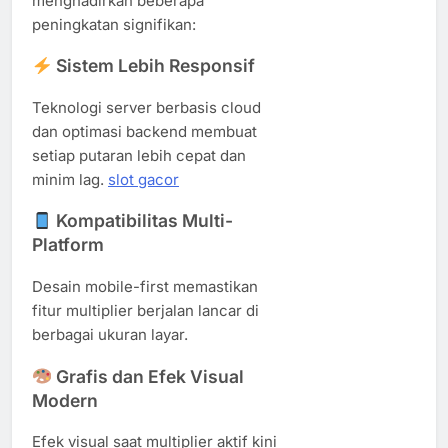
menghadirkan beberapa
peningkatan signifikan:
Sistem Lebih Responsif
Teknologi server berbasis cloud
dan optimasi backend membuat
setiap putaran lebih cepat dan
minim lag.
slot gacor
Kompatibilitas Multi-
Platform
Desain mobile-first memastikan
fitur multiplier berjalan lancar di
berbagai ukuran layar.
Grafis dan Efek Visual
Modern
Efek visual saat multiplier aktif kini