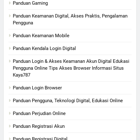
Panduan Gaming
Panduan Keamanan Digital, Akses Praktis, Pengalaman
Pengguna
Panduan Keamanan Mobile
Panduan Kendala Login Digital
Panduan Login & Akses Keamanan Akun Digital Edukasi
Pengguna Online Tips Akses Browser Informasi Situs
Kaya787
Panduan Login Browser
Panduan Pengguna, Teknologi Digital, Edukasi Online
Panduan Perjudian Online
Panduan Registrasi Akun
Panduan Registrasi Digital