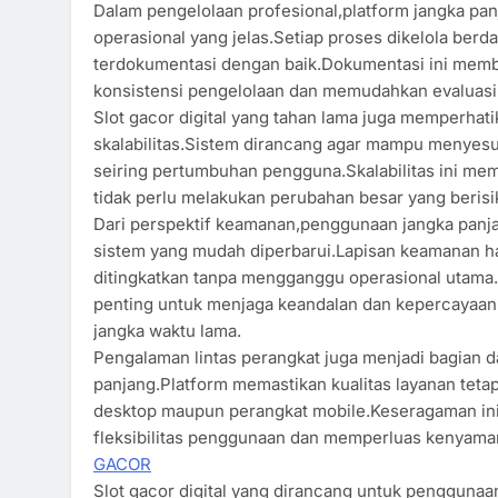
Dalam pengelolaan profesional,platform jangka pan
operasional yang jelas.Setiap proses dikelola ber
terdokumentasi dengan baik.Dokumentasi ini mem
konsistensi pengelolaan dan memudahkan evaluasi 
Slot gacor digital yang tahan lama juga memperhat
skalabilitas.Sistem dirancang agar mampu menyesu
seiring pertumbuhan pengguna.Skalabilitas ini mem
tidak perlu melakukan perubahan besar yang berisik
Dari perspektif keamanan,penggunaan jangka pan
sistem yang mudah diperbarui.Lapisan keamanan h
ditingkatkan tanpa mengganggu operasional utama
penting untuk menjaga keandalan dan kepercayaa
jangka waktu lama.
Pengalaman lintas perangkat juga menjadi bagian d
panjang.Platform memastikan kualitas layanan tetap
desktop maupun perangkat mobile.Keseragaman i
fleksibilitas penggunaan dan memperluas kenyam
GACOR
Slot gacor digital yang dirancang untuk penggunaa