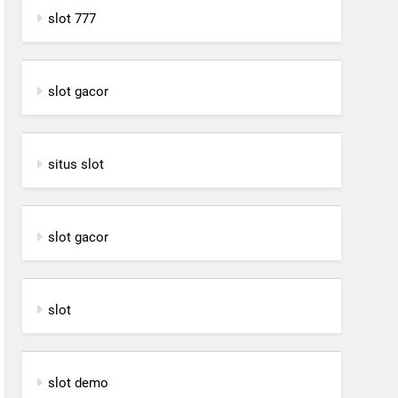
slot 777
slot gacor
situs slot
slot gacor
slot
slot demo