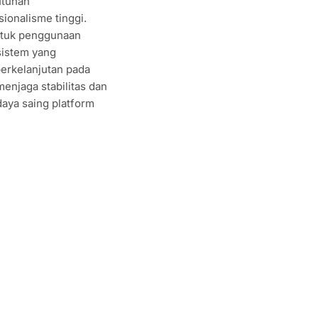
utuhan
ionalisme tinggi.
untuk penggunaan
sistem yang
berkelanjutan pada
enjaga stabilitas dan
daya saing platform