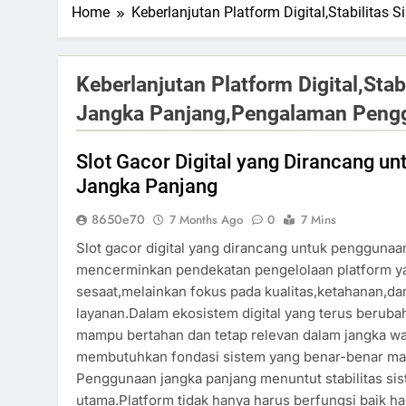
Home
Keberlanjutan Platform Digital,Stabilita
Keberlanjutan Platform Digital,Sta
Jangka Panjang,Pengalaman Pengg
Slot Gacor Digital yang Dirancang u
Jangka Panjang
8650e70
7 Months Ago
0
7 Mins
Slot gacor digital yang dirancang untuk penggunaa
mencerminkan pendekatan pengelolaan platform yan
sesaat,melainkan fokus pada kualitas,ketahanan,da
layanan.Dalam ekosistem digital yang terus beruba
mampu bertahan dan tetap relevan dalam jangka w
membutuhkan fondasi sistem yang benar-benar ma
Penggunaan jangka panjang menuntut stabilitas sis
utama.Platform tidak hanya harus berfungsi baik hari