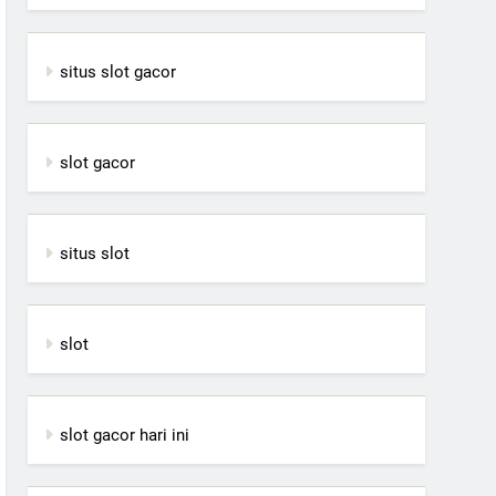
situs slot gacor
slot gacor
situs slot
slot
slot gacor hari ini