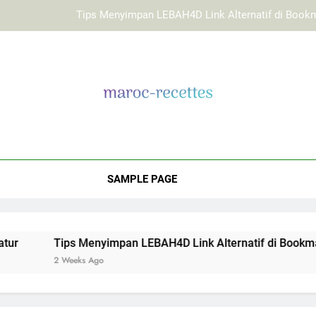
Tips Menyimpan LEBAH4D Link Alternatif di Book
Cara Mengatasi Tampilan Kos
Cara Menyimpan Halaman KAYA78
Tips Menyimpan EDWINSLOT Link Alternatif di Bookm
oc Recettes
Tips Menyimpan LEBAH4D Link Alternatif di Book
esep Tradisional Maroko Yang Lezat Di Maroc Recettes.
Cara Mengatasi Tampilan Kos
SAMPLE PAGE
Cara Menyimpan Halaman KAYA78
ips Menyimpan LEBAH4D Link Alternatif di Bookmark Browser
 Weeks Ago