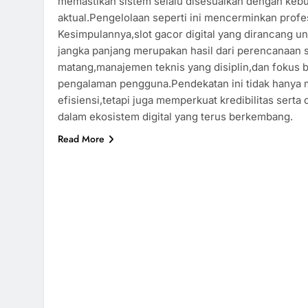
memastikan sistem selalu disesuaikan dengan keb
aktual.Pengelolaan seperti ini mencerminkan profes
Kesimpulannya,slot gacor digital yang dirancang 
jangka panjang merupakan hasil dari perencanaan 
matang,manajemen teknis yang disiplin,dan fokus 
pengalaman pengguna.Pendekatan ini tidak hanya m
efisiensi,tetapi juga memperkuat kredibilitas serta 
dalam ekosistem digital yang terus berkembang.
Read More