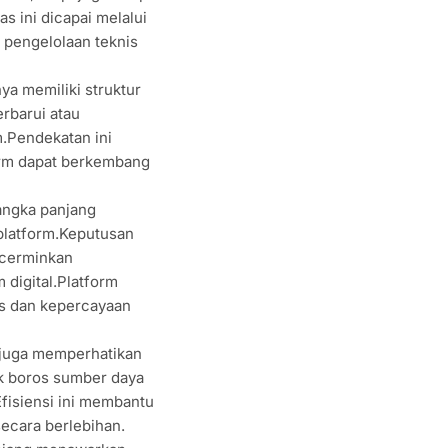
s ini dicapai melalui
 pengelolaan teknis
ya memiliki struktur
rbarui atau
.Pendekatan ini
rm dapat berkembang
angka panjang
platform.Keputusan
ncerminkan
digital.Platform
s dan kepercayaan
g juga memperhatikan
ak boros sumber daya
Efisiensi ini membantu
ecara berlebihan.