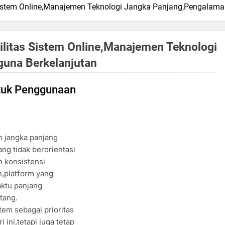
s Sistem Online,Manajemen Teknologi Jangka Panjang,Pengalam
bilitas Sistem Online,Manajemen Teknologi
una Berkelanjutan
ntuk Penggunaan
n jangka panjang
g tidak berorientasi
n konsistensi
h,platform yang
aktu panjang
tang.
tem sebagai prioritas
 ini,tetapi juga tetap