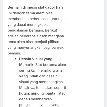
Bermain di mesin
slot gacor hari
ini
dengan
tema alam
bisa
memberikan beberapa keuntungan
yang dapat meningkatkan
pengalaman bermain. Berikut
adalah beberapa alasan mengapa
tema alam bisa menjadi pilihan
yang menyenangkan bagi banyak
pemain.
Desain Visual yang
Menarik
: Slot bertema alam
sering kali memiliki
grafis
yang indah
dan desain
visual yang menenangkan.
Misalnya, tema alam seperti
hutan
,
gunung
,
pantai
, atau
danau
memberikan
pengalaman visual yang