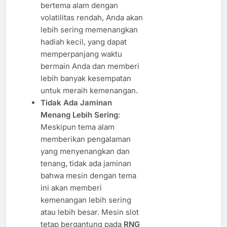
bertema alam dengan
volatilitas rendah, Anda akan
lebih sering memenangkan
hadiah kecil, yang dapat
memperpanjang waktu
bermain Anda dan memberi
lebih banyak kesempatan
untuk meraih kemenangan.
Tidak Ada Jaminan
Menang Lebih Sering
:
Meskipun tema alam
memberikan pengalaman
yang menyenangkan dan
tenang, tidak ada jaminan
bahwa mesin dengan tema
ini akan memberi
kemenangan lebih sering
atau lebih besar. Mesin slot
tetap bergantung pada
RNG