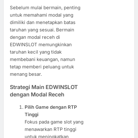
Sebelum mulai bermain, penting
untuk memahami modal yang
dimiliki dan menetapkan batas
taruhan yang sesuai. Bermain
dengan modal receh di
EDWINSLOT memungkinkan
taruhan kecil yang tidak
membebani keuangan, namun
tetap memberi peluang untuk
menang besar.
Strategi Main EDWINSLOT
dengan Modal Receh
Pilih Game dengan RTP
Tinggi
Fokus pada game slot yang
menawarkan RTP tinggi
untuk meningkatkan