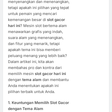
menyenangkan dan menenangkan,
tetapi apakah ini pilihan yang tepat
untuk pemain yang mencari
kemenangan besar di
slot gacor
hari ini
? Mesin slot bertema alam
menawarkan grafis yang indah,
suara alam yang menenangkan,
dan fitur yang menarik, tetapi
apakah tema ini bisa memberi
peluang menang yang lebih baik?
Dalam artikel ini, kita akan
membahas pro dan kontra dari
memilih mesin
slot gacor hari ini
dengan
tema alam
dan membantu
Anda menentukan apakah ini
pilihan terbaik untuk Anda.
1.
Keuntungan Memilih Slot Gacor
dengan Tema Alam