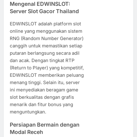
Mengenal EDWINSLOT:
Server Slot Gacor Thailand
EDWINSLOT adalah platform slot
online yang menggunakan sistem
RNG (Random Number Generator)
canggih untuk memastikan setiap
putaran berlangsung secara adil
dan acak. Dengan tingkat RTP
(Return to Player) yang kompetitif,
EDWINSLOT memberikan peluang
menang tinggi. Selain itu, server
ini menyediakan beragam game
slot berkualitas dengan grafis
menarik dan fitur bonus yang
menguntungkan.
Persiapan Bermain dengan
Modal Receh