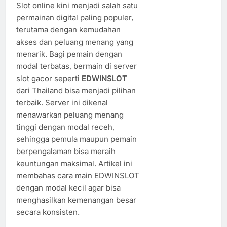
Slot online kini menjadi salah satu
permainan digital paling populer,
terutama dengan kemudahan
akses dan peluang menang yang
menarik. Bagi pemain dengan
modal terbatas, bermain di server
slot gacor seperti
EDWINSLOT
dari Thailand bisa menjadi pilihan
terbaik. Server ini dikenal
menawarkan peluang menang
tinggi dengan modal receh,
sehingga pemula maupun pemain
berpengalaman bisa meraih
keuntungan maksimal. Artikel ini
membahas cara main EDWINSLOT
dengan modal kecil agar bisa
menghasilkan kemenangan besar
secara konsisten.