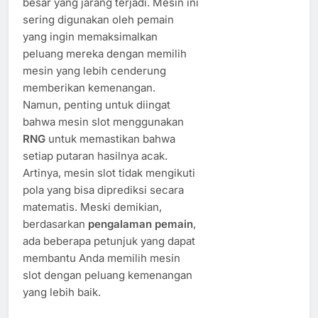
besar yang jarang terjadi. Mesin ini
sering digunakan oleh pemain
yang ingin memaksimalkan
peluang mereka dengan memilih
mesin yang lebih cenderung
memberikan kemenangan.
Namun, penting untuk diingat
bahwa mesin slot menggunakan
RNG
untuk memastikan bahwa
setiap putaran hasilnya acak.
Artinya, mesin slot tidak mengikuti
pola yang bisa diprediksi secara
matematis. Meski demikian,
berdasarkan
pengalaman pemain
,
ada beberapa petunjuk yang dapat
membantu Anda memilih mesin
slot dengan peluang kemenangan
yang lebih baik.