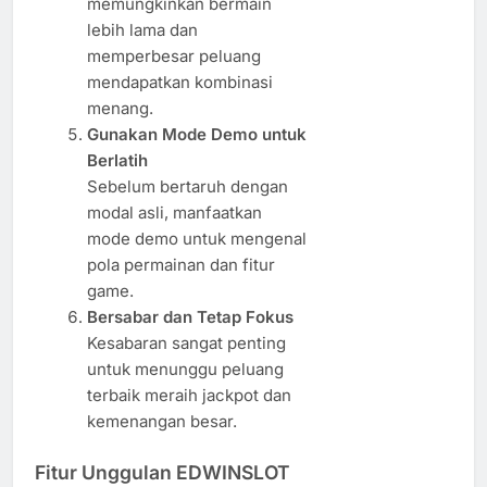
memungkinkan bermain
lebih lama dan
memperbesar peluang
mendapatkan kombinasi
menang.
Gunakan Mode Demo untuk
Berlatih
Sebelum bertaruh dengan
modal asli, manfaatkan
mode demo untuk mengenal
pola permainan dan fitur
game.
Bersabar dan Tetap Fokus
Kesabaran sangat penting
untuk menunggu peluang
terbaik meraih jackpot dan
kemenangan besar.
Fitur Unggulan EDWINSLOT