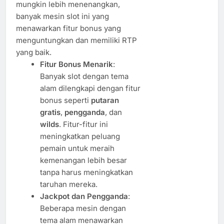
mungkin lebih menenangkan,
banyak mesin slot ini yang
menawarkan fitur bonus yang
menguntungkan dan memiliki RTP
yang baik.
Fitur Bonus Menarik
:
Banyak slot dengan tema
alam dilengkapi dengan fitur
bonus seperti
putaran
gratis
,
pengganda
, dan
wilds
. Fitur-fitur ini
meningkatkan peluang
pemain untuk meraih
kemenangan lebih besar
tanpa harus meningkatkan
taruhan mereka.
Jackpot dan Pengganda
:
Beberapa mesin dengan
tema alam menawarkan