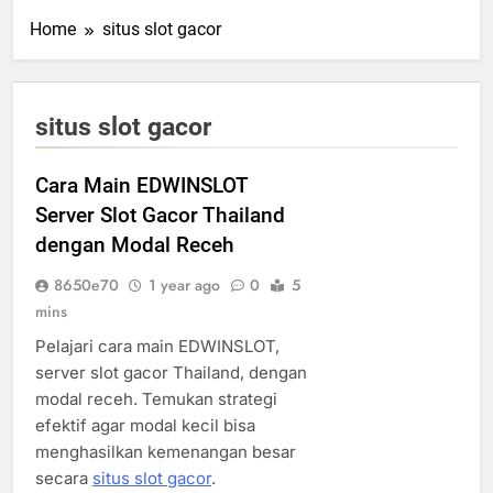
Home
situs slot gacor
situs slot gacor
Cara Main EDWINSLOT
Server Slot Gacor Thailand
dengan Modal Receh
8650e70
1 year ago
0
5
mins
Pelajari cara main EDWINSLOT,
server slot gacor Thailand, dengan
modal receh. Temukan strategi
efektif agar modal kecil bisa
menghasilkan kemenangan besar
secara
situs slot gacor
.