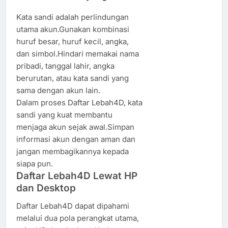
Kata sandi adalah perlindungan
utama akun.Gunakan kombinasi
huruf besar, huruf kecil, angka,
dan simbol.Hindari memakai nama
pribadi, tanggal lahir, angka
berurutan, atau kata sandi yang
sama dengan akun lain.
Dalam proses Daftar Lebah4D, kata
sandi yang kuat membantu
menjaga akun sejak awal.Simpan
informasi akun dengan aman dan
jangan membagikannya kepada
siapa pun.
Daftar Lebah4D Lewat HP
dan Desktop
Daftar Lebah4D dapat dipahami
melalui dua pola perangkat utama,