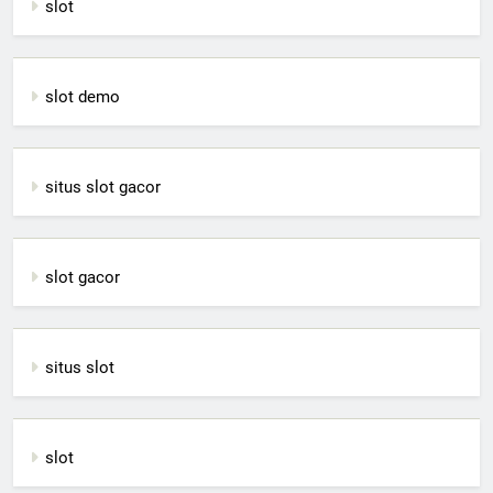
slot
slot demo
situs slot gacor
slot gacor
situs slot
slot