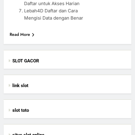
Daftar untuk Akses Harian
Lebah4D Daftar dan Cara
Mengisi Data dengan Benar
Read More
SLOT GACOR
link slot
slot toto