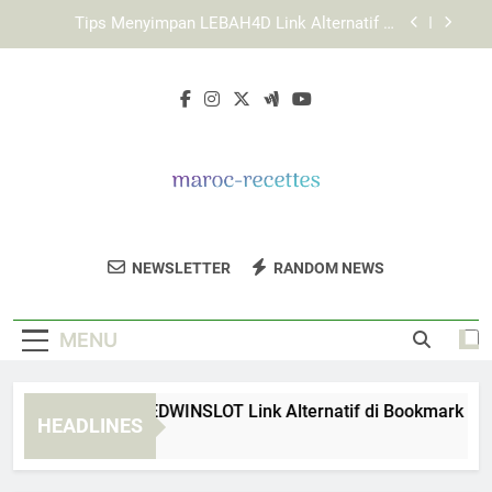
Skip
Cara Mengatasi Tampilan Kosong pada Halaman
to
KAYA787 Alternatif
content
Cara Menyimpan Halaman KAYA787 Alternatif
secara Aman di Browser
Tips Menyimpan EDWINSLOT Link Alternatif di
Bookmark Browser secara Aman dan Teratur
Tips Menyimpan LEBAH4D Link Alternatif di
Bookmark Browser secara Aman dan Teratur
Cara Mengatasi Tampilan Kosong pada Halaman
KAYA787 Alternatif
Maroc Recettes
Temukan Resep Tradisional Maroko Yang
Cara Menyimpan Halaman KAYA787 Alternatif
NEWSLETTER
RANDOM NEWS
secara Aman di Browser
Lezat Di Maroc Recettes.
MENU
ips Menyimpan EDWINSLOT Link Alternatif di Bookmark Brows
HEADLINES
 Weeks Ago