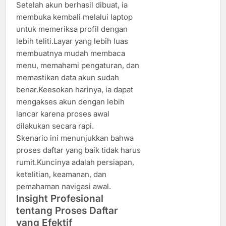
Setelah akun berhasil dibuat, ia
membuka kembali melalui laptop
untuk memeriksa profil dengan
lebih teliti.Layar yang lebih luas
membuatnya mudah membaca
menu, memahami pengaturan, dan
memastikan data akun sudah
benar.Keesokan harinya, ia dapat
mengakses akun dengan lebih
lancar karena proses awal
dilakukan secara rapi.
Skenario ini menunjukkan bahwa
proses daftar yang baik tidak harus
rumit.Kuncinya adalah persiapan,
ketelitian, keamanan, dan
pemahaman navigasi awal.
Insight Profesional
tentang Proses Daftar
yang Efektif