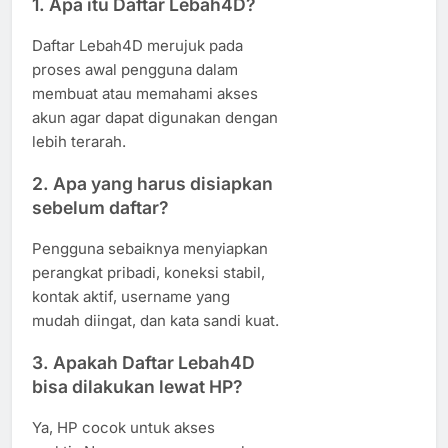
1. Apa itu Daftar Lebah4D?
Daftar Lebah4D merujuk pada
proses awal pengguna dalam
membuat atau memahami akses
akun agar dapat digunakan dengan
lebih terarah.
2. Apa yang harus disiapkan
sebelum daftar?
Pengguna sebaiknya menyiapkan
perangkat pribadi, koneksi stabil,
kontak aktif, username yang
mudah diingat, dan kata sandi kuat.
3. Apakah Daftar Lebah4D
bisa dilakukan lewat HP?
Ya, HP cocok untuk akses