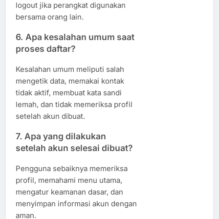
logout jika perangkat digunakan
bersama orang lain.
6. Apa kesalahan umum saat
proses daftar?
Kesalahan umum meliputi salah
mengetik data, memakai kontak
tidak aktif, membuat kata sandi
lemah, dan tidak memeriksa profil
setelah akun dibuat.
7. Apa yang dilakukan
setelah akun selesai dibuat?
Pengguna sebaiknya memeriksa
profil, memahami menu utama,
mengatur keamanan dasar, dan
menyimpan informasi akun dengan
aman.