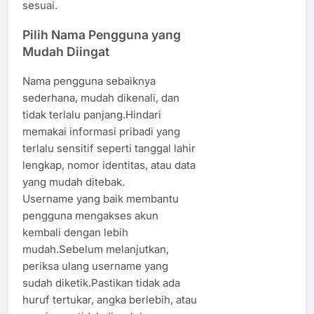
sesuai.
Pilih Nama Pengguna yang
Mudah Diingat
Nama pengguna sebaiknya
sederhana, mudah dikenali, dan
tidak terlalu panjang.Hindari
memakai informasi pribadi yang
terlalu sensitif seperti tanggal lahir
lengkap, nomor identitas, atau data
yang mudah ditebak.
Username yang baik membantu
pengguna mengakses akun
kembali dengan lebih
mudah.Sebelum melanjutkan,
periksa ulang username yang
sudah diketik.Pastikan tidak ada
huruf tertukar, angka berlebih, atau