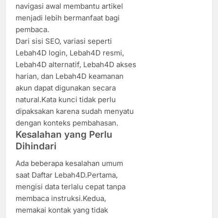
navigasi awal membantu artikel
menjadi lebih bermanfaat bagi
pembaca.
Dari sisi SEO, variasi seperti
Lebah4D login, Lebah4D resmi,
Lebah4D alternatif, Lebah4D akses
harian, dan Lebah4D keamanan
akun dapat digunakan secara
natural.Kata kunci tidak perlu
dipaksakan karena sudah menyatu
dengan konteks pembahasan.
Kesalahan yang Perlu
Dihindari
Ada beberapa kesalahan umum
saat Daftar Lebah4D.Pertama,
mengisi data terlalu cepat tanpa
membaca instruksi.Kedua,
memakai kontak yang tidak