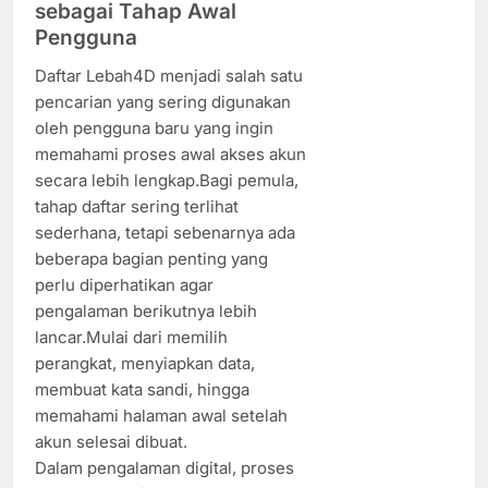
sebagai Tahap Awal
Pengguna
Daftar Lebah4D menjadi salah satu
pencarian yang sering digunakan
oleh pengguna baru yang ingin
memahami proses awal akses akun
secara lebih lengkap.Bagi pemula,
tahap daftar sering terlihat
sederhana, tetapi sebenarnya ada
beberapa bagian penting yang
perlu diperhatikan agar
pengalaman berikutnya lebih
lancar.Mulai dari memilih
perangkat, menyiapkan data,
membuat kata sandi, hingga
memahami halaman awal setelah
akun selesai dibuat.
Dalam pengalaman digital, proses