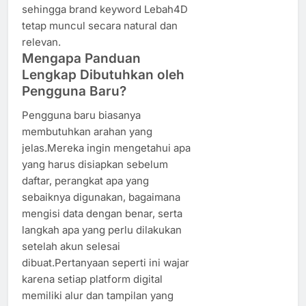
sehingga brand keyword Lebah4D
tetap muncul secara natural dan
relevan.
Mengapa Panduan
Lengkap Dibutuhkan oleh
Pengguna Baru?
Pengguna baru biasanya
membutuhkan arahan yang
jelas.Mereka ingin mengetahui apa
yang harus disiapkan sebelum
daftar, perangkat apa yang
sebaiknya digunakan, bagaimana
mengisi data dengan benar, serta
langkah apa yang perlu dilakukan
setelah akun selesai
dibuat.Pertanyaan seperti ini wajar
karena setiap platform digital
memiliki alur dan tampilan yang