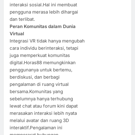
interaksi sosial.Hal ini membuat
pengguna merasa lebih dihargai
dan terlibat.
Peran Komunitas dalam Dunia
Virtual
Integrasi VR tidak hanya mengubah
cara individu berinteraksi, tetapi
juga memperkuat komunitas
digital.Horas88 memungkinkan
penggunanya untuk bertemu,
berdiskusi, dan berbagi
pengalaman di ruang virtual
bersama.Komunitas yang
sebelumnya hanya terhubung
lewat chat atau forum kini dapat
merasakan interaksi lebih nyata
melalui avatar dan ruang 3D
interaktif.Pengalaman ini
mempererat hubungan