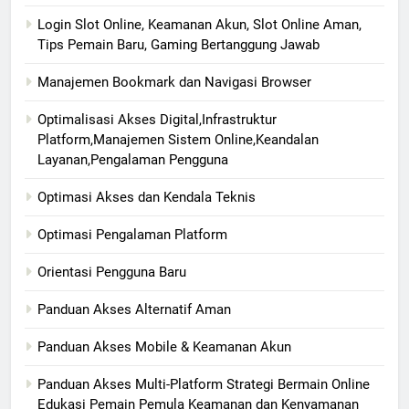
Login Slot Online, Keamanan Akun, Slot Online Aman,
Tips Pemain Baru, Gaming Bertanggung Jawab
Manajemen Bookmark dan Navigasi Browser
Optimalisasi Akses Digital,Infrastruktur
Platform,Manajemen Sistem Online,Keandalan
Layanan,Pengalaman Pengguna
Optimasi Akses dan Kendala Teknis
Optimasi Pengalaman Platform
Orientasi Pengguna Baru
Panduan Akses Alternatif Aman
Panduan Akses Mobile & Keamanan Akun
Panduan Akses Multi-Platform Strategi Bermain Online
Edukasi Pemain Pemula Keamanan dan Kenyamanan