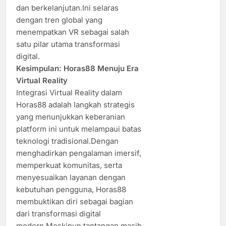
dan berkelanjutan.Ini selaras
dengan tren global yang
menempatkan VR sebagai salah
satu pilar utama transformasi
digital.
Kesimpulan: Horas88 Menuju Era
Virtual Reality
Integrasi Virtual Reality dalam
Horas88 adalah langkah strategis
yang menunjukkan keberanian
platform ini untuk melampaui batas
teknologi tradisional.Dengan
menghadirkan pengalaman imersif,
memperkuat komunitas, serta
menyesuaikan layanan dengan
kebutuhan pengguna, Horas88
membuktikan diri sebagai bagian
dari transformasi digital
modern.Meskipun tantangan masih