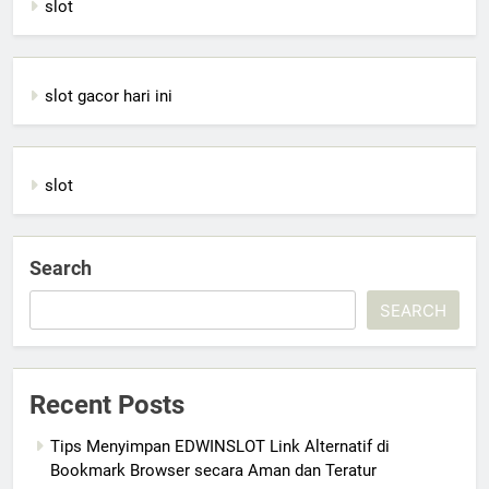
slot
slot gacor hari ini
slot
Search
SEARCH
Recent Posts
Tips Menyimpan EDWINSLOT Link Alternatif di
Bookmark Browser secara Aman dan Teratur