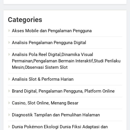
Categories
Akses Mobile dan Pengalaman Pengguna
Analisis Pengalaman Pengguna Digital
Analisis Pola Reel Digital,Dinamika Visual
Permainan,Pengalaman Bermain Interaktif,Studi Perilaku
Mesin,Observasi Sistem Slot
Analisis Slot & Performa Harian
Brand Digital, Pengalaman Pengguna, Platform Online
Casino, Slot Online, Menang Besar
Diagnostik Tampilan dan Pemulihan Halaman
Dunia Pokémon Ekologi Dunia Fiksi Adaptasi dan