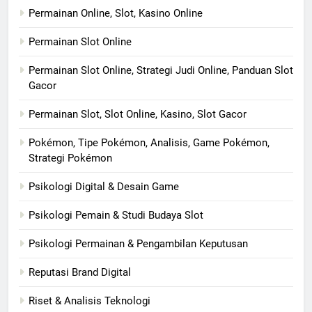
Permainan Online, Slot, Kasino Online
Permainan Slot Online
Permainan Slot Online, Strategi Judi Online, Panduan Slot
Gacor
Permainan Slot, Slot Online, Kasino, Slot Gacor
Pokémon, Tipe Pokémon, Analisis, Game Pokémon,
Strategi Pokémon
Psikologi Digital & Desain Game
Psikologi Pemain & Studi Budaya Slot
Psikologi Permainan & Pengambilan Keputusan
Reputasi Brand Digital
Riset & Analisis Teknologi