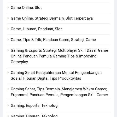
Game Online, Slot
Game Online, Strategi Bermain, Slot Terpercaya
Game, Hiburan, Panduan, Slot
Game, Tips & Trik, Panduan Game, Strategi Game
Gaming & Esports Strategi Multiplayer Skill Dasar Game
Online Panduan Pemula Gaming Tips & Improving
Gameplay
Gaming Sehat Kesejahteraan Mental Pengembangan
Sosial Hiburan Digital Tips Produktivitas
Gaming Sehat, Tips Bermain, Manajemen Waktu Gamer,
Ergonomi, Panduan Pemula, Pengembangan Skill Gamer
Gaming, Esports, Teknologi
Gaming, Hiburan, Teknologi