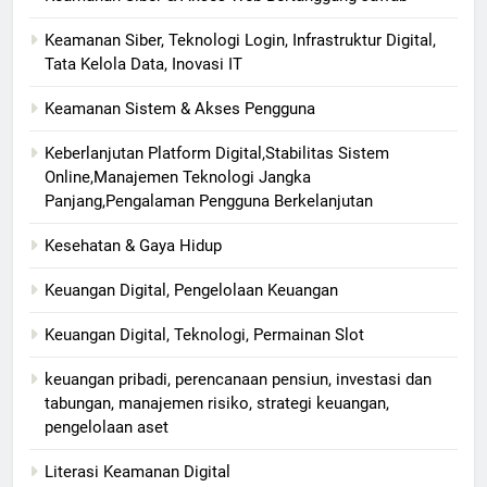
Keamanan Siber, Teknologi Login, Infrastruktur Digital,
Tata Kelola Data, Inovasi IT
Keamanan Sistem & Akses Pengguna
Keberlanjutan Platform Digital,Stabilitas Sistem
Online,Manajemen Teknologi Jangka
Panjang,Pengalaman Pengguna Berkelanjutan
Kesehatan & Gaya Hidup
Keuangan Digital, Pengelolaan Keuangan
Keuangan Digital, Teknologi, Permainan Slot
keuangan pribadi, perencanaan pensiun, investasi dan
tabungan, manajemen risiko, strategi keuangan,
pengelolaan aset
Literasi Keamanan Digital