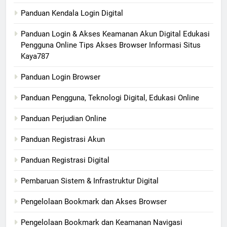
Panduan Kendala Login Digital
Panduan Login & Akses Keamanan Akun Digital Edukasi
Pengguna Online Tips Akses Browser Informasi Situs
Kaya787
Panduan Login Browser
Panduan Pengguna, Teknologi Digital, Edukasi Online
Panduan Perjudian Online
Panduan Registrasi Akun
Panduan Registrasi Digital
Pembaruan Sistem & Infrastruktur Digital
Pengelolaan Bookmark dan Akses Browser
Pengelolaan Bookmark dan Keamanan Navigasi