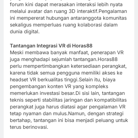
forum kini dapat merasakan interaksi lebih nyata
melalui avatar dan ruang 3D interaktif.Pengalaman
ini mempererat hubungan antaranggota komunitas
sekaligus memperluas ruang kolaborasi dalam
dunia digital.
Tantangan Integrasi VR di Horas88
Meski membawa banyak manfaat, penerapan VR
juga menghadapi sejumlah tantangan.Horas88
perlu mempertimbangkan ketersediaan perangkat,
karena tidak semua pengguna memiliki akses ke
headset VR berkualitas tinggi.Selain itu, biaya
pengembangan konten VR yang kompleks
memerlukan investasi besar.Di sisi lain, tantangan
teknis seperti stabilitas jaringan dan kompatibilitas
perangkat juga harus diatasi agar pengalaman VR
tetap nyaman dan mulus.Namun, dengan strategi
bertahap, tantangan ini bisa menjadi peluang untuk
terus berinovasi.