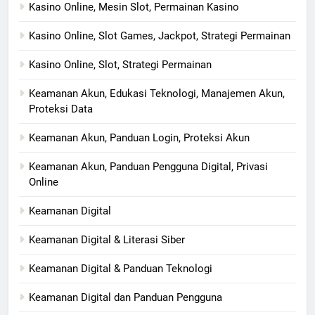
Kasino Online, Mesin Slot, Permainan Kasino
Kasino Online, Slot Games, Jackpot, Strategi Permainan
Kasino Online, Slot, Strategi Permainan
Keamanan Akun, Edukasi Teknologi, Manajemen Akun,
Proteksi Data
Keamanan Akun, Panduan Login, Proteksi Akun
Keamanan Akun, Panduan Pengguna Digital, Privasi
Online
Keamanan Digital
Keamanan Digital & Literasi Siber
Keamanan Digital & Panduan Teknologi
Keamanan Digital dan Panduan Pengguna