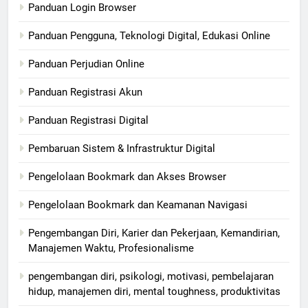
Panduan Login Browser
Panduan Pengguna, Teknologi Digital, Edukasi Online
Panduan Perjudian Online
Panduan Registrasi Akun
Panduan Registrasi Digital
Pembaruan Sistem & Infrastruktur Digital
Pengelolaan Bookmark dan Akses Browser
Pengelolaan Bookmark dan Keamanan Navigasi
Pengembangan Diri, Karier dan Pekerjaan, Kemandirian,
Manajemen Waktu, Profesionalisme
pengembangan diri, psikologi, motivasi, pembelajaran
hidup, manajemen diri, mental toughness, produktivitas