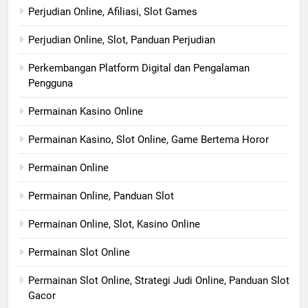
Perjudian Online, Afiliasi, Slot Games
Perjudian Online, Slot, Panduan Perjudian
Perkembangan Platform Digital dan Pengalaman
Pengguna
Permainan Kasino Online
Permainan Kasino, Slot Online, Game Bertema Horor
Permainan Online
Permainan Online, Panduan Slot
Permainan Online, Slot, Kasino Online
Permainan Slot Online
Permainan Slot Online, Strategi Judi Online, Panduan Slot
Gacor