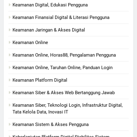
Keamanan Digital, Edukasi Pengguna
Keamanan Finansial Digital & Literasi Pengguna
Keamanan Jaringan & Akses Digital
Keamanan Online
Keamanan Online, Horas88, Pengalaman Pengguna
Keamanan Online, Taruhan Online, Panduan Login
Keamanan Platform Digital
Keamanan Siber & Akses Web Bertanggung Jawab
Keamanan Siber, Teknologi Login, Infrastruktur Digital,
Tata Kelola Data, Inovasi IT
Keamanan Sistem & Akses Pengguna