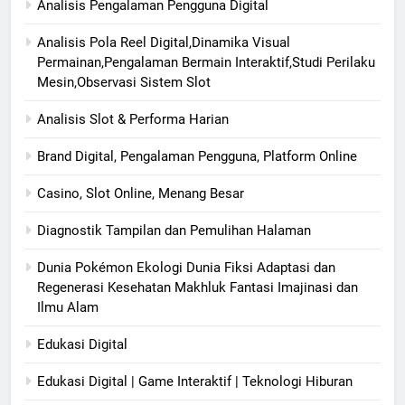
Analisis Pengalaman Pengguna Digital
Analisis Pola Reel Digital,Dinamika Visual
Permainan,Pengalaman Bermain Interaktif,Studi Perilaku
Mesin,Observasi Sistem Slot
Analisis Slot & Performa Harian
Brand Digital, Pengalaman Pengguna, Platform Online
Casino, Slot Online, Menang Besar
Diagnostik Tampilan dan Pemulihan Halaman
Dunia Pokémon Ekologi Dunia Fiksi Adaptasi dan
Regenerasi Kesehatan Makhluk Fantasi Imajinasi dan
Ilmu Alam
Edukasi Digital
Edukasi Digital | Game Interaktif | Teknologi Hiburan