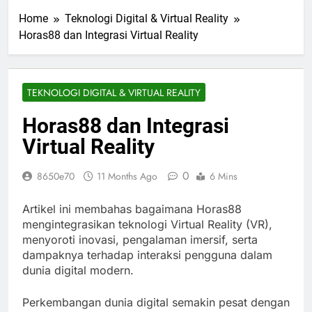
Home
Teknologi Digital & Virtual Reality
Horas88 dan Integrasi Virtual Reality
TEKNOLOGI DIGITAL & VIRTUAL REALITY
Horas88 dan Integrasi
Virtual Reality
0
8650e70
11 Months Ago
6 Mins
Artikel ini membahas bagaimana Horas88
mengintegrasikan teknologi Virtual Reality (VR),
menyoroti inovasi, pengalaman imersif, serta
dampaknya terhadap interaksi pengguna dalam
dunia digital modern.
Perkembangan dunia digital semakin pesat dengan