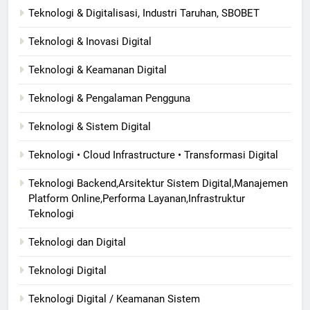
Teknologi & Digitalisasi, Industri Taruhan, SBOBET
Teknologi & Inovasi Digital
Teknologi & Keamanan Digital
Teknologi & Pengalaman Pengguna
Teknologi & Sistem Digital
Teknologi • Cloud Infrastructure • Transformasi Digital
Teknologi Backend,Arsitektur Sistem Digital,Manajemen
Platform Online,Performa Layanan,Infrastruktur
Teknologi
Teknologi dan Digital
Teknologi Digital
Teknologi Digital / Keamanan Sistem