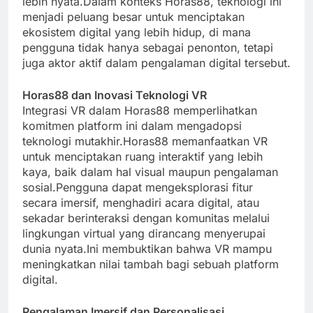
lebih nyata.Dalam konteks Horas88, teknologi ini
menjadi peluang besar untuk menciptakan
ekosistem digital yang lebih hidup, di mana
pengguna tidak hanya sebagai penonton, tetapi
juga aktor aktif dalam pengalaman digital tersebut.
Horas88 dan Inovasi Teknologi VR
Integrasi VR dalam Horas88 memperlihatkan
komitmen platform ini dalam mengadopsi
teknologi mutakhir.Horas88 memanfaatkan VR
untuk menciptakan ruang interaktif yang lebih
kaya, baik dalam hal visual maupun pengalaman
sosial.Pengguna dapat mengeksplorasi fitur
secara imersif, menghadiri acara digital, atau
sekadar berinteraksi dengan komunitas melalui
lingkungan virtual yang dirancang menyerupai
dunia nyata.Ini membuktikan bahwa VR mampu
meningkatkan nilai tambah bagi sebuah platform
digital.
Pengalaman Imersif dan Personalisasi