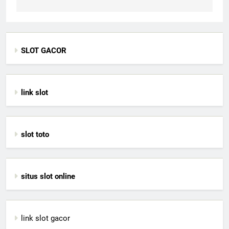
SLOT GACOR
link slot
slot toto
situs slot online
link slot gacor