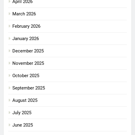
April 2026
March 2026
February 2026
January 2026
December 2025
November 2025
October 2025
September 2025
August 2025
July 2025
June 2025