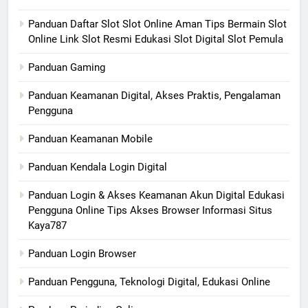
Panduan Daftar Slot Slot Online Aman Tips Bermain Slot
Online Link Slot Resmi Edukasi Slot Digital Slot Pemula
Panduan Gaming
Panduan Keamanan Digital, Akses Praktis, Pengalaman
Pengguna
Panduan Keamanan Mobile
Panduan Kendala Login Digital
Panduan Login & Akses Keamanan Akun Digital Edukasi
Pengguna Online Tips Akses Browser Informasi Situs
Kaya787
Panduan Login Browser
Panduan Pengguna, Teknologi Digital, Edukasi Online