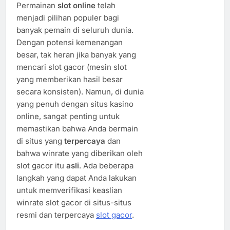
Permainan
slot online
telah
menjadi pilihan populer bagi
banyak pemain di seluruh dunia.
Dengan potensi kemenangan
besar, tak heran jika banyak yang
mencari slot gacor (mesin slot
yang memberikan hasil besar
secara konsisten). Namun, di dunia
yang penuh dengan situs kasino
online, sangat penting untuk
memastikan bahwa Anda bermain
di situs yang
terpercaya
dan
bahwa winrate yang diberikan oleh
slot gacor itu
asli
. Ada beberapa
langkah yang dapat Anda lakukan
untuk memverifikasi keaslian
winrate slot gacor di situs-situs
resmi dan terpercaya
slot gacor
.