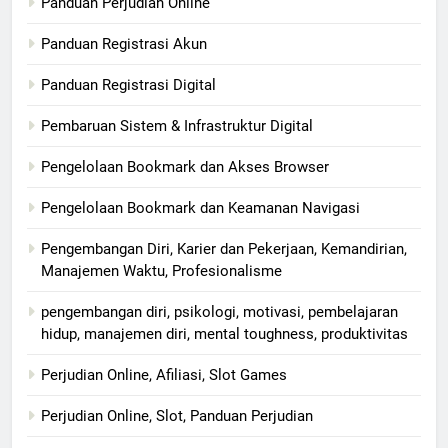
Panduan Perjudian Online
Panduan Registrasi Akun
Panduan Registrasi Digital
Pembaruan Sistem & Infrastruktur Digital
Pengelolaan Bookmark dan Akses Browser
Pengelolaan Bookmark dan Keamanan Navigasi
Pengembangan Diri, Karier dan Pekerjaan, Kemandirian,
Manajemen Waktu, Profesionalisme
pengembangan diri, psikologi, motivasi, pembelajaran
hidup, manajemen diri, mental toughness, produktivitas
Perjudian Online, Afiliasi, Slot Games
Perjudian Online, Slot, Panduan Perjudian