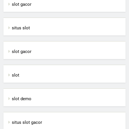
slot gacor
situs slot
slot gacor
slot
slot demo
situs slot gacor