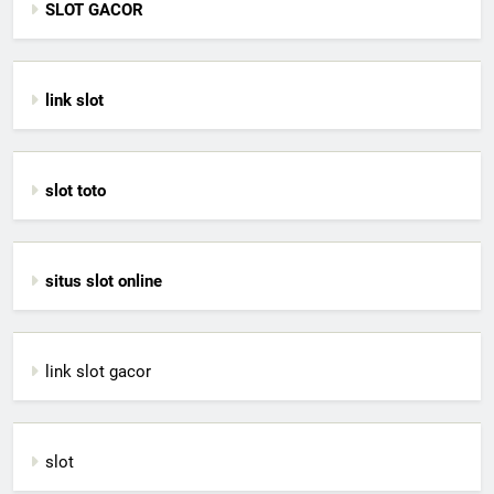
SLOT GACOR
link slot
slot toto
situs slot online
link slot gacor
slot