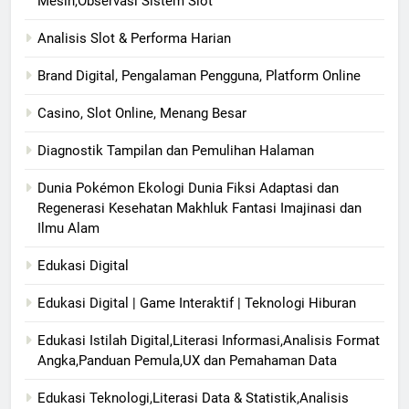
Mesin,Observasi Sistem Slot
Analisis Slot & Performa Harian
Brand Digital, Pengalaman Pengguna, Platform Online
Casino, Slot Online, Menang Besar
Diagnostik Tampilan dan Pemulihan Halaman
Dunia Pokémon Ekologi Dunia Fiksi Adaptasi dan
Regenerasi Kesehatan Makhluk Fantasi Imajinasi dan
Ilmu Alam
Edukasi Digital
Edukasi Digital | Game Interaktif | Teknologi Hiburan
Edukasi Istilah Digital,Literasi Informasi,Analisis Format
Angka,Panduan Pemula,UX dan Pemahaman Data
Edukasi Teknologi,Literasi Data & Statistik,Analisis