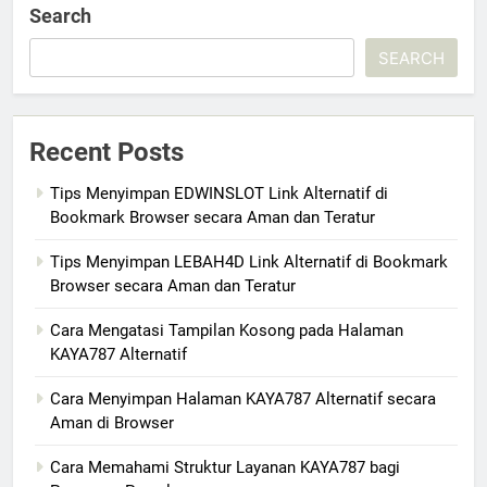
Search
SEARCH
Recent Posts
Tips Menyimpan EDWINSLOT Link Alternatif di
Bookmark Browser secara Aman dan Teratur
Tips Menyimpan LEBAH4D Link Alternatif di Bookmark
Browser secara Aman dan Teratur
Cara Mengatasi Tampilan Kosong pada Halaman
KAYA787 Alternatif
Cara Menyimpan Halaman KAYA787 Alternatif secara
Aman di Browser
Cara Memahami Struktur Layanan KAYA787 bagi