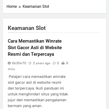
Home
Keamanan Slot
Keamanan Slot
Cara Memastikan Winrate
Slot Gacor Asli di Website
Resmi dan Terpercaya
8650e70
2 years ago
0
8
mins
Pelajari cara memastikan winrate
slot gacor asli di website resmi
dan terpercaya. Ikuti panduan ini
untuk menghindari situs yang tidak
jujur dan memastikan pengalaman
bermain yang aman.