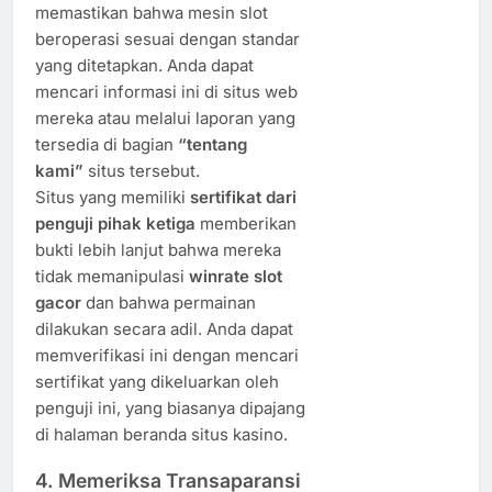
memastikan bahwa mesin slot
beroperasi sesuai dengan standar
yang ditetapkan. Anda dapat
mencari informasi ini di situs web
mereka atau melalui laporan yang
tersedia di bagian
“tentang
kami”
situs tersebut.
Situs yang memiliki
sertifikat dari
penguji pihak ketiga
memberikan
bukti lebih lanjut bahwa mereka
tidak memanipulasi
winrate slot
gacor
dan bahwa permainan
dilakukan secara adil. Anda dapat
memverifikasi ini dengan mencari
sertifikat yang dikeluarkan oleh
penguji ini, yang biasanya dipajang
di halaman beranda situs kasino.
4. Memeriksa Transaparansi