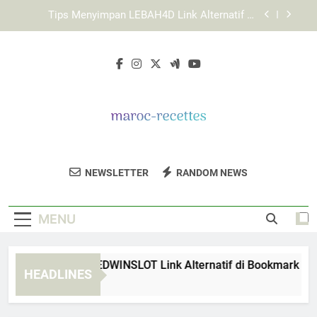
Skip
Cara Mengatasi Tampilan Kosong pada Halaman
to
KAYA787 Alternatif
content
Cara Menyimpan Halaman KAYA787 Alternatif
secara Aman di Browser
Tips Menyimpan EDWINSLOT Link Alternatif di
Bookmark Browser secara Aman dan Teratur
Tips Menyimpan LEBAH4D Link Alternatif di
Bookmark Browser secara Aman dan Teratur
Cara Mengatasi Tampilan Kosong pada Halaman
KAYA787 Alternatif
Maroc Recettes
Temukan Resep Tradisional Maroko Yang
Cara Menyimpan Halaman KAYA787 Alternatif
NEWSLETTER
RANDOM NEWS
secara Aman di Browser
Lezat Di Maroc Recettes.
MENU
ps Menyimpan EDWINSLOT Link Alternatif di Bookmark Browse
HEADLINES
Weeks Ago