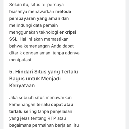
Selain itu, situs terpercaya
biasanya menawarkan
metode
pembayaran yang aman
dan
melindungi data pemain
menggunakan teknologi
enkripsi
SSL
. Hal ini akan memastikan
bahwa kemenangan Anda dapat
ditarik dengan aman, tanpa adanya
manipulasi.
5. Hindari Situs yang Terlalu
Bagus untuk Menjadi
Kenyataan
Jika sebuah situs menawarkan
kemenangan
terlalu cepat atau
terlalu sering
tanpa penjelasan
yang jelas tentang RTP atau
bagaimana permainan berjalan, itu