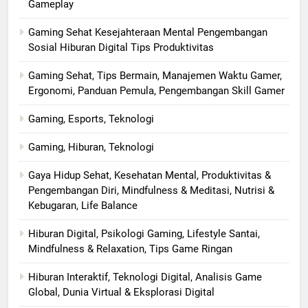
Gameplay
Gaming Sehat Kesejahteraan Mental Pengembangan
Sosial Hiburan Digital Tips Produktivitas
Gaming Sehat, Tips Bermain, Manajemen Waktu Gamer,
Ergonomi, Panduan Pemula, Pengembangan Skill Gamer
Gaming, Esports, Teknologi
Gaming, Hiburan, Teknologi
Gaya Hidup Sehat, Kesehatan Mental, Produktivitas &
Pengembangan Diri, Mindfulness & Meditasi, Nutrisi &
Kebugaran, Life Balance
Hiburan Digital, Psikologi Gaming, Lifestyle Santai,
Mindfulness & Relaxation, Tips Game Ringan
Hiburan Interaktif, Teknologi Digital, Analisis Game
Global, Dunia Virtual & Eksplorasi Digital