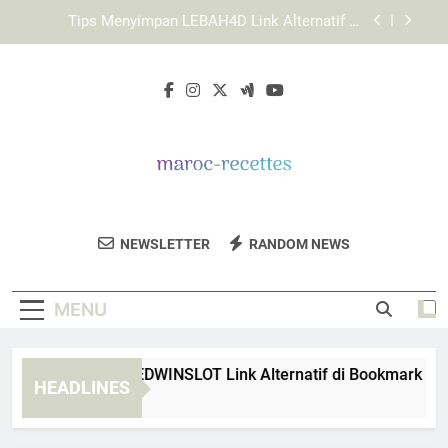
Skip
Cara Mengatasi Tampilan Kosong pada Halaman
to
KAYA787 Alternatif
content
Cara Menyimpan Halaman KAYA787 Alternatif
secara Aman di Browser
Tips Menyimpan EDWINSLOT Link Alternatif di
Bookmark Browser secara Aman dan Teratur
Tips Menyimpan LEBAH4D Link Alternatif di
Bookmark Browser secara Aman dan Teratur
Cara Mengatasi Tampilan Kosong pada Halaman
KAYA787 Alternatif
Maroc Recettes
Temukan Resep Tradisional Maroko Yang
Cara Menyimpan Halaman KAYA787 Alternatif
NEWSLETTER
RANDOM NEWS
secara Aman di Browser
Lezat Di Maroc Recettes.
MENU
ps Menyimpan EDWINSLOT Link Alternatif di Bookmark Browse
HEADLINES
eeks Ago