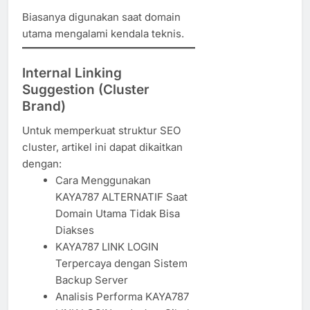
Biasanya digunakan saat domain
utama mengalami kendala teknis.
Internal Linking
Suggestion (Cluster
Brand)
Untuk memperkuat struktur SEO
cluster, artikel ini dapat dikaitkan
dengan:
Cara Menggunakan
KAYA787 ALTERNATIF Saat
Domain Utama Tidak Bisa
Diakses
KAYA787 LINK LOGIN
Terpercaya dengan Sistem
Backup Server
Analisis Performa KAYA787