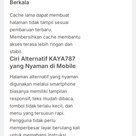
Berkala
Cache lama dapat membuat
halaman tidak tampil sesuai
pembaruan terbaru.
Membersihkan cache membantu
akses terasa lebih ringan dan
stabil.
Ciri Alternatif KAYA787
yang Nyaman di Mobile
Halaman alternatif yang nyaman
digunakan melalui smartphone
biasanya memiliki tampilan
responsif, teks mudah dibaca,
tombol tidak terlalu kecil, dan
menu yang tersusun rapi.
Pengguna tidak perlu
memperbesar layar berulang kali
untuk memahami instruksi.