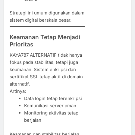
Strategi ini umum digunakan dalam
sistem digital berskala besar.
Keamanan Tetap Menjadi
Prioritas
KAYA787 ALTERNATIF tidak hanya
fokus pada stabilitas, tetapi juga
keamanan. Sistem enkripsi dan
sertifikat SSL tetap aktif di domain
alternatif.
Artinya:
Data login tetap terenkripsi
Komunikasi server aman
Monitoring aktivitas tetap
berjalan
Keamanan dan stabilitas berjalan