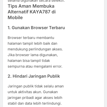
selama digunakan secara selektif.
Tips Aman Membuka
Alternatif KAYA787 di
Mobile
1. Gunakan Browser Terbaru
Browser terbaru membantu
halaman tampil lebih baik dan
mendukung perlindungan akses.
Jika browser lama digunakan,
halaman bisa tampil tidak
sempurna atau mengalami error.
2. Hindari Jaringan Publik
Jaringan publik tidak selalu aman
untuk aktivitas akun. Gunakan
jaringan pribadi agar akses lebih
stabil dan data lebih terlindungi.