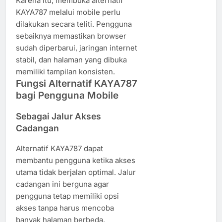
Karena itu, membuka alternatif
KAYA787 melalui mobile perlu
dilakukan secara teliti. Pengguna
sebaiknya memastikan browser
sudah diperbarui, jaringan internet
stabil, dan halaman yang dibuka
memiliki tampilan konsisten.
Fungsi Alternatif KAYA787
bagi Pengguna Mobile
Sebagai Jalur Akses
Cadangan
Alternatif KAYA787 dapat
membantu pengguna ketika akses
utama tidak berjalan optimal. Jalur
cadangan ini berguna agar
pengguna tetap memiliki opsi
akses tanpa harus mencoba
banyak halaman berbeda.