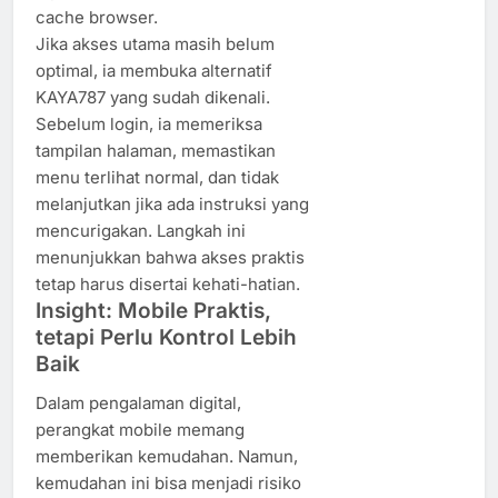
cache browser.
Jika akses utama masih belum
optimal, ia membuka alternatif
KAYA787 yang sudah dikenali.
Sebelum login, ia memeriksa
tampilan halaman, memastikan
menu terlihat normal, dan tidak
melanjutkan jika ada instruksi yang
mencurigakan. Langkah ini
menunjukkan bahwa akses praktis
tetap harus disertai kehati-hatian.
Insight: Mobile Praktis,
tetapi Perlu Kontrol Lebih
Baik
Dalam pengalaman digital,
perangkat mobile memang
memberikan kemudahan. Namun,
kemudahan ini bisa menjadi risiko