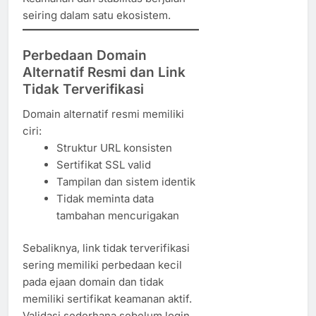
seiring dalam satu ekosistem.
Perbedaan Domain
Alternatif Resmi dan Link
Tidak Terverifikasi
Domain alternatif resmi memiliki
ciri:
Struktur URL konsisten
Sertifikat SSL valid
Tampilan dan sistem identik
Tidak meminta data
tambahan mencurigakan
Sebaliknya, link tidak terverifikasi
sering memiliki perbedaan kecil
pada ejaan domain dan tidak
memiliki sertifikat keamanan aktif.
Validasi sederhana sebelum login