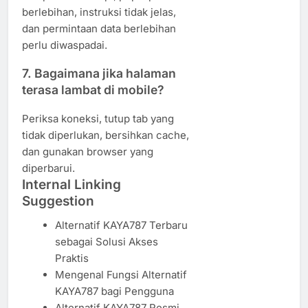
berlebihan, instruksi tidak jelas,
dan permintaan data berlebihan
perlu diwaspadai.
7. Bagaimana jika halaman
terasa lambat di mobile?
Periksa koneksi, tutup tab yang
tidak diperlukan, bersihkan cache,
dan gunakan browser yang
diperbarui.
Internal Linking
Suggestion
Alternatif KAYA787 Terbaru
sebagai Solusi Akses
Praktis
Mengenal Fungsi Alternatif
KAYA787 bagi Pengguna
Alternatif KAYA787 Resmi