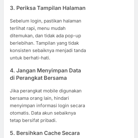
3. Periksa Tampilan Halaman
Sebelum login, pastikan halaman
terlihat rapi, menu mudah
ditemukan, dan tidak ada pop-up
berlebihan. Tampilan yang tidak
konsisten sebaiknya menjadi tanda
untuk berhati-hati.
4. Jangan Menyimpan Data
di Perangkat Bersama
Jika perangkat mobile digunakan
bersama orang lain, hindari
menyimpan informasi login secara
otomatis. Data akun sebaiknya
tetap bersifat pribadi.
5. Bersihkan Cache Secara