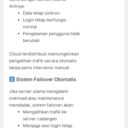
Artinya:
Data tetap sinkron
Login tetap berfungsi
normal
Pengalaman pengguna tidak
berubah
Cloud terdistribusi memungkinkan
pengalihan trafik secara otomatis
tanpa perlu intervensi manual.
Sistem Failover Otomatis
Jika server utama mengalami
overload atau maintenance
mendadak, sistem failover akan:
Mengalihkan trafik ke
server cadangan
Menjaga sesi login tetap