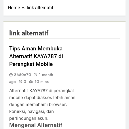
Home
link alternatif
link alternatif
Tips Aman Membuka
Alternatif KAYA787 di
Perangkat Mobile
8650e70
1 month
ago
0
10 mins
Alternatif KAYA787 di perangkat
mobile dapat diakses lebih aman
dengan memahami browser,
koneksi, navigasi, dan
perlindungan akun.
Mengenal Alternatif