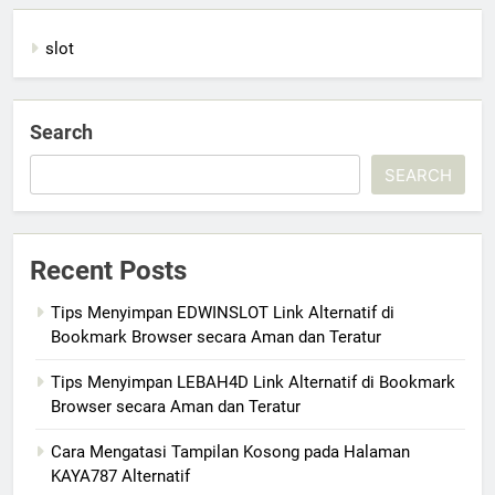
slot
Search
SEARCH
Recent Posts
Tips Menyimpan EDWINSLOT Link Alternatif di
Bookmark Browser secara Aman dan Teratur
Tips Menyimpan LEBAH4D Link Alternatif di Bookmark
Browser secara Aman dan Teratur
Cara Mengatasi Tampilan Kosong pada Halaman
KAYA787 Alternatif