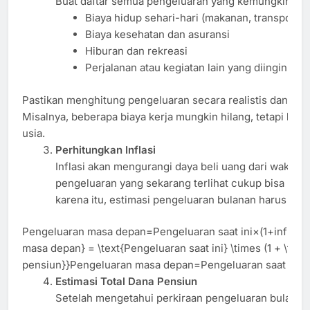
Buat daftar semua pengeluaran yang kemungkinan ak
Biaya hidup sehari-hari (makanan, transportasi
Biaya kesehatan dan asuransi
Hiburan dan rekreasi
Perjalanan atau kegiatan lain yang diinginkan
Pastikan menghitung pengeluaran secara realistis dan m
Misalnya, beberapa biaya kerja mungkin hilang, tetapi bi
usia.
Perhitungkan Inflasi
Inflasi akan mengurangi daya beli uang dari waktu ke
pengeluaran yang sekarang terlihat cukup bisa meni
karena itu, estimasi pengeluaran bulanan harus dis
Pengeluaran masa depan=Pengeluaran saat ini×(1+inflasi)
masa depan} = \text{Pengeluaran saat ini} \times (1 + \text{
pensiun}}Pengeluaran masa depan=Pengeluaran saat ini×(1
Estimasi Total Dana Pensiun
Setelah mengetahui perkiraan pengeluaran bulanan 