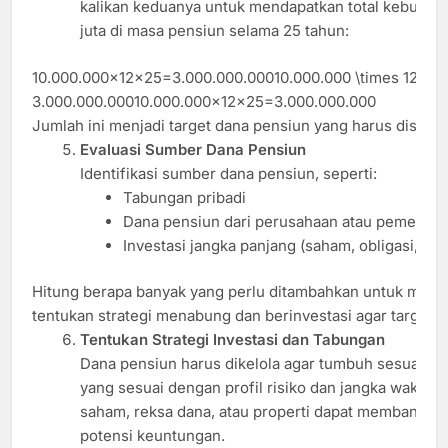
kalikan keduanya untuk mendapatkan total kebutuha
juta di masa pensiun selama 25 tahun:
10.000.000×12×25=3.000.000.00010.000.000 \times 12 \ti
3.000.000.00010.000.000×12×25=3.000.000.000
Jumlah ini menjadi target dana pensiun yang harus disiapk
Evaluasi Sumber Dana Pensiun
Identifikasi sumber dana pensiun, seperti:
Tabungan pribadi
Dana pensiun dari perusahaan atau pemerint
Investasi jangka panjang (saham, obligasi, pro
Hitung berapa banyak yang perlu ditambahkan untuk menca
tentukan strategi menabung dan berinvestasi agar target t
Tentukan Strategi Investasi dan Tabungan
Dana pensiun harus dikelola agar tumbuh sesuai ke
yang sesuai dengan profil risiko dan jangka waktu pe
saham, reksa dana, atau properti dapat membantu m
potensi keuntungan.