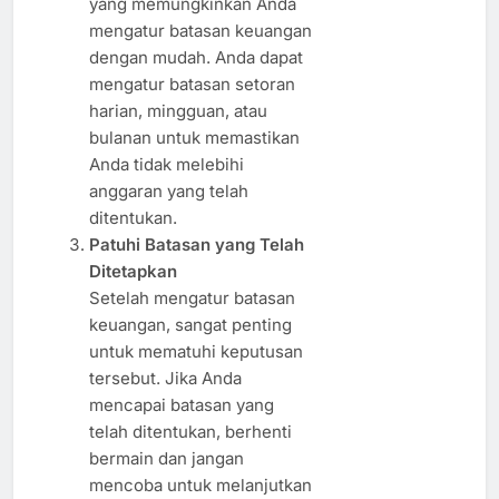
yang memungkinkan Anda
mengatur batasan keuangan
dengan mudah. Anda dapat
mengatur batasan setoran
harian, mingguan, atau
bulanan untuk memastikan
Anda tidak melebihi
anggaran yang telah
ditentukan.
Patuhi Batasan yang Telah
Ditetapkan
Setelah mengatur batasan
keuangan, sangat penting
untuk mematuhi keputusan
tersebut. Jika Anda
mencapai batasan yang
telah ditentukan, berhenti
bermain dan jangan
mencoba untuk melanjutkan