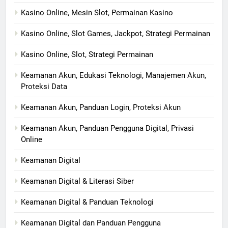
Kasino Online, Mesin Slot, Permainan Kasino
Kasino Online, Slot Games, Jackpot, Strategi Permainan
Kasino Online, Slot, Strategi Permainan
Keamanan Akun, Edukasi Teknologi, Manajemen Akun,
Proteksi Data
Keamanan Akun, Panduan Login, Proteksi Akun
Keamanan Akun, Panduan Pengguna Digital, Privasi
Online
Keamanan Digital
Keamanan Digital & Literasi Siber
Keamanan Digital & Panduan Teknologi
Keamanan Digital dan Panduan Pengguna