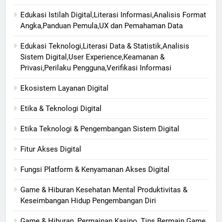
Edukasi Istilah Digital,Literasi Informasi,Analisis Format
Angka,Panduan Pemula,UX dan Pemahaman Data
Edukasi Teknologi,Literasi Data & Statistik,Analisis
Sistem Digital,User Experience,Keamanan &
Privasi,Perilaku Pengguna,Verifikasi Informasi
Ekosistem Layanan Digital
Etika & Teknologi Digital
Etika Teknologi & Pengembangan Sistem Digital
Fitur Akses Digital
Fungsi Platform & Kenyamanan Akses Digital
Game & Hiburan Kesehatan Mental Produktivitas &
Keseimbangan Hidup Pengembangan Diri
Game & Hiburan, Permainan Kasino, Tips Bermain Game,