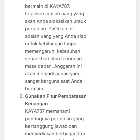
bermain di KAYA787,
tetapkan jumlah uang yang
akan Anda alokasikan untuk
perjudian. Pastikan ini
adalah uang yang Anda siap
untuk kehilangan tanpa
memengaruhi kebutuhan
sehari-hari atau tabungan
masa depan. Anggaran ini
akan menjadi acuan yang
sangat berguna saat Anda
bermain.
Gunakan Fitur Pembatasan
Keuangan
KAYA787 memahami
pentingnya perjudian yang
bertanggung jawab dan
menyediakan berbagai fitur