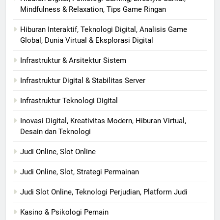
Mindfulness & Relaxation, Tips Game Ringan
Hiburan Interaktif, Teknologi Digital, Analisis Game
Global, Dunia Virtual & Eksplorasi Digital
Infrastruktur & Arsitektur Sistem
Infrastruktur Digital & Stabilitas Server
Infrastruktur Teknologi Digital
Inovasi Digital, Kreativitas Modern, Hiburan Virtual,
Desain dan Teknologi
Judi Online, Slot Online
Judi Online, Slot, Strategi Permainan
Judi Slot Online, Teknologi Perjudian, Platform Judi
Kasino & Psikologi Pemain