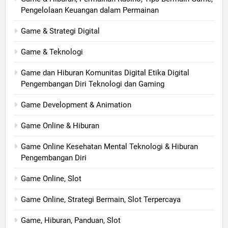
Pengelolaan Keuangan dalam Permainan
Game & Strategi Digital
Game & Teknologi
Game dan Hiburan Komunitas Digital Etika Digital
Pengembangan Diri Teknologi dan Gaming
Game Development & Animation
Game Online & Hiburan
Game Online Kesehatan Mental Teknologi & Hiburan
Pengembangan Diri
Game Online, Slot
Game Online, Strategi Bermain, Slot Terpercaya
Game, Hiburan, Panduan, Slot