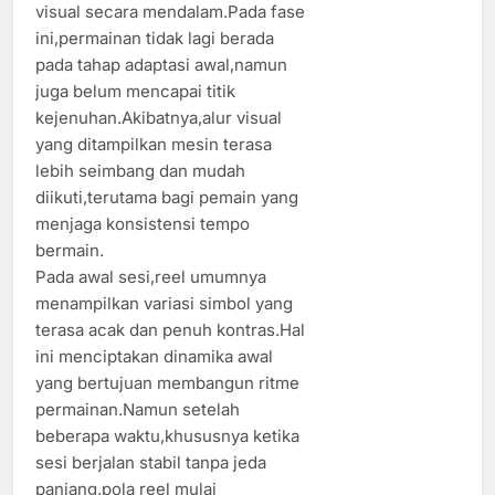
visual secara mendalam.Pada fase
ini,permainan tidak lagi berada
pada tahap adaptasi awal,namun
juga belum mencapai titik
kejenuhan.Akibatnya,alur visual
yang ditampilkan mesin terasa
lebih seimbang dan mudah
diikuti,terutama bagi pemain yang
menjaga konsistensi tempo
bermain.
Pada awal sesi,reel umumnya
menampilkan variasi simbol yang
terasa acak dan penuh kontras.Hal
ini menciptakan dinamika awal
yang bertujuan membangun ritme
permainan.Namun setelah
beberapa waktu,khususnya ketika
sesi berjalan stabil tanpa jeda
panjang,pola reel mulai