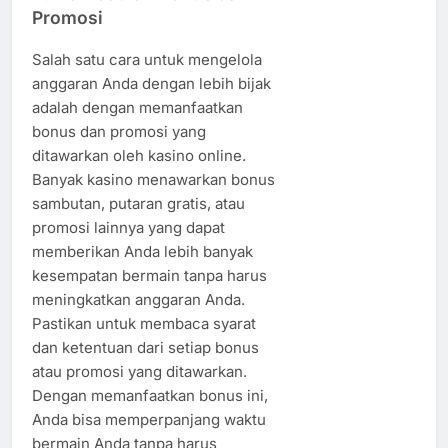
Promosi
Salah satu cara untuk mengelola
anggaran Anda dengan lebih bijak
adalah dengan memanfaatkan
bonus dan promosi yang
ditawarkan oleh kasino online.
Banyak kasino menawarkan bonus
sambutan, putaran gratis, atau
promosi lainnya yang dapat
memberikan Anda lebih banyak
kesempatan bermain tanpa harus
meningkatkan anggaran Anda.
Pastikan untuk membaca syarat
dan ketentuan dari setiap bonus
atau promosi yang ditawarkan.
Dengan memanfaatkan bonus ini,
Anda bisa memperpanjang waktu
bermain Anda tanpa harus