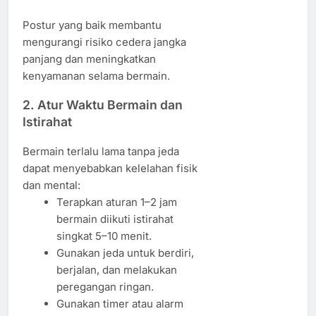
Postur yang baik membantu
mengurangi risiko cedera jangka
panjang dan meningkatkan
kenyamanan selama bermain.
2. Atur Waktu Bermain dan
Istirahat
Bermain terlalu lama tanpa jeda
dapat menyebabkan kelelahan fisik
dan mental:
Terapkan aturan 1–2 jam
bermain diikuti istirahat
singkat 5–10 menit.
Gunakan jeda untuk berdiri,
berjalan, dan melakukan
peregangan ringan.
Gunakan timer atau alarm