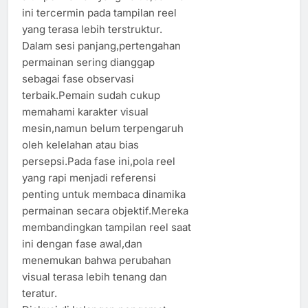
ini tercermin pada tampilan reel
yang terasa lebih terstruktur.
Dalam sesi panjang,pertengahan
permainan sering dianggap
sebagai fase observasi
terbaik.Pemain sudah cukup
memahami karakter visual
mesin,namun belum terpengaruh
oleh kelelahan atau bias
persepsi.Pada fase ini,pola reel
yang rapi menjadi referensi
penting untuk membaca dinamika
permainan secara objektif.Mereka
membandingkan tampilan reel saat
ini dengan fase awal,dan
menemukan bahwa perubahan
visual terasa lebih tenang dan
teratur.