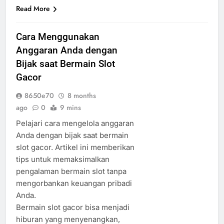
Read More
Cara Menggunakan
Anggaran Anda dengan
Bijak saat Bermain Slot
Gacor
8650e70
8 months
ago
0
9 mins
Pelajari cara mengelola anggaran
Anda dengan bijak saat bermain
slot gacor. Artikel ini memberikan
tips untuk memaksimalkan
pengalaman bermain slot tanpa
mengorbankan keuangan pribadi
Anda.
Bermain slot gacor bisa menjadi
hiburan yang menyenangkan,