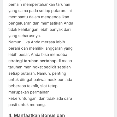
pemain mempertahankan taruhan
yang sama pada setiap putaran. Ini
membantu dalam mengendalikan
pengeluaran dan memastikan Anda
tidak kehilangan lebih banyak dari
yang seharusnya.
Namun, jika Anda merasa lebih
berani dan memiliki anggaran yang
lebih besar, Anda bisa mencoba
strategi taruhan bertahap
di mana
taruhan meningkat sedikit setelah
setiap putaran. Namun, penting
untuk diingat bahwa meskipun ada
beberapa teknik, slot tetap
merupakan permainan
keberuntungan, dan tidak ada cara
pasti untuk menang.
4.
Manfaatkan Bonus dan