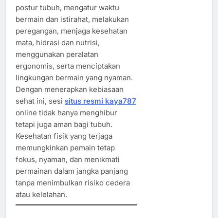
postur tubuh, mengatur waktu
bermain dan istirahat, melakukan
peregangan, menjaga kesehatan
mata, hidrasi dan nutrisi,
menggunakan peralatan
ergonomis, serta menciptakan
lingkungan bermain yang nyaman.
Dengan menerapkan kebiasaan
sehat ini, sesi
situs resmi kaya787
online tidak hanya menghibur
tetapi juga aman bagi tubuh.
Kesehatan fisik yang terjaga
memungkinkan pemain tetap
fokus, nyaman, dan menikmati
permainan dalam jangka panjang
tanpa menimbulkan risiko cedera
atau kelelahan.