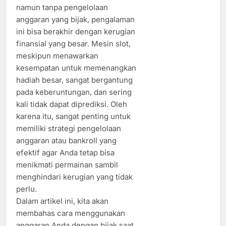
namun tanpa pengelolaan
anggaran yang bijak, pengalaman
ini bisa berakhir dengan kerugian
finansial yang besar. Mesin slot,
meskipun menawarkan
kesempatan untuk memenangkan
hadiah besar, sangat bergantung
pada keberuntungan, dan sering
kali tidak dapat diprediksi. Oleh
karena itu, sangat penting untuk
memiliki strategi pengelolaan
anggaran atau bankroll yang
efektif agar Anda tetap bisa
menikmati permainan sambil
menghindari kerugian yang tidak
perlu.
Dalam artikel ini, kita akan
membahas cara menggunakan
anggaran Anda dengan bijak saat