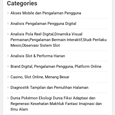
Categories
Akses Mobile dan Pengalaman Pengguna
Analisis Pengalaman Pengguna Digital
Analisis Pola Reel Digital,Dinamika Visual
Permainan,Pengalaman Bermain Interaktif,Studi Perilaku
Mesin,Observasi Sistem Slot
Analisis Slot & Performa Harian
Brand Digital, Pengalaman Pengguna, Platform Online
Casino, Slot Online, Menang Besar
Diagnostik Tampilan dan Pemulihan Halaman
Dunia Pokémon Ekologi Dunia Fiksi Adaptasi dan
Regenerasi Kesehatan Makhluk Fantasi Imajinasi dan
Ilmu Alam