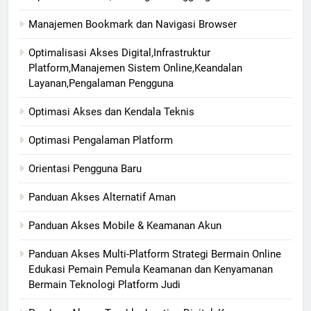
Manajemen Bookmark dan Navigasi Browser
Optimalisasi Akses Digital,Infrastruktur
Platform,Manajemen Sistem Online,Keandalan
Layanan,Pengalaman Pengguna
Optimasi Akses dan Kendala Teknis
Optimasi Pengalaman Platform
Orientasi Pengguna Baru
Panduan Akses Alternatif Aman
Panduan Akses Mobile & Keamanan Akun
Panduan Akses Multi-Platform Strategi Bermain Online
Edukasi Pemain Pemula Keamanan dan Kenyamanan
Bermain Teknologi Platform Judi