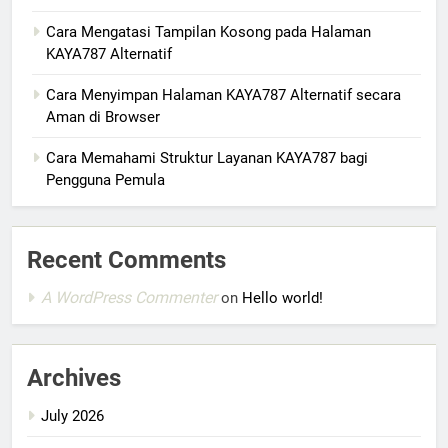
Cara Mengatasi Tampilan Kosong pada Halaman
KAYA787 Alternatif
Cara Menyimpan Halaman KAYA787 Alternatif secara
Aman di Browser
Cara Memahami Struktur Layanan KAYA787 bagi
Pengguna Pemula
Recent Comments
A WordPress Commenter
on
Hello world!
Archives
July 2026