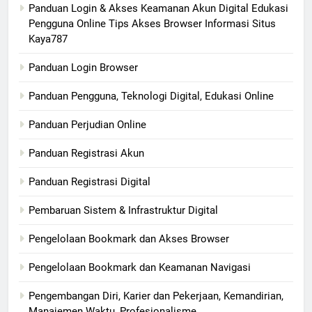
Panduan Login & Akses Keamanan Akun Digital Edukasi
Pengguna Online Tips Akses Browser Informasi Situs
Kaya787
Panduan Login Browser
Panduan Pengguna, Teknologi Digital, Edukasi Online
Panduan Perjudian Online
Panduan Registrasi Akun
Panduan Registrasi Digital
Pembaruan Sistem & Infrastruktur Digital
Pengelolaan Bookmark dan Akses Browser
Pengelolaan Bookmark dan Keamanan Navigasi
Pengembangan Diri, Karier dan Pekerjaan, Kemandirian,
Manajemen Waktu, Profesionalisme