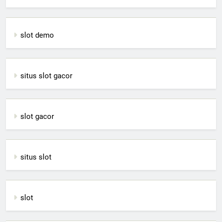
slot demo
situs slot gacor
slot gacor
situs slot
slot