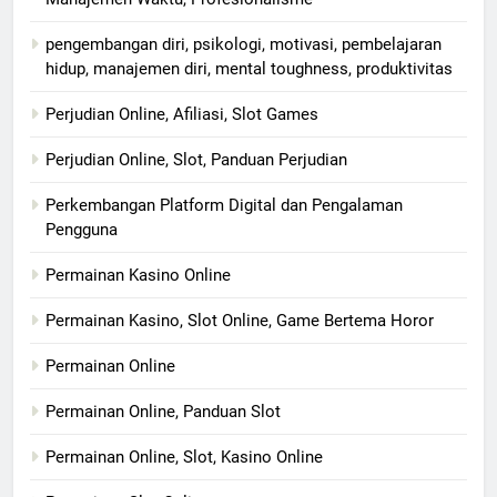
pengembangan diri, psikologi, motivasi, pembelajaran
hidup, manajemen diri, mental toughness, produktivitas
Perjudian Online, Afiliasi, Slot Games
Perjudian Online, Slot, Panduan Perjudian
Perkembangan Platform Digital dan Pengalaman
Pengguna
Permainan Kasino Online
Permainan Kasino, Slot Online, Game Bertema Horor
Permainan Online
Permainan Online, Panduan Slot
Permainan Online, Slot, Kasino Online