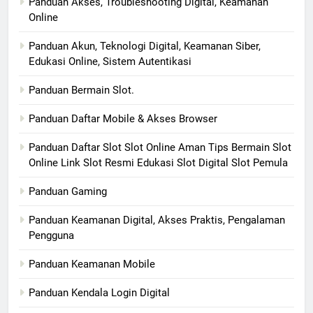
Panduan Akses, Troubleshooting Digital, Keamanan
Online
Panduan Akun, Teknologi Digital, Keamanan Siber,
Edukasi Online, Sistem Autentikasi
Panduan Bermain Slot.
Panduan Daftar Mobile & Akses Browser
Panduan Daftar Slot Slot Online Aman Tips Bermain Slot
Online Link Slot Resmi Edukasi Slot Digital Slot Pemula
Panduan Gaming
Panduan Keamanan Digital, Akses Praktis, Pengalaman
Pengguna
Panduan Keamanan Mobile
Panduan Kendala Login Digital