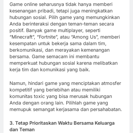
Game online seharusnya tidak hanya memberi
kesenangan pribadi, tetapi juga meningkatkan
hubungan sosial. Pilih game yang memungkinkan
Anda berinteraksi dengan teman-teman secara
positif. Banyak game multiplayer, seperti
“Minecraft”, “Fortnite”, atau “Among Us”, memberi
kesempatan untuk bekerja sama dalam tim,
berkomunikasi, dan merayakan kemenangan
bersama. Game semacam ini membantu
memperkuat hubungan sosial karena melibatkan
kerja tim dan komunikasi yang baik.
Namun, hindari game yang menciptakan atmosfer
kompetitif yang berlebihan atau memiliki
komunitas toxic yang bisa merusak hubungan
Anda dengan orang lain. Pilihlah game yang
memupuk semangat kerjasama dan persahabatan.
3. Tetap Prioritaskan Waktu Bersama Keluarga
dan Teman