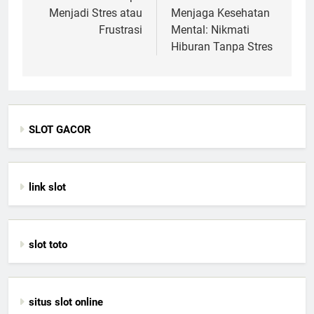
Menjadi Stres atau
Menjaga Kesehatan
Frustrasi
Mental: Nikmati
Hiburan Tanpa Stres
SLOT GACOR
link slot
slot toto
situs slot online