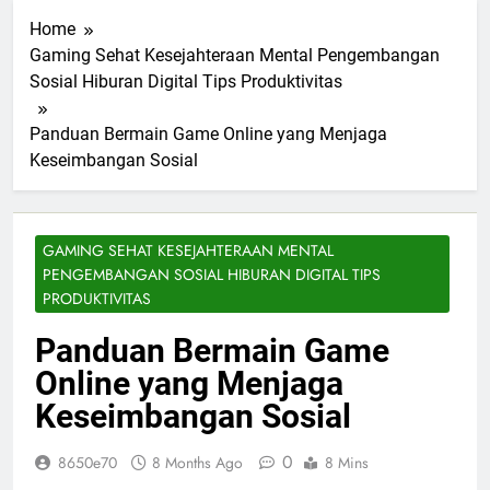
Home
Gaming Sehat Kesejahteraan Mental Pengembangan
Sosial Hiburan Digital Tips Produktivitas
Panduan Bermain Game Online yang Menjaga
Keseimbangan Sosial
GAMING SEHAT KESEJAHTERAAN MENTAL
PENGEMBANGAN SOSIAL HIBURAN DIGITAL TIPS
PRODUKTIVITAS
Panduan Bermain Game
Online yang Menjaga
Keseimbangan Sosial
0
8650e70
8 Months Ago
8 Mins