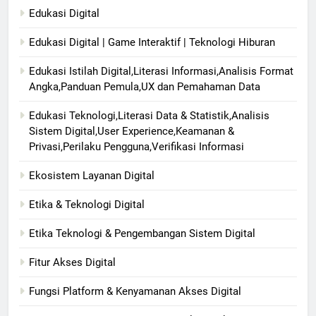
Edukasi Digital
Edukasi Digital | Game Interaktif | Teknologi Hiburan
Edukasi Istilah Digital,Literasi Informasi,Analisis Format
Angka,Panduan Pemula,UX dan Pemahaman Data
Edukasi Teknologi,Literasi Data & Statistik,Analisis
Sistem Digital,User Experience,Keamanan &
Privasi,Perilaku Pengguna,Verifikasi Informasi
Ekosistem Layanan Digital
Etika & Teknologi Digital
Etika Teknologi & Pengembangan Sistem Digital
Fitur Akses Digital
Fungsi Platform & Kenyamanan Akses Digital