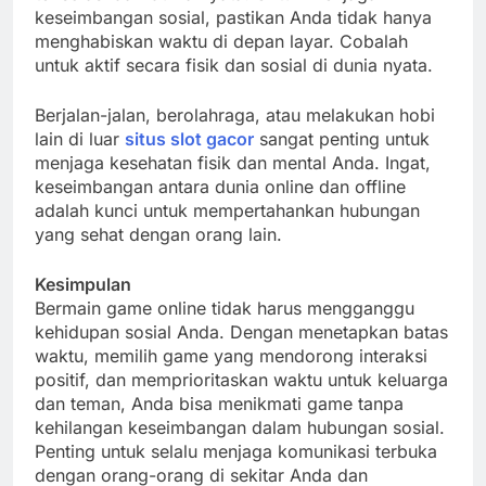
keseimbangan sosial, pastikan Anda tidak hanya
menghabiskan waktu di depan layar. Cobalah
untuk aktif secara fisik dan sosial di dunia nyata.
Berjalan-jalan, berolahraga, atau melakukan hobi
lain di luar
situs slot gacor
sangat penting untuk
menjaga kesehatan fisik dan mental Anda. Ingat,
keseimbangan antara dunia online dan offline
adalah kunci untuk mempertahankan hubungan
yang sehat dengan orang lain.
Kesimpulan
Bermain game online tidak harus mengganggu
kehidupan sosial Anda. Dengan menetapkan batas
waktu, memilih game yang mendorong interaksi
positif, dan memprioritaskan waktu untuk keluarga
dan teman, Anda bisa menikmati game tanpa
kehilangan keseimbangan dalam hubungan sosial.
Penting untuk selalu menjaga komunikasi terbuka
dengan orang-orang di sekitar Anda dan