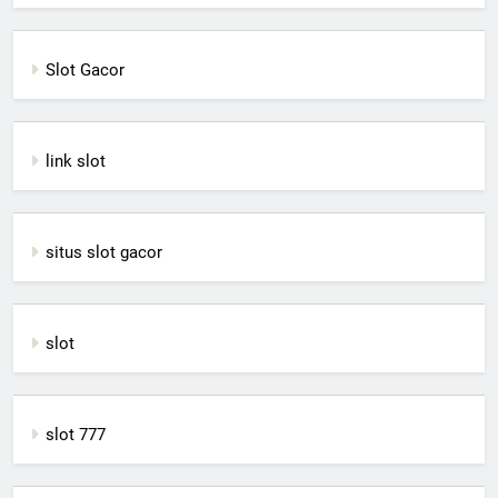
Slot Gacor
link slot
situs slot gacor
slot
slot 777