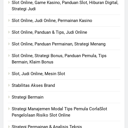
Slot Online, Game Kasino, Panduan Slot, Hiburan Digital,
Strategi Judi
Slot Online, Judi Online, Permainan Kasino
Slot Online, Panduan & Tips, Judi Online
Slot Online, Panduan Permainan, Strategi Menang
Slot Online, Strategi Bonus, Panduan Pemula, Tips
Bermain, Klaim Bonus
Slot, Judi Online, Mesin Slot
Stabilitas Akses Brand
Strategi Bermain
Strategi Manajemen Modal Tips Pemula CorlaSlot
Pengelolaan Risiko Slot Online
Strategi Permainan & Analisis Teknis