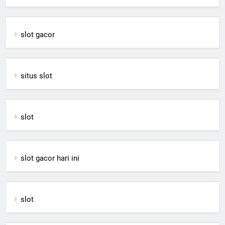
slot gacor
situs slot
slot
slot gacor hari ini
slot