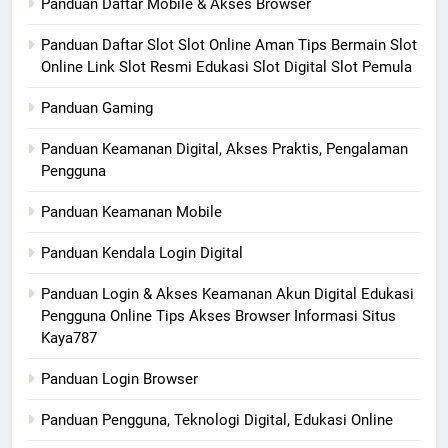
Panduan Daftar Mobile & Akses Browser
Panduan Daftar Slot Slot Online Aman Tips Bermain Slot
Online Link Slot Resmi Edukasi Slot Digital Slot Pemula
Panduan Gaming
Panduan Keamanan Digital, Akses Praktis, Pengalaman
Pengguna
Panduan Keamanan Mobile
Panduan Kendala Login Digital
Panduan Login & Akses Keamanan Akun Digital Edukasi
Pengguna Online Tips Akses Browser Informasi Situs
Kaya787
Panduan Login Browser
Panduan Pengguna, Teknologi Digital, Edukasi Online