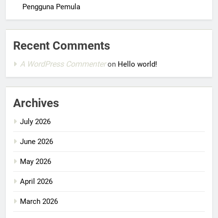
Pengguna Pemula
Recent Comments
A WordPress Commenter
on
Hello world!
Archives
July 2026
June 2026
May 2026
April 2026
March 2026