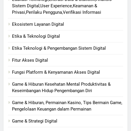
Sistem Digital,User Experience,Keamanan &
Privasi,Perilaku Pengguna,Verifikasi Informasi
Ekosistem Layanan Digital
Etika & Teknologi Digital
Etika Teknologi & Pengembangan Sistem Digital
Fitur Akses Digital
Fungsi Platform & Kenyamanan Akses Digital
Game & Hiburan Kesehatan Mental Produktivitas &
Keseimbangan Hidup Pengembangan Diri
Game & Hiburan, Permainan Kasino, Tips Bermain Game,
Pengelolaan Keuangan dalam Permainan
Game & Strategi Digital