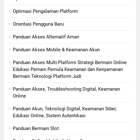
Optimasi Pengalaman Platform
Orientasi Pengguna Baru
Panduan Akses Alternatif Aman
Panduan Akses Mobile & Keamanan Akun
Panduan Akses Multi-Platform Strategi Bermain Online
Edukasi Pemain Pemula Keamanan dan Kenyamanan
Bermain Teknologi Platform Judi
Panduan Akses, Troubleshooting Digital, Keamanan
Online
Panduan Akun, Teknologi Digital, Keamanan Siber,
Edukasi Online, Sistem Autentikasi
Panduan Bermain Slot.