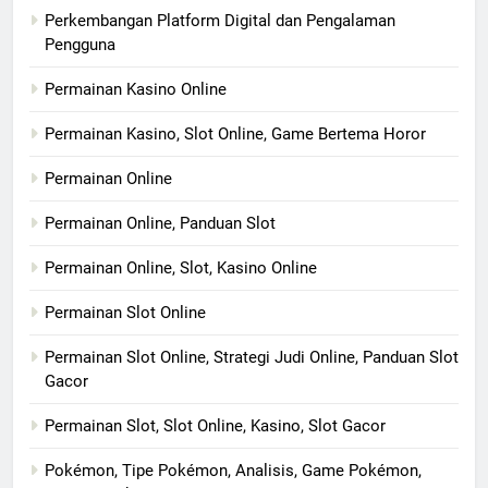
Perkembangan Platform Digital dan Pengalaman
Pengguna
Permainan Kasino Online
Permainan Kasino, Slot Online, Game Bertema Horor
Permainan Online
Permainan Online, Panduan Slot
Permainan Online, Slot, Kasino Online
Permainan Slot Online
Permainan Slot Online, Strategi Judi Online, Panduan Slot
Gacor
Permainan Slot, Slot Online, Kasino, Slot Gacor
Pokémon, Tipe Pokémon, Analisis, Game Pokémon,