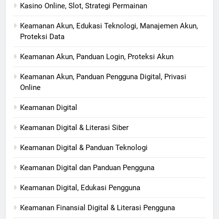
Kasino Online, Slot, Strategi Permainan
Keamanan Akun, Edukasi Teknologi, Manajemen Akun,
Proteksi Data
Keamanan Akun, Panduan Login, Proteksi Akun
Keamanan Akun, Panduan Pengguna Digital, Privasi
Online
Keamanan Digital
Keamanan Digital & Literasi Siber
Keamanan Digital & Panduan Teknologi
Keamanan Digital dan Panduan Pengguna
Keamanan Digital, Edukasi Pengguna
Keamanan Finansial Digital & Literasi Pengguna