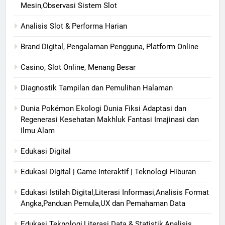
Mesin,Observasi Sistem Slot
Analisis Slot & Performa Harian
Brand Digital, Pengalaman Pengguna, Platform Online
Casino, Slot Online, Menang Besar
Diagnostik Tampilan dan Pemulihan Halaman
Dunia Pokémon Ekologi Dunia Fiksi Adaptasi dan
Regenerasi Kesehatan Makhluk Fantasi Imajinasi dan
Ilmu Alam
Edukasi Digital
Edukasi Digital | Game Interaktif | Teknologi Hiburan
Edukasi Istilah Digital,Literasi Informasi,Analisis Format
Angka,Panduan Pemula,UX dan Pemahaman Data
Edukasi Teknologi,Literasi Data & Statistik,Analisis