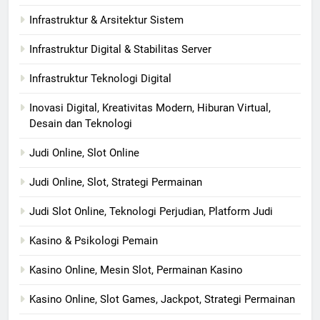
Infrastruktur & Arsitektur Sistem
Infrastruktur Digital & Stabilitas Server
Infrastruktur Teknologi Digital
Inovasi Digital, Kreativitas Modern, Hiburan Virtual,
Desain dan Teknologi
Judi Online, Slot Online
Judi Online, Slot, Strategi Permainan
Judi Slot Online, Teknologi Perjudian, Platform Judi
Kasino & Psikologi Pemain
Kasino Online, Mesin Slot, Permainan Kasino
Kasino Online, Slot Games, Jackpot, Strategi Permainan