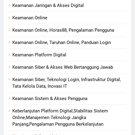
Keamanan Jaringan & Akses Digital
Keamanan Online
Keamanan Online, Horas88, Pengalaman Pengguna
Keamanan Online, Taruhan Online, Panduan Login
Keamanan Platform Digital
Keamanan Siber & Akses Web Bertanggung Jawab
Keamanan Siber, Teknologi Login, Infrastruktur Digital,
Tata Kelola Data, Inovasi IT
Keamanan Sistem & Akses Pengguna
Keberlanjutan Platform Digital,Stabilitas Sistem
Online,Manajemen Teknologi Jangka
Panjang,Pengalaman Pengguna Berkelanjutan