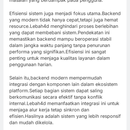
masalah yang berdampak pada pengguna.
Efisiensi sistem juga menjadi fokus utama.Backend
yang modern tidak hanya cepat,tetapi juga hemat
resource.Lebah4d menghindari proses berlebihan
yang dapat membebani sistem.Pendekatan ini
memastikan backend mampu beroperasi stabil
dalam jangka waktu panjang tanpa penurunan
performa yang signifikan.Efisiensi ini sangat
penting untuk menjaga kualitas layanan dalam
penggunaan harian.
Selain itu,backend modern mempermudah
integrasi dengan komponen lain dalam ekosistem
platform.Setiap bagian sistem dapat saling
berkomunikasi secara efektif tanpa konflik
internal.Lebah4d memanfaatkan integrasi ini untuk
menjaga alur kerja tetap sinkron dan
efisien.Hasilnya adalah sistem yang lebih responsif
dan mudah dikelola.