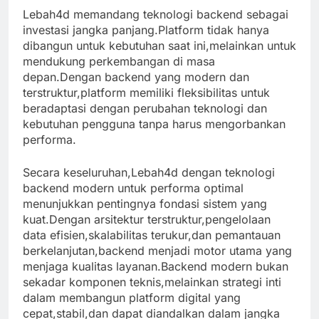
Lebah4d memandang teknologi backend sebagai
investasi jangka panjang.Platform tidak hanya
dibangun untuk kebutuhan saat ini,melainkan untuk
mendukung perkembangan di masa
depan.Dengan backend yang modern dan
terstruktur,platform memiliki fleksibilitas untuk
beradaptasi dengan perubahan teknologi dan
kebutuhan pengguna tanpa harus mengorbankan
performa.
Secara keseluruhan,Lebah4d dengan teknologi
backend modern untuk performa optimal
menunjukkan pentingnya fondasi sistem yang
kuat.Dengan arsitektur terstruktur,pengelolaan
data efisien,skalabilitas terukur,dan pemantauan
berkelanjutan,backend menjadi motor utama yang
menjaga kualitas layanan.Backend modern bukan
sekadar komponen teknis,melainkan strategi inti
dalam membangun platform digital yang
cepat,stabil,dan dapat diandalkan dalam jangka