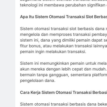
teknologi ini membawa perubahan signifikan d
Apa Itu Sistem Otomasi Transaksi Slot Berba
Sistem otomasi transaksi slot berbasis dana
mengelola dan memproses transaksi pembaya
sistem ini, dana yang dimiliki pemain dapat 
fitur bonus, atau melakukan transaksi lainny
pemain ingin melakukan transaksi.
Sistem ini memungkinkan pemain untuk melak
akun mereka dengan lebih cepat dan mudah. 
bermain tanpa gangguan, sementara platform
pengelolaan dana.
Cara Kerja Sistem Otomasi Transaksi Berbas
Sistem otomasi transaksi berbasis dana be