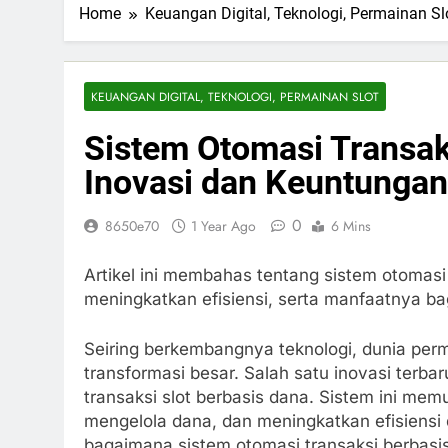
Home
Keuangan Digital, Teknologi, Permainan Sl
KEUANGAN DIGITAL, TEKNOLOGI, PERMAINAN SLOT
Sistem Otomasi Transak
Inovasi dan Keuntunga
0
8650e70
1 Year Ago
6 Mins
Artikel ini membahas tentang sistem otomasi 
meningkatkan efisiensi, serta manfaatnya b
Seiring berkembangnya teknologi, dunia pe
transformasi besar. Salah satu inovasi terb
transaksi slot berbasis dana. Sistem ini m
mengelola dana, dan meningkatkan efisiensi
bagaimana sistem otomasi transaksi berbasi