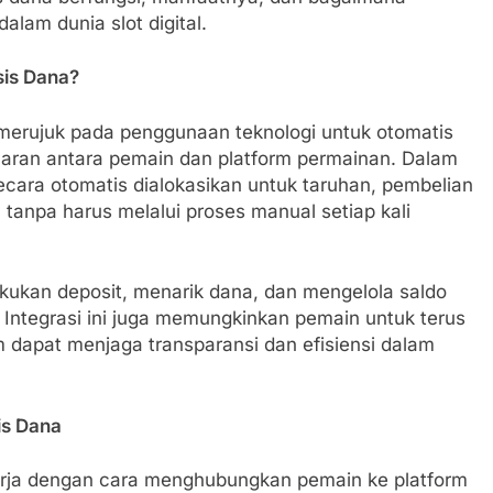
alam dunia slot digital.
sis Dana?
 merujuk pada penggunaan teknologi untuk otomatis
ran antara pemain dan platform permainan. Dalam
secara otomatis dialokasikan untuk taruhan, pembelian
a tanpa harus melalui proses manual setiap kali
ukan deposit, menarik dana, dan mengelola saldo
Integrasi ini juga memungkinkan pemain untuk terus
 dapat menjaga transparansi dan efisiensi dalam
is Dana
kerja dengan cara menghubungkan pemain ke platform