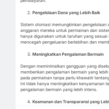
pembayaran.
Pengelolaan Dana yang Lebih Baik
Sistem otomasi memungkinkan pengelolaan d
anggaran mereka untuk permainan dan sist
hanya digunakan untuk taruhan yang sesuai
mencegah pengeluaran berlebihan dan membe
Meningkatkan Pengalaman Bermain
Dengan meminimalkan gangguan yang disebab
memberikan pengalaman bermain yang lebih 
pada permainan tanpa perlu khawatir tenta
Ini tidak hanya meningkatkan kenyamanan t
pengalaman bermain yang lebih intens.
Keamanan dan Transparansi yang Lebi