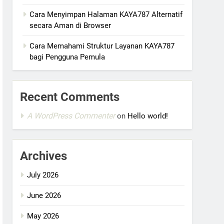
Cara Menyimpan Halaman KAYA787 Alternatif
secara Aman di Browser
Cara Memahami Struktur Layanan KAYA787
bagi Pengguna Pemula
Recent Comments
A WordPress Commenter
on
Hello world!
Archives
July 2026
June 2026
May 2026