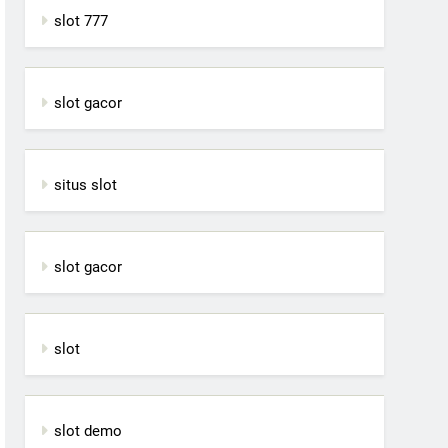
slot 777
slot gacor
situs slot
slot gacor
slot
slot demo