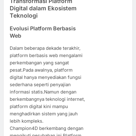
Transformasi Platform
Digital dalam Ekosistem
Teknologi
Evolusi Platform Berbasis
Web
Dalam beberapa dekade terakhir,
platform berbasis web mengalami
perkembangan yang sangat
pesat.Pada awalnya, platform
digital hanya menyediakan fungsi
sederhana seperti penyajian
informasi statis.Namun dengan
berkembangnya teknologi internet,
platform digital kini mampu
menghadirkan sistem yang jauh
lebih kompleks.
Champion4D berkembang dengan
mengikuti perubahan ini.Platform