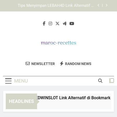
Skip
Cara Mengatasi Tampilan Kosong pada Halaman
to
KAYA787 Alternatif
content
Cara Menyimpan Halaman KAYA787 Alternatif
secara Aman di Browser
Tips Menyimpan EDWINSLOT Link Alternatif di
Bookmark Browser secara Aman dan Teratur
Tips Menyimpan LEBAH4D Link Alternatif di
Bookmark Browser secara Aman dan Teratur
Cara Mengatasi Tampilan Kosong pada Halaman
KAYA787 Alternatif
Maroc Recettes
Temukan Resep Tradisional Maroko Yang
Cara Menyimpan Halaman KAYA787 Alternatif
NEWSLETTER
RANDOM NEWS
secara Aman di Browser
Lezat Di Maroc Recettes.
MENU
ps Menyimpan EDWINSLOT Link Alternatif di Bookmark Browse
HEADLINES
Weeks Ago