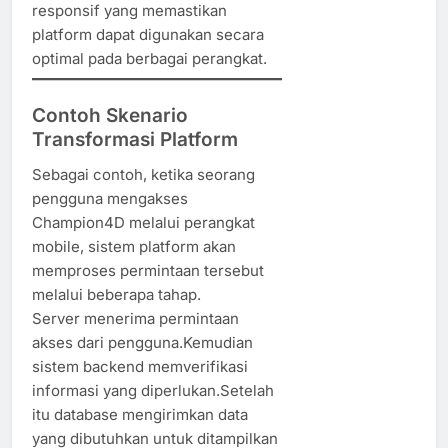
responsif yang memastikan
platform dapat digunakan secara
optimal pada berbagai perangkat.
Contoh Skenario
Transformasi Platform
Sebagai contoh, ketika seorang
pengguna mengakses
Champion4D melalui perangkat
mobile, sistem platform akan
memproses permintaan tersebut
melalui beberapa tahap.
Server menerima permintaan
akses dari pengguna.Kemudian
sistem backend memverifikasi
informasi yang diperlukan.Setelah
itu database mengirimkan data
yang dibutuhkan untuk ditampilkan