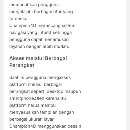
memudahkan pengguna
menjelajahi berbagai fitur yang
tersedia.
Champion4D merancang sistem
navigasi yang intuitif sehingga
pengguna dapat menemukan
layanan dengan lebih mudah.
Akses melalui Berbagai
Perangkat
Saat ini pengguna mengakses
platform melalui berbagai
perangkat seperti desktop maupun
smartphone.Oleh karena itu
platform harus mampu
menyesuaikan tampilan dengan
berbagai ukuran layar.
Champion4D menggunakan desain