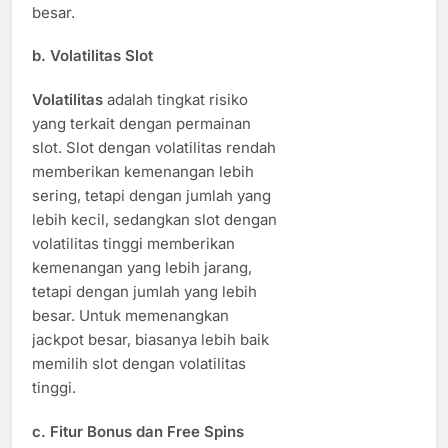
besar.
b.
Volatilitas Slot
Volatilitas
adalah tingkat risiko
yang terkait dengan permainan
slot. Slot dengan volatilitas rendah
memberikan kemenangan lebih
sering, tetapi dengan jumlah yang
lebih kecil, sedangkan slot dengan
volatilitas tinggi memberikan
kemenangan yang lebih jarang,
tetapi dengan jumlah yang lebih
besar. Untuk memenangkan
jackpot besar, biasanya lebih baik
memilih slot dengan volatilitas
tinggi.
c.
Fitur Bonus dan Free Spins