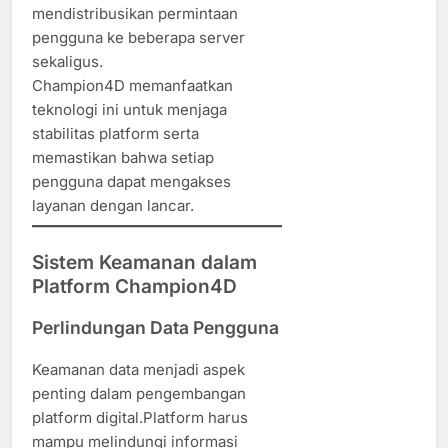
mendistribusikan permintaan
pengguna ke beberapa server
sekaligus.
Champion4D memanfaatkan
teknologi ini untuk menjaga
stabilitas platform serta
memastikan bahwa setiap
pengguna dapat mengakses
layanan dengan lancar.
Sistem Keamanan dalam
Platform Champion4D
Perlindungan Data Pengguna
Keamanan data menjadi aspek
penting dalam pengembangan
platform digital.Platform harus
mampu melindungi informasi