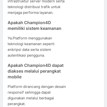
infrastruktur server modern serta
teknologi distribusi trafik untuk
menjaga performa layanan.
Apakah Champion4D
memiliki sistem keamanan
Ya.Platform menggunakan
teknologi keamanan seperti
enkripsi data serta sistem
autentikasi pengguna.
Apakah Champion4D dapat
diakses melalui perangkat
mobile
Platform dirancang dengan desain
responsif sehingga dapat
digunakan melalui berbagai
perangkat.