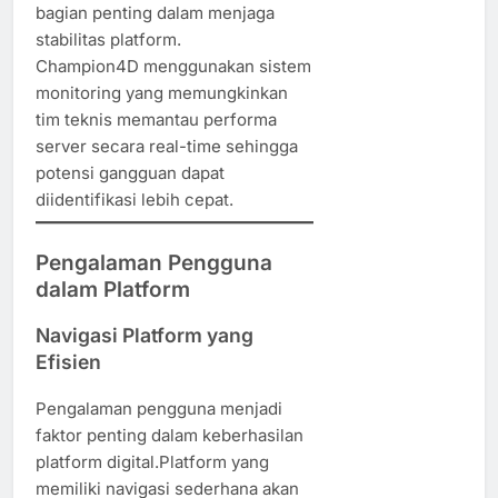
bagian penting dalam menjaga
stabilitas platform.
Champion4D menggunakan sistem
monitoring yang memungkinkan
tim teknis memantau performa
server secara real-time sehingga
potensi gangguan dapat
diidentifikasi lebih cepat.
Pengalaman Pengguna
dalam Platform
Navigasi Platform yang
Efisien
Pengalaman pengguna menjadi
faktor penting dalam keberhasilan
platform digital.Platform yang
memiliki navigasi sederhana akan