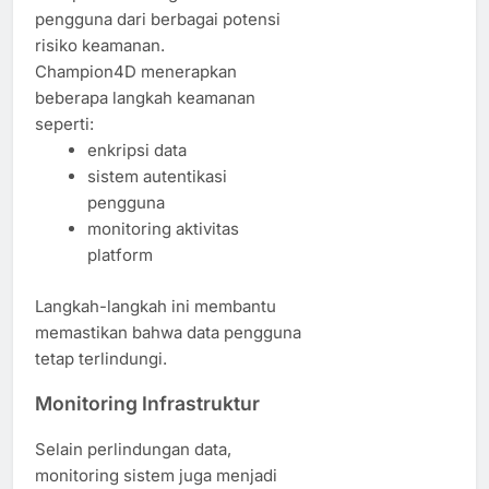
pengguna dari berbagai potensi
risiko keamanan.
Champion4D menerapkan
beberapa langkah keamanan
seperti:
enkripsi data
sistem autentikasi
pengguna
monitoring aktivitas
platform
Langkah-langkah ini membantu
memastikan bahwa data pengguna
tetap terlindungi.
Monitoring Infrastruktur
Selain perlindungan data,
monitoring sistem juga menjadi