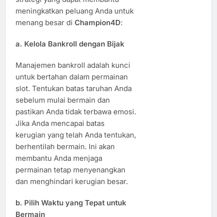
meningkatkan peluang Anda untuk
menang besar di
Champion4D
:
a.
Kelola Bankroll dengan Bijak
Manajemen bankroll adalah kunci
untuk bertahan dalam permainan
slot. Tentukan batas taruhan Anda
sebelum mulai bermain dan
pastikan Anda tidak terbawa emosi.
Jika Anda mencapai batas
kerugian yang telah Anda tentukan,
berhentilah bermain. Ini akan
membantu Anda menjaga
permainan tetap menyenangkan
dan menghindari kerugian besar.
b.
Pilih Waktu yang Tepat untuk
Bermain