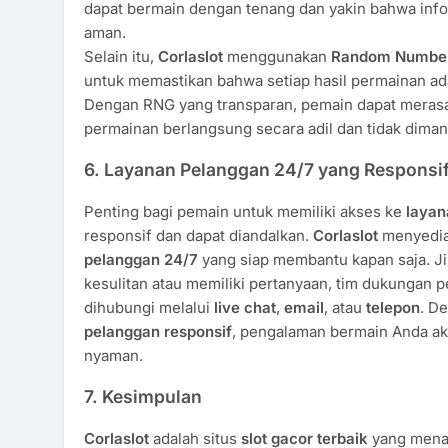
dapat bermain dengan tenang dan yakin bahwa info
aman.
Selain itu,
Corlaslot
menggunakan
Random Number
untuk memastikan bahwa setiap hasil permainan a
Dengan RNG yang transparan, pemain dapat meras
permainan berlangsung secara adil dan tidak dimani
6.
Layanan Pelanggan 24/7 yang Responsi
Penting bagi pemain untuk memiliki akses ke
layan
responsif dan dapat diandalkan.
Corlaslot
menyedi
pelanggan 24/7
yang siap membantu kapan saja. J
kesulitan atau memiliki pertanyaan, tim dukungan 
dihubungi melalui
live chat
,
email
, atau
telepon
. D
pelanggan responsif
, pengalaman bermain Anda aka
nyaman.
7.
Kesimpulan
Corlaslot
adalah situs
slot gacor terbaik
yang men