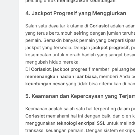
peluang untuk
meningkatkan keuntungan
.
4.
Jackpot Progresif yang Menggiurkan
Salah satu daya tarik utama di
Corlaslot
adalah ada
yang terus bertumbuh seiring dengan jumlah taruh
pemain. Semakin banyak pemain yang berpartisipas
jackpot yang tersedia. Dengan
jackpot progresif
, 
kesempatan untuk meraih hadiah yang sangat besar
mengubah hidup mereka.
Di
Corlaslot
,
jackpot progresif
memberi peluang be
memenangkan hadiah luar biasa
, memberi Anda p
keuntungan besar
yang tidak bisa ditemukan di ban
5.
Keamanan dan Kepercayaan yang Terja
Keamanan adalah salah satu hal terpenting dalam pe
Corlaslot
memahami hal ini dengan baik, dan oleh k
menggunakan
teknologi enkripsi SSL
untuk melindu
transaksi keuangan pemain. Dengan sistem enkripsi