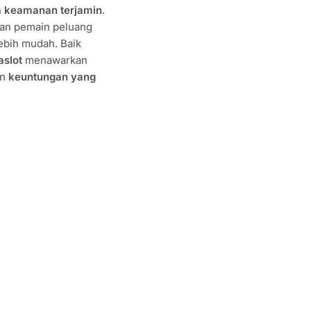
n
keamanan terjamin
.
n pemain peluang
bih mudah. Baik
aslot
menawarkan
an
keuntungan yang