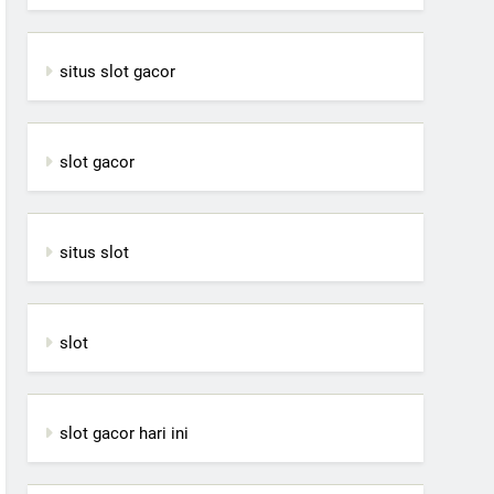
situs slot gacor
slot gacor
situs slot
slot
slot gacor hari ini