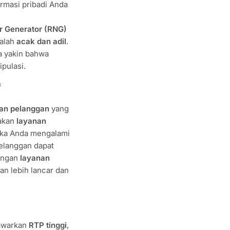
rmasi pribadi Anda
 Generator (RNG)
dalah
acak dan adil
.
a yakin bahwa
pulasi.
f
an pelanggan
yang
akan
layanan
ika Anda mengalami
pelanggan dapat
engan
layanan
n lebih lancar dan
awarkan
RTP tinggi
,