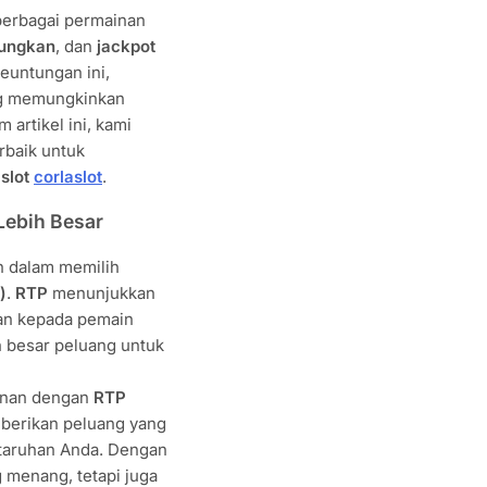
berbagai permainan
tungkan
, dan
jackpot
untungan ini,
g memungkinkan
m artikel ini, kami
erbaik untuk
n
slot
corlaslot
.
Lebih Besar
n dalam memilih
)
.
RTP
menunjukkan
kan kepada pemain
n besar peluang untuk
inan dengan
RTP
berikan peluang yang
 taruhan Anda. Dengan
 menang, tetapi juga