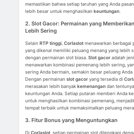
memastikan bahwa setiap taruhan yang Anda pasan
lebih besar untuk menghasilkan
keuntungan
.
2.
Slot Gacor: Permainan yang Memberik
Lebih Sering
Selain
RTP tinggi
,
Corlaslot
menawarkan berbagai 
yang dikenal memiliki peluang menang yang lebih 
dengan permainan slot biasa.
Slot gacor
adalah jen
menawarkan kombinasi pemenang lebih sering, yan
sering Anda bermain, semakin besar peluang Anda
Dengan permainan
slot gacor
yang tersedia di
Corl
merasakan lebih banyak
kemenangan
dan tentuny
keuntungan Anda. Setiap putaran memberi Anda ke
untuk menghasilkan kombinasi pemenang, menjad
tempat terbaik untuk memaksimalkan peluang mer
3.
Fitur Bonus yang Menguntungkan
Di
Corlaslot
, setiap permainan slot dilengkapi den