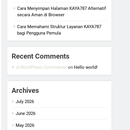
Cara Menyimpan Halaman KAYA787 Alternatif
secara Aman di Browser
Cara Memahami Struktur Layanan KAYA787
bagi Pengguna Pemula
Recent Comments
A WordPress Commenter
on
Hello world!
Archives
July 2026
June 2026
May 2026