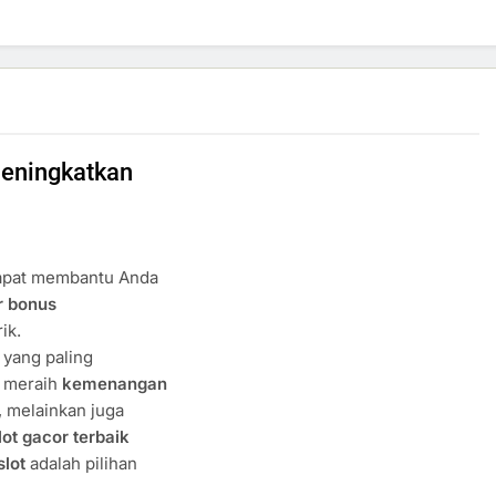
Meningkatkan
apat membantu Anda
ur bonus
ik.
s yang paling
 meraih
kemenangan
, melainkan juga
lot gacor terbaik
slot
adalah pilihan