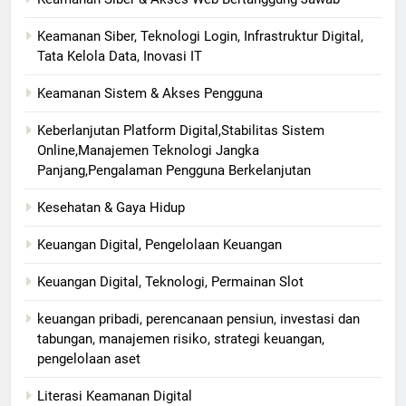
Keamanan Siber, Teknologi Login, Infrastruktur Digital,
Tata Kelola Data, Inovasi IT
Keamanan Sistem & Akses Pengguna
Keberlanjutan Platform Digital,Stabilitas Sistem
Online,Manajemen Teknologi Jangka
Panjang,Pengalaman Pengguna Berkelanjutan
Kesehatan & Gaya Hidup
Keuangan Digital, Pengelolaan Keuangan
Keuangan Digital, Teknologi, Permainan Slot
keuangan pribadi, perencanaan pensiun, investasi dan
tabungan, manajemen risiko, strategi keuangan,
pengelolaan aset
Literasi Keamanan Digital