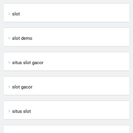
slot
slot demo
situs slot gacor
slot gacor
situs slot