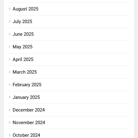
August 2025
July 2025
June 2025
May 2025
April 2025
March 2025
February 2025
January 2025
December 2024
November 2024
October 2024