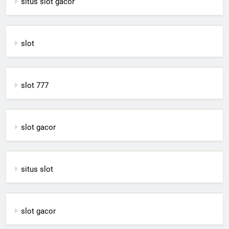
situs slot gacor
slot
slot 777
slot gacor
situs slot
slot gacor