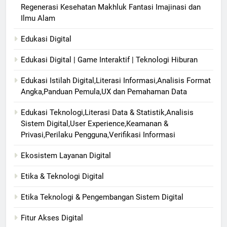
Regenerasi Kesehatan Makhluk Fantasi Imajinasi dan
Ilmu Alam
Edukasi Digital
Edukasi Digital | Game Interaktif | Teknologi Hiburan
Edukasi Istilah Digital,Literasi Informasi,Analisis Format
Angka,Panduan Pemula,UX dan Pemahaman Data
Edukasi Teknologi,Literasi Data & Statistik,Analisis
Sistem Digital,User Experience,Keamanan &
Privasi,Perilaku Pengguna,Verifikasi Informasi
Ekosistem Layanan Digital
Etika & Teknologi Digital
Etika Teknologi & Pengembangan Sistem Digital
Fitur Akses Digital