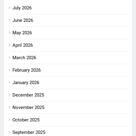
July 2026
June 2026
May 2026
April 2026
March 2026
February 2026
January 2026
December 2025
November 2025
October 2025
September 2025