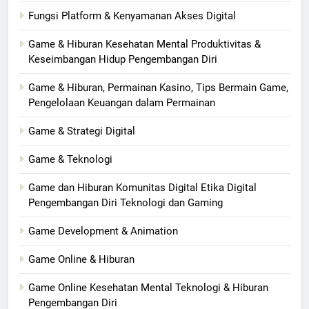
Fungsi Platform & Kenyamanan Akses Digital
Game & Hiburan Kesehatan Mental Produktivitas &
Keseimbangan Hidup Pengembangan Diri
Game & Hiburan, Permainan Kasino, Tips Bermain Game,
Pengelolaan Keuangan dalam Permainan
Game & Strategi Digital
Game & Teknologi
Game dan Hiburan Komunitas Digital Etika Digital
Pengembangan Diri Teknologi dan Gaming
Game Development & Animation
Game Online & Hiburan
Game Online Kesehatan Mental Teknologi & Hiburan
Pengembangan Diri