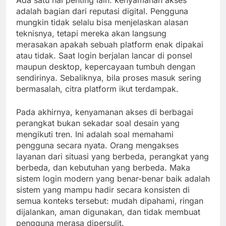
adalah bagian dari reputasi digital. Pengguna
mungkin tidak selalu bisa menjelaskan alasan
teknisnya, tetapi mereka akan langsung
merasakan apakah sebuah platform enak dipakai
atau tidak. Saat login berjalan lancar di ponsel
maupun desktop, kepercayaan tumbuh dengan
sendirinya. Sebaliknya, bila proses masuk sering
bermasalah, citra platform ikut terdampak.
Pada akhirnya, kenyamanan akses di berbagai
perangkat bukan sekadar soal desain yang
mengikuti tren. Ini adalah soal memahami
pengguna secara nyata. Orang mengakses
layanan dari situasi yang berbeda, perangkat yang
berbeda, dan kebutuhan yang berbeda. Maka
sistem login modern yang benar-benar baik adalah
sistem yang mampu hadir secara konsisten di
semua konteks tersebut: mudah dipahami, ringan
dijalankan, aman digunakan, dan tidak membuat
pengguna merasa dipersulit.