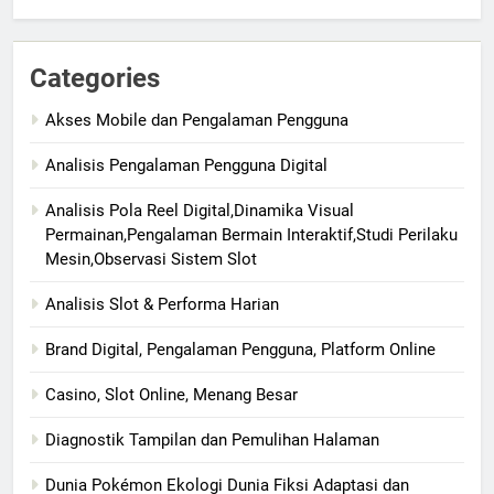
Categories
Akses Mobile dan Pengalaman Pengguna
Analisis Pengalaman Pengguna Digital
Analisis Pola Reel Digital,Dinamika Visual
Permainan,Pengalaman Bermain Interaktif,Studi Perilaku
Mesin,Observasi Sistem Slot
Analisis Slot & Performa Harian
Brand Digital, Pengalaman Pengguna, Platform Online
Casino, Slot Online, Menang Besar
Diagnostik Tampilan dan Pemulihan Halaman
Dunia Pokémon Ekologi Dunia Fiksi Adaptasi dan