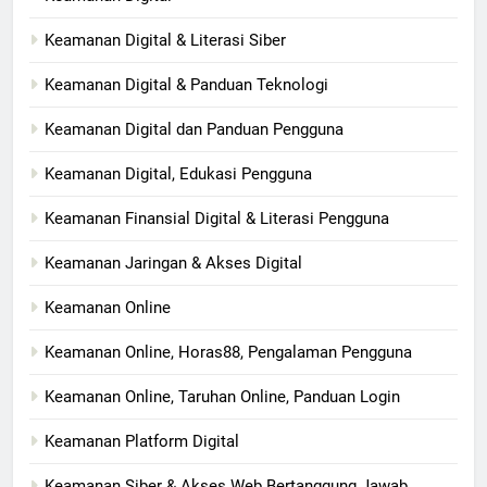
Keamanan Digital & Literasi Siber
Keamanan Digital & Panduan Teknologi
Keamanan Digital dan Panduan Pengguna
Keamanan Digital, Edukasi Pengguna
Keamanan Finansial Digital & Literasi Pengguna
Keamanan Jaringan & Akses Digital
Keamanan Online
Keamanan Online, Horas88, Pengalaman Pengguna
Keamanan Online, Taruhan Online, Panduan Login
Keamanan Platform Digital
Keamanan Siber & Akses Web Bertanggung Jawab