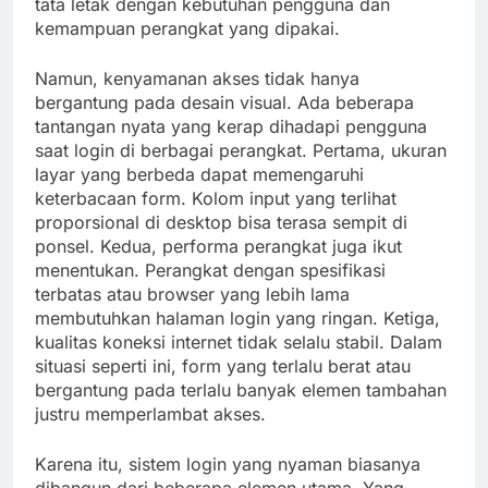
tata letak dengan kebutuhan pengguna dan
kemampuan perangkat yang dipakai.
Namun, kenyamanan akses tidak hanya
bergantung pada desain visual. Ada beberapa
tantangan nyata yang kerap dihadapi pengguna
saat login di berbagai perangkat. Pertama, ukuran
layar yang berbeda dapat memengaruhi
keterbacaan form. Kolom input yang terlihat
proporsional di desktop bisa terasa sempit di
ponsel. Kedua, performa perangkat juga ikut
menentukan. Perangkat dengan spesifikasi
terbatas atau browser yang lebih lama
membutuhkan halaman login yang ringan. Ketiga,
kualitas koneksi internet tidak selalu stabil. Dalam
situasi seperti ini, form yang terlalu berat atau
bergantung pada terlalu banyak elemen tambahan
justru memperlambat akses.
Karena itu, sistem login yang nyaman biasanya
dibangun dari beberapa elemen utama. Yang