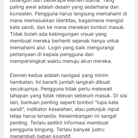
paling awal adalah desain yang sederhana dan
konsisten. Pengguna harus langsung memahami di
mana memasukkan identitas, bagaimana mengisi
kata sandi, dan ke mana menekan tombol masuk.
Tidak boleh ada kebingungan visual yang
membuat mereka berhenti sejenak hanya untuk
memahami alur. Login yang baik mengurangi
pertanyaan di kepala pengguna dan
mempersingkat waktu menuju akun mereka.
Elemen kedua adalah navigasi yang minim
hambatan. Ini berarti jumlah langkah dibuat
secukupnya. Pengguna tidak perlu melewati
tahapan yang tidak relevan sebelum masuk. Di sisi
lain, bantuan penting seperti tombol “lupa kata
sandi”, indikator kesalahan, atau petunjuk input
tetap harus tersedia. Keseimbangan ini sangat
penting. Terlalu sedikit informasi membuat
pengguna bingung. Terlalu banyak justru
menambah beban kognitif.