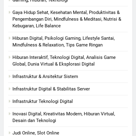
Gaya Hidup Sehat, Kesehatan Mental, Produktivitas &
Pengembangan Diri, Mindfulness & Meditasi, Nutrisi &
Kebugaran, Life Balance
Hiburan Digital, Psikologi Gaming, Lifestyle Santai,
Mindfulness & Relaxation, Tips Game Ringan
Hiburan Interaktif, Teknologi Digital, Analisis Game
Global, Dunia Virtual & Eksplorasi Digital
Infrastruktur & Arsitektur Sistem
Infrastruktur Digital & Stabilitas Server
Infrastruktur Teknologi Digital
Inovasi Digital, Kreativitas Modern, Hiburan Virtual,
Desain dan Teknologi
Judi Online, Slot Online