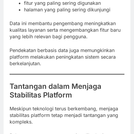
fitur yang paling sering digunakan
halaman yang paling sering dikunjungi
Data ini membantu pengembang meningkatkan
kualitas layanan serta mengembangkan fitur baru
yang lebih relevan bagi pengguna.
Pendekatan berbasis data juga memungkinkan
platform melakukan peningkatan sistem secara
berkelanjutan.
Tantangan dalam Menjaga
Stabilitas Platform
Meskipun teknologi terus berkembang, menjaga
stabilitas platform tetap menjadi tantangan yang
kompleks.