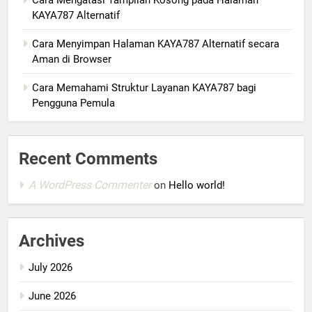
Cara Mengatasi Tampilan Kosong pada Halaman
KAYA787 Alternatif
Cara Menyimpan Halaman KAYA787 Alternatif secara
Aman di Browser
Cara Memahami Struktur Layanan KAYA787 bagi
Pengguna Pemula
Recent Comments
A WordPress Commenter
on
Hello world!
Archives
July 2026
June 2026