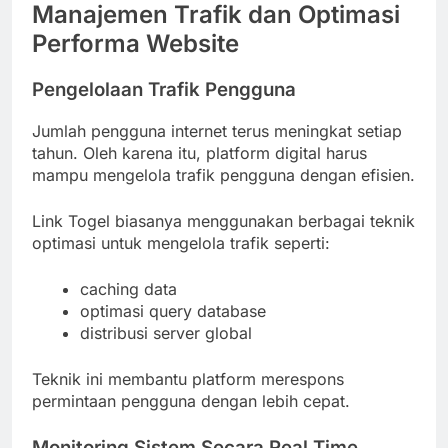
Manajemen Trafik dan Optimasi
Performa Website
Pengelolaan Trafik Pengguna
Jumlah pengguna internet terus meningkat setiap
tahun. Oleh karena itu, platform digital harus
mampu mengelola trafik pengguna dengan efisien.
Link Togel biasanya menggunakan berbagai teknik
optimasi untuk mengelola trafik seperti:
caching data
optimasi query database
distribusi server global
Teknik ini membantu platform merespons
permintaan pengguna dengan lebih cepat.
Monitoring Sistem Secara Real Time