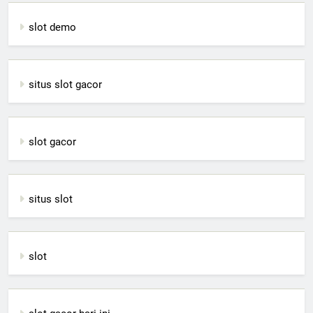
slot demo
situs slot gacor
slot gacor
situs slot
slot