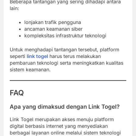
Beberapa tantangan yang sering dihadapi antara
lain:
lonjakan trafik pengguna
ancaman keamanan siber
kompleksitas infrastruktur teknologi
Untuk menghadapi tantangan tersebut, platform
seperti
link togel
harus terus melakukan
pembaruan teknologi serta meningkatkan kualitas
sistem keamanan.
FAQ
Apa yang dimaksud dengan Link Togel?
Link Togel merupakan akses menuju platform
digital berbasis internet yang menyediakan
berbagai layanan online melalui sistem teknologi