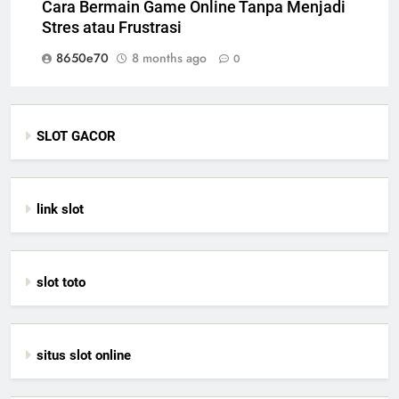
Cara Bermain Game Online Tanpa Menjadi
Stres atau Frustrasi
8650e70
8 months ago
0
SLOT GACOR
link slot
slot toto
situs slot online