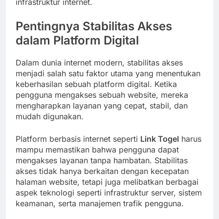
infrastruktur internet.
Pentingnya Stabilitas Akses
dalam Platform Digital
Dalam dunia internet modern, stabilitas akses
menjadi salah satu faktor utama yang menentukan
keberhasilan sebuah platform digital. Ketika
pengguna mengakses sebuah website, mereka
mengharapkan layanan yang cepat, stabil, dan
mudah digunakan.
Platform berbasis internet seperti
Link Togel
harus
mampu memastikan bahwa pengguna dapat
mengakses layanan tanpa hambatan. Stabilitas
akses tidak hanya berkaitan dengan kecepatan
halaman website, tetapi juga melibatkan berbagai
aspek teknologi seperti infrastruktur server, sistem
keamanan, serta manajemen trafik pengguna.