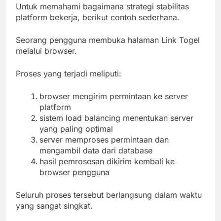
Untuk memahami bagaimana strategi stabilitas
platform bekerja, berikut contoh sederhana.
Seorang pengguna membuka halaman Link Togel
melalui browser.
Proses yang terjadi meliputi:
browser mengirim permintaan ke server
platform
sistem load balancing menentukan server
yang paling optimal
server memproses permintaan dan
mengambil data dari database
hasil pemrosesan dikirim kembali ke
browser pengguna
Seluruh proses tersebut berlangsung dalam waktu
yang sangat singkat.