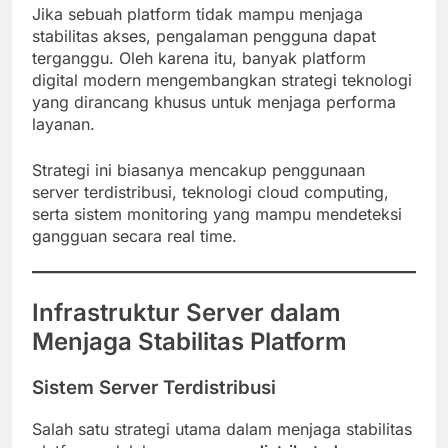
Jika sebuah platform tidak mampu menjaga
stabilitas akses, pengalaman pengguna dapat
terganggu. Oleh karena itu, banyak platform
digital modern mengembangkan strategi teknologi
yang dirancang khusus untuk menjaga performa
layanan.
Strategi ini biasanya mencakup penggunaan
server terdistribusi, teknologi cloud computing,
serta sistem monitoring yang mampu mendeteksi
gangguan secara real time.
Infrastruktur Server dalam
Menjaga Stabilitas Platform
Sistem Server Terdistribusi
Salah satu strategi utama dalam menjaga stabilitas