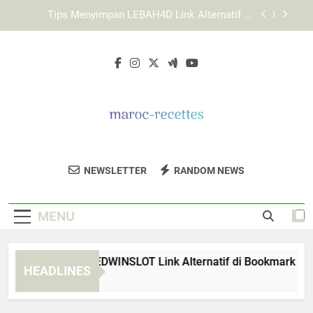
Skip
Cara Mengatasi Tampilan Kosong pada Halaman
to
KAYA787 Alternatif
content
Cara Menyimpan Halaman KAYA787 Alternatif
secara Aman di Browser
Tips Menyimpan EDWINSLOT Link Alternatif di
Bookmark Browser secara Aman dan Teratur
Tips Menyimpan LEBAH4D Link Alternatif di
Bookmark Browser secara Aman dan Teratur
Cara Mengatasi Tampilan Kosong pada Halaman
KAYA787 Alternatif
Maroc Recettes
Temukan Resep Tradisional Maroko Yang
Cara Menyimpan Halaman KAYA787 Alternatif
NEWSLETTER
RANDOM NEWS
secara Aman di Browser
Lezat Di Maroc Recettes.
MENU
ps Menyimpan EDWINSLOT Link Alternatif di Bookmark Browse
HEADLINES
Weeks Ago