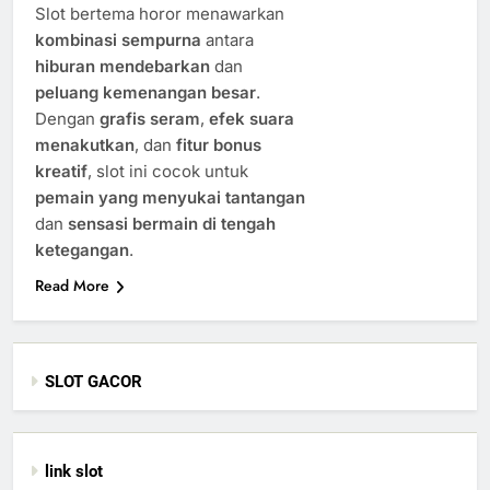
Slot bertema horor menawarkan
kombinasi sempurna
antara
hiburan mendebarkan
dan
peluang kemenangan besar
.
Dengan
grafis seram
,
efek suara
menakutkan
, dan
fitur bonus
kreatif
, slot ini cocok untuk
pemain yang menyukai tantangan
dan
sensasi bermain di tengah
ketegangan
.
Read More
SLOT GACOR
link slot