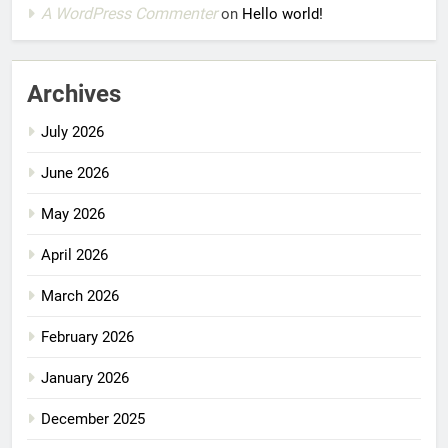
A WordPress Commenter
on
Hello world!
Archives
July 2026
June 2026
May 2026
April 2026
March 2026
February 2026
January 2026
December 2025