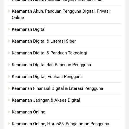
Keamanan Akun, Panduan Pengguna Digital, Privasi
Online
Keamanan Digital
Keamanan Digital & Literasi Siber
Keamanan Digital & Panduan Teknologi
Keamanan Digital dan Panduan Pengguna
Keamanan Digital, Edukasi Pengguna
Keamanan Finansial Digital & Literasi Pengguna
Keamanan Jaringan & Akses Digital
Keamanan Online
Keamanan Online, Horas88, Pengalaman Pengguna