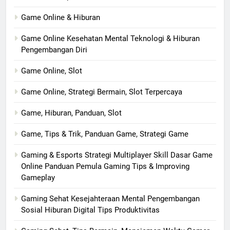
Game Online & Hiburan
Game Online Kesehatan Mental Teknologi & Hiburan
Pengembangan Diri
Game Online, Slot
Game Online, Strategi Bermain, Slot Terpercaya
Game, Hiburan, Panduan, Slot
Game, Tips & Trik, Panduan Game, Strategi Game
Gaming & Esports Strategi Multiplayer Skill Dasar Game
Online Panduan Pemula Gaming Tips & Improving
Gameplay
Gaming Sehat Kesejahteraan Mental Pengembangan
Sosial Hiburan Digital Tips Produktivitas