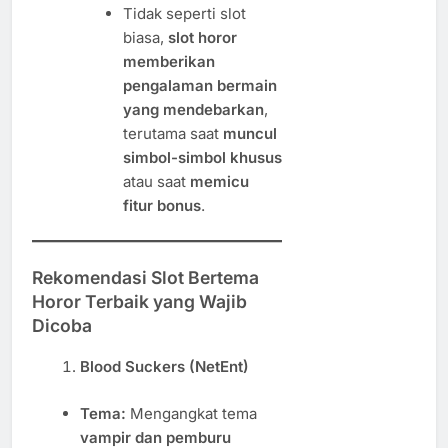
Tidak seperti slot
biasa,
slot horor
memberikan
pengalaman bermain
yang mendebarkan
,
terutama saat
muncul
simbol-simbol khusus
atau saat
memicu
fitur bonus
.
Rekomendasi Slot Bertema
Horor Terbaik yang Wajib
Dicoba
Blood Suckers (NetEnt)
Tema:
Mengangkat tema
vampir dan pemburu