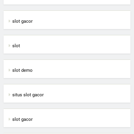
slot gacor
slot
slot demo
situs slot gacor
slot gacor