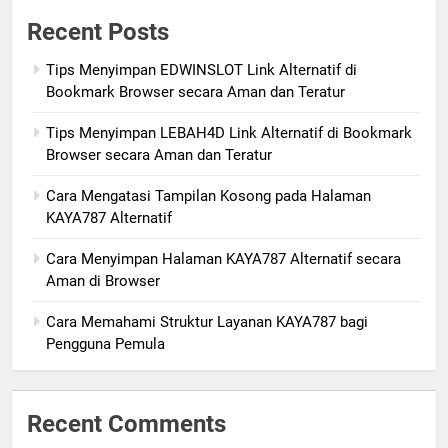
Recent Posts
Tips Menyimpan EDWINSLOT Link Alternatif di
Bookmark Browser secara Aman dan Teratur
Tips Menyimpan LEBAH4D Link Alternatif di Bookmark
Browser secara Aman dan Teratur
Cara Mengatasi Tampilan Kosong pada Halaman
KAYA787 Alternatif
Cara Menyimpan Halaman KAYA787 Alternatif secara
Aman di Browser
Cara Memahami Struktur Layanan KAYA787 bagi
Pengguna Pemula
Recent Comments