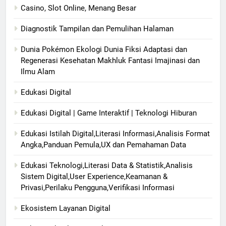
Casino, Slot Online, Menang Besar
Diagnostik Tampilan dan Pemulihan Halaman
Dunia Pokémon Ekologi Dunia Fiksi Adaptasi dan
Regenerasi Kesehatan Makhluk Fantasi Imajinasi dan
Ilmu Alam
Edukasi Digital
Edukasi Digital | Game Interaktif | Teknologi Hiburan
Edukasi Istilah Digital,Literasi Informasi,Analisis Format
Angka,Panduan Pemula,UX dan Pemahaman Data
Edukasi Teknologi,Literasi Data & Statistik,Analisis
Sistem Digital,User Experience,Keamanan &
Privasi,Perilaku Pengguna,Verifikasi Informasi
Ekosistem Layanan Digital