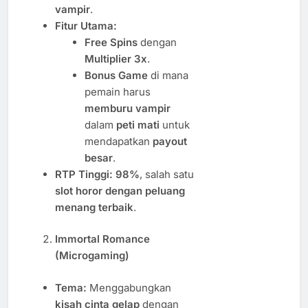
vampir
.
Fitur Utama:
Free Spins
dengan
Multiplier 3x
.
Bonus Game
di mana
pemain harus
memburu vampir
dalam
peti mati
untuk
mendapatkan
payout
besar
.
RTP Tinggi:
98%
, salah satu
slot horor dengan peluang
menang terbaik
.
Immortal Romance
(Microgaming)
Tema:
Menggabungkan
kisah cinta gelap
dengan