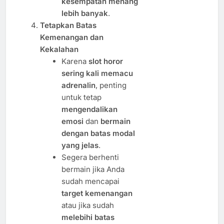
kesempatan menang
lebih banyak
.
Tetapkan Batas
Kemenangan dan
Kekalahan
Karena
slot horor
sering kali memacu
adrenalin
, penting
untuk tetap
mengendalikan
emosi
dan
bermain
dengan batas modal
yang jelas
.
Segera berhenti
bermain jika Anda
sudah mencapai
target kemenangan
atau jika sudah
melebihi batas