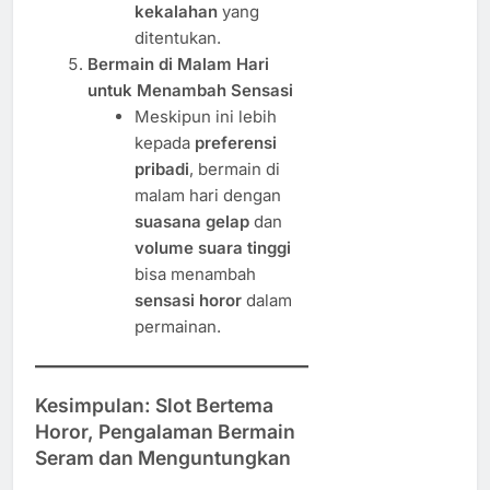
kekalahan
yang
ditentukan.
Bermain di Malam Hari
untuk Menambah Sensasi
Meskipun ini lebih
kepada
preferensi
pribadi
, bermain di
malam hari dengan
suasana gelap
dan
volume suara tinggi
bisa menambah
sensasi horor
dalam
permainan.
Kesimpulan: Slot Bertema
Horor, Pengalaman Bermain
Seram dan Menguntungkan