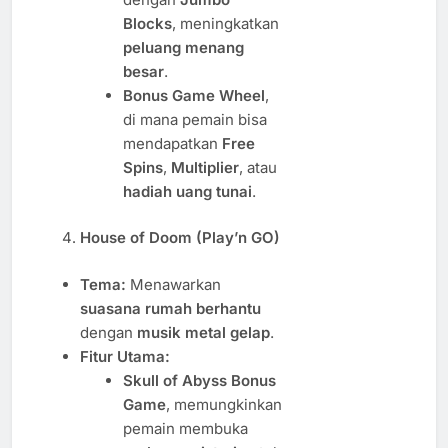
Blocks
, meningkatkan
peluang menang
besar
.
Bonus Game Wheel
,
di mana pemain bisa
mendapatkan
Free
Spins
,
Multiplier
, atau
hadiah uang tunai
.
House of Doom (Play’n GO)
Tema:
Menawarkan
suasana rumah berhantu
dengan
musik metal gelap
.
Fitur Utama:
Skull of Abyss Bonus
Game
, memungkinkan
pemain membuka