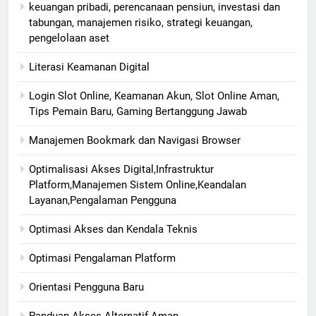
keuangan pribadi, perencanaan pensiun, investasi dan
tabungan, manajemen risiko, strategi keuangan,
pengelolaan aset
Literasi Keamanan Digital
Login Slot Online, Keamanan Akun, Slot Online Aman,
Tips Pemain Baru, Gaming Bertanggung Jawab
Manajemen Bookmark dan Navigasi Browser
Optimalisasi Akses Digital,Infrastruktur
Platform,Manajemen Sistem Online,Keandalan
Layanan,Pengalaman Pengguna
Optimasi Akses dan Kendala Teknis
Optimasi Pengalaman Platform
Orientasi Pengguna Baru
Panduan Akses Alternatif Aman