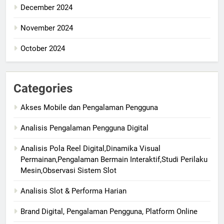
December 2024
November 2024
October 2024
Categories
Akses Mobile dan Pengalaman Pengguna
Analisis Pengalaman Pengguna Digital
Analisis Pola Reel Digital,Dinamika Visual
Permainan,Pengalaman Bermain Interaktif,Studi Perilaku
Mesin,Observasi Sistem Slot
Analisis Slot & Performa Harian
Brand Digital, Pengalaman Pengguna, Platform Online