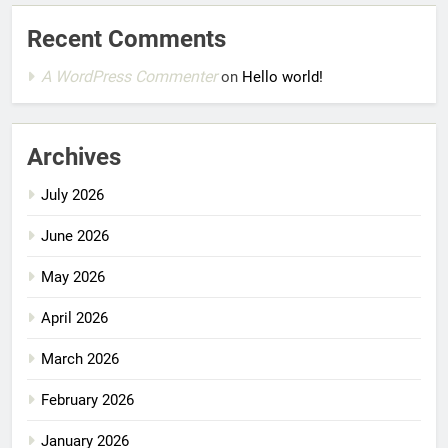
Recent Comments
A WordPress Commenter
on
Hello world!
Archives
July 2026
June 2026
May 2026
April 2026
March 2026
February 2026
January 2026