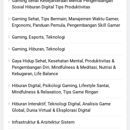
Gaming Sehat Kesejahteraan Mental Pengembangan
Sosial Hiburan Digital Tips Produktivitas
Gaming Sehat, Tips Bermain, Manajemen Waktu Gamer,
Ergonomi, Panduan Pemula, Pengembangan Skill Gamer
Gaming, Esports, Teknologi
Gaming, Hiburan, Teknologi
Gaya Hidup Sehat, Kesehatan Mental, Produktivitas &
Pengembangan Diri, Mindfulness & Meditasi, Nutrisi &
Kebugaran, Life Balance
Hiburan Digital, Psikologi Gaming, Lifestyle Santai,
Mindfulness & Relaxation, Tips Game Ringan
Hiburan Interaktif, Teknologi Digital, Analisis Game
Global, Dunia Virtual & Eksplorasi Digital
Infrastruktur & Arsitektur Sistem