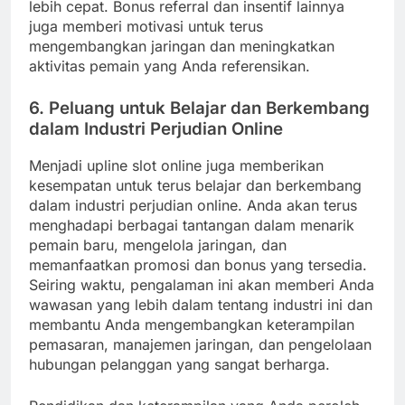
lebih cepat. Bonus referral dan insentif lainnya
juga memberi motivasi untuk terus
mengembangkan jaringan dan meningkatkan
aktivitas pemain yang Anda referensikan.
6. Peluang untuk Belajar dan Berkembang
dalam Industri Perjudian Online
Menjadi upline slot online juga memberikan
kesempatan untuk terus belajar dan berkembang
dalam industri perjudian online. Anda akan terus
menghadapi berbagai tantangan dalam menarik
pemain baru, mengelola jaringan, dan
memanfaatkan promosi dan bonus yang tersedia.
Seiring waktu, pengalaman ini akan memberi Anda
wawasan yang lebih dalam tentang industri ini dan
membantu Anda mengembangkan keterampilan
pemasaran, manajemen jaringan, dan pengelolaan
hubungan pelanggan yang sangat berharga.