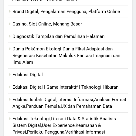
Brand Digital, Pengalaman Pengguna, Platform Online
Casino, Slot Online, Menang Besar
Diagnostik Tampilan dan Pemulihan Halaman
Dunia Pokémon Ekologi Dunia Fiksi Adaptasi dan
Regenerasi Kesehatan Makhluk Fantasi Imajinasi dan
Ilmu Alam
Edukasi Digital
Edukasi Digital | Game Interaktif | Teknologi Hiburan
Edukasi Istilah Digital,Literasi Informasi,Analisis Format
Angka,Panduan Pemula,UX dan Pemahaman Data
Edukasi Teknologi,Literasi Data & Statistik,Analisis
Sistem Digital,User Experience,Keamanan &
Privasi,Perilaku Pengguna,Verifikasi Informasi