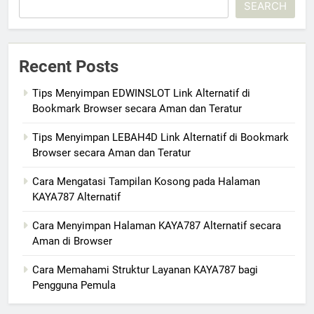
SEARCH
Recent Posts
Tips Menyimpan EDWINSLOT Link Alternatif di
Bookmark Browser secara Aman dan Teratur
Tips Menyimpan LEBAH4D Link Alternatif di Bookmark
Browser secara Aman dan Teratur
Cara Mengatasi Tampilan Kosong pada Halaman
KAYA787 Alternatif
Cara Menyimpan Halaman KAYA787 Alternatif secara
Aman di Browser
Cara Memahami Struktur Layanan KAYA787 bagi
Pengguna Pemula