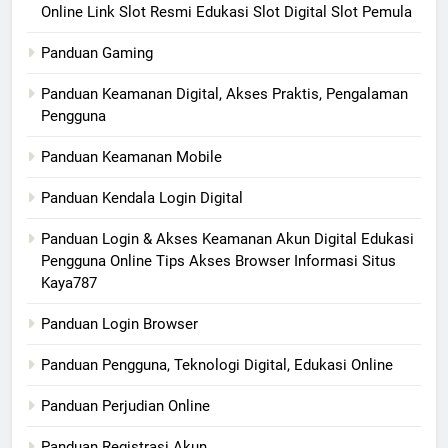
Online Link Slot Resmi Edukasi Slot Digital Slot Pemula
Panduan Gaming
Panduan Keamanan Digital, Akses Praktis, Pengalaman
Pengguna
Panduan Keamanan Mobile
Panduan Kendala Login Digital
Panduan Login & Akses Keamanan Akun Digital Edukasi
Pengguna Online Tips Akses Browser Informasi Situs
Kaya787
Panduan Login Browser
Panduan Pengguna, Teknologi Digital, Edukasi Online
Panduan Perjudian Online
Panduan Registrasi Akun