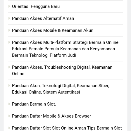
Orientasi Pengguna Baru
Panduan Akses Alternatif Aman
Panduan Akses Mobile & Keamanan Akun
Panduan Akses Multi-Platform Strategi Bermain Online
Edukasi Pemain Pemula Keamanan dan Kenyamanan
Bermain Teknologi Platform Judi
Panduan Akses, Troubleshooting Digital, Keamanan
Online
Panduan Akun, Teknologi Digital, Keamanan Siber,
Edukasi Online, Sistem Autentikasi
Panduan Bermain Slot.
Panduan Daftar Mobile & Akses Browser
Panduan Daftar Slot Slot Online Aman Tips Bermain Slot