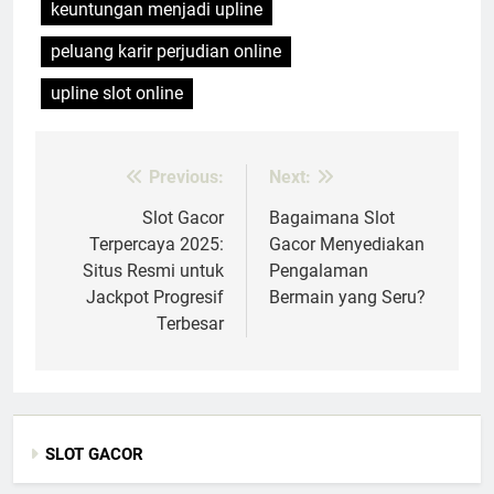
keuntungan menjadi upline
peluang karir perjudian online
upline slot online
Previous:
Next:
Post
navigation
Slot Gacor
Bagaimana Slot
Terpercaya 2025:
Gacor Menyediakan
Situs Resmi untuk
Pengalaman
Jackpot Progresif
Bermain yang Seru?
Terbesar
SLOT GACOR