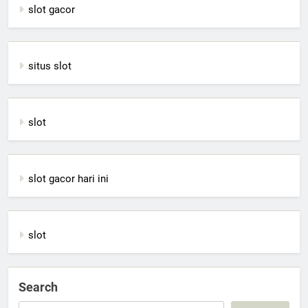
slot gacor
situs slot
slot
slot gacor hari ini
slot
Search