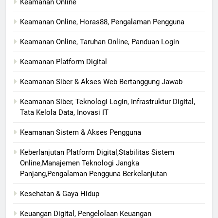
Keamanan Online
Keamanan Online, Horas88, Pengalaman Pengguna
Keamanan Online, Taruhan Online, Panduan Login
Keamanan Platform Digital
Keamanan Siber & Akses Web Bertanggung Jawab
Keamanan Siber, Teknologi Login, Infrastruktur Digital,
Tata Kelola Data, Inovasi IT
Keamanan Sistem & Akses Pengguna
Keberlanjutan Platform Digital,Stabilitas Sistem
Online,Manajemen Teknologi Jangka
Panjang,Pengalaman Pengguna Berkelanjutan
Kesehatan & Gaya Hidup
Keuangan Digital, Pengelolaan Keuangan