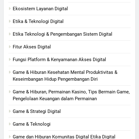
Ekosistem Layanan Digital
Etika & Teknologi Digital
Etika Teknologi & Pengembangan Sistem Digital
Fitur Akses Digital
Fungsi Platform & Kenyamanan Akses Digital
Game & Hiburan Kesehatan Mental Produktivitas &
Keseimbangan Hidup Pengembangan Diri
Game & Hiburan, Permainan Kasino, Tips Bermain Game,
Pengelolaan Keuangan dalam Permainan
Game & Strategi Digital
Game & Teknologi
Game dan Hiburan Komunitas Digital Etika Digital