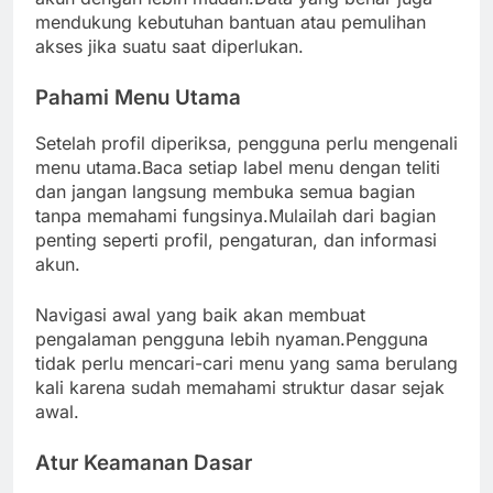
mendukung kebutuhan bantuan atau pemulihan
akses jika suatu saat diperlukan.
Pahami Menu Utama
Setelah profil diperiksa, pengguna perlu mengenali
menu utama.Baca setiap label menu dengan teliti
dan jangan langsung membuka semua bagian
tanpa memahami fungsinya.Mulailah dari bagian
penting seperti profil, pengaturan, dan informasi
akun.
Navigasi awal yang baik akan membuat
pengalaman pengguna lebih nyaman.Pengguna
tidak perlu mencari-cari menu yang sama berulang
kali karena sudah memahami struktur dasar sejak
awal.
Atur Keamanan Dasar