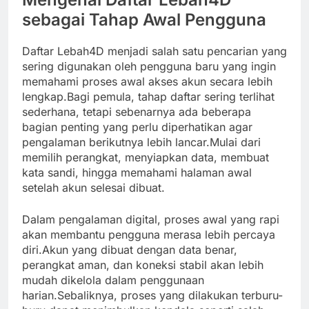
sebagai Tahap Awal Pengguna
Daftar Lebah4D menjadi salah satu pencarian yang
sering digunakan oleh pengguna baru yang ingin
memahami proses awal akses akun secara lebih
lengkap.Bagi pemula, tahap daftar sering terlihat
sederhana, tetapi sebenarnya ada beberapa
bagian penting yang perlu diperhatikan agar
pengalaman berikutnya lebih lancar.Mulai dari
memilih perangkat, menyiapkan data, membuat
kata sandi, hingga memahami halaman awal
setelah akun selesai dibuat.
Dalam pengalaman digital, proses awal yang rapi
akan membantu pengguna merasa lebih percaya
diri.Akun yang dibuat dengan data benar,
perangkat aman, dan koneksi stabil akan lebih
mudah dikelola dalam penggunaan
harian.Sebaliknya, proses yang dilakukan terburu-