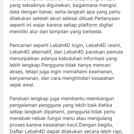
yang sebaiknya digunakan, bagaimana mengisi
data dengan benar, serta langkah apa yang perlu
dilakukan setelah akun selesai dibuat.Pertanyaan
seperti ini wajar karena setiap platform digital
memiliki alur dan tampilan yang berbeda.
Pencarian seperti Lebah4D login, Lebah4D resmi,
Lebah4D alternatif, dan Lebah4D panduan pemula
menunjukkan adanya kebutuhan informasi yang
lebih lengkap.Pengguna tidak hanya mencari
akses, tetapi juga ingin memahami keamanan,
kenyamanan, dan cara menghindari kesalahan
sejak awal.
Panduan lengkap juga membantu membangun
pengalaman pengguna yang lebih baik.Ketika
setiap langkah dipahami, pengguna tidak perlu
menebak-nebak fungsi menu atau mengulang
proses karena kesalahan kecil.Dengan begitu,
Daftar Lebah4D dapat dilakukan secara lebih rapi,