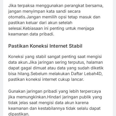
Jika terpaksa menggunakan perangkat bersama,
jangan menyimpan kata sandi secara
otomatis.Jangan memilih opsi tetap masuk dan
pastikan keluar dari akun setelah
selesai.Kebiasaan ini penting untuk menjaga
keamanan data pribadi.
Pastikan Koneksi Internet Stabil
Koneksi yang stabil sangat penting saat mengisi
data akun.Jika jaringan sering terputus, halaman
dapat gagal dimuat atau data yang sudah diketik
bisa hilang.Sebelum melakukan Daftar Lebah4D,
pastikan koneksi internet cukup lancar.
Gunakan jaringan pribadi yang lebih terpercaya
jika memungkinkan.Hindari jaringan publik yang
tidak jelas saat mengisi data akun karena
keamanan dan kestabilannya tidak selalu dapat
dipastikan.