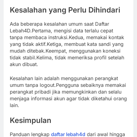
Kesalahan yang Perlu Dihindari
Ada beberapa kesalahan umum saat Daftar
Lebah4D.Pertama, mengisi data terlalu cepat
tanpa membaca instruksi.Kedua, memakai kontak
yang tidak aktif.Ketiga, membuat kata sandi yang
mudah ditebak.Keempat, menggunakan koneksi
tidak stabil.Kelima, tidak memeriksa profil setelah
akun dibuat.
Kesalahan lain adalah menggunakan perangkat
umum tanpa logout.Pengguna sebaiknya memakai
perangkat pribadi jika memungkinkan dan selalu
menjaga informasi akun agar tidak diketahui orang
lain.
Kesimpulan
Panduan lengkap
daftar lebah4d
dari awal hingga