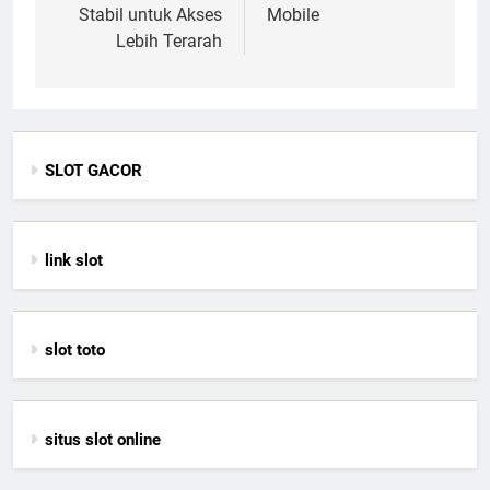
Stabil untuk Akses
Mobile
Lebih Terarah
SLOT GACOR
link slot
slot toto
situs slot online