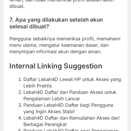
dibuat.
7. Apa yang dilakukan setelah akun
selesai dibuat?
Pengguna sebaiknya memeriksa profil, memahami
menu utama, mengatur keamanan dasar, dan
menyimpan informasi akun dengan aman.
Internal Linking Suggestion
Daftar Lebah4D Lewat HP untuk Akses yang
Lebih Praktis
Lebah4D Daftar dan Panduan Akses untuk
Pengalaman Lebih Lancar
Panduan Lebah4D Daftar bagi Pengguna
yang Ingin Akses Stabil
Lebah4D Daftar dan Kemudahan Akses dari
Berbagai Perangkat
Panduan Lebah4D Daftar agar Pengalaman