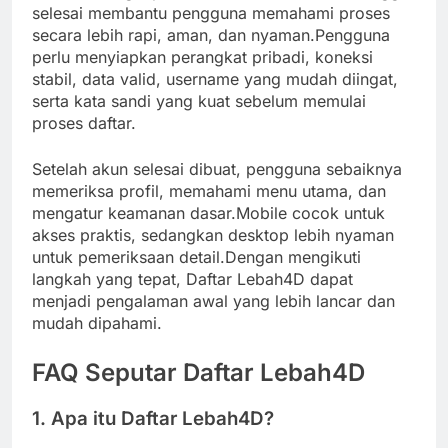
selesai membantu pengguna memahami proses
secara lebih rapi, aman, dan nyaman.Pengguna
perlu menyiapkan perangkat pribadi, koneksi
stabil, data valid, username yang mudah diingat,
serta kata sandi yang kuat sebelum memulai
proses daftar.
Setelah akun selesai dibuat, pengguna sebaiknya
memeriksa profil, memahami menu utama, dan
mengatur keamanan dasar.Mobile cocok untuk
akses praktis, sedangkan desktop lebih nyaman
untuk pemeriksaan detail.Dengan mengikuti
langkah yang tepat, Daftar Lebah4D dapat
menjadi pengalaman awal yang lebih lancar dan
mudah dipahami.
FAQ Seputar Daftar Lebah4D
1. Apa itu Daftar Lebah4D?