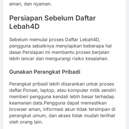
aman, dan nyaman.
Persiapan Sebelum Daftar
Lebah4D
Sebelum memulai proses Daftar Lebah4D,
pengguna sebaiknya menyiapkan beberapa hal
dasar.Persiapan ini membantu proses berjalan
lebih lancar dan mengurangi risiko kesalahan.
Gunakan Perangkat Pribadi
Perangkat pribadi lebih disarankan untuk proses
daftar.Ponsel, laptop, atau komputer milik sendiri
memberi pengguna kendali lebih besar terhadap
keamanan data.Pengguna dapat memastikan
browser aman, informasi akun tidak tersimpan di
perangkat umum, dan akses tidak mudah terlihat
oleh orang lain.