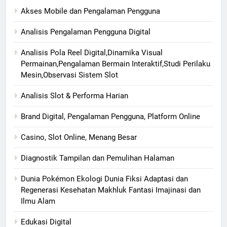
Akses Mobile dan Pengalaman Pengguna
Analisis Pengalaman Pengguna Digital
Analisis Pola Reel Digital,Dinamika Visual
Permainan,Pengalaman Bermain Interaktif,Studi Perilaku
Mesin,Observasi Sistem Slot
Analisis Slot & Performa Harian
Brand Digital, Pengalaman Pengguna, Platform Online
Casino, Slot Online, Menang Besar
Diagnostik Tampilan dan Pemulihan Halaman
Dunia Pokémon Ekologi Dunia Fiksi Adaptasi dan
Regenerasi Kesehatan Makhluk Fantasi Imajinasi dan
Ilmu Alam
Edukasi Digital