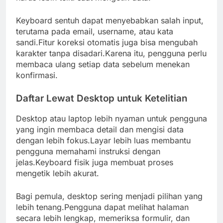
Keyboard sentuh dapat menyebabkan salah input,
terutama pada email, username, atau kata
sandi.Fitur koreksi otomatis juga bisa mengubah
karakter tanpa disadari.Karena itu, pengguna perlu
membaca ulang setiap data sebelum menekan
konfirmasi.
Daftar Lewat Desktop untuk Ketelitian
Desktop atau laptop lebih nyaman untuk pengguna
yang ingin membaca detail dan mengisi data
dengan lebih fokus.Layar lebih luas membantu
pengguna memahami instruksi dengan
jelas.Keyboard fisik juga membuat proses
mengetik lebih akurat.
Bagi pemula, desktop sering menjadi pilihan yang
lebih tenang.Pengguna dapat melihat halaman
secara lebih lengkap, memeriksa formulir, dan