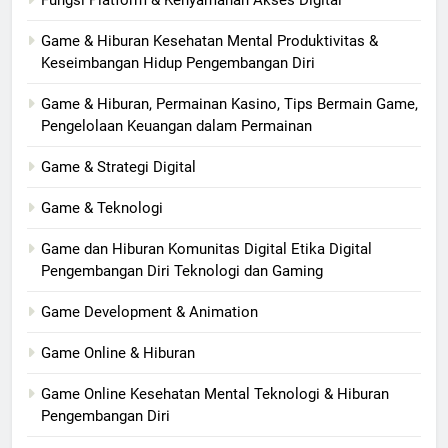
Game & Hiburan Kesehatan Mental Produktivitas &
Keseimbangan Hidup Pengembangan Diri
Game & Hiburan, Permainan Kasino, Tips Bermain Game,
Pengelolaan Keuangan dalam Permainan
Game & Strategi Digital
Game & Teknologi
Game dan Hiburan Komunitas Digital Etika Digital
Pengembangan Diri Teknologi dan Gaming
Game Development & Animation
Game Online & Hiburan
Game Online Kesehatan Mental Teknologi & Hiburan
Pengembangan Diri