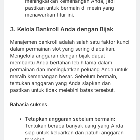
meningkatkan kemenangan Anda, jadi
pastikan untuk bermain di mesin yang
menawarkan fitur ini.
3.
Kelola Bankroll Anda dengan Bijak
Manajemen bankroll adalah salah satu faktor kunci
dalam permainan slot yang sering diabaikan.
Mengelola anggaran dengan bijak dapat
membantu Anda bertahan lebih lama dalam
permainan dan meningkatkan peluang Anda untuk
meraih kemenangan besar. Sebelum bermain,
tentukan anggaran yang Anda siapkan dan
pastikan untuk tidak melebihi batas tersebut.
Rahasia sukses:
Tetapkan anggaran sebelum bermain
:
Tentukan berapa banyak uang yang Anda
siap untuk keluarkan dan patuhi anggaran
tersebut.