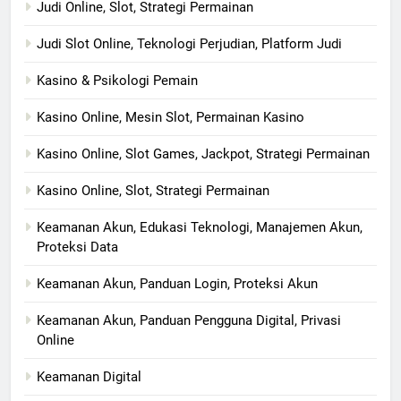
Judi Online, Slot, Strategi Permainan
Judi Slot Online, Teknologi Perjudian, Platform Judi
Kasino & Psikologi Pemain
Kasino Online, Mesin Slot, Permainan Kasino
Kasino Online, Slot Games, Jackpot, Strategi Permainan
Kasino Online, Slot, Strategi Permainan
Keamanan Akun, Edukasi Teknologi, Manajemen Akun,
Proteksi Data
Keamanan Akun, Panduan Login, Proteksi Akun
Keamanan Akun, Panduan Pengguna Digital, Privasi
Online
Keamanan Digital