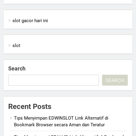
slot gacor hari ini
slot
Search
SEARCH
Recent Posts
Tips Menyimpan EDWINSLOT Link Alternatif di
Bookmark Browser secara Aman dan Teratur