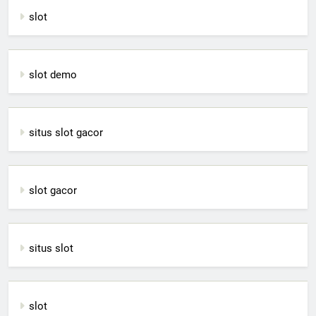
slot
slot demo
situs slot gacor
slot gacor
situs slot
slot