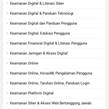
Keamanan Digital & Literasi Siber
Keamanan Digital & Panduan Teknologi
Keamanan Digital dan Panduan Pengguna
Keamanan Digital, Edukasi Pengguna
Keamanan Finansial Digital & Literasi Pengguna
Keamanan Jaringan & Akses Digital
Keamanan Online
Keamanan Online, Horas88, Pengalaman Pengguna
Keamanan Online, Taruhan Online, Panduan Login
Keamanan Platform Digital
Keamanan Siber & Akses Web Bertanggung Jawab