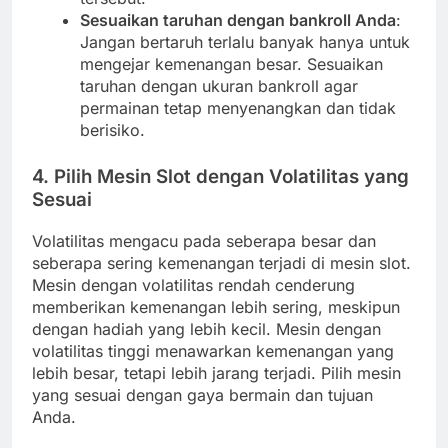
Sesuaikan taruhan dengan bankroll Anda
:
Jangan bertaruh terlalu banyak hanya untuk
mengejar kemenangan besar. Sesuaikan
taruhan dengan ukuran bankroll agar
permainan tetap menyenangkan dan tidak
berisiko.
4.
Pilih Mesin Slot dengan Volatilitas yang
Sesuai
Volatilitas mengacu pada seberapa besar dan
seberapa sering kemenangan terjadi di mesin slot.
Mesin dengan volatilitas rendah cenderung
memberikan kemenangan lebih sering, meskipun
dengan hadiah yang lebih kecil. Mesin dengan
volatilitas tinggi menawarkan kemenangan yang
lebih besar, tetapi lebih jarang terjadi. Pilih mesin
yang sesuai dengan gaya bermain dan tujuan
Anda.