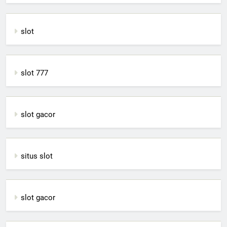
slot
slot 777
slot gacor
situs slot
slot gacor