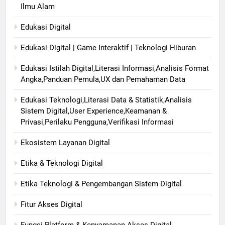
Ilmu Alam
Edukasi Digital
Edukasi Digital | Game Interaktif | Teknologi Hiburan
Edukasi Istilah Digital,Literasi Informasi,Analisis Format
Angka,Panduan Pemula,UX dan Pemahaman Data
Edukasi Teknologi,Literasi Data & Statistik,Analisis
Sistem Digital,User Experience,Keamanan &
Privasi,Perilaku Pengguna,Verifikasi Informasi
Ekosistem Layanan Digital
Etika & Teknologi Digital
Etika Teknologi & Pengembangan Sistem Digital
Fitur Akses Digital
Fungsi Platform & Kenyamanan Akses Digital