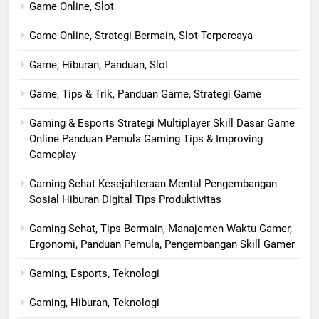
Game Online, Slot
Game Online, Strategi Bermain, Slot Terpercaya
Game, Hiburan, Panduan, Slot
Game, Tips & Trik, Panduan Game, Strategi Game
Gaming & Esports Strategi Multiplayer Skill Dasar Game
Online Panduan Pemula Gaming Tips & Improving
Gameplay
Gaming Sehat Kesejahteraan Mental Pengembangan
Sosial Hiburan Digital Tips Produktivitas
Gaming Sehat, Tips Bermain, Manajemen Waktu Gamer,
Ergonomi, Panduan Pemula, Pengembangan Skill Gamer
Gaming, Esports, Teknologi
Gaming, Hiburan, Teknologi