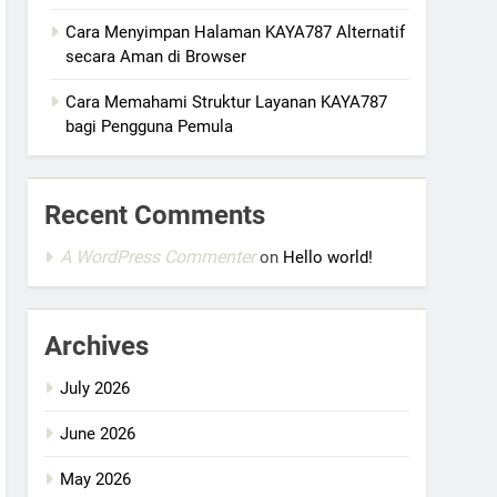
Cara Menyimpan Halaman KAYA787 Alternatif
secara Aman di Browser
Cara Memahami Struktur Layanan KAYA787
bagi Pengguna Pemula
Recent Comments
A WordPress Commenter
on
Hello world!
Archives
July 2026
June 2026
May 2026