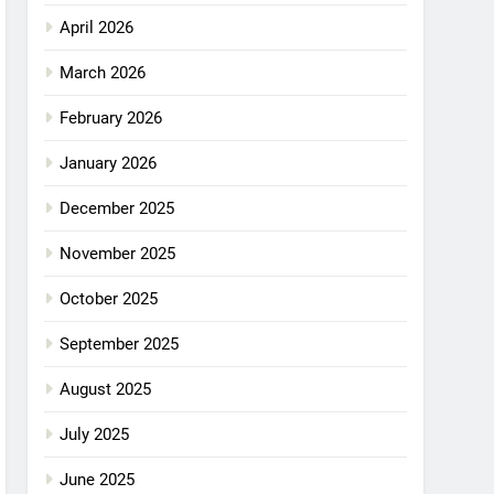
April 2026
March 2026
February 2026
January 2026
December 2025
November 2025
October 2025
September 2025
August 2025
July 2025
June 2025