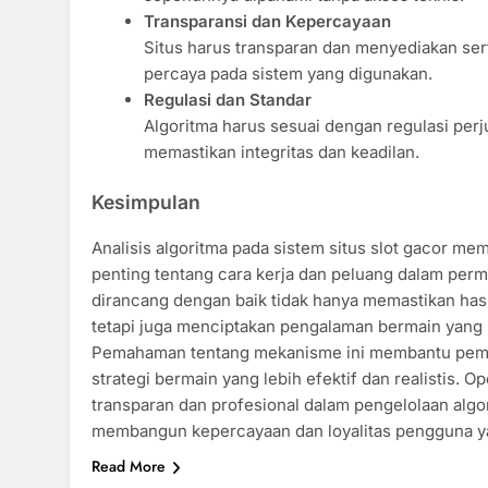
Transparansi dan Kepercayaan
Situs harus transparan dan menyediakan sert
percaya pada sistem yang digunakan.
Regulasi dan Standar
Algoritma harus sesuai dengan regulasi perj
memastikan integritas dan keadilan.
Kesimpulan
Analisis algoritma pada sistem situs slot gacor m
penting tentang cara kerja dan peluang dalam perm
dirancang dengan baik tidak hanya memastikan hasil
tetapi juga menciptakan pengalaman bermain yang
Pemahaman tentang mekanisme ini membantu pem
strategi bermain yang lebih efektif dan realistis. O
transparan dan profesional dalam pengelolaan algo
membangun kepercayaan dan loyalitas pengguna y
Read More