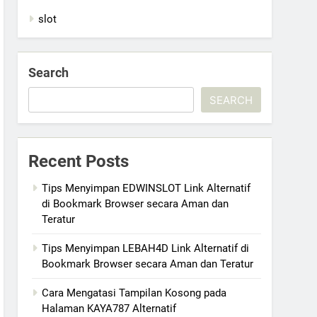
slot
Search
SEARCH
Recent Posts
Tips Menyimpan EDWINSLOT Link Alternatif
di Bookmark Browser secara Aman dan
Teratur
Tips Menyimpan LEBAH4D Link Alternatif di
Bookmark Browser secara Aman dan Teratur
Cara Mengatasi Tampilan Kosong pada
Halaman KAYA787 Alternatif