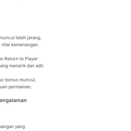
muncul lebih jarang,
 nilai kemenangan.
an Return to Player
ng menarik dan adil.
tur bonus muncul,
uan permainan.
Pengalaman
nangan yang