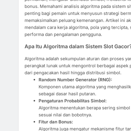
bonus. Memahami analisis algoritma pada sistem si
penting bagi pemain untuk menyusun strategi berm
memaksimalkan peluang kemenangan. Artikel ini a
mendalam cara kerja algoritma, pola yang tercipta, s
performa dan pengalaman pengguna.
Apa Itu Algoritma dalam Sistem Slot Gacor
Algoritma adalah sekumpulan aturan dan proses y
perangkat lunak untuk mengontrol berbagai aspek p
dari pengacakan hasil hingga distribusi simbol.
Random Number Generator (RNG):
Komponen utama algoritma yang menghasilk
sebagai dasar hasil putaran.
Pengaturan Probabilitas Simbol:
Algoritma menentukan berapa sering simbol
sesuai nilai dan bobotnya.
Fitur dan Bonus:
Algoritma juga mengatur mekanisme fitur ta