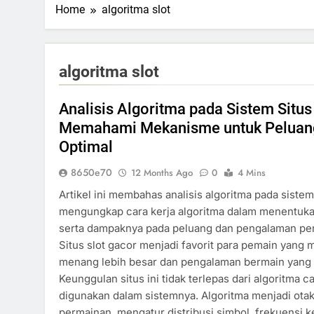
Home
algoritma slot
algoritma slot
Analisis Algoritma pada Sistem Situs
Memahami Mekanisme untuk Pelua
Optimal
8650e70
12 Months Ago
0
4 Mins
Artikel ini membahas analisis algoritma pada siste
mengungkap cara kerja algoritma dalam menentuka
serta dampaknya pada peluang dan pengalaman pe
Situs slot gacor menjadi favorit para pemain yang
menang lebih besar dan pengalaman bermain yan
Keunggulan situs ini tidak terlepas dari algoritma 
digunakan dalam sistemnya. Algoritma menjadi otak
permainan, mengatur distribusi simbol, frekuensi 