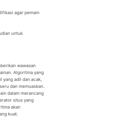
ifikasi agar pemain
udian untuk
emberikan wawasan
ainan. Algoritma yang
 yang adil dan acak,
 seru dan memuaskan.
ain dalam merancang
perator situs yang
ritma akan
ang kuat.