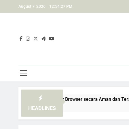
Skip
August 7, 2026
12:54:28 PM
to
content
Mar
Temukan R
natif di Bookmark Browser secara Aman dan Teratur
T
2
HEADLINES