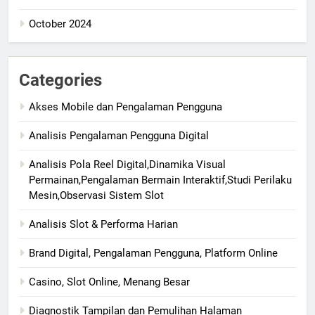
October 2024
Categories
Akses Mobile dan Pengalaman Pengguna
Analisis Pengalaman Pengguna Digital
Analisis Pola Reel Digital,Dinamika Visual
Permainan,Pengalaman Bermain Interaktif,Studi Perilaku
Mesin,Observasi Sistem Slot
Analisis Slot & Performa Harian
Brand Digital, Pengalaman Pengguna, Platform Online
Casino, Slot Online, Menang Besar
Diagnostik Tampilan dan Pemulihan Halaman