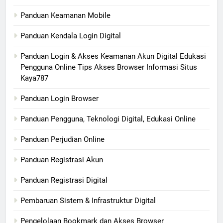
Panduan Keamanan Mobile
Panduan Kendala Login Digital
Panduan Login & Akses Keamanan Akun Digital Edukasi
Pengguna Online Tips Akses Browser Informasi Situs
Kaya787
Panduan Login Browser
Panduan Pengguna, Teknologi Digital, Edukasi Online
Panduan Perjudian Online
Panduan Registrasi Akun
Panduan Registrasi Digital
Pembaruan Sistem & Infrastruktur Digital
Pengelolaan Bookmark dan Akses Browser