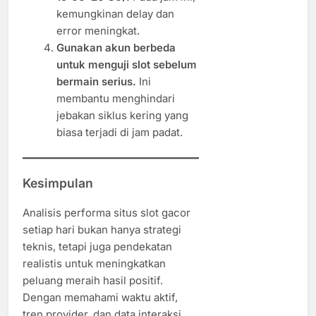
kemungkinan delay dan
error meningkat.
Gunakan akun berbeda
untuk menguji slot sebelum
bermain serius.
Ini
membantu menghindari
jebakan siklus kering yang
biasa terjadi di jam padat.
Kesimpulan
Analisis performa situs slot gacor
setiap hari bukan hanya strategi
teknis, tetapi juga pendekatan
realistis untuk meningkatkan
peluang meraih hasil positif.
Dengan memahami waktu aktif,
tren provider, dan data interaksi