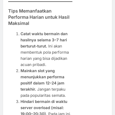
Tips Memanfaatkan
Performa Harian untuk Hasil
Maksimal
Catat waktu bermain dan
hasilnya selama 3–7 hari
berturut-turut.
Ini akan
membentuk pola performa
harian yang bisa dijadikan
acuan pribadi.
Mainkan slot yang
menunjukkan performa
positif dalam 12–24 jam
terakhir.
Jangan terpaku
pada popularitas semata.
Hindari bermain di waktu
server overload (misal:
19:00–20:30).
Pada jam ini,