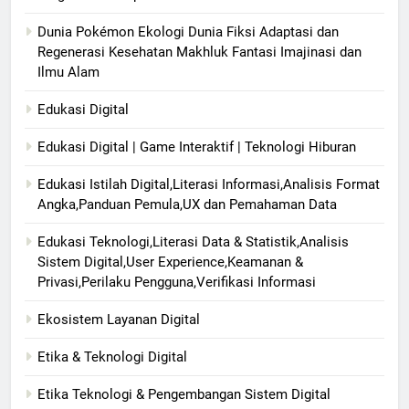
Dunia Pokémon Ekologi Dunia Fiksi Adaptasi dan
Regenerasi Kesehatan Makhluk Fantasi Imajinasi dan
Ilmu Alam
Edukasi Digital
Edukasi Digital | Game Interaktif | Teknologi Hiburan
Edukasi Istilah Digital,Literasi Informasi,Analisis Format
Angka,Panduan Pemula,UX dan Pemahaman Data
Edukasi Teknologi,Literasi Data & Statistik,Analisis
Sistem Digital,User Experience,Keamanan &
Privasi,Perilaku Pengguna,Verifikasi Informasi
Ekosistem Layanan Digital
Etika & Teknologi Digital
Etika Teknologi & Pengembangan Sistem Digital