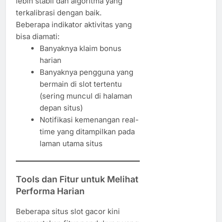
lebih stabil dan algoritma yang
terkalibrasi dengan baik.
Beberapa indikator aktivitas yang
bisa diamati:
Banyaknya klaim bonus
harian
Banyaknya pengguna yang
bermain di slot tertentu
(sering muncul di halaman
depan situs)
Notifikasi kemenangan real-
time yang ditampilkan pada
laman utama situs
Tools dan Fitur untuk Melihat
Performa Harian
Beberapa situs slot gacor kini