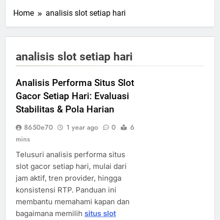
Home
analisis slot setiap hari
analisis slot setiap hari
Analisis Performa Situs Slot
Gacor Setiap Hari: Evaluasi
Stabilitas & Pola Harian
8650e70
1 year ago
0
6
mins
Telusuri analisis performa situs
slot gacor setiap hari, mulai dari
jam aktif, tren provider, hingga
konsistensi RTP. Panduan ini
membantu memahami kapan dan
bagaimana memilih
situs slot