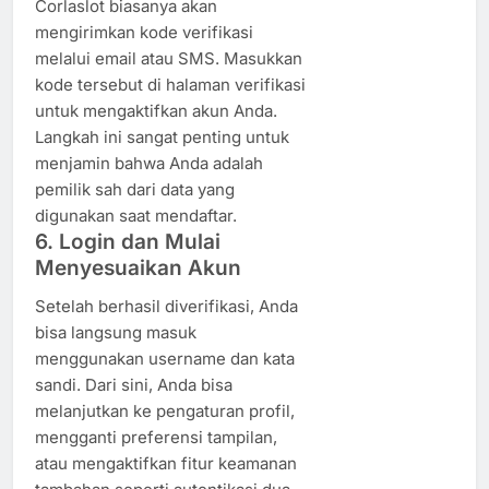
Corlaslot biasanya akan
mengirimkan kode verifikasi
melalui email atau SMS. Masukkan
kode tersebut di halaman verifikasi
untuk mengaktifkan akun Anda.
Langkah ini sangat penting untuk
menjamin bahwa Anda adalah
pemilik sah dari data yang
digunakan saat mendaftar.
6. Login dan Mulai
Menyesuaikan Akun
Setelah berhasil diverifikasi, Anda
bisa langsung masuk
menggunakan username dan kata
sandi. Dari sini, Anda bisa
melanjutkan ke pengaturan profil,
mengganti preferensi tampilan,
atau mengaktifkan fitur keamanan