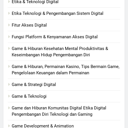
Etika & Teknologi Digital
Etika Teknologi & Pengembangan Sistem Digital
Fitur Akses Digital
Fungsi Platform & Kenyamanan Akses Digital
Game & Hiburan Kesehatan Mental Produktivitas &
Keseimbangan Hidup Pengembangan Diri
Game & Hiburan, Permainan Kasino, Tips Bermain Game,
Pengelolaan Keuangan dalam Permainan
Game & Strategi Digital
Game & Teknologi
Game dan Hiburan Komunitas Digital Etika Digital
Pengembangan Diri Teknologi dan Gaming
Game Development & Animation