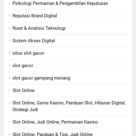
Psikologi Permainan & Pengambilan Keputusan
Reputasi Brand Digital
Riset & Analisis Teknologi
Sistem Akses Digital
situs slot gacor
slot gacor
slot gacor gampang menang
Slot Online
Slot Online, Game Kasino, Panduan Slot, Hiburan Digital,
Strategi Judi
Slot Online, Judi Online, Permainan Kasino
Slot Online, Panduan & Tips, Judi Online