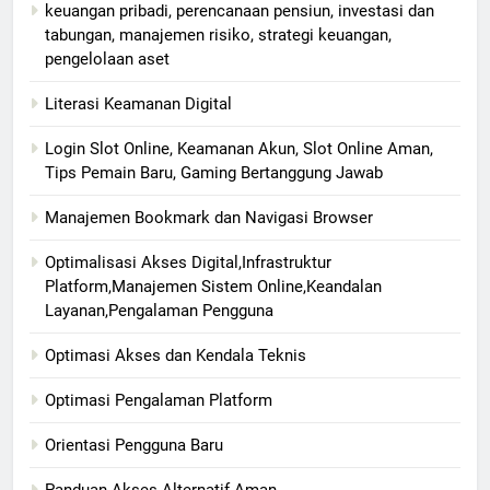
keuangan pribadi, perencanaan pensiun, investasi dan
tabungan, manajemen risiko, strategi keuangan,
pengelolaan aset
Literasi Keamanan Digital
Login Slot Online, Keamanan Akun, Slot Online Aman,
Tips Pemain Baru, Gaming Bertanggung Jawab
Manajemen Bookmark dan Navigasi Browser
Optimalisasi Akses Digital,Infrastruktur
Platform,Manajemen Sistem Online,Keandalan
Layanan,Pengalaman Pengguna
Optimasi Akses dan Kendala Teknis
Optimasi Pengalaman Platform
Orientasi Pengguna Baru