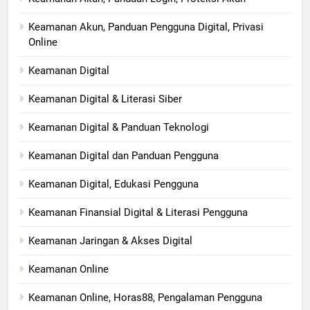
Keamanan Akun, Panduan Pengguna Digital, Privasi
Online
Keamanan Digital
Keamanan Digital & Literasi Siber
Keamanan Digital & Panduan Teknologi
Keamanan Digital dan Panduan Pengguna
Keamanan Digital, Edukasi Pengguna
Keamanan Finansial Digital & Literasi Pengguna
Keamanan Jaringan & Akses Digital
Keamanan Online
Keamanan Online, Horas88, Pengalaman Pengguna