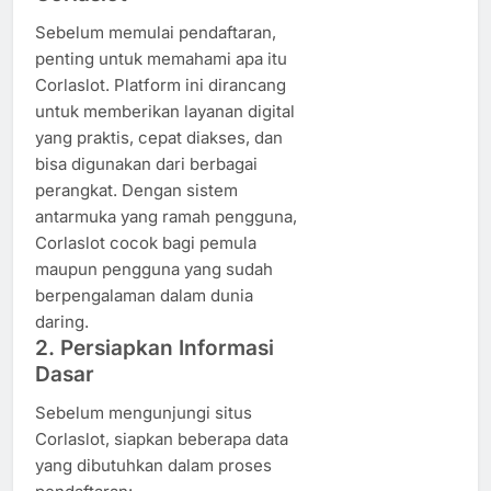
Sebelum memulai pendaftaran,
penting untuk memahami apa itu
Corlaslot. Platform ini dirancang
untuk memberikan layanan digital
yang praktis, cepat diakses, dan
bisa digunakan dari berbagai
perangkat. Dengan sistem
antarmuka yang ramah pengguna,
Corlaslot cocok bagi pemula
maupun pengguna yang sudah
berpengalaman dalam dunia
daring.
2. Persiapkan Informasi
Dasar
Sebelum mengunjungi situs
Corlaslot, siapkan beberapa data
yang dibutuhkan dalam proses