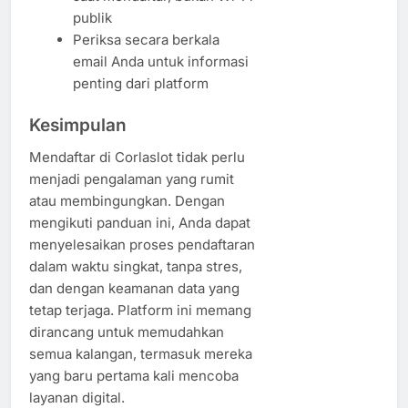
publik
Periksa secara berkala
email Anda untuk informasi
penting dari platform
Kesimpulan
Mendaftar di Corlaslot tidak perlu
menjadi pengalaman yang rumit
atau membingungkan. Dengan
mengikuti panduan ini, Anda dapat
menyelesaikan proses pendaftaran
dalam waktu singkat, tanpa stres,
dan dengan keamanan data yang
tetap terjaga. Platform ini memang
dirancang untuk memudahkan
semua kalangan, termasuk mereka
yang baru pertama kali mencoba
layanan digital.