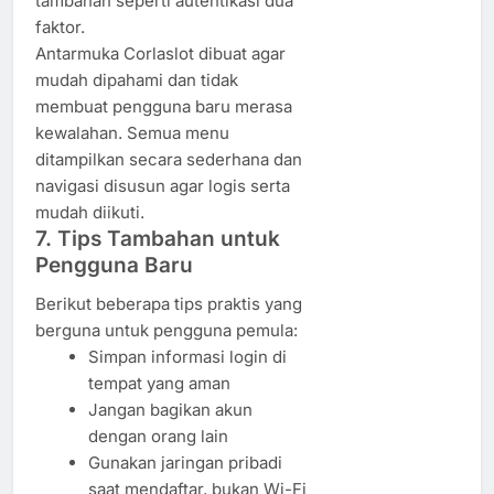
tambahan seperti autentikasi dua
faktor.
Antarmuka Corlaslot dibuat agar
mudah dipahami dan tidak
membuat pengguna baru merasa
kewalahan. Semua menu
ditampilkan secara sederhana dan
navigasi disusun agar logis serta
mudah diikuti.
7. Tips Tambahan untuk
Pengguna Baru
Berikut beberapa tips praktis yang
berguna untuk pengguna pemula:
Simpan informasi login di
tempat yang aman
Jangan bagikan akun
dengan orang lain
Gunakan jaringan pribadi
saat mendaftar, bukan Wi-Fi