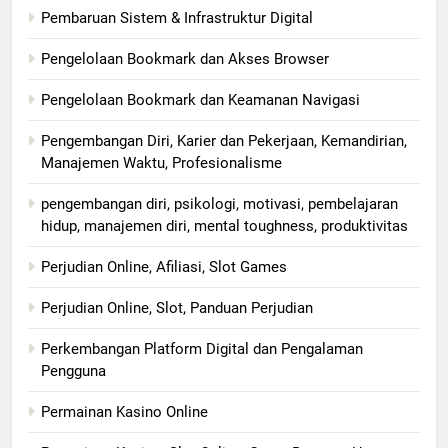
Pembaruan Sistem & Infrastruktur Digital
Pengelolaan Bookmark dan Akses Browser
Pengelolaan Bookmark dan Keamanan Navigasi
Pengembangan Diri, Karier dan Pekerjaan, Kemandirian,
Manajemen Waktu, Profesionalisme
pengembangan diri, psikologi, motivasi, pembelajaran
hidup, manajemen diri, mental toughness, produktivitas
Perjudian Online, Afiliasi, Slot Games
Perjudian Online, Slot, Panduan Perjudian
Perkembangan Platform Digital dan Pengalaman
Pengguna
Permainan Kasino Online