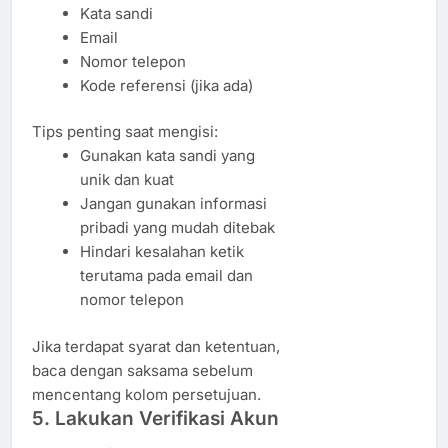
Kata sandi
Email
Nomor telepon
Kode referensi (jika ada)
Tips penting saat mengisi:
Gunakan kata sandi yang
unik dan kuat
Jangan gunakan informasi
pribadi yang mudah ditebak
Hindari kesalahan ketik
terutama pada email dan
nomor telepon
Jika terdapat syarat dan ketentuan,
baca dengan saksama sebelum
mencentang kolom persetujuan.
5. Lakukan Verifikasi Akun