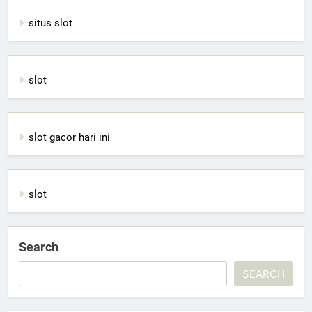
situs slot
slot
slot gacor hari ini
slot
Search
SEARCH