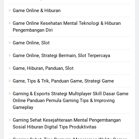
Game Online & Hiburan
Game Online Kesehatan Mental Teknologi & Hiburan
Pengembangan Diri
Game Online, Slot
Game Online, Strategi Bermain, Slot Terpercaya
Game, Hiburan, Panduan, Slot
Game, Tips & Trik, Panduan Game, Strategi Game
Gaming & Esports Strategi Multiplayer Skill Dasar Game
Online Panduan Pemula Gaming Tips & Improving
Gameplay
Gaming Sehat Kesejahteraan Mental Pengembangan
Sosial Hiburan Digital Tips Produktivitas