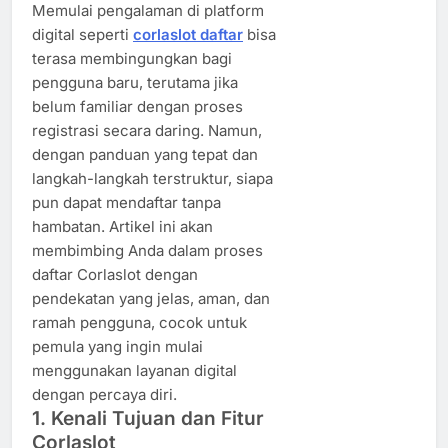
Memulai pengalaman di platform
digital seperti
corlaslot daftar
bisa
terasa membingungkan bagi
pengguna baru, terutama jika
belum familiar dengan proses
registrasi secara daring. Namun,
dengan panduan yang tepat dan
langkah-langkah terstruktur, siapa
pun dapat mendaftar tanpa
hambatan. Artikel ini akan
membimbing Anda dalam proses
daftar Corlaslot dengan
pendekatan yang jelas, aman, dan
ramah pengguna, cocok untuk
pemula yang ingin mulai
menggunakan layanan digital
dengan percaya diri.
1. Kenali Tujuan dan Fitur
Corlaslot