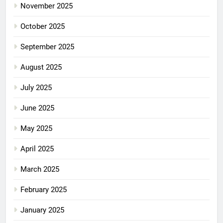
November 2025
October 2025
September 2025
August 2025
July 2025
June 2025
May 2025
April 2025
March 2025
February 2025
January 2025