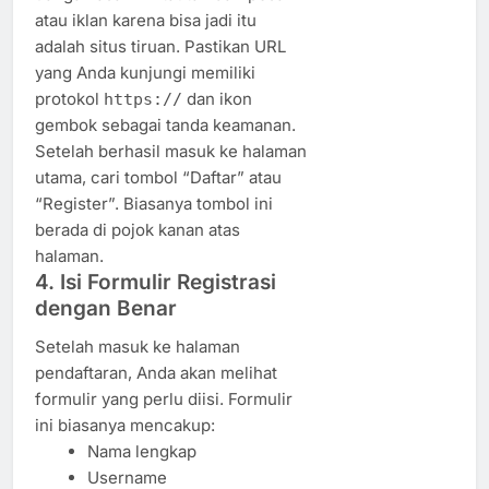
atau iklan karena bisa jadi itu
adalah situs tiruan. Pastikan URL
yang Anda kunjungi memiliki
protokol
dan ikon
https://
gembok sebagai tanda keamanan.
Setelah berhasil masuk ke halaman
utama, cari tombol “Daftar” atau
“Register”. Biasanya tombol ini
berada di pojok kanan atas
halaman.
4. Isi Formulir Registrasi
dengan Benar
Setelah masuk ke halaman
pendaftaran, Anda akan melihat
formulir yang perlu diisi. Formulir
ini biasanya mencakup:
Nama lengkap
Username