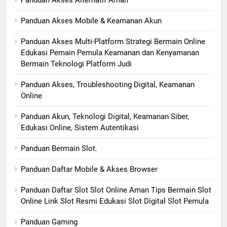
Panduan Akses Alternatif Aman
Panduan Akses Mobile & Keamanan Akun
Panduan Akses Multi-Platform Strategi Bermain Online
Edukasi Pemain Pemula Keamanan dan Kenyamanan
Bermain Teknologi Platform Judi
Panduan Akses, Troubleshooting Digital, Keamanan
Online
Panduan Akun, Teknologi Digital, Keamanan Siber,
Edukasi Online, Sistem Autentikasi
Panduan Bermain Slot.
Panduan Daftar Mobile & Akses Browser
Panduan Daftar Slot Slot Online Aman Tips Bermain Slot
Online Link Slot Resmi Edukasi Slot Digital Slot Pemula
Panduan Gaming