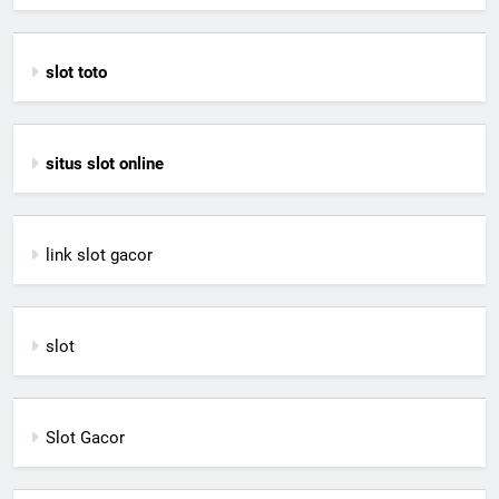
slot toto
situs slot online
link slot gacor
slot
Slot Gacor