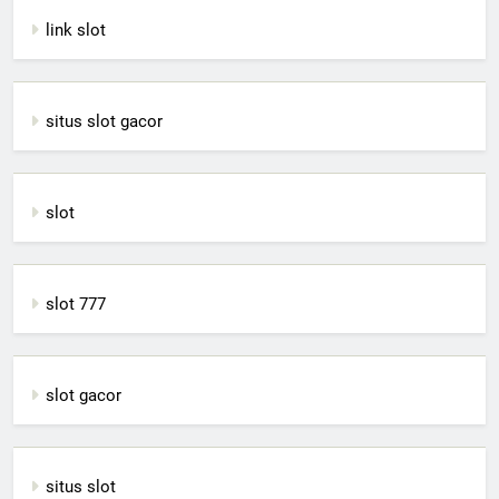
link slot
situs slot gacor
slot
slot 777
slot gacor
situs slot