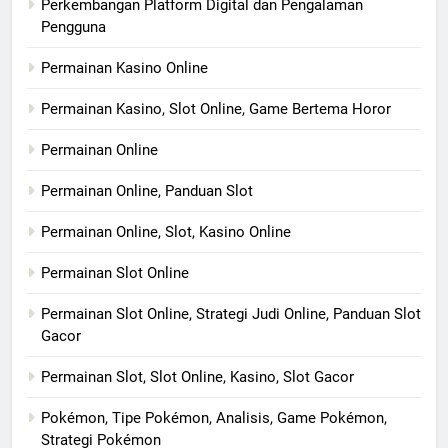
Perkembangan Platform Digital dan Pengalaman
Pengguna
Permainan Kasino Online
Permainan Kasino, Slot Online, Game Bertema Horor
Permainan Online
Permainan Online, Panduan Slot
Permainan Online, Slot, Kasino Online
Permainan Slot Online
Permainan Slot Online, Strategi Judi Online, Panduan Slot
Gacor
Permainan Slot, Slot Online, Kasino, Slot Gacor
Pokémon, Tipe Pokémon, Analisis, Game Pokémon,
Strategi Pokémon