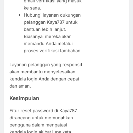
email verifikasi yang masuk
ke sana.
Hubungi layanan dukungan
pelanggan Kaya787 untuk
bantuan lebih lanjut.
Biasanya, mereka akan
memandu Anda melalui
proses verifikasi tambahan.
Layanan pelanggan yang responsif
akan membantu menyelesaikan
kendala login Anda dengan cepat
dan aman.
Kesimpulan
Fitur reset password di Kaya787
dirancang untuk memudahkan
pengguna dalam mengatasi
kendala login akibat lupa kata