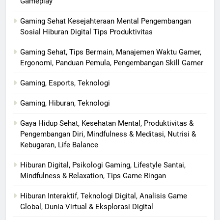
Gameplay
Gaming Sehat Kesejahteraan Mental Pengembangan
Sosial Hiburan Digital Tips Produktivitas
Gaming Sehat, Tips Bermain, Manajemen Waktu Gamer,
Ergonomi, Panduan Pemula, Pengembangan Skill Gamer
Gaming, Esports, Teknologi
Gaming, Hiburan, Teknologi
Gaya Hidup Sehat, Kesehatan Mental, Produktivitas &
Pengembangan Diri, Mindfulness & Meditasi, Nutrisi &
Kebugaran, Life Balance
Hiburan Digital, Psikologi Gaming, Lifestyle Santai,
Mindfulness & Relaxation, Tips Game Ringan
Hiburan Interaktif, Teknologi Digital, Analisis Game
Global, Dunia Virtual & Eksplorasi Digital