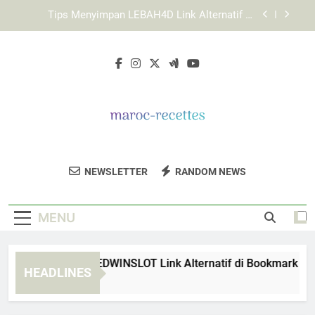
Skip
Cara Mengatasi Tampilan Kosong pada Halaman
to
KAYA787 Alternatif
content
Cara Menyimpan Halaman KAYA787 Alternatif
secara Aman di Browser
Tips Menyimpan EDWINSLOT Link Alternatif di
Bookmark Browser secara Aman dan Teratur
Tips Menyimpan LEBAH4D Link Alternatif di
Bookmark Browser secara Aman dan Teratur
Cara Mengatasi Tampilan Kosong pada Halaman
KAYA787 Alternatif
Maroc Recettes
Temukan Resep Tradisional Maroko Yang
Cara Menyimpan Halaman KAYA787 Alternatif
NEWSLETTER
RANDOM NEWS
secara Aman di Browser
Lezat Di Maroc Recettes.
MENU
ps Menyimpan EDWINSLOT Link Alternatif di Bookmark Browse
HEADLINES
Weeks Ago