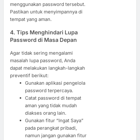
menggunakan password tersebut.
Pastikan untuk menyimpannya di
tempat yang aman.
4.
Tips Menghindari Lupa
Password di Masa Depan
Agar tidak sering mengalami
masalah lupa password, Anda
dapat melakukan langkah-langkah
preventif berikut:
Gunakan aplikasi pengelola
password terpercaya.
Catat password di tempat
aman yang tidak mudah
diakses orang lain.
Gunakan fitur “Ingat Saya”
pada perangkat pribadi,
namun jangan gunakan fitur