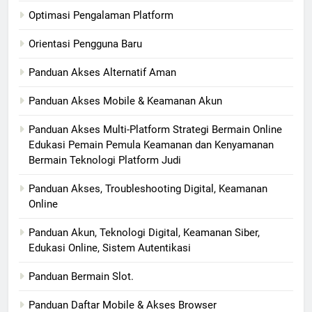
Optimasi Pengalaman Platform
Orientasi Pengguna Baru
Panduan Akses Alternatif Aman
Panduan Akses Mobile & Keamanan Akun
Panduan Akses Multi-Platform Strategi Bermain Online
Edukasi Pemain Pemula Keamanan dan Kenyamanan
Bermain Teknologi Platform Judi
Panduan Akses, Troubleshooting Digital, Keamanan
Online
Panduan Akun, Teknologi Digital, Keamanan Siber,
Edukasi Online, Sistem Autentikasi
Panduan Bermain Slot.
Panduan Daftar Mobile & Akses Browser