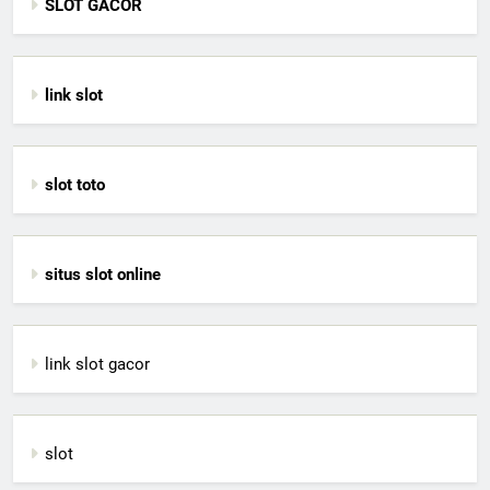
SLOT GACOR
link slot
slot toto
situs slot online
link slot gacor
slot