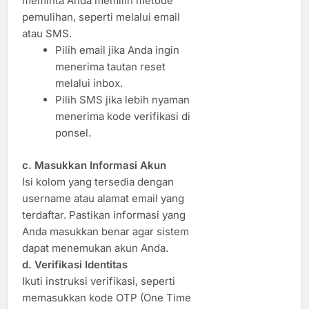
meminta Anda memilih metode
pemulihan, seperti melalui email
atau SMS.
Pilih email jika Anda ingin
menerima tautan reset
melalui inbox.
Pilih SMS jika lebih nyaman
menerima kode verifikasi di
ponsel.
c. Masukkan Informasi Akun
Isi kolom yang tersedia dengan
username atau alamat email yang
terdaftar. Pastikan informasi yang
Anda masukkan benar agar sistem
dapat menemukan akun Anda.
d. Verifikasi Identitas
Ikuti instruksi verifikasi, seperti
memasukkan kode OTP (One Time