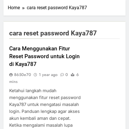
Home
cara reset password Kaya787
cara reset password Kaya787
Cara Menggunakan Fitur
Reset Password untuk Login
di Kaya787
8650e70
1 year ago
0
6
mins
Ketahui langkah mudah
menggunakan fitur reset password
Kaya787 untuk mengatasi masalah
login. Panduan lengkap agar akses
akun kembali aman dan cepat.
Ketika mengalami masalah lupa