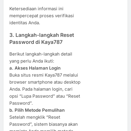
Ketersediaan informasi ini
mempercepat proses verifikasi
identitas Anda.
3.
Langkah-langkah Reset
Password di Kaya787
Berikut langkah-langkah detail
yang perlu Anda ikuti:
a. Akses Halaman Login
Buka situs resmi Kaya787 melalui
browser smartphone atau desktop
Anda. Pada halaman login, cari
opsi “Lupa Password” atau “Reset
Password”.
b. Pilih Metode Pemulihan
Setelah mengklik “Reset
Password”, sistem biasanya akan