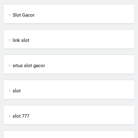
Slot Gacor
link slot
situs slot gacor
slot
slot 777