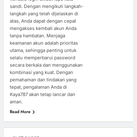
sandi. Dengan mengikuti langkah-
langkah yang telah dijelaskan di
atas, Anda dapat dengan cepat
mengakses kembali akun Anda
tanpa hambatan. Menjaga
keamanan akun adalah prioritas
utama, sehingga penting untuk
selalu memperbarui password
secara berkala dan menggunakan
kombinasi yang kuat. Dengan
pemahaman dan tindakan yang
tepat, pengalaman Anda di
Kaya787 akan tetap lancar dan
aman.
Read More