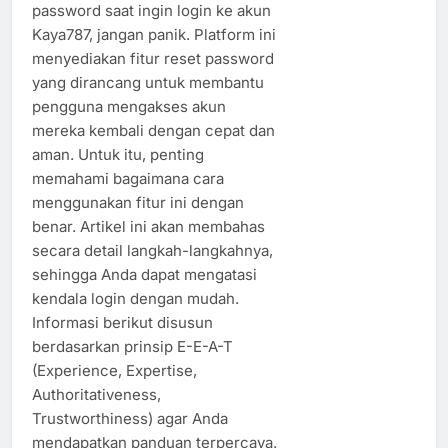
password saat ingin login ke akun
Kaya787, jangan panik. Platform ini
menyediakan fitur reset password
yang dirancang untuk membantu
pengguna mengakses akun
mereka kembali dengan cepat dan
aman. Untuk itu, penting
memahami bagaimana cara
menggunakan fitur ini dengan
benar. Artikel ini akan membahas
secara detail langkah-langkahnya,
sehingga Anda dapat mengatasi
kendala login dengan mudah.
Informasi berikut disusun
berdasarkan prinsip E-E-A-T
(Experience, Expertise,
Authoritativeness,
Trustworthiness) agar Anda
mendapatkan panduan terpercaya.