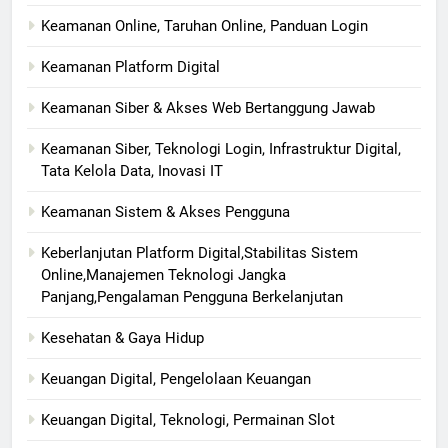
Keamanan Online, Taruhan Online, Panduan Login
Keamanan Platform Digital
Keamanan Siber & Akses Web Bertanggung Jawab
Keamanan Siber, Teknologi Login, Infrastruktur Digital,
Tata Kelola Data, Inovasi IT
Keamanan Sistem & Akses Pengguna
Keberlanjutan Platform Digital,Stabilitas Sistem
Online,Manajemen Teknologi Jangka
Panjang,Pengalaman Pengguna Berkelanjutan
Kesehatan & Gaya Hidup
Keuangan Digital, Pengelolaan Keuangan
Keuangan Digital, Teknologi, Permainan Slot