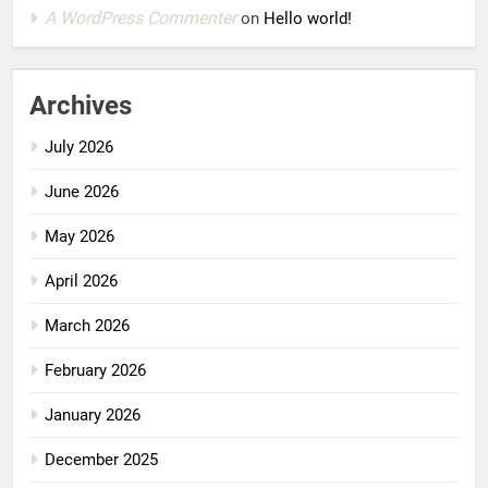
A WordPress Commenter
on
Hello world!
Archives
July 2026
June 2026
May 2026
April 2026
March 2026
February 2026
January 2026
December 2025