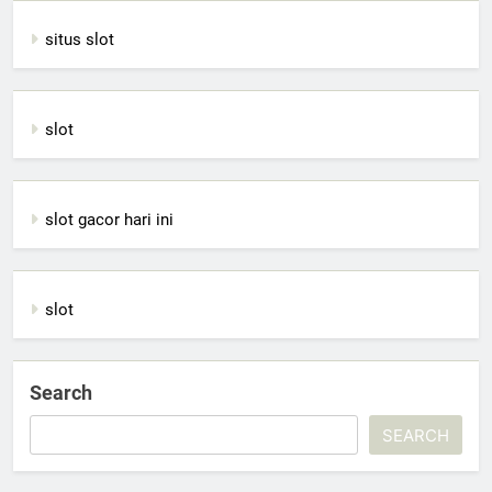
situs slot
slot
slot gacor hari ini
slot
Search
SEARCH