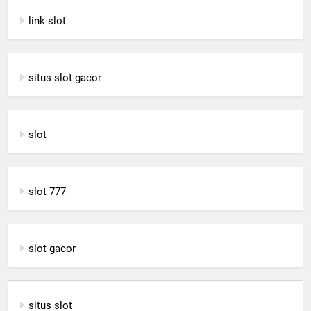
link slot
situs slot gacor
slot
slot 777
slot gacor
situs slot