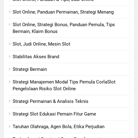
Slot Online, Panduan Permainan, Strategi Menang
Slot Online, Strategi Bonus, Panduan Pemula, Tips
Bermain, Klaim Bonus
Slot, Judi Online, Mesin Slot
Stabilitas Akses Brand
Strategi Bermain
Strategi Manajemen Modal Tips Pemula CorlaSlot
Pengelolaan Risiko Slot Online
Strategi Permainan & Analisis Teknis
Strategi Slot Edukasi Pemain Fitur Game
Taruhan Olahraga, Agen Bola, Etika Perjudian