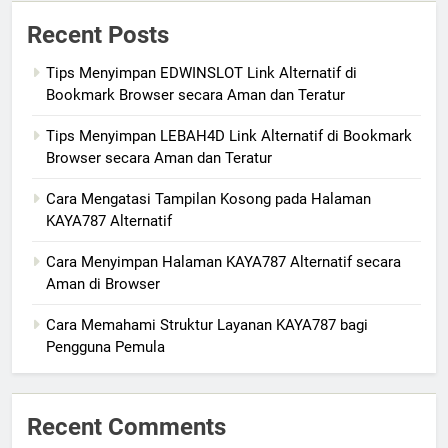
Recent Posts
Tips Menyimpan EDWINSLOT Link Alternatif di
Bookmark Browser secara Aman dan Teratur
Tips Menyimpan LEBAH4D Link Alternatif di Bookmark
Browser secara Aman dan Teratur
Cara Mengatasi Tampilan Kosong pada Halaman
KAYA787 Alternatif
Cara Menyimpan Halaman KAYA787 Alternatif secara
Aman di Browser
Cara Memahami Struktur Layanan KAYA787 bagi
Pengguna Pemula
Recent Comments