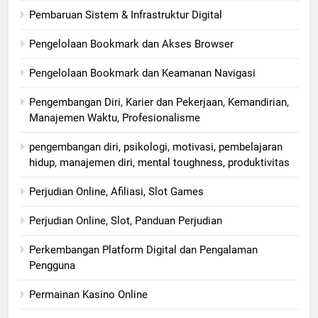
Pembaruan Sistem & Infrastruktur Digital
Pengelolaan Bookmark dan Akses Browser
Pengelolaan Bookmark dan Keamanan Navigasi
Pengembangan Diri, Karier dan Pekerjaan, Kemandirian,
Manajemen Waktu, Profesionalisme
pengembangan diri, psikologi, motivasi, pembelajaran
hidup, manajemen diri, mental toughness, produktivitas
Perjudian Online, Afiliasi, Slot Games
Perjudian Online, Slot, Panduan Perjudian
Perkembangan Platform Digital dan Pengalaman
Pengguna
Permainan Kasino Online