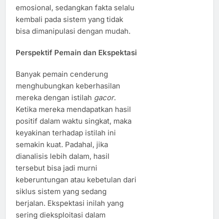
emosional, sedangkan fakta selalu
kembali pada sistem yang tidak
bisa dimanipulasi dengan mudah.
Perspektif Pemain dan Ekspektasi
Banyak pemain cenderung
menghubungkan keberhasilan
mereka dengan istilah
gacor
.
Ketika mereka mendapatkan hasil
positif dalam waktu singkat, maka
keyakinan terhadap istilah ini
semakin kuat. Padahal, jika
dianalisis lebih dalam, hasil
tersebut bisa jadi murni
keberuntungan atau kebetulan dari
siklus sistem yang sedang
berjalan. Ekspektasi inilah yang
sering dieksploitasi dalam