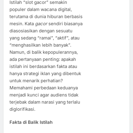
Istilah “slot gacor” semakin
populer dalam wacana digital,
terutama di dunia hiburan berbasis
mesin. Kata
gacor
sendiri biasanya
diasosiasikan dengan sesuatu
yang sedang “ramai”, “aktif”, atau
“menghasilkan lebih banyak”.
Namun, di balik kepopulerannya,
ada pertanyaan penting: apakah
istilah ini berdasarkan fakta atau
hanya strategi iklan yang dibentuk
untuk menarik perhatian?
Memahami perbedaan keduanya
menjadi kunci agar audiens tidak
terjebak dalam narasi yang terlalu
diglorifikasi.
Fakta di Balik Istilah