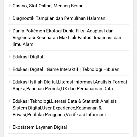
Casino, Slot Online, Menang Besar
Diagnostik Tampilan dan Pemulihan Halaman
Dunia Pokémon Ekologi Dunia Fiksi Adaptasi dan
Regenerasi Kesehatan Makhluk Fantasi Imajinasi dan
Ilmu Alam
Edukasi Digital
Edukasi Digital | Game Interaktif | Teknologi Hiburan
Edukasi Istilah Digital,Literasi Informasi,Analisis Format
Angka,Panduan Pemula,UX dan Pemahaman Data
Edukasi Teknologi,Literasi Data & Statistik,Analisis
Sistem Digital,User Experience,Keamanan &
Privasi,Perilaku Pengguna,Verifikasi Informasi
Ekosistem Layanan Digital