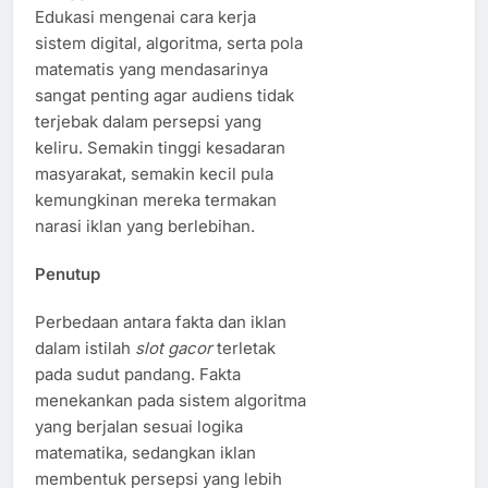
Edukasi mengenai cara kerja
sistem digital, algoritma, serta pola
matematis yang mendasarinya
sangat penting agar audiens tidak
terjebak dalam persepsi yang
keliru. Semakin tinggi kesadaran
masyarakat, semakin kecil pula
kemungkinan mereka termakan
narasi iklan yang berlebihan.
Penutup
Perbedaan antara fakta dan iklan
dalam istilah
slot gacor
terletak
pada sudut pandang. Fakta
menekankan pada sistem algoritma
yang berjalan sesuai logika
matematika, sedangkan iklan
membentuk persepsi yang lebih