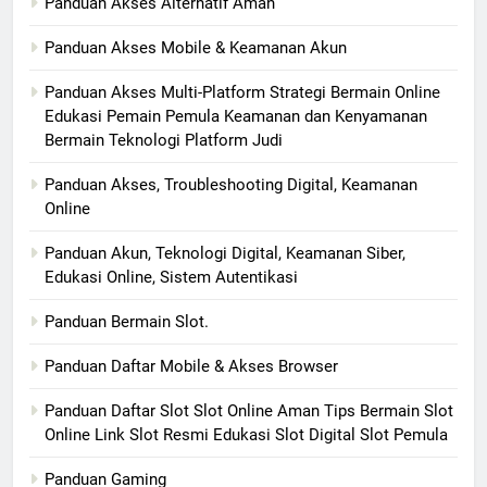
Panduan Akses Alternatif Aman
Panduan Akses Mobile & Keamanan Akun
Panduan Akses Multi-Platform Strategi Bermain Online
Edukasi Pemain Pemula Keamanan dan Kenyamanan
Bermain Teknologi Platform Judi
Panduan Akses, Troubleshooting Digital, Keamanan
Online
Panduan Akun, Teknologi Digital, Keamanan Siber,
Edukasi Online, Sistem Autentikasi
Panduan Bermain Slot.
Panduan Daftar Mobile & Akses Browser
Panduan Daftar Slot Slot Online Aman Tips Bermain Slot
Online Link Slot Resmi Edukasi Slot Digital Slot Pemula
Panduan Gaming