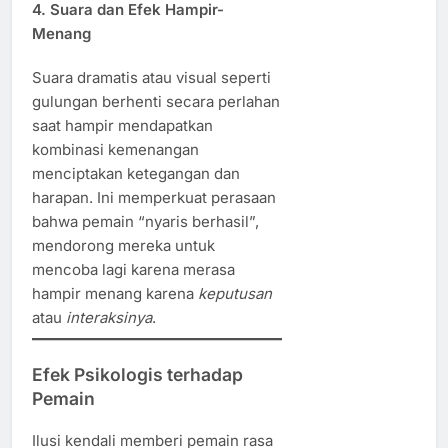
4.
Suara dan Efek Hampir-
Menang
Suara dramatis atau visual seperti
gulungan berhenti secara perlahan
saat hampir mendapatkan
kombinasi kemenangan
menciptakan ketegangan dan
harapan. Ini memperkuat perasaan
bahwa pemain “nyaris berhasil”,
mendorong mereka untuk
mencoba lagi karena merasa
hampir menang karena
keputusan
atau
interaksinya
.
Efek Psikologis terhadap
Pemain
Ilusi kendali memberi pemain rasa