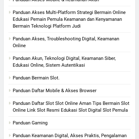
Panduan Akses Multi-Platform Strategi Bermain Online
Edukasi Pemain Pemula Keamanan dan Kenyamanan
Bermain Teknologi Platform Judi
Panduan Akses, Troubleshooting Digital, Keamanan
Online
Panduan Akun, Teknologi Digital, Keamanan Siber,
Edukasi Online, Sistem Autentikasi
Panduan Bermain Slot.
Panduan Daftar Mobile & Akses Browser
Panduan Daftar Slot Slot Online Aman Tips Bermain Slot
Online Link Slot Resmi Edukasi Slot Digital Slot Pemula
Panduan Gaming
Panduan Keamanan Digital, Akses Praktis, Pengalaman