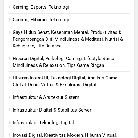
Gaming, Esports, Teknologi
Gaming, Hiburan, Teknologi
Gaya Hidup Sehat, Kesehatan Mental, Produktivitas &
Pengembangan Diri, Mindfulness & Meditasi, Nutrisi &
Kebugaran, Life Balance
Hiburan Digital, Psikologi Gaming, Lifestyle Santai,
Mindfulness & Relaxation, Tips Game Ringan
Hiburan Interaktif, Teknologi Digital, Analisis Game
Global, Dunia Virtual & Eksplorasi Digital
Infrastruktur & Arsitektur Sistem
Infrastruktur Digital & Stabilitas Server
Infrastruktur Teknologi Digital
Inovasi Digital, Kreativitas Modern, Hiburan Virtual,