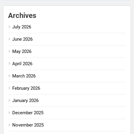
Archives
July 2026
June 2026
May 2026
April 2026
March 2026
February 2026
January 2026
December 2025
November 2025