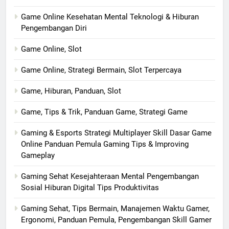
Game Online Kesehatan Mental Teknologi & Hiburan
Pengembangan Diri
Game Online, Slot
Game Online, Strategi Bermain, Slot Terpercaya
Game, Hiburan, Panduan, Slot
Game, Tips & Trik, Panduan Game, Strategi Game
Gaming & Esports Strategi Multiplayer Skill Dasar Game
Online Panduan Pemula Gaming Tips & Improving
Gameplay
Gaming Sehat Kesejahteraan Mental Pengembangan
Sosial Hiburan Digital Tips Produktivitas
Gaming Sehat, Tips Bermain, Manajemen Waktu Gamer,
Ergonomi, Panduan Pemula, Pengembangan Skill Gamer