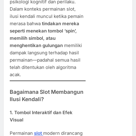
psikologi kognitif dan perilaku.
Dalam konteks permainan slot,
ilusi kendali muncul ketika pemain
merasa bahwa
tindakan mereka
seperti menekan tombol ‘spin’,
memilih simbol, atau
menghentikan gulungan
memiliki
dampak langsung terhadap hasil
permainan—padahal semua hasil
telah ditentukan oleh algoritma
acak.
Bagaimana Slot Membangun
Ilusi Kendali?
1.
Tombol Interaktif dan Efek
Visual
Permainan
slot
modern dirancang