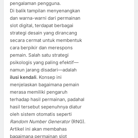
pengalaman pengguna.
Di balik tampilan menyenangkan
dan warna-warni dari permainan
slot digital, terdapat berbagai
strategi desain yang dirancang
secara cermat untuk membentuk
cara berpikir dan merespons
pemain. Salah satu strategi
psikologis yang paling efektif—
namun jarang disadari—adalah
ilusi kendali
. Konsep ini
menjelaskan bagaimana pemain
merasa memiliki pengaruh
terhadap hasil permainan, padahal
hasil tersebut sepenuhnya diatur
oleh sistem otomatis seperti
Random Number Generator
(RNG).
Artikel ini akan membahas
bagaimana permainan slot