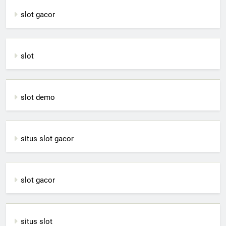
slot gacor
slot
slot demo
situs slot gacor
slot gacor
situs slot