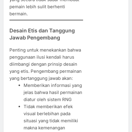
pemain lebih sulit berhenti
bermain.
Desain Etis dan Tanggung
Jawab Pengembang
Penting untuk menekankan bahwa
penggunaan ilusi kendali harus
diimbangi dengan prinsip desain
yang etis. Pengembang permainan
yang bertanggung jawab akan:
Memberikan informasi yang
jelas bahwa hasil permainan
diatur oleh sistem RNG
Tidak memberikan efek
visual berlebihan pada
situasi yang tidak memiliki
makna kemenangan