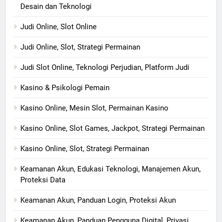
Desain dan Teknologi
Judi Online, Slot Online
Judi Online, Slot, Strategi Permainan
Judi Slot Online, Teknologi Perjudian, Platform Judi
Kasino & Psikologi Pemain
Kasino Online, Mesin Slot, Permainan Kasino
Kasino Online, Slot Games, Jackpot, Strategi Permainan
Kasino Online, Slot, Strategi Permainan
Keamanan Akun, Edukasi Teknologi, Manajemen Akun,
Proteksi Data
Keamanan Akun, Panduan Login, Proteksi Akun
Keamanan Akun, Panduan Pengguna Digital, Privasi