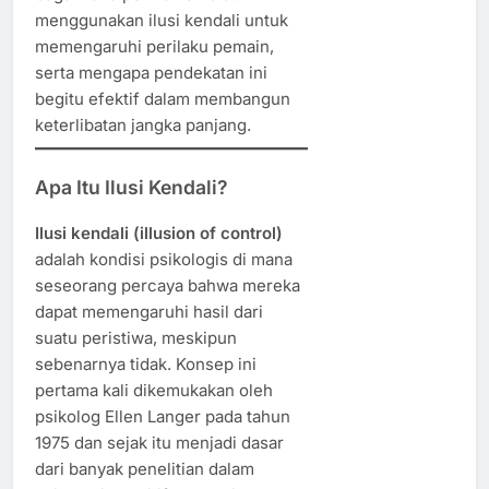
menggunakan ilusi kendali untuk
memengaruhi perilaku pemain,
serta mengapa pendekatan ini
begitu efektif dalam membangun
keterlibatan jangka panjang.
Apa Itu Ilusi Kendali?
Ilusi kendali (illusion of control)
adalah kondisi psikologis di mana
seseorang percaya bahwa mereka
dapat memengaruhi hasil dari
suatu peristiwa, meskipun
sebenarnya tidak. Konsep ini
pertama kali dikemukakan oleh
psikolog Ellen Langer pada tahun
1975 dan sejak itu menjadi dasar
dari banyak penelitian dalam