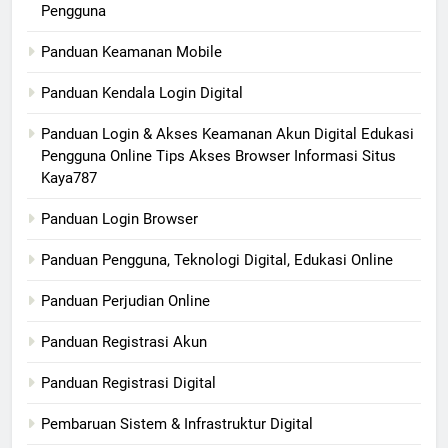
Pengguna
Panduan Keamanan Mobile
Panduan Kendala Login Digital
Panduan Login & Akses Keamanan Akun Digital Edukasi
Pengguna Online Tips Akses Browser Informasi Situs
Kaya787
Panduan Login Browser
Panduan Pengguna, Teknologi Digital, Edukasi Online
Panduan Perjudian Online
Panduan Registrasi Akun
Panduan Registrasi Digital
Pembaruan Sistem & Infrastruktur Digital