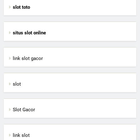
slot toto
situs slot online
link slot gacor
slot
Slot Gacor
link slot