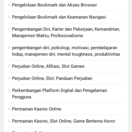
Pengelolaan Bookmark dan Akses Browser
Pengelolaan Bookmark dan Keamanan Navigasi
Pengembangan Diri, Karier dan Pekerjaan, Kemandirian,
Manajemen Waktu, Profesionalisme
pengembangan diri, psikologi, motivasi, pembelajaran
hidup, manajemen diri, mental toughness, produktivitas
Perjudian Online, Afiliasi, Slot Games
Perjudian Online, Slot, Panduan Perjudian
Perkembangan Platform Digital dan Pengalaman
Pengguna
Permainan Kasino Online
Permainan Kasino, Slot Online, Game Bertema Horor