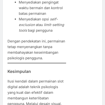
Menyediakan pengingat
waktu bermain dan kontrol
batas permainan
Menyediakan opsi
self-
exclusion
atau
limit-setting
tools
bagi pengguna
Dengan pendekatan ini, permainan
tetap menyenangkan tanpa
membahayakan keseimbangan
psikologis pengguna.
Kesimpulan
Ilusi kendali dalam permainan slot
digital adalah teknik psikologis
yang kuat dan efektif dalam
membangun keterlibatan
pengguna. Melalui desain visual,