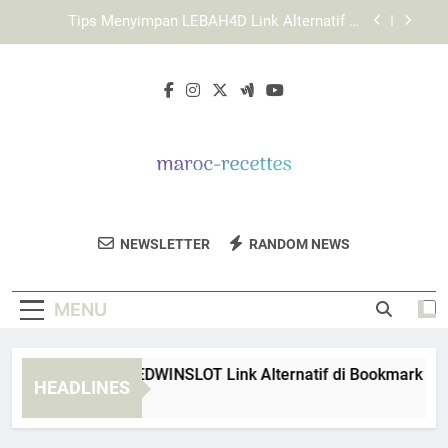
Skip
Cara Mengatasi Tampilan Kosong pada Halaman
to
KAYA787 Alternatif
content
Cara Menyimpan Halaman KAYA787 Alternatif
secara Aman di Browser
Tips Menyimpan EDWINSLOT Link Alternatif di
Bookmark Browser secara Aman dan Teratur
Tips Menyimpan LEBAH4D Link Alternatif di
Bookmark Browser secara Aman dan Teratur
Cara Mengatasi Tampilan Kosong pada Halaman
KAYA787 Alternatif
Maroc Recettes
Temukan Resep Tradisional Maroko Yang
Cara Menyimpan Halaman KAYA787 Alternatif
NEWSLETTER
RANDOM NEWS
secara Aman di Browser
Lezat Di Maroc Recettes.
MENU
ps Menyimpan EDWINSLOT Link Alternatif di Bookmark Browse
HEADLINES
Weeks Ago