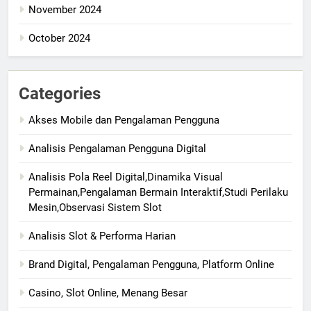
November 2024
October 2024
Categories
Akses Mobile dan Pengalaman Pengguna
Analisis Pengalaman Pengguna Digital
Analisis Pola Reel Digital,Dinamika Visual
Permainan,Pengalaman Bermain Interaktif,Studi Perilaku
Mesin,Observasi Sistem Slot
Analisis Slot & Performa Harian
Brand Digital, Pengalaman Pengguna, Platform Online
Casino, Slot Online, Menang Besar