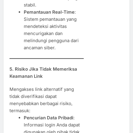
stabil.
Pemantauan Real-Time
:
Sistem pemantauan yang
mendeteksi aktivitas
mencurigakan dan
melindungi pengguna dari
ancaman siber.
5.
Risiko Jika Tidak Memeriksa
Keamanan Link
Mengakses link alternatif yang
tidak diverifikasi dapat
menyebabkan berbagai risiko,
termasuk:
Pencurian Data Pribadi
:
Informasi login Anda dapat
digunakan oleh pihak tidak