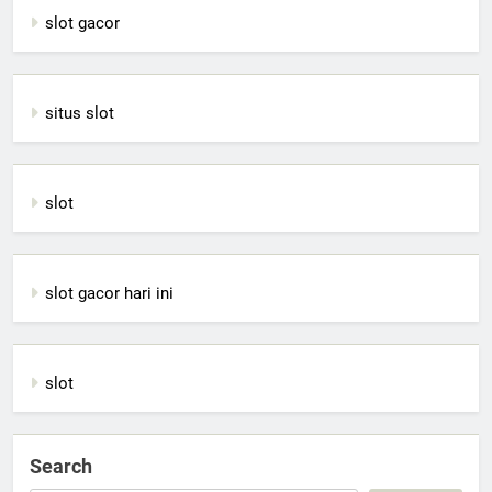
slot gacor
situs slot
slot
slot gacor hari ini
slot
Search