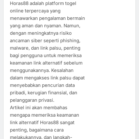
Horas88 adalah platform togel
online terpercaya yang
menawarkan pengalaman bermain
yang aman dan nyaman. Namun,
dengan meningkatnya risiko
ancaman siber seperti phishing,
malware, dan link palsu, penting
bagi pengguna untuk memeriksa
keamanan link alternatif sebelum
menggunakannya. Kesalahan
dalam mengakses link palsu dapat
menyebabkan pencurian data
pribadi, kerugian finansial, dan
pelanggaran privasi.
Artikel ini akan membahas
mengapa memeriksa keamanan
link alternatif Horas88 sangat
penting, bagaimana cara
melakukannya, dan langkah-