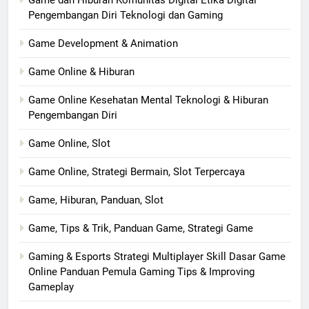
Pengembangan Diri Teknologi dan Gaming
Game Development & Animation
Game Online & Hiburan
Game Online Kesehatan Mental Teknologi & Hiburan
Pengembangan Diri
Game Online, Slot
Game Online, Strategi Bermain, Slot Terpercaya
Game, Hiburan, Panduan, Slot
Game, Tips & Trik, Panduan Game, Strategi Game
Gaming & Esports Strategi Multiplayer Skill Dasar Game
Online Panduan Pemula Gaming Tips & Improving
Gameplay