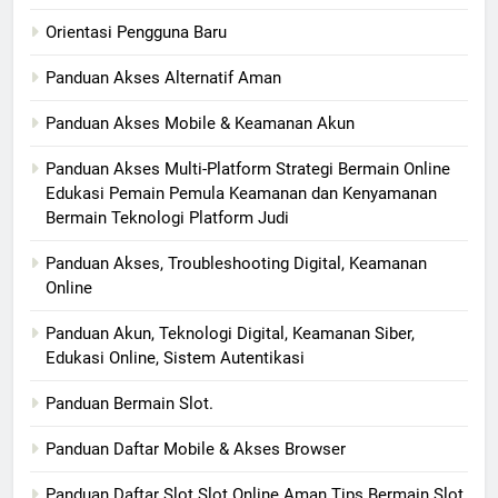
Orientasi Pengguna Baru
Panduan Akses Alternatif Aman
Panduan Akses Mobile & Keamanan Akun
Panduan Akses Multi-Platform Strategi Bermain Online
Edukasi Pemain Pemula Keamanan dan Kenyamanan
Bermain Teknologi Platform Judi
Panduan Akses, Troubleshooting Digital, Keamanan
Online
Panduan Akun, Teknologi Digital, Keamanan Siber,
Edukasi Online, Sistem Autentikasi
Panduan Bermain Slot.
Panduan Daftar Mobile & Akses Browser
Panduan Daftar Slot Slot Online Aman Tips Bermain Slot