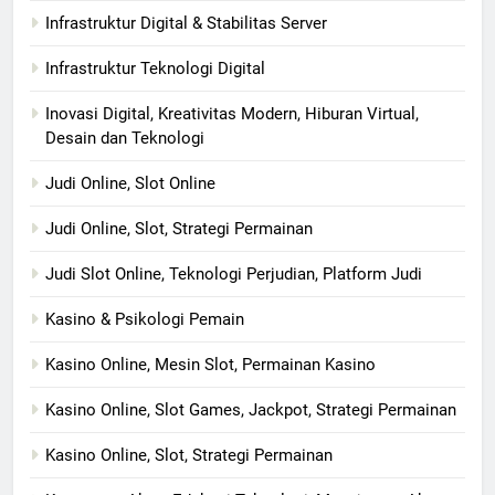
Infrastruktur Digital & Stabilitas Server
Infrastruktur Teknologi Digital
Inovasi Digital, Kreativitas Modern, Hiburan Virtual,
Desain dan Teknologi
Judi Online, Slot Online
Judi Online, Slot, Strategi Permainan
Judi Slot Online, Teknologi Perjudian, Platform Judi
Kasino & Psikologi Pemain
Kasino Online, Mesin Slot, Permainan Kasino
Kasino Online, Slot Games, Jackpot, Strategi Permainan
Kasino Online, Slot, Strategi Permainan