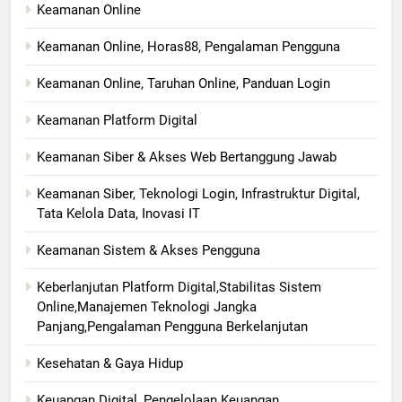
Keamanan Online
Keamanan Online, Horas88, Pengalaman Pengguna
Keamanan Online, Taruhan Online, Panduan Login
Keamanan Platform Digital
Keamanan Siber & Akses Web Bertanggung Jawab
Keamanan Siber, Teknologi Login, Infrastruktur Digital,
Tata Kelola Data, Inovasi IT
Keamanan Sistem & Akses Pengguna
Keberlanjutan Platform Digital,Stabilitas Sistem
Online,Manajemen Teknologi Jangka
Panjang,Pengalaman Pengguna Berkelanjutan
Kesehatan & Gaya Hidup
Keuangan Digital, Pengelolaan Keuangan