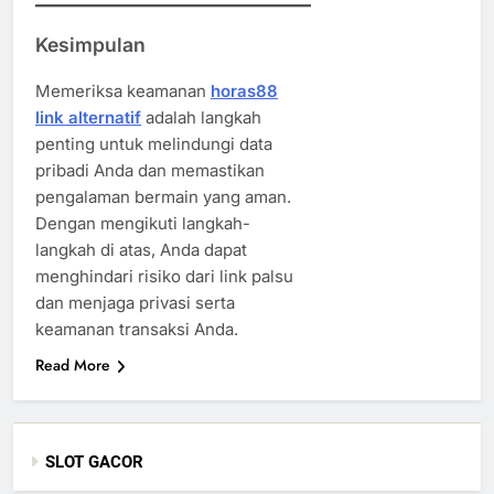
Kesimpulan
Memeriksa keamanan
horas88
link alternatif
adalah langkah
penting untuk melindungi data
pribadi Anda dan memastikan
pengalaman bermain yang aman.
Dengan mengikuti langkah-
langkah di atas, Anda dapat
menghindari risiko dari link palsu
dan menjaga privasi serta
keamanan transaksi Anda.
Read More
SLOT GACOR