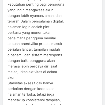
kebutuhan penting bagi pengguna
yang ingin mengakses akun
dengan lebih nyaman, aman, dan
terarah.Dalam pengalaman digital,
halaman login adalah pintu
pertama yang menentukan
bagaimana pengguna menilai
sebuah brand.Jika proses masuk
berjalan lancar, tampilan mudah
dipahami, dan sistem merespons
dengan baik, pengguna akan
merasa lebih percaya diri saat
melanjutkan aktivitas di dalam
akun.
Stabilitas akses tidak hanya
berkaitan dengan kecepatan
halaman terbuka, tetapi juga
mencakup konsistensi tampilan,