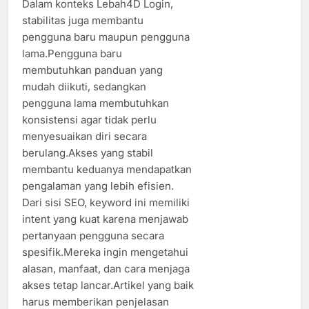
Dalam konteks Lebah4D Login,
stabilitas juga membantu
pengguna baru maupun pengguna
lama.Pengguna baru
membutuhkan panduan yang
mudah diikuti, sedangkan
pengguna lama membutuhkan
konsistensi agar tidak perlu
menyesuaikan diri secara
berulang.Akses yang stabil
membantu keduanya mendapatkan
pengalaman yang lebih efisien.
Dari sisi SEO, keyword ini memiliki
intent yang kuat karena menjawab
pertanyaan pengguna secara
spesifik.Mereka ingin mengetahui
alasan, manfaat, dan cara menjaga
akses tetap lancar.Artikel yang baik
harus memberikan penjelasan