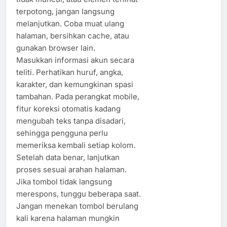
terpotong, jangan langsung
melanjutkan. Coba muat ulang
halaman, bersihkan cache, atau
gunakan browser lain.
Masukkan informasi akun secara
teliti. Perhatikan huruf, angka,
karakter, dan kemungkinan spasi
tambahan. Pada perangkat mobile,
fitur koreksi otomatis kadang
mengubah teks tanpa disadari,
sehingga pengguna perlu
memeriksa kembali setiap kolom.
Setelah data benar, lanjutkan
proses sesuai arahan halaman.
Jika tombol tidak langsung
merespons, tunggu beberapa saat.
Jangan menekan tombol berulang
kali karena halaman mungkin