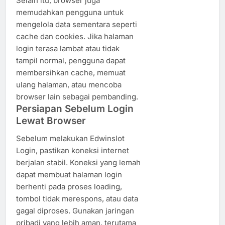
Selain itu, browser juga
memudahkan pengguna untuk
mengelola data sementara seperti
cache dan cookies. Jika halaman
login terasa lambat atau tidak
tampil normal, pengguna dapat
membersihkan cache, memuat
ulang halaman, atau mencoba
browser lain sebagai pembanding.
Persiapan Sebelum Login
Lewat Browser
Sebelum melakukan Edwinslot
Login, pastikan koneksi internet
berjalan stabil. Koneksi yang lemah
dapat membuat halaman login
berhenti pada proses loading,
tombol tidak merespons, atau data
gagal diproses. Gunakan jaringan
pribadi yang lebih aman, terutama