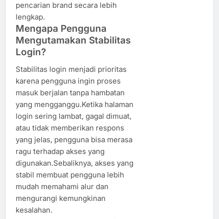
pencarian brand secara lebih
lengkap.
Mengapa Pengguna
Mengutamakan Stabilitas
Login?
Stabilitas login menjadi prioritas
karena pengguna ingin proses
masuk berjalan tanpa hambatan
yang mengganggu.Ketika halaman
login sering lambat, gagal dimuat,
atau tidak memberikan respons
yang jelas, pengguna bisa merasa
ragu terhadap akses yang
digunakan.Sebaliknya, akses yang
stabil membuat pengguna lebih
mudah memahami alur dan
mengurangi kemungkinan
kesalahan.