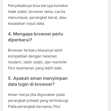
Penyebabnya bisa berupa koneksi
tidak stabil, browser lama, cache
menumpuk, perangkat berat, atau
kesalahan input data.
4. Mengapa browser perlu
diperbarui?
Browser terbaru biasanya lebih
kompatibel dengan halaman
modern, lebih stabil, dan memiliki
fitur keamanan yang lebih baik.
5. Apakah aman menyimpan
data login di browser?
Aman hanya jika digunakan pada
perangkat pribadi yang terlindungi.
Pada perangkat bersama, fitur