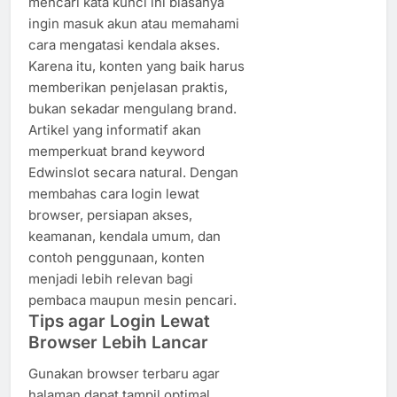
mencari kata kunci ini biasanya
ingin masuk akun atau memahami
cara mengatasi kendala akses.
Karena itu, konten yang baik harus
memberikan penjelasan praktis,
bukan sekadar mengulang brand.
Artikel yang informatif akan
memperkuat brand keyword
Edwinslot secara natural. Dengan
membahas cara login lewat
browser, persiapan akses,
keamanan, kendala umum, dan
contoh penggunaan, konten
menjadi lebih relevan bagi
pembaca maupun mesin pencari.
Tips agar Login Lewat
Browser Lebih Lancar
Gunakan browser terbaru agar
halaman dapat tampil optimal.