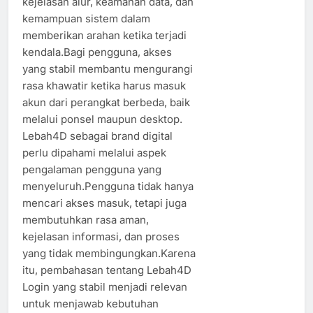
kejelasan alur, keamanan data, dan
kemampuan sistem dalam
memberikan arahan ketika terjadi
kendala.Bagi pengguna, akses
yang stabil membantu mengurangi
rasa khawatir ketika harus masuk
akun dari perangkat berbeda, baik
melalui ponsel maupun desktop.
Lebah4D sebagai brand digital
perlu dipahami melalui aspek
pengalaman pengguna yang
menyeluruh.Pengguna tidak hanya
mencari akses masuk, tetapi juga
membutuhkan rasa aman,
kejelasan informasi, dan proses
yang tidak membingungkan.Karena
itu, pembahasan tentang Lebah4D
Login yang stabil menjadi relevan
untuk menjawab kebutuhan