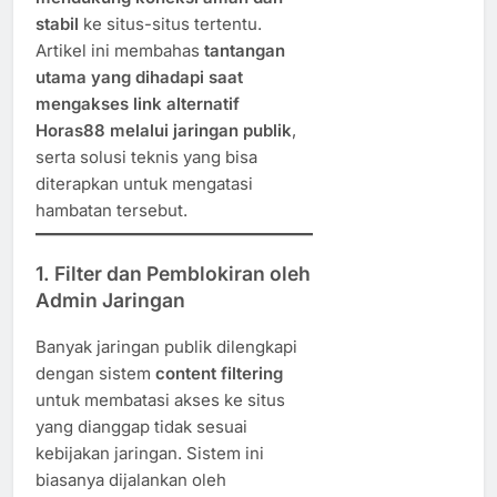
stabil
ke situs-situs tertentu.
Artikel ini membahas
tantangan
utama yang dihadapi saat
mengakses link alternatif
Horas88 melalui jaringan publik
,
serta solusi teknis yang bisa
diterapkan untuk mengatasi
hambatan tersebut.
1. Filter dan Pemblokiran oleh
Admin Jaringan
Banyak jaringan publik dilengkapi
dengan sistem
content filtering
untuk membatasi akses ke situs
yang dianggap tidak sesuai
kebijakan jaringan. Sistem ini
biasanya dijalankan oleh