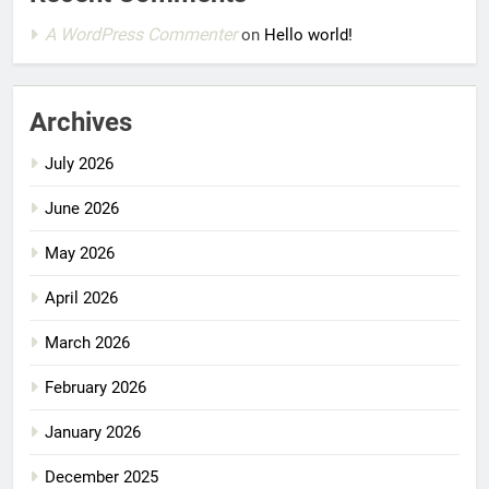
A WordPress Commenter
on
Hello world!
Archives
July 2026
June 2026
May 2026
April 2026
March 2026
February 2026
January 2026
December 2025