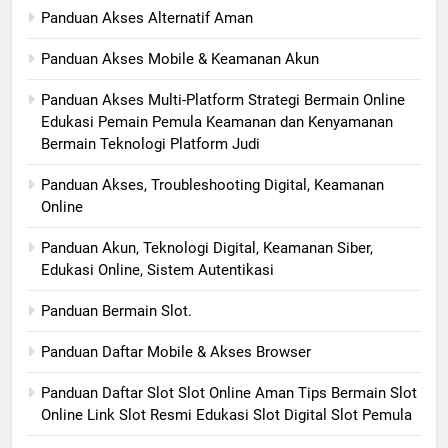
Panduan Akses Alternatif Aman
Panduan Akses Mobile & Keamanan Akun
Panduan Akses Multi-Platform Strategi Bermain Online
Edukasi Pemain Pemula Keamanan dan Kenyamanan
Bermain Teknologi Platform Judi
Panduan Akses, Troubleshooting Digital, Keamanan
Online
Panduan Akun, Teknologi Digital, Keamanan Siber,
Edukasi Online, Sistem Autentikasi
Panduan Bermain Slot.
Panduan Daftar Mobile & Akses Browser
Panduan Daftar Slot Slot Online Aman Tips Bermain Slot
Online Link Slot Resmi Edukasi Slot Digital Slot Pemula