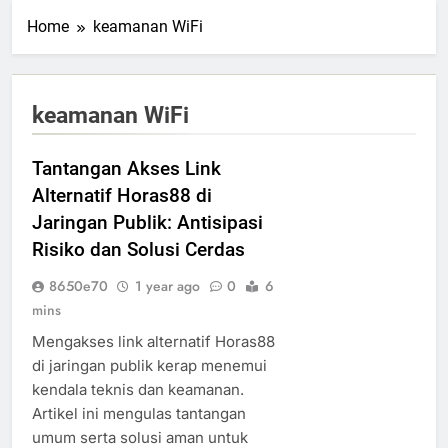
Home
keamanan WiFi
keamanan WiFi
Tantangan Akses Link
Alternatif Horas88 di
Jaringan Publik: Antisipasi
Risiko dan Solusi Cerdas
8650e70
1 year ago
0
6
mins
Mengakses link alternatif Horas88
di jaringan publik kerap menemui
kendala teknis dan keamanan.
Artikel ini mengulas tantangan
umum serta solusi aman untuk