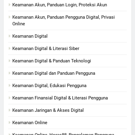
Keamanan Akun, Panduan Login, Proteksi Akun
Keamanan Akun, Panduan Pengguna Digital, Privasi
Online
Keamanan Digital
Keamanan Digital & Literasi Siber
Keamanan Digital & Panduan Teknologi
Keamanan Digital dan Panduan Pengguna
Keamanan Digital, Edukasi Pengguna
Keamanan Finansial Digital & Literasi Pengguna
Keamanan Jaringan & Akses Digital
Keamanan Online