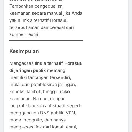
Tambahkan pengecualian
keamanan secara manual jika Anda
yakin link alternatif Horas88
tersebut aman dan berasal dari
sumber resmi.
Kesimpulan
Mengakses
link alternatif Horas88
di jaringan publik
memang
memiliki tantangan tersendiri,
mulai dari pemblokiran jaringan,
koneksi lambat, hingga risiko
keamanan. Namun, dengan
langkah-langkah antisipatif seperti
menggunakan DNS publik, VPN,
mode incognito, dan hanya
mengakses link dari kanal resmi,