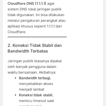
Cloudflare DNS (1.1.1.1)
agar
sistem DNS lokal jaringan publik
tidak digunakan. Ini bisa dilakukan
melalui pengaturan perangkat atau
aplikasi khusus seperti 1.1.1.1 dari
Cloudflare.
2. Koneksi Tidak Stabil dan
Bandwidth Terbatas
Jaringan publik biasanya dipakai
oleh banyak pengguna dalam
waktu bersamaan. Akibatnya:
Bandwidth terbagi
,
menyebabkan akses
menjadi lambat
Koneksi tidak stabil
,
memicu timeout saat