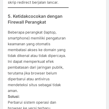
skrip redirect berjalan lancar.
5. Ketidakcocokan dengan
Firewall Perangkat
Beberapa perangkat (laptop,
smartphone) memiliki pengaturan
keamanan yang otomatis
membatasi akses ke domain yang
tidak dikenal atau tidak dipercaya.
Ini dapat memperkuat efek
pembatasan dari jaringan publik,
terutama jika browser belum
diperbarui atau antivirus
mendeteksi situs sebagai tidak
aman.
Solusi:
Perbarui sistem operasi dan
browser ke versi terbaru.