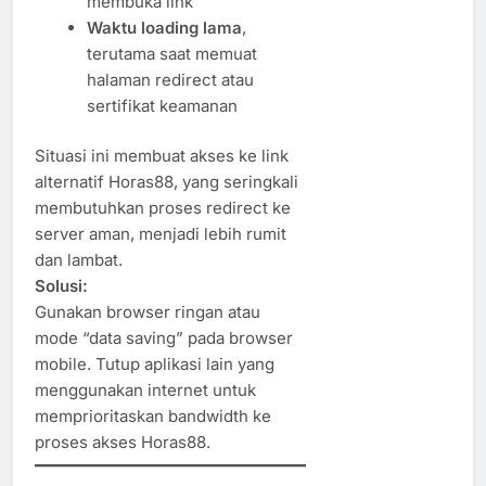
membuka link
Waktu loading lama
,
terutama saat memuat
halaman redirect atau
sertifikat keamanan
Situasi ini membuat akses ke link
alternatif Horas88, yang seringkali
membutuhkan proses redirect ke
server aman, menjadi lebih rumit
dan lambat.
Solusi:
Gunakan browser ringan atau
mode “data saving” pada browser
mobile. Tutup aplikasi lain yang
menggunakan internet untuk
memprioritaskan bandwidth ke
proses akses Horas88.