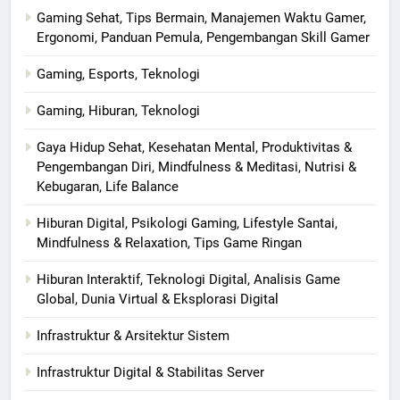
Gaming Sehat, Tips Bermain, Manajemen Waktu Gamer,
Ergonomi, Panduan Pemula, Pengembangan Skill Gamer
Gaming, Esports, Teknologi
Gaming, Hiburan, Teknologi
Gaya Hidup Sehat, Kesehatan Mental, Produktivitas &
Pengembangan Diri, Mindfulness & Meditasi, Nutrisi &
Kebugaran, Life Balance
Hiburan Digital, Psikologi Gaming, Lifestyle Santai,
Mindfulness & Relaxation, Tips Game Ringan
Hiburan Interaktif, Teknologi Digital, Analisis Game
Global, Dunia Virtual & Eksplorasi Digital
Infrastruktur & Arsitektur Sistem
Infrastruktur Digital & Stabilitas Server