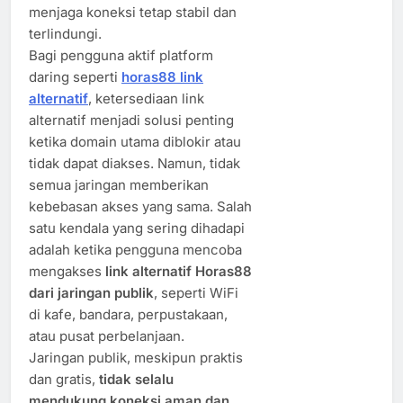
menjaga koneksi tetap stabil dan
terlindungi.
Bagi pengguna aktif platform
daring seperti
horas88 link
alternatif
, ketersediaan link
alternatif menjadi solusi penting
ketika domain utama diblokir atau
tidak dapat diakses. Namun, tidak
semua jaringan memberikan
kebebasan akses yang sama. Salah
satu kendala yang sering dihadapi
adalah ketika pengguna mencoba
mengakses
link alternatif Horas88
dari jaringan publik
, seperti WiFi
di kafe, bandara, perpustakaan,
atau pusat perbelanjaan.
Jaringan publik, meskipun praktis
dan gratis,
tidak selalu
mendukung koneksi aman dan