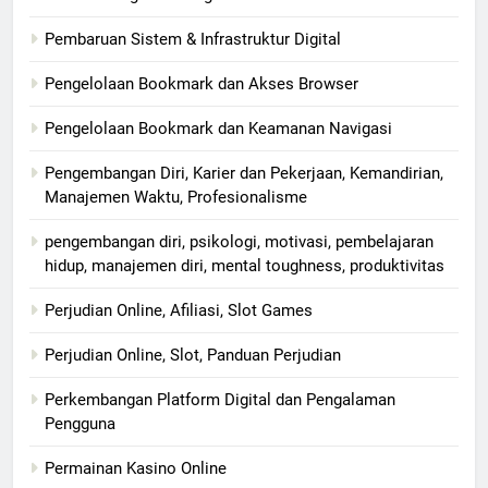
Pembaruan Sistem & Infrastruktur Digital
Pengelolaan Bookmark dan Akses Browser
Pengelolaan Bookmark dan Keamanan Navigasi
Pengembangan Diri, Karier dan Pekerjaan, Kemandirian,
Manajemen Waktu, Profesionalisme
pengembangan diri, psikologi, motivasi, pembelajaran
hidup, manajemen diri, mental toughness, produktivitas
Perjudian Online, Afiliasi, Slot Games
Perjudian Online, Slot, Panduan Perjudian
Perkembangan Platform Digital dan Pengalaman
Pengguna
Permainan Kasino Online