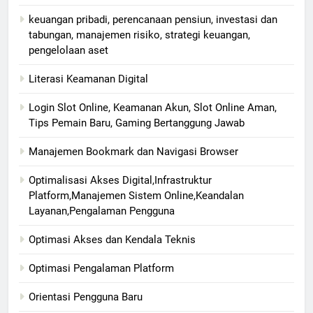
keuangan pribadi, perencanaan pensiun, investasi dan
tabungan, manajemen risiko, strategi keuangan,
pengelolaan aset
Literasi Keamanan Digital
Login Slot Online, Keamanan Akun, Slot Online Aman,
Tips Pemain Baru, Gaming Bertanggung Jawab
Manajemen Bookmark dan Navigasi Browser
Optimalisasi Akses Digital,Infrastruktur
Platform,Manajemen Sistem Online,Keandalan
Layanan,Pengalaman Pengguna
Optimasi Akses dan Kendala Teknis
Optimasi Pengalaman Platform
Orientasi Pengguna Baru