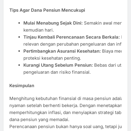
Tips Agar Dana Pensiun Mencukupi
Mulai Menabung Sejak Dini:
Semakin awal menabung,
kemudian hari.
Tinjau Kembali Perencanaan Secara Berkala:
Evalu
relevan dengan perubahan pengeluaran dan inflasi.
Pertimbangkan Asuransi Kesehatan:
Biaya medis bi
proteksi kesehatan penting.
Kurangi Utang Sebelum Pensiun:
Bebas dari utang
pengeluaran dan risiko finansial.
Kesimpulan
Menghitung kebutuhan finansial di masa pensiun adalah l
nyaman setelah berhenti bekerja. Dengan menetapkan usia
memperhitungkan inflasi, dan menyiapkan strategi tabung
dana pensiun yang memadai.
Perencanaan pensiun bukan hanya soal uang, tetapi juga 