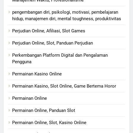
Manajemen Waktu, Profesionalisme
pengembangan diri, psikologi, motivasi, pembelajaran
hidup, manajemen diri, mental toughness, produktivitas
Perjudian Online, Afiliasi, Slot Games
Perjudian Online, Slot, Panduan Perjudian
Perkembangan Platform Digital dan Pengalaman
Pengguna
Permainan Kasino Online
Permainan Kasino, Slot Online, Game Bertema Horor
Permainan Online
Permainan Online, Panduan Slot
Permainan Online, Slot, Kasino Online