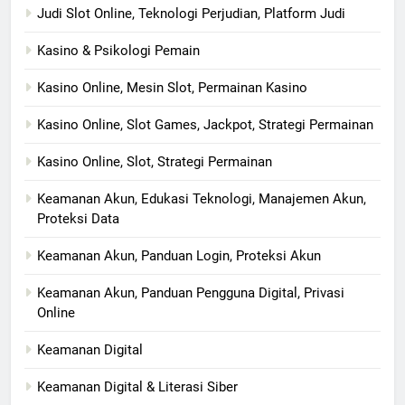
Judi Slot Online, Teknologi Perjudian, Platform Judi
Kasino & Psikologi Pemain
Kasino Online, Mesin Slot, Permainan Kasino
Kasino Online, Slot Games, Jackpot, Strategi Permainan
Kasino Online, Slot, Strategi Permainan
Keamanan Akun, Edukasi Teknologi, Manajemen Akun,
Proteksi Data
Keamanan Akun, Panduan Login, Proteksi Akun
Keamanan Akun, Panduan Pengguna Digital, Privasi
Online
Keamanan Digital
Keamanan Digital & Literasi Siber