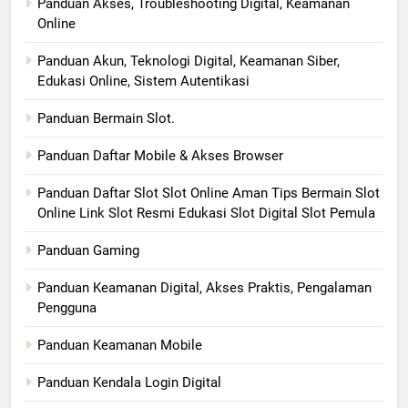
Panduan Akses, Troubleshooting Digital, Keamanan
Online
Panduan Akun, Teknologi Digital, Keamanan Siber,
Edukasi Online, Sistem Autentikasi
Panduan Bermain Slot.
Panduan Daftar Mobile & Akses Browser
Panduan Daftar Slot Slot Online Aman Tips Bermain Slot
Online Link Slot Resmi Edukasi Slot Digital Slot Pemula
Panduan Gaming
Panduan Keamanan Digital, Akses Praktis, Pengalaman
Pengguna
Panduan Keamanan Mobile
Panduan Kendala Login Digital