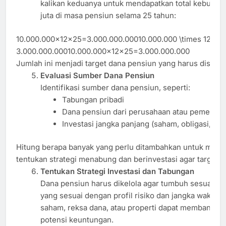
kalikan keduanya untuk mendapatkan total kebutuha
juta di masa pensiun selama 25 tahun:
10.000.000×12×25=3.000.000.00010.000.000 \times 12 \ti
3.000.000.00010.000.000×12×25=3.000.000.000
Jumlah ini menjadi target dana pensiun yang harus disiapk
Evaluasi Sumber Dana Pensiun
Identifikasi sumber dana pensiun, seperti:
Tabungan pribadi
Dana pensiun dari perusahaan atau pemerint
Investasi jangka panjang (saham, obligasi, pro
Hitung berapa banyak yang perlu ditambahkan untuk menca
tentukan strategi menabung dan berinvestasi agar target t
Tentukan Strategi Investasi dan Tabungan
Dana pensiun harus dikelola agar tumbuh sesuai ke
yang sesuai dengan profil risiko dan jangka waktu pe
saham, reksa dana, atau properti dapat membantu m
potensi keuntungan.