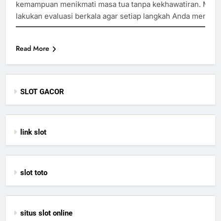
kemampuan menikmati masa tua tanpa kekhawatiran. Mula
lakukan evaluasi berkala agar setiap langkah Anda menuju
Read More
SLOT GACOR
link slot
slot toto
situs slot online