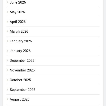
June 2026
May 2026
April 2026
March 2026
February 2026
January 2026
December 2025
November 2025
October 2025
September 2025
August 2025