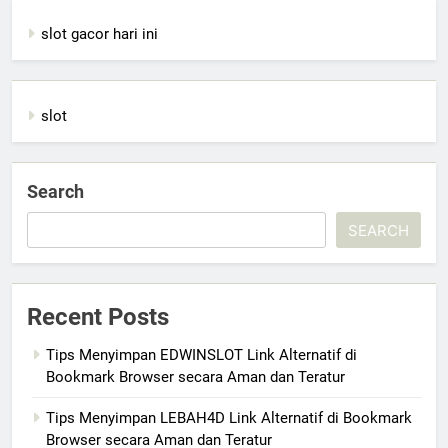
slot gacor hari ini
slot
Search
SEARCH
Recent Posts
Tips Menyimpan EDWINSLOT Link Alternatif di
Bookmark Browser secara Aman dan Teratur
Tips Menyimpan LEBAH4D Link Alternatif di Bookmark
Browser secara Aman dan Teratur