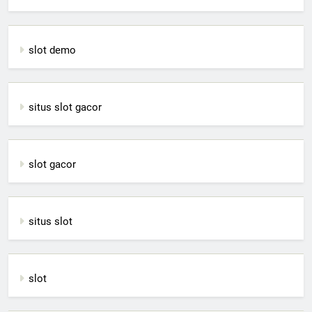
slot demo
situs slot gacor
slot gacor
situs slot
slot