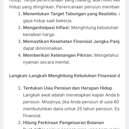
hidup yang diinginkan. Perencanaan pensiun membantu:
Menentukan Target Tabungan yang Realistis:
Agar 
gaya hidup saat bekerja.
Mengantisipasi Inflasi:
Menghitung kebutuhan di m
kenaikan harga.
Memastikan Kesehatan Finansial Jangka Panjang:
dapat diminimalkan.
Memberikan Ketenangan Pikiran:
Mengetahui dana
nyaman secara mental.
Langkah-Langkah Menghitung Kebutuhan Finansial di Ma
Tentukan Usia Pensiun dan Harapan Hidup
Langkah awal adalah menetapkan kapan Anda beren
pensiun. Misalnya, jika Anda pensiun di usia 60 da
membutuhkan dana untuk 25 tahun pensiun. Estimas
finansial.
Hitung Perkiraan Pengeluaran Bulanan