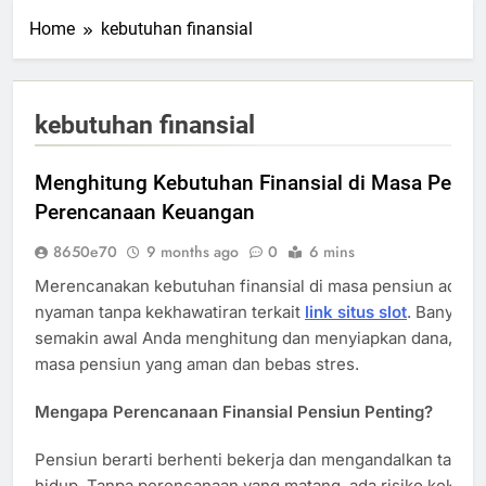
Home
kebutuhan finansial
kebutuhan finansial
Menghitung Kebutuhan Finansial di Masa Pensi
Perencanaan Keuangan
8650e70
9 months ago
0
6 mins
Merencanakan kebutuhan finansial di masa pensiun adala
nyaman tanpa kekhawatiran terkait
link situs slot
. Banyak 
semakin awal Anda menghitung dan menyiapkan dana, sem
masa pensiun yang aman dan bebas stres.
Mengapa Perencanaan Finansial Pensiun Penting?
Pensiun berarti berhenti bekerja dan mengandalkan tabun
hidup. Tanpa perencanaan yang matang, ada risiko kekuran