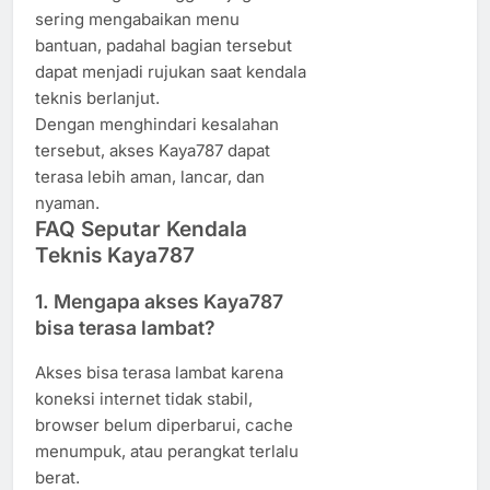
sering mengabaikan menu
bantuan, padahal bagian tersebut
dapat menjadi rujukan saat kendala
teknis berlanjut.
Dengan menghindari kesalahan
tersebut, akses Kaya787 dapat
terasa lebih aman, lancar, dan
nyaman.
FAQ Seputar Kendala
Teknis Kaya787
1. Mengapa akses Kaya787
bisa terasa lambat?
Akses bisa terasa lambat karena
koneksi internet tidak stabil,
browser belum diperbarui, cache
menumpuk, atau perangkat terlalu
berat.