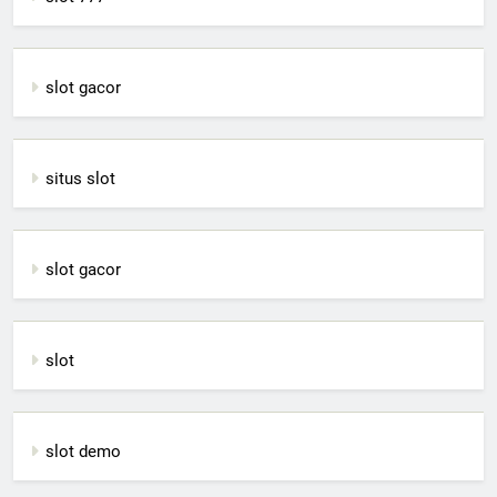
slot gacor
situs slot
slot gacor
slot
slot demo