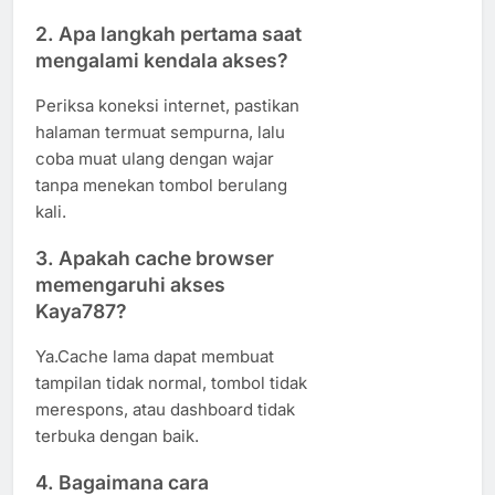
2. Apa langkah pertama saat
mengalami kendala akses?
Periksa koneksi internet, pastikan
halaman termuat sempurna, lalu
coba muat ulang dengan wajar
tanpa menekan tombol berulang
kali.
3. Apakah cache browser
memengaruhi akses
Kaya787?
Ya.Cache lama dapat membuat
tampilan tidak normal, tombol tidak
merespons, atau dashboard tidak
terbuka dengan baik.
4. Bagaimana cara