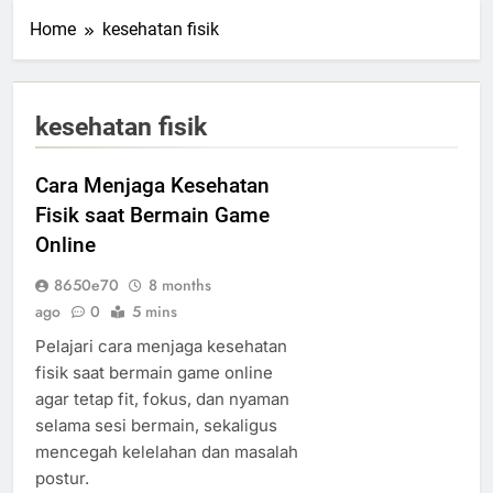
Home
kesehatan fisik
kesehatan fisik
Cara Menjaga Kesehatan
Fisik saat Bermain Game
Online
8650e70
8 months
ago
0
5 mins
Pelajari cara menjaga kesehatan
fisik saat bermain game online
agar tetap fit, fokus, dan nyaman
selama sesi bermain, sekaligus
mencegah kelelahan dan masalah
postur.