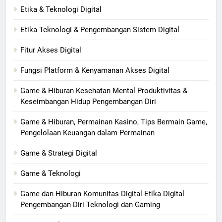
Etika & Teknologi Digital
Etika Teknologi & Pengembangan Sistem Digital
Fitur Akses Digital
Fungsi Platform & Kenyamanan Akses Digital
Game & Hiburan Kesehatan Mental Produktivitas &
Keseimbangan Hidup Pengembangan Diri
Game & Hiburan, Permainan Kasino, Tips Bermain Game,
Pengelolaan Keuangan dalam Permainan
Game & Strategi Digital
Game & Teknologi
Game dan Hiburan Komunitas Digital Etika Digital
Pengembangan Diri Teknologi dan Gaming