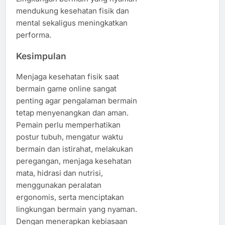
mendukung kesehatan fisik dan
mental sekaligus meningkatkan
performa.
Kesimpulan
Menjaga kesehatan fisik saat
bermain game online sangat
penting agar pengalaman bermain
tetap menyenangkan dan aman.
Pemain perlu memperhatikan
postur tubuh, mengatur waktu
bermain dan istirahat, melakukan
peregangan, menjaga kesehatan
mata, hidrasi dan nutrisi,
menggunakan peralatan
ergonomis, serta menciptakan
lingkungan bermain yang nyaman.
Dengan menerapkan kebiasaan