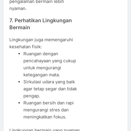
pengalaman bermain lebih
nyaman.
7. Perhatikan Lingkungan
Bermain
Lingkungan juga memengaruhi
kesehatan fisik:
Ruangan dengan
pencahayaan yang cukup
untuk mengurangi
ketegangan mata.
Sirkulasi udara yang baik
agar tetap segar dan tidak
pengap.
Ruangan bersih dan rapi
mengurangi stres dan
meningkatkan fokus.
Lingkungan bermain yang nyaman