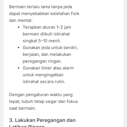
Bermain terlalu lama tanpa jeda
dapat menyebabkan kelelahan fisik
dan mental:
Terapkan aturan 1–2 jam
bermain diikuti istirahat
singkat 5–10 menit.
Gunakan jeda untuk berdiri,
berjalan, dan melakukan
peregangan ringan.
Gunakan timer atau alarm
untuk mengingatkan
istirahat secara rutin.
Dengan pengaturan waktu yang
tepat, tubuh tetap segar dan fokus
saat bermain.
3. Lakukan Peregangan dan
Latihan Ringan