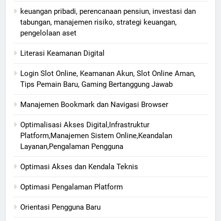
keuangan pribadi, perencanaan pensiun, investasi dan
tabungan, manajemen risiko, strategi keuangan,
pengelolaan aset
Literasi Keamanan Digital
Login Slot Online, Keamanan Akun, Slot Online Aman,
Tips Pemain Baru, Gaming Bertanggung Jawab
Manajemen Bookmark dan Navigasi Browser
Optimalisasi Akses Digital,Infrastruktur
Platform,Manajemen Sistem Online,Keandalan
Layanan,Pengalaman Pengguna
Optimasi Akses dan Kendala Teknis
Optimasi Pengalaman Platform
Orientasi Pengguna Baru