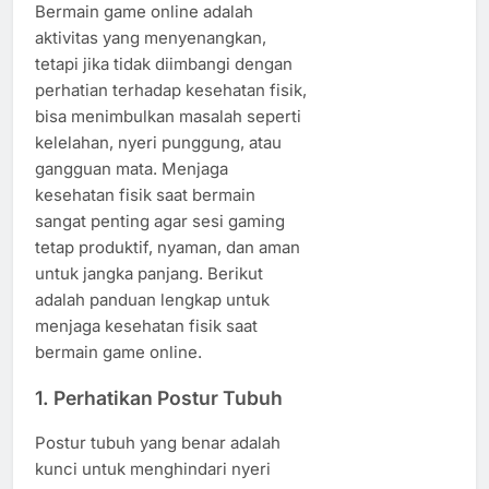
Bermain game online adalah
aktivitas yang menyenangkan,
tetapi jika tidak diimbangi dengan
perhatian terhadap kesehatan fisik,
bisa menimbulkan masalah seperti
kelelahan, nyeri punggung, atau
gangguan mata. Menjaga
kesehatan fisik saat bermain
sangat penting agar sesi gaming
tetap produktif, nyaman, dan aman
untuk jangka panjang. Berikut
adalah panduan lengkap untuk
menjaga kesehatan fisik saat
bermain game online.
1. Perhatikan Postur Tubuh
Postur tubuh yang benar adalah
kunci untuk menghindari nyeri