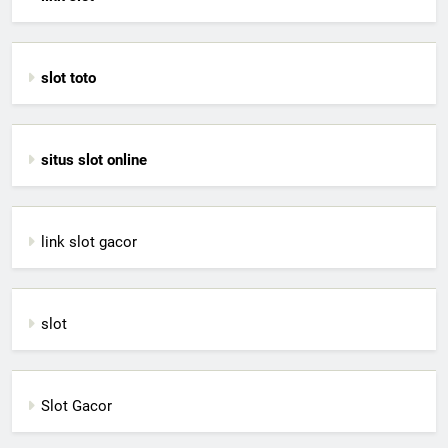
slot toto
situs slot online
link slot gacor
slot
Slot Gacor